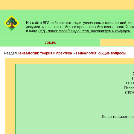
На сайте ВГД собираются люди, увлеченные генеалогией, исто
документы о павших в боях и пропавших без вести, в какой а
и чину.
ВГД - поиск людей в прошлом, настоящем и будущем!
VGD.RU
Раздел
Генеалогия: теория и практика
»
Генеалогия: общие вопросы
[
q
]
ОСО
Персо
СРОК
Поиск генеалогиче