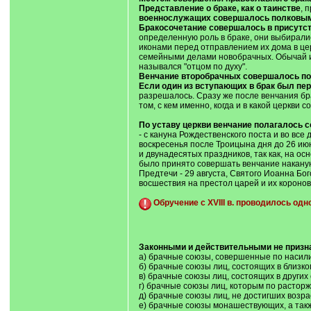
Представление о браке, как о таинстве
, 
военнослужащих совершалось полковым
Бракосочетание совершалось в присутст
определенную роль в браке, они выбирали
иконами перед отправлением их дома в цер
семейными делами новобрачных. Обычай им
назывался "отцом по духу".
Венчание второбрачных совершалось по 
Если один из вступающих в брак был п
разрешалось. Сразу же после венчания бр
том, с кем именно, когда и в какой церкви 
По уставу церкви венчание полагалось с
- с кануна Рождественского поста и во все 
воскресенья после Троицына дня до 26 июня
и двунадесятых праздников, так как, на о
было принято совершать венчание наканун
Предтечи - 29 августа, Святого Иоанна Бо
восшествия на престол царей и их короно
Обручение с XVIII в. проводилось од
Законными и действительными не призн
а) брачные союзы, совершенные по насили
б) брачные союзы лиц, состоящих в близко
в) брачные союзы лиц, состоящих в других
г) брачные союзы лиц, которым по расторж
д) брачные союзы лиц, не достигших возра
е) брачные союзы монашествующих, а также