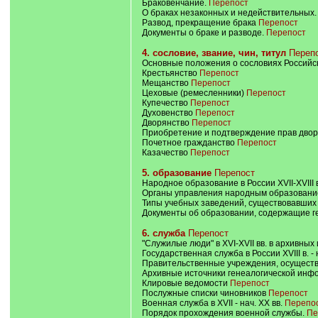
Браковенчание.
Перепост
О браках незаконных и недействительных
Развод, прекращение брака
Перепост
Документы о браке и разводе.
Перепост
4. сословие, звание, чин, титул
Переп
Основные положения о сословиях Россий
Крестьянство
Перепост
Мещанство
Перепост
Цеховые (ремесленники)
Перепост
Купечество
Перепост
Духовенство
Перепост
Дворянство
Перепост
Приобретение и подтверждение прав дво
Почетное гражданство
Перепост
Казачество
Перепост
5. образование
Перепост
Народное образование в России XVII-XVIII 
Органы управления народным образование
Типы учебных заведений, существовавших в 
Документы об образовании, содержащие 
6. служба
Перепост
"Служилые люди" в XVI-XVII вв. в архивны
Государственная служба в России XVIII в. - 
Правительственные учреждения, осуществ
Архивные источники генеалогической инф
Клировые ведомости
Перепост
Послужные списки чиновников
Перепост
Военная служба в XVII - нач. XX вв.
Перепо
Порядок прохождения военной службы.
Пе