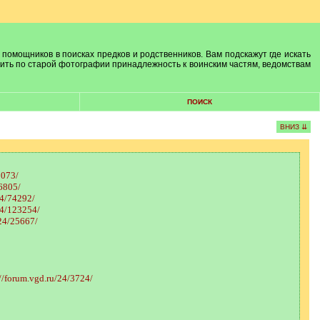
 помощников в поисках предков и родственников. Вам подскажут где искать
лить по старой фотографии принадлежность к воинским частям, ведомствам
ПОИСК
ВНИЗ ⇊
9073/
26805/
24/74292/
24/123254/
/24/25667/
://forum.vgd.ru/24/3724/