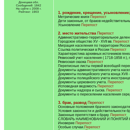
Донецкая обл.
Сообщений: 1842
На сайте с 2008 г.
Рейтинг: 1903
1. рождение, крещение, усыновление;
Метрические книги
Перепост
Дети законные, от браков недействительн
Усыновление
Перепост
2. место жительства
Перепост
Административно-территориальное делени
Городское общество XV - XVII вв.
Перепост
Миграция населения по территории России 
Ссылка политическая в России
Перепост
Характеристика архивных источников гене
Ревизский учет населения ( 1718-1858 гг.)
Ревизская сказка
Перепост
Переписные листы первой всеобщей переп
Документы административного учета населе
Документы полицейского учета конца XVII -
Документы полицейского учета иностранце
Документы церковного учета.
Перепост
Исповедная ведомость
Перепост
Документы надзора и сыска.
Перепост
Документы о переселении населения серед
3. брак, развод
Перепост
Основные положения брачного законодате
Условия законности и действительности б
Законные препятствия к браку.
Перепост
СЛОВАРЬ НАИМЕНОВАНИЙ И ПОНЯТИЙ 
Иноверие
Перепост
Особые случаи.
Перепост