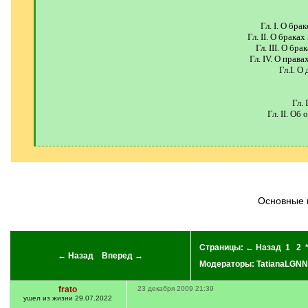
Гл. I. О бр
Гл. II. О брак
Гл. III. О б
Гл. IV. О прав
Гл.I. 
Гл.
Гл. II. О
[
/
q
]
Основные
Страницы:
← Назад
1
2
← Назад
Вперед →
Модераторы:
TatianaLGNN
frato
23 декабря 2009 21:39
ушел из жизни 29.07.2022