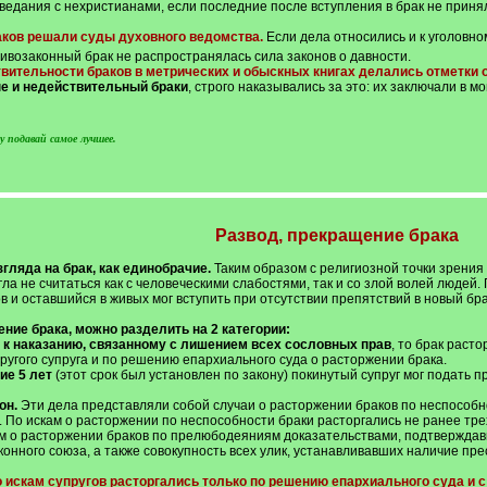
едания с нехристианами, если последние после вступления в брак не приняли
раков решали суды духовного ведомства.
Если дела относились и к уголовном
ивозаконный брак не распространялась сила законов о давности.
вительности браков в метрических и обыскных книгах делались отметки 
е и недействительный браки
, строго наказывались за это: их заключали в м
 подавай самое лучшее.
Развод, прекращение брака
ляда на брак, как единобрачие.
Таким образом с религиозной точки зрения 
могла не считаться как с человеческими слабостями, так и со злой волей людей
в и оставшийся в живых мог вступить при отсутствии препятствий в новый бра
ние брака, можно разделить на 2 категории:
я к наказанию, связанному с лишением всех сословных прав
, то брак раст
ругого супруга и по решению епархиального суда о расторжении брака.
ие 5 лет
(этот срок был установлен по закону) покинутый супруг мог подать п
он.
Эти дела представляли собой случаи о расторжении браков по неспособно
. По искам о расторжении по неспособности браки расторгались не ранее тре
кам о расторжении браков по прелюбодеяниям доказательствами, подтвержд
онного союза, а также совокупность всех улик, устанавливавших наличие пре
 искам супругов расторгались только по решению епархиального суда и с