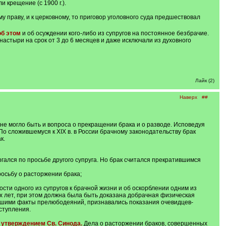
 крещение (с 1900 г.).
у праву, и к церковному, то приговор уголовного суда предшествовал
об этом
и об осуждении кого-либо из супругов на постоянное безбрачие.
онастыри на срок от 3 до 6 месяцев и даже исключали из духовного
Лайк (2)
Наверх
##
не могло быть и вопроса о прекращении брака и о разводе. Исповедуя
. По сложившемуся к XIX в. в России брачному законодательству брак
к.
оргался по просьбе другого супруга. Но брак считался прекратившимся
росьбу о расторжении брака;
сти одного из супругов к брачной жизни и об оскорблении одним из
х лет, при этом должна была быть доказана добрачная физическая
авшими факты прелюбодеяний, признавались показания очевидцев-
ступления.
 утверждением Св. Синода.
Дела о расторжении браков, совершенных