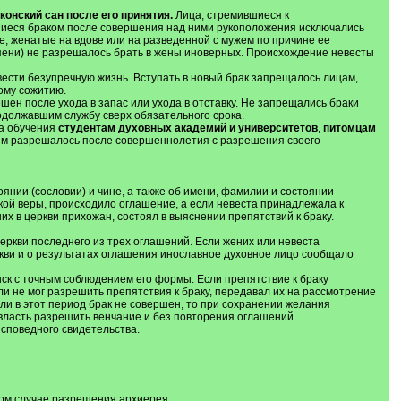
онский сан после его принятия.
Лица, стремившиеся к
шиеся браком после совершения над ними рукоположения исключались
е, женатые на вдове или на разведенной с мужем по причине ее
пени) не разрешалось брать в жены иноверных. Происхождение невесты
вести безупречную жизнь. Вступать в новый брак запрещалось лицам,
ому сожитию.
ешен после ухода в запас или ухода в отставку. Не запрещались браки
одолжавшим службу сверх обязательного срока.
са обучения
студентам духовных академий и университетов
,
питомцам
орым разрешалось после совершеннолетия с разрешения своего
нии (сословии) и чине, а также об имени, фамилии и состоянии
кой веры, происходило оглашение, а если невеста принадлежала к
их в церкви прихожан, состоял в выяснении препятствий к браку.
еркви последнего из трех оглашений. Если жених или невеста
кви и о результатах оглашения инославное духовное лицо сообщало
к с точным соблюдением его формы. Если препятствие к браку
и не мог разрешить препятствия к браку, передавал их на рассмотрение
сли в этот период брак не совершен, то при сохранении желания
власть разрешить венчание и без повторения оглашений.
исповедного свидетельства.
дом случае разрешения архиерея.