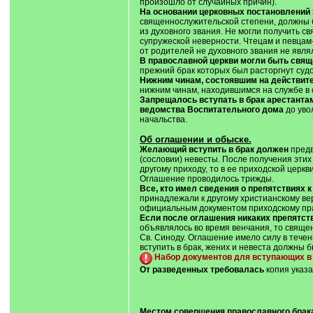
произошло от случайных причин).
На основании церковных постановлений 
священнослужительской степени, должны 
из духовного звания. Не могли получить с
супружеской неверности. Чтецам и певцам
от родителей не духовного звания не являл
В православной церкви могли быть свя
прежний брак которых был расторгнут суд
Нижним чинам, состоявшим на действит
нижним чинам, находившимся на службе в 
Запрещалось вступать в брак арестанта
ведомства Воспитательного дома
до уво
начальства.
Об оглашении и обыске.
Желающий вступить в брак должен
предв
(сословии) невесты. После получения этих
другому приходу, то в ее приходской церк
Оглашение проводилось трижды.
Все, кто имел сведения о препятствиях к 
принадлежали к другому христианскому ве
официальным документом приходскому прав
Если после оглашения никаких препятств
объявлялось во время венчания, то священ
Св. Синоду. Оглашение имело силу в течен
вступить в брак, жених и невеста должны
Набор документов для вступающих в 
От разведенных требовалась
копия указа
Местом совершения православного брака