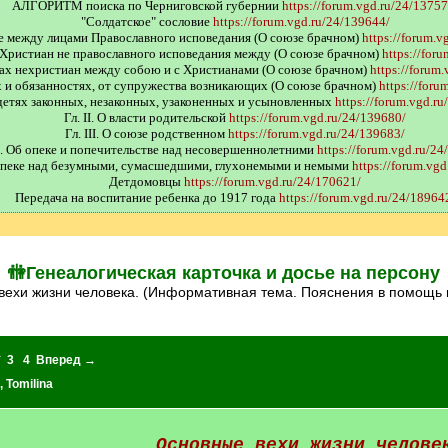
АЛГОРИТМ поиска по Черниговской губернии
https://forum.vgd.ru/24/13757
"Солдатское" сословие
https://forum.vgd.ru/24/139644/
аке между лицами Православного исповедания (О союзе брачном)
https://forum.v
ах Христиан не православного исповедания между (О союзе брачном)
https://for
раках нехристиан между собою и с Христианами (О союзе брачном)
https://forum
ах и обязанностях, от супружества возникающих (О союзе брачном)
https://foru
О детях законных, незаконных, узаконенных и усыновленных
https://forum.vgd.r
Гл. II. О власти родительской
https://forum.vgd.ru/24/139680/
Гл. III. О союзе родственном
https://forum.vgd.ru/24/139683/
 I. Об опеке и попечительстве над несовершеннолетними
https://forum.vgd.ru/24
б опеке над безумными, сумасшедшими, глухонемыми и немыми
https://forum.vg
Детдомовцы
https://forum.vgd.ru/24/170621/
Передача на воспитание ребенка до 1917 года
https://forum.vgd.ru/24/18964
🚻Генеалогическая карточка и досье на персону
 вехи жизни человека. (Информативная тема. Пояснения в помощь 
*
3
4
Вперед →
,
Tomilina
Основные вехи жизни челове