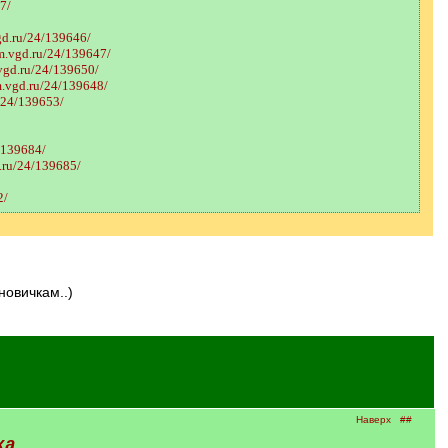
7/
gd.ru/24/139646/
um.vgd.ru/24/139647/
.vgd.ru/24/139650/
m.vgd.ru/24/139648/
u/24/139653/
/139684/
d.ru/24/139685/
2/
новичкам..)
Наверх
##
ка