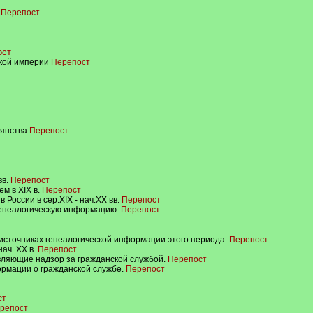
.
Перепост
ост
ской империи
Перепост
рянства
Перепост
вв.
Перепост
м в XIX в.
Перепост
России в сер.XIX - нач.XX вв.
Перепост
генеалогическую информацию.
Перепост
х источниках генеалогической информации этого периода.
Перепост
нач. XX в.
Перепост
ляющие надзор за гражданской службой.
Перепост
ормации о гражданской службе.
Перепост
ст
репост