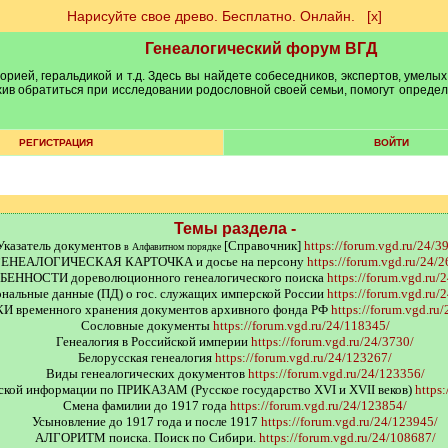
Нарисуйте свое древо. Бесплатно. Онлайн.
[х]
Генеалогический форум ВГД
рией, геральдикой и т.д. Здесь вы найдете собеседников, экспертов, умелых
рхив обратиться при исследовании родословной своей семьи, помогут опреде
РЕГИСТРАЦИЯ
ВОЙТИ
Темы раздела -
Указатель документов
[Справочник]
https://forum.vgd.ru/24/3
в Алфавитном порядке
ГЕНЕАЛОГИЧЕСКАЯ КАРТОЧКА и досье на персону
https://forum.vgd.ru/24/
БЕННОСТИ дореволюционного генеалогического поиска
https://forum.vgd.ru/
нальные данные (ПД) о гос. служащих имперской России
https://forum.vgd.ru/
И временного хранения документов архивного фонда РФ
https://forum.vgd.ru
Сословные документы
https://forum.vgd.ru/24/118345/
Генеалогия в Российской империи
https://forum.vgd.ru/24/3730/
Белорусская генеалогия
https://forum.vgd.ru/24/123267/
Виды генеалогических документов
https://forum.vgd.ru/24/123356/
ской информации по ПРИКАЗАМ (Русское государство XVI и XVII веков)
https
Смена фамилии до 1917 года
https://forum.vgd.ru/24/123854/
Усыновление до 1917 года и после 1917
https://forum.vgd.ru/24/123945/
АЛГОРИТМ поиска. Поиск по Сибири.
https://forum.vgd.ru/24/108687/