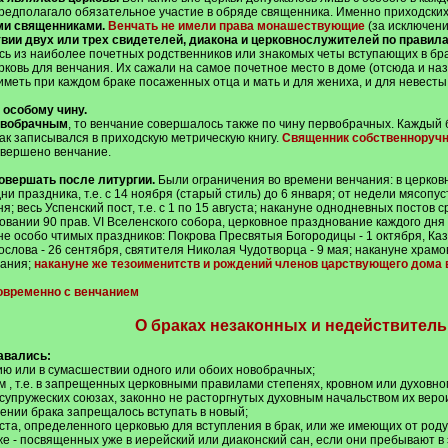
предполагало обязательное участие в обряде священника. Именно приходск
и священниками.
Венчать не имели права монашествующие
(за исключени
вии двух или трех свидетелей, диакона и церковнослужителей по правила
сь из наиболее почетных родственников или знакомых четы вступающих в бра
ковь для венчания. Их сажали на самое почетное место в доме (отсюда и наз
еть при каждом браке посаженных отца и мать и для жениха, и для невесты 
особому чину.
ервобрачным
, то венчание совершалось также по чину первобрачных. Каждый 
ак записывался в приходскую метрическую книгу.
Священник собственноручн
совершено венчание.
овершать после литургии.
Были ограничения во времени венчания: в церков
дни праздника, т.е. с 14 ноября (старый стиль) до 6 января; от недели мясопус
; весь Успенский пост, т.е. с 1 по 15 августа; накануне однодневных постов с
сновании 90 прав. VI Вселенского собора, церковное празднование каждого дн
е особо чтимых праздников: Покрова Пресвятыя Богородицы - 1 октября, Каз
гослова - 26 сентября, святителя Николая Чудотворца - 9 мая; накануне храм
вания;
накануне же тезоименитств и рождений членов царствующего дома 
новременно с венчанием
О браках незаконных и недействител
авались:
ю или в сумасшествии одного или обоих новобрачных;
м , т.е. в запрещенных церковными правилами степенях, кровном или духовно
 супружеских союзах, законно не расторгнутых духовным начальством их вер
ении брака запрещалось вступать в новый;
ста, определенного церковью для вступления в брак, или же имеющих от роду 
 - посвященных уже в иерейский или диаконский сан, если они пребывают в 