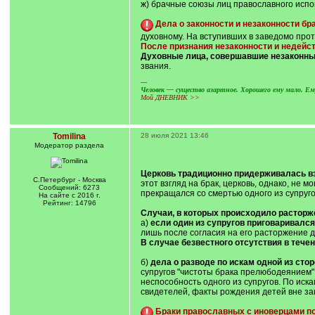
ж) брачные союзы лиц православного испов
Дела о законности и незаконности б
духовному. На вступивших в заведомо прот
После признания незаконности и недейст
Духовные лица, совершавшие незаконны
звания.
---
Человек — существо азартное. Хорошего ему мало. Ему
Мой ДНЕВНИК >>
Tomilina
28 июля 2021 13:46
Модератор раздела
Церковь традиционно придерживалась взг
С.Петербург - Москва
этот взгляд на брак, церковь, однако, не 
Сообщений: 6273
прекращался со смертью одного из супруго
На сайте с 2016 г.
Рейтинг: 14796
Случаи, в которых происходило расторже
а)
если один из супругов приговаривалс
лишь после согласия на его расторжение д
В случае безвестного отсутствия в течен
б)
дела о разводе по искам одной из стор
супругов "чистоты брака прелюбодеянием"
неспособность одного из супругов. По ис
свидетелей, факты рождения детей вне зак
Браки православных с иноверцами по