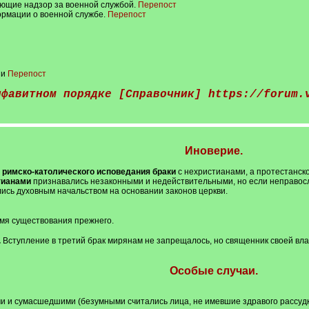
ющие надзор за военной службой.
Перепост
ормации о военной службе.
Перепост
ии
Перепост
лфавитном порядке [Справочник]
https://forum.
Иноверие.
римско-католического исповедания браки
с нехристианами, а протестанско
тианами
признавались незаконными и недействительными, но если неправосла
ись духовным начальством на основании законов церкви.
емя существования прежнего.
.
Вступление в третий брак мирянам не запрещалось, но священник своей вл
Особые случаи.
и и сумасшедшими (безумными считались лица, не имевшие здравого рассудк