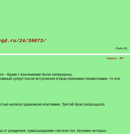
vgd.ru/24/39073/
Лайк (9)
Наверх
##
го - браки с язычниками были запрещены.
вный супруг после вступления в брак принимал православие, то эти
астью налагал церковную епитимию. Третий брак запрещался
а от рождения; сумасшедшими считали тех, безумие которых