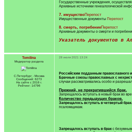
Государственные учреждения, осуществля
Архивные источники генеалогической инф
7. имущество
Перепост
Имущественные документы
Перепост
8. смерть, погребение
Перепост
Архивные документы о смерти и погребен
Указатель документов в А
Tomilina
28 июля 2021 13:24
Модератор раздела
Российским подданным православного и 
С.Петербург - Москва
Брачные союзы православных с нехрис
Сообщений: 6273
случаи рассматривались особо и разрешал
На сайте с 2016 г.
Рейтинг: 14796
Прежний, не прекратившийся брак.
Запрещалось вступать в новый брак во вр
Количество предыдущих браков.
Запрещалось вступать в четвертый брак
псаломщикам.
Запрещалось вступать в брак
с безумным