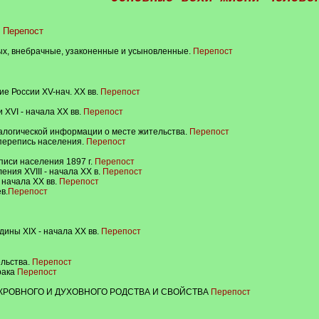
Перепост
ых, внебрачные, узаконенные и усыновленные.
Перепост
е России XV-нач. XX вв.
Перепост
XVI - начала XX вв.
Перепост
алогической информации о месте жительства.
Перепост
, перепись населения.
Перепост
иси населения 1897 г.
Перепост
ния XVIII - начала XX в.
Перепост
 начала XX вв.
Перепост
в.
Перепост
ины XIX - начала XX вв.
Перепост
льства.
Перепост
рака
Перепост
КРОВНОГО И ДУХОВНОГО РОДСТВА И СВОЙСТВА
Перепост