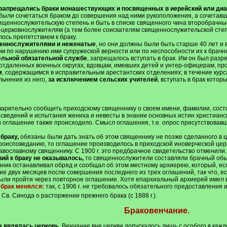
запрещались браки монашествующих и посвященных в иерейский или диак
были сочетаться браком до совершения над ними рукоположения, а сочетав
вященнослужительскую степень и быть в списке священного чина второбрачны
-церковнослужителям (а тем более соискателям священнослужительской сте
ось препятствием к браку.
щеннослужителями и неженатые
, но они должны были быть старше 40 лет и 
ом по нарушению ими супружеской верности или по неспособности их к брачн
ельной обязательной службе
, запрещалось вступать в брак. Им он был разр
отдаленных военных округах, вдовцам, имевших детей и унтер-офицерам, пр
м
, содержащимся в исправительным арестантских отделениях; в течение кур
льнения из него,
за исключением сельских учителей
, вступать в брак кот
арительно сообщить приходскому священнику о своем имени, фамилии, состоя
 сведений и испытания жениха и невесты в знании основных истин христианс
ви оглашение также происходило. Смысл оглашения, т.е. опрос присутствовавш
браку,
обязаны были дать знать об этом священнику не позже сделанного в ц
роисповеданию, то оглашение производилось в приходской иноверческой цер
ославному священнику. С 1900 г. это предбрачное свидетельство отменили.
ий к браку не оказывалось,
то священнослужители составляли брачный обыс
ник останавливал обряд и сообщал об этом местному архиерею, который, есл
ие двух месяцев после совершения последнего из трех оглашений, так что, е
 были пройти через повторное оглашение. Хотя епархиальный архиерей имел 
брак менялся:
так, с 1906 г. не требовалось обязательного предоставления 
 Св. Синода о расторжении прежнего брака (с 1888 г.).
Браковенчание.
 являлась церковь.
Венчание вне церкви допускалось лишь с особого в каж