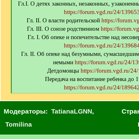
Гл.I. О детях законных, незаконных, узаконен
https://forum.vgd.ru/24/139653
Гл. II. О власти родительской
https://forum.v
Гл. III. О союзе родственном
https://forum.v
Гл. I. Об опеке и попечительстве над несо
https://forum.vgd.ru/24/139684
Гл. II. Об опеке над безумными, сумасшедши
немыми
https://forum.vgd.ru/24/1
Детдомовцы
https://forum.vgd.ru/24
Передача на воспитание ребенка до 1
https://forum.vgd.ru/24/189642
[
/
q
Модераторы:
TatianaLGNN
,
Стра
]
Tomilina