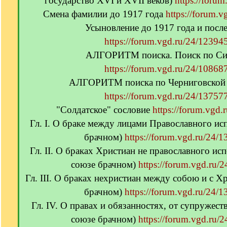
государство XVI и XVII веков)
https://forum
Смена фамилии до 1917 года
https://forum.v
Усыновление до 1917 года и посл
https://forum.vgd.ru/24/123945
АЛГОРИТМ поиска. Поиск по Си
https://forum.vgd.ru/24/108687
АЛГОРИТМ поиска по Черниговской 
https://forum.vgd.ru/24/137577
"Солдатское" сословие
https://forum.vgd.
Гл. I. О браке между лицами Православного ис
брачном)
https://forum.vgd.ru/24/1
Гл. II. О браках Христиан не православного ис
союзе брачном)
https://forum.vgd.ru/
Гл. III. О браках нехристиан между собою и с Х
брачном)
https://forum.vgd.ru/24/1
Гл. IV. О правах и обязанностях, от супружес
союзе брачном)
https://forum.vgd.ru/