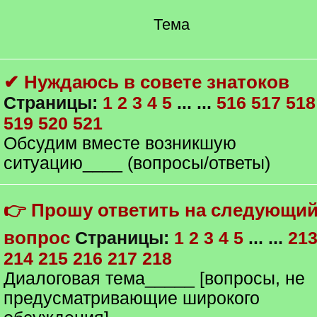
Тема
✔ Нуждаюсь в совете знатоков
Страницы:
1
2
3
4
5
... ...
516
517
518
519
520
521
Обсудим вместе возникшую
ситуацию____ (вопросы/ответы)
👉 Прошу ответить на следующи
вопрос
Страницы:
1
2
3
4
5
... ...
21
214
215
216
217
218
Диалоговая тема_____ [вопросы, не
предусматривающие широкого