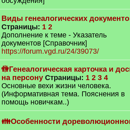
обсуждения]
Виды генеалогических документо
Страницы:
1
2
Дополнение к теме - Указатель
документов [Справочник]
https://forum.vgd.ru/24/39073/
🚻Генеалогическая карточка и дос
на персону
Страницы:
1
2
3
4
Основные вехи жизни человека.
(Информативная тема. Пояснения в
помощь новичкам..)
👪Особенности дореволюционно