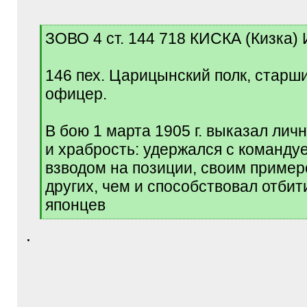
[
ЗОВО 4 ст. 144 718 КИСКА (Кизка)
q
]
146 пех. Царицынский полк, старш
офицер.
В бою 1 марта 1905 г. выказал лич
и храбрость: удержался с команд
взводом на позиции, своим приме
других, чем и способствовал отбит
японцев
[
.
/
q
]