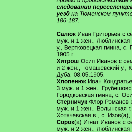
проезд и продовольствие 
следовании переселенцев
уезд
на Тюменском пункте,
186-187.
Салюк
Иван Григорьев с с
муж. и 1 жен., Люблинская 
у., Вертковецкая гмина, с.
1905 г.
Хитрош
Осип Иванов с се
и 2 жен., Томашевский у., К
Дуба, 08.05.1905.
Хлопенюк
Иван Кондратье
3 муж. и 1 жен., Грубешовск
Городковская гмина, с. Оси
Стерничук
Флор Романов с
муж. и 1 жен., Волынская г.
Хотячевская в., с. Изов(а),
Сорок
(а) Игнат Иванов с 
муж. и 2 жен., Люблинская 