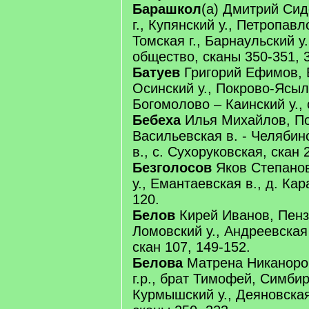
Барашкол
(а) Дмитрий Сид
г., Купянский у., Петропавл
Томская г., Барнаульский у.
общество, сканы 350-351, 3
Батуев
Григорий Ефимов, В
Осинский у., Покрово-Ясыль
Богомолово – Каинский у., 
Бебеха
Илья Михайлов, По
Васильевская в. - Челябинс
в., с. Сухоруковская, скан 
Безголосов
Яков Степанов
у., Емантаевская в., д. Ка
120.
Белов
Кирей Иванов, Пензе
Ломовский у., Андреевская 
скан 107, 149-152.
Белова
Матрена Никаноров
г.р., брат Тимофей, Симбирс
Курмышский у., Деяновская