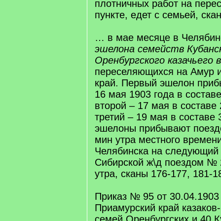
плотничных работ на пере
пункте, едет с семьей, ска
… в мае месяце в Челяби
эшелона семейств Кубанс
Оренбургского казачьего 
переселяющихся на Амур и
край. Первый эшелон приб
16 мая 1903 года в составе
второй – 17 мая в составе 
третий – 19 мая в составе 
эшелоны прибывают поездо
мин утра местного времени
Челябинска на следующий 
Сибирской ж\д поездом № 2
утра, сканы 176-177, 181-1
Приказ № 95 от 30.04.1903
Приамурский край казаков
семей Оренбургских и 40 К