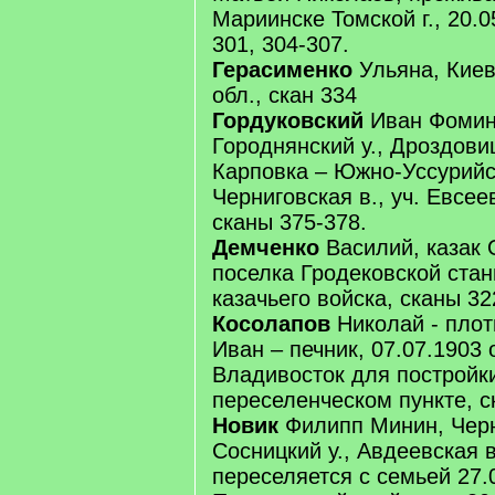
Мариинске Томской г., 20.0
301, 304-307.
Герасименко
Ульяна, Киев
обл., скан 334
Гордуковский
Иван Фомин,
Городнянский у., Дроздовиц
Карповка – Южно-Уссурийс
Черниговская в., уч. Евсее
сканы 375-378.
Демченко
Василий, казак 
поселка Гродековской стан
казачьего войска, сканы 32
Косолапов
Николай - плот
Иван – печник, 07.07.1903 
Владивосток для постройк
переселенческом пункте, с
Новик
Филипп Минин, Черни
Сосницкий у., Авдеевская в
переселяется с семьей 27.