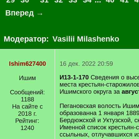
Вперед →
Модератор:
Vasilii Milashenko
Ishim627400
16 дек. 2022 20:59
И13-1-170
Сведения о выс
Ишим
места крестьян-старожило
Ишимского округа за
авгус
Сообщений:
1188
Пегановская волость Ишим
На сайте с
образованна 1 января 1889
2018 г.
Бердюжской и Уктузской, ск
Рейтинг:
Именной список крестьян-
1240
ссыльных, отлучавшихся 