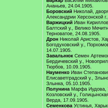
Баркар
Василий Михайлов, 
Ананьев, 24.04.1905.
Боровский
Николай, дворя
Александрии Херсонской г.,
Варжицкий
Иван Кириллови
Балтский у., Велико Мечитн
Терноватое, 24.08.1905.
Дрон
Николай Аристов, Хар
Богодуховский у., Порхомов
14.07.1905.
Завальнюк
Семен Артемов,
Бердичевский у., Новоприлу
Тюрбов, 10.09.1905.
Науменко
Иван Степанович
Елисаветградский у., Злынс
Злынка, 05.10.1905.
Полунина
Марфа Иудова, Т
Козловский у., Голицынская
Верда, 17.09.1905.
Семенкова
Устинья, Харько