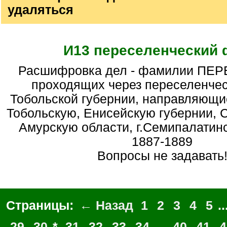
удаляться
И13 переселенческий
Расшифровка дел - фамилии ПЕРЕСЕЛЕНЦЕВ,
проходящих через переселенчес
Тобольской губернии, направляющи
Тобольскую, Енисейскую губернии, 
Амурскую области, г.Семипалатинск
1887-1889
Вопросы не задавать
Страницы:
← Назад
1
2
3
4
5
..
29
30
*
31
32
33
34
...
40
41
4