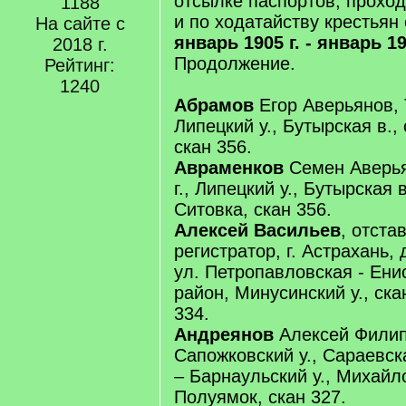
отсылке паспортов, прохо
1188
и по ходатайству крестьян
На сайте с
январь 1905 г. - январь 19
2018 г.
Продолжение.
Рейтинг:
1240
Абрамов
Егор Аверьянов, 
Липецкий у., Бутырская в.,
скан 356.
Авраменков
Семен Аверья
г., Липецкий у., Бутырская в
Ситовка, скан 356.
Алексей Васильев
, отста
регистратор, г. Астрахань,
ул. Петропавловская - Ени
район, Минусинский у., ска
334.
Андреянов
Алексей Филипп
Сапожковский у., Сараевска
– Барнаульский у., Михайло
Полуямок, скан 327.