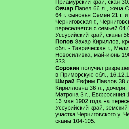
Приамурский край, скан 30
Овчар
Павел 66 л., жена
64 г. сыновья Семен 21 г. и
Черниговская г., Черниговск
переселяется с семьей 04.
Уссурийский край, сканы 56
Попов
Захар Кириллов, кр
обл. - Таврическая г., Мели
Новосиливка, май-июнь 190
333
Сорокин
получил разреше
в Приморскую обл., 16.12.1
Ширай
Евфим Павлов 38 л
Кирилловна 36 л., дочери: 
Матрона 3 г., Евфросиния 1
16 мая 1902 года на пере
Уссурийский край, земский
участка Черниговского у. Че
сканы 104-105.