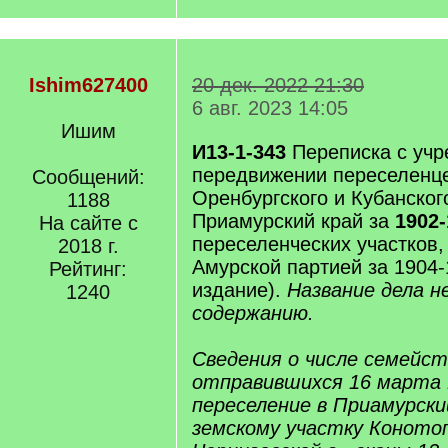
Ishim627400
20 дек. 2022 21:30
6 авг. 2023 14:05
Ишим
И13-1-343
Переписка с уч
передвижении переселенце
Сообщений:
Оренбургского и Кубанског
1188
Приамурский край за
1902-
На сайте с
переселенческих участков
2018 г.
Амурской партией за 1904-1
Рейтинг:
издание).
Название дела 
1240
содержанию.
Сведения о числе семейст
отправившихся 16 марта 
переселение в Приамурский
земскому участку Конотоп