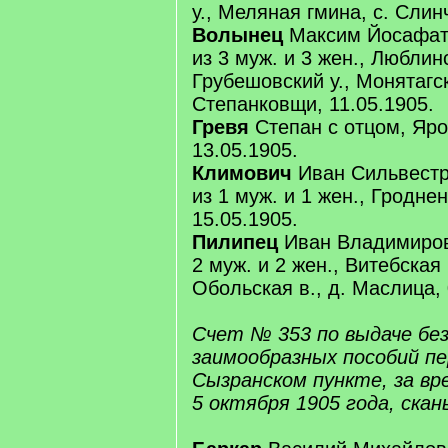
у., Меляная гмина, с. Слин
Волынец
Максим Йосафат
из 3 муж. и 3 жен., Люблинс
Грубешовский у., Монятагск
Степанковщи, 11.05.1905.
Гревя
Степан с отцом, Яро
13.05.1905.
Климович
Иван Сильвестр
из 1 муж. и 1 жен., Гроднен
15.05.1905.
Пилипец
Иван Владимиров
2 муж. и 2 жен., Витебская г
Обольская в., д. Маслица, 
Счет № 353 по выдаче бе
заимообразных пособий пе
Сызранском пункте, за вре
5 октября 1905 года, скан