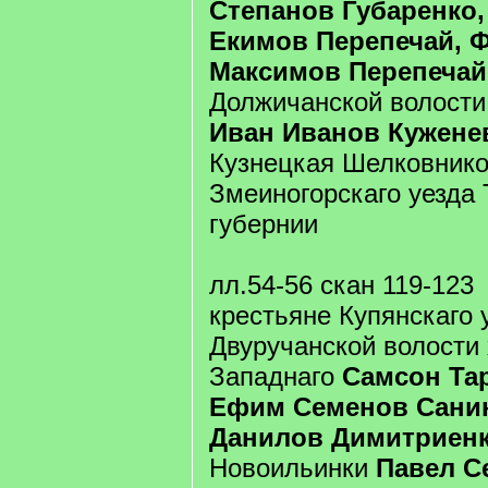
Степанов Губаренко
Екимов Перепечай, 
Максимов Перепечай
Должичанской волости
Иван Иванов Кужене
Кузнецкая Шелковнико
Змеиногорскаго уезда
губернии
лл.54-56 скан 119-123
крестьяне Купянскаго 
Двуручанской волости 
Западнаго
Самсон Тар
Ефим Семенов Сани
Данилов Димитриен
Новоильинки
Павел С