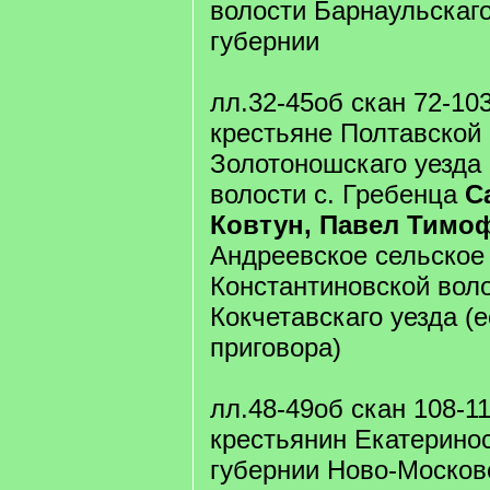
волости Барнаульскаго
губернии
лл.32-45об скан 72-10
крестьяне Полтавской
Золотоношскаго уезда
волости с. Гребенца
С
Ковтун, Павел Тимо
Андреевское сельское
Константиновской вол
Кокчетавскаго уезда (е
приговора)
лл.48-49об скан 108-1
крестьянин Екатерино
губернии Ново-Москов