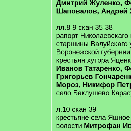
Дмитрий Жуленко, Ф
Шаповалов, Андрей
лл.8-9 скан 35-38
рапорт Николаевскаго 
старшины Валуйскаго 
Воронежской губернии
крестьян хутора Яцен
Иванов Татаренко, 
Григорьев Гончаренк
Мороз, Никифор Пет
село Баклушево Карас
л.10 скан 39
крестьяне села Яшное
волости
Митрофан Ив