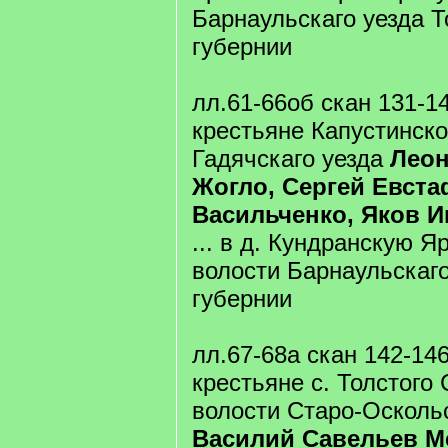
Барнаульскаго уезда 
губернии
лл.61-66об скан 131-1
крестьяне Капустинско
Гадячскаго уезда
Лео
Жогло, Сергей Евст
Васильченко, Яков И
... в д. Кундранскую Я
волости Барнаульскаго
губернии
лл.67-68а скан 142-14
крестьяне с. Толстого
волости Старо-Оскольс
Василий Савельев М