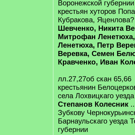
Воронежской губернии
крестьян хуторов Попа
Кубракова, Яценлова
Шевченко, Никита Ве
Митрофан Ленетюха,
Ленетюха, Петр Вере
Веревка, Семен Белю
Кравченко, Иван Кол
лл.27,27об скан 65,66
крестьянин Белоцерко
села Лохвицкаго уезд
Степанов Колесник
.
Зубкову Чернокурьинс
Барнаульскаго уезда 
губернии