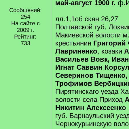
май-август 1900 г.
ф.И
Сообщений:
254
лл.1,1об скан 26,27
На сайте с
Полтавской губ. Лохви
2009 г.
Макиевской волости м
Рейтинг:
крестьянин
Григорий
733
Лавриненко
, козаки
А
Васильев Вовк, Иван
Игнат Саввин Корсул
Северинов Тищенко,
Трофимов Вербицки
Пирятинскаго уезда Х
волости села Приход
Никитин Алексеенко
губ. Барнаульский уез
Чернокурьинскую воло