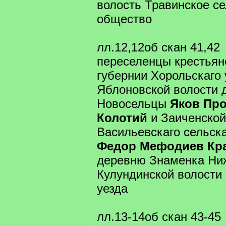
волость Травинское с
общество
лл.12,12об скан 41,42
переселенцы крестьян
губернии Хорольскаго 
Яблоновской волости 
Новосельцы
Яков Пр
Колотий
и Заиченской
Васильевскаго сельск
Федор Мефодиев Кр
деревню Знаменка Ни
Кулундинской волости
уезда
лл.13-14об скан 43-45