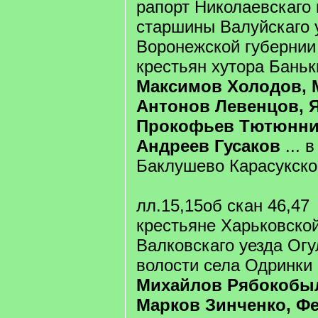
рапорт Николаевскаго 
старшины Валуйскаго 
Воронежской губернии
крестьян хутора Бань
Максимов Холодов, 
Антонов Левенцов, 
Прокофьев Тютюнни
Андреев Гусаков
... 
Баклушево Карасукско
лл.15,15об скан 46,47
крестьяне Харьковской
Валковскаго уезда Огу
волости села Одринки
Михайлов Рябокобы
Марков Зинченко, Ф