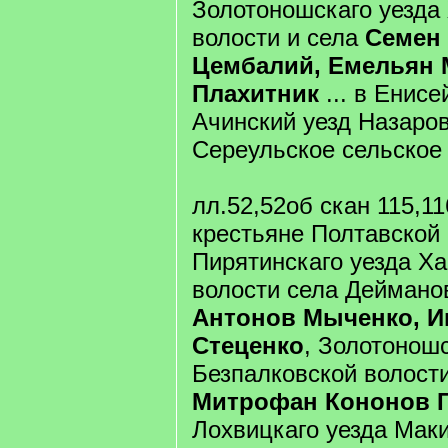
Золотоношскаго уезда
волости и села
Семен
Цембалий, Емельян
Плахитник
... в Енис
Ачинский уезд Назаро
Сереульское сельское
лл.52,52об скан 115,11
крестьяне Полтавской
Пирятинскаго уезда Х
волости села Дейман
Антонов Мыченко, И
Стеценко
, Золотоношс
Безпалковской волости
Митрофан Кононов 
Лохвицкаго уезда Мак