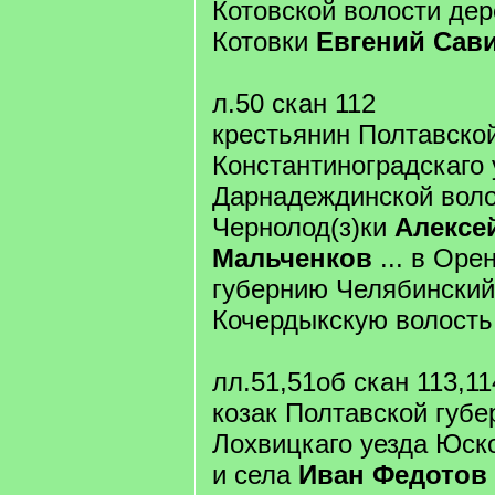
Котовской волости де
Котовки
Евгений Сав
л.50 скан 112
крестьянин Полтавско
Константиноградскаго 
Дарнадеждинской воло
Чернолод(з)ки
Алексе
Мальченков
... в Оре
губернию Челябинский
Кочердыкскую волость
лл.51,51об скан 113,11
козак Полтавской губе
Лохвицкаго уезда Юск
и села
Иван Федотов