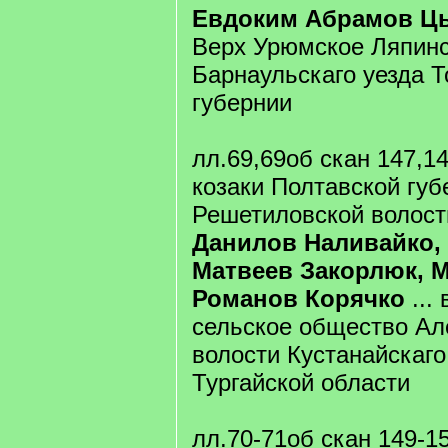
Евдоким Абрамов Ц
Верх Урюмское Ляпинс
Барнаульскаго уезда 
губернии
лл.69,69об скан 147,1
козаки Полтавской губ
Решетиловской волост
Данилов Наливайко,
Матвеев Закорлюк, 
Романов Корячко
...
сельское общество Ал
волости Кустанайскаго
Тургайской области
лл.70-71об скан 149-1