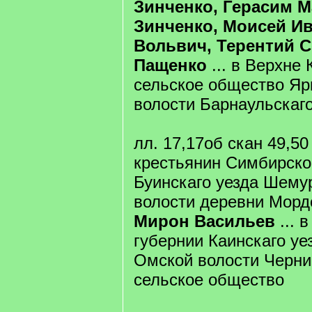
Зинченко, Герасим 
Зинченко, Моисей И
Вольвич, Терентий 
Пащенко
... в Верхне 
сельское общество Яр
волости Барнаульскаго
лл. 17,17об скан 49,50
крестьянин Симбирско
Буинскаго уезда Шему
волости деревни Морд
Мирон Васильев
... 
губернии Каинскаго уе
Омской волости Черни
сельское общество