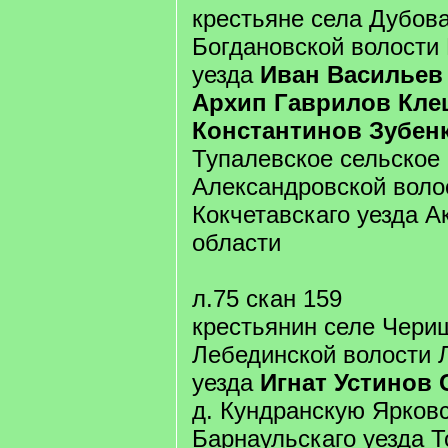
крестьяне села Дубова
Богдановской волости
уезда
Иван Васильев
Архип Гаврилов Кле
Константинов Зубен
Тупалевское сельское
Александровской воло
Кокчетавскаго уезда 
области
л.75 скан 159
крестьянин селе Чери
Лебединской волости 
уезда
Игнат Устинов 
д. Кундранскую Ярков
Барнаульскаго уезда 