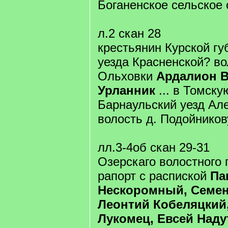
Боганенское сельское
л.2 скан 28
крестьянин Курской гу
уезда Красненской? во
Ольховки
Ардалион 
Урланник
... в Томску
Барнаульский уезд Ал
волость д. Подойников
лл.3-4об скан 29-31
Озерскаго волостного
рапорт с распиской
Па
Нескоромный, Семен
Леонтий Кобеляцкий
Лукомец, Евсей Над