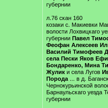
губернии
л.76 скан 160
козаки с. Макиевки Ма
волости Лохвицкаго уе
губернии
Павел Тимо
Феофан Алексеев Ил
Василий Тимофеев 
села Пески Яков Еф
Бондаренко, Мина Т
Жулик
и села Лугов
И
Порода
... в д. Баганс
Чернокурьинской воло
Барнаульскаго уезда 
губернии