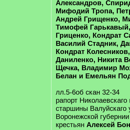
Александров, Спирид
Мифодий Тропа, Пет
Андрей Грищенко, М
Тимофей Гарькавый,
Гриценко, Кондрат 
Василий Стадник, Да
Кондрат Колесников,
Даниленко, Никита В
Щечка, Владимир Мо
Белан и Емельян По
лл.5-6об скан 32-34
рапорт Николаевскаго 
старшины Валуйскаго 
Воронежской губернии
крестьян
Алексей Бон