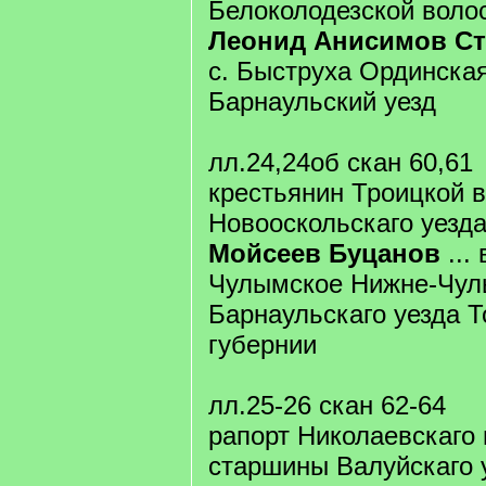
Белоколодезской волос
Леонид Анисимов Ст
с. Быструха Ординска
Барнаульский уезд
лл.24,24об скан 60,61
крестьянин Троицкой 
Новооскольскаго уезд
Мойсеев Буцанов
...
Чулымское Нижне-Чул
Барнаульскаго уезда 
губернии
лл.25-26 скан 62-64
рапорт Николаевскаго 
старшины Валуйскаго 