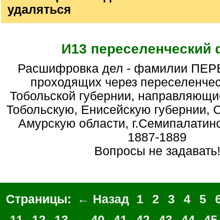
удаляться
И13 переселенческий
Расшифровка дел - фамилии ПЕРЕСЕЛЕНЦЕВ,
проходящих через переселенчес
Тобольской губернии, направляющи
Тобольскую, Енисейскую губернии, 
Амурскую области, г.Семипалатинск
1887-1889
Вопросы не задавать
Страницы:
← Назад
1
2
3
4
5
11
12
13
...
40
41
42
43
44
45