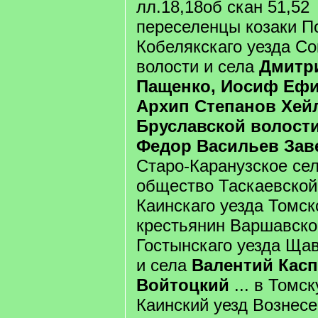
лл.18,18об скан 51,52
переселенцы козаки По
Кобелякскаго уезда Со
волости и села
Дмитр
Пащенко, Иосиф Ефи
Архип Степанов Хей
Бруславской волости
Федор Васильев Зав
Старо-Каранузское се
общество Таскаевской
Каинскаго уезда Томск
крестьянин Варшавско
Гостынскаго уезда Ща
и села
Валентий Кас
Войтоцкий
... в Томск
Каинский уезд Вознес