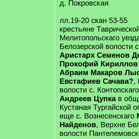
д. Покровская
лл.19-20 скан 53-55
крестьяне Таврической
Мелитопольскаго уезд
Белозерской волости с
Аристарх Семенов Д
Прокофий Кириллов 
Абраим Макаров Лыс
Евстафиев Сачава?
,
волости с. Контопскаг
Андреев Цупка
в общ
Кустаная Тургайской о
еще с. Вознесенскаго
Найденов
, Верхне Бе
волости Пантелемовс