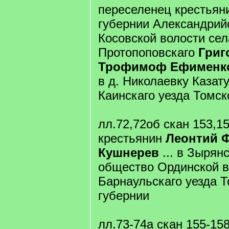
переселенец крестьян
губернии Александрий
Косовской волости сел
Протопоповскаго
Григ
Трофимоф Ефименко
в д. Николаевку Казат
Каинскаго уезда Томск
лл.72,72об скан 153,1
крестьянин
Леонтий 
Кушнерев
... в Зырян
общество Ординской в
Барнаульскаго уезда 
губернии
лл.73-74а скан 155-15