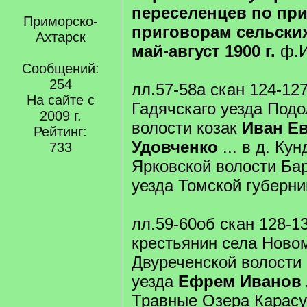
переселенцев по п
Приморско-
приговорам сельских
Ахтарск
май-август 1900 г.
ф.И
Сообщений:
254
лл.57-58а скан 124-12
На сайте с
Гадячскаго уезда Подо
2009 г.
волости козак
Иван Е
Рейтинг:
Удовченко
... в д. Ку
733
Ярковской волости Ба
уезда Томской губерни
лл.59-60об скан 128-1
крестьянин села Ново
Двуреченской волости
уезда
Ефрем Иванов
Травные Озера Карасу