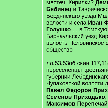
местеч. Кирилки?
Дем
Бябинец
и Таврическо
Бердянскаго уезда Ма
волости и села
Иван 
Голушко
... в Томску
Барнаульский уезд Ка
волость Половинское 
общество
лл.53,53об скан 117,11
переселенцы крестьян
губернии Лебединскаго
Чупаховской волости д
Павел Федоров Прих
Семенов Приходько
Максимов Перепечай