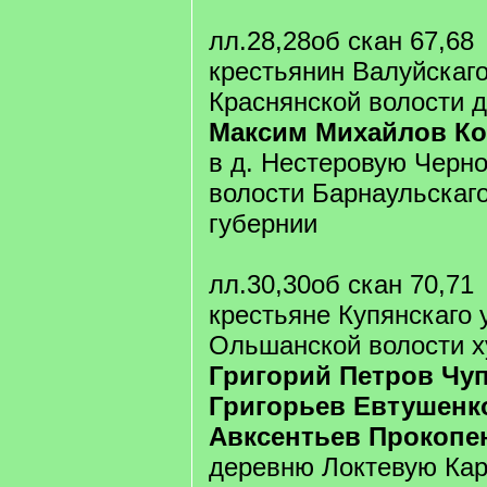
лл.28,28об скан 67,68
крестьянин Валуйскаго
Краснянской волости 
Максим Михайлов К
в д. Нестеровую Черн
волости Барнаульскаго
губернии
лл.30,30об скан 70,71
крестьяне Купянскаго 
Ольшанской волости х
Григорий Петров Чу
Григорьев Евтушенк
Авксентьев Прокопе
деревню Локтевую Кар