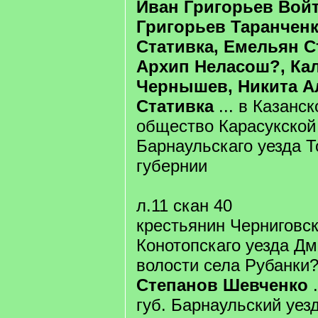
Иван Григорьев Вой
Григорьев Таранченк
Стативка, Емельян С
Архип Неласош?, Ка
Чернышев, Никита А
Стативка
... в Казанс
общество Карасукской
Барнаульскаго уезда 
губернии
л.11 скан 40
крестьянин Черниговск
Конотопскаго уезда Д
волости села Рубанки
Степанов Шевченко
.
губ. Барнаульский уез