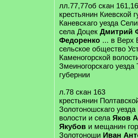
лл.77,77об скан 161,1
крестьянин Киевской г
Каневскаго уезда Сел
села Доцек
Дмитрий 
Федоренко
... в Верх
сельское общество Ус
Каменогорской волост
Змеиногорскаго уезда
губернии
л.78 скан 163
крестьянин Полтавско
Золотоношскаго уезда
волости и села
Яков 
Якубов
и мещанин го
Золотоноши
Иван Ант