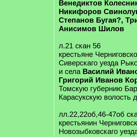
Венедиктов Колесни
Никифоров Свинолуп
Степанов Бугая?, Т
Анисимов Шилов
л.21 скан 56
крестьяне Черниговско
Сиверскаго уезда Рык
и села
Василий Иван
Григорий Иванов Ко
Томскую губернию Бар
Карасукскую волость 
лл.22,22об,46-47об ск
крестьянин Черниговск
Новозыбковскаго уезд