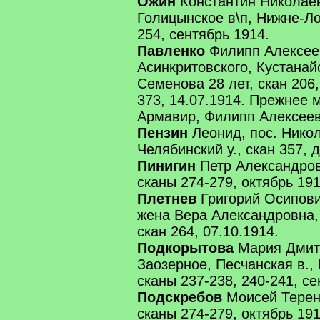
Ожин
Константин Николаев
Голицынское в\п, Нижне-Ло
254, сентябрь 1914.
Павленко
Филипп Алексеев
Асинкритовского, Кустанайс
Семенова 28 лет, скан 206,
373, 14.07.1914. Прежнее м
Армавир, Филипп Алексеев
Пензин
Леонид, пос. Никол
Челябинский у., скан 357, 
Пинигин
Петр Александров,
сканы 274-279, октябрь 191
Плетнев
Григорий Осипович
жена Вера Александровна, 
скан 264, 07.10.1914.
Подкорытова
Мария Дмитр
Заозерное, Песчанская в.,
сканы 237-238, 240-241, се
Подскребов
Моисей Терент
сканы 274-279, октябрь 191