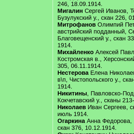
246, 18.09.1914.
Мигалин
Сергей Иванов, То
Бузулукский у., скан 226, 0
Митрофанов
Олимпий Пет
австрийский подданный, Се
Благовещенский у., скан 33
1914.
Михайленко
Алексей Павло
Костромская в., Херсонский 
305, 06.11.1914.
Нестерова
Елена Николаев
в\п, Чистопольского у., ска
1914.
Никитины
, Павловско-Под
Кокчетавский у., сканы 213
Николаев
Иван Сергеев, с
июль 1914.
Огаркина
Анна Федорова, г
скан 376, 10.12.1914.