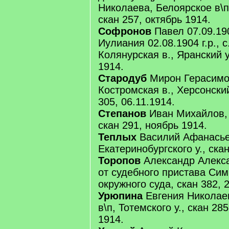
Николаева, Белоярское в\п
скан 257, октябрь 1914.
Софронов
Павел 07.09.190
Иулиания 02.08.1904 г.р., 
Колянурская в., Яранский у
1914.
Стародуб
Мирон Герасимов
Костромская в., Херсонский 
305, 06.11.1914.
Степанов
Иван Михайлов, 
скан 291, ноябрь 1914.
Теплых
Василий Афанасьев
Екатеринобургского у., скан
Торопов
Александр Алекса
от судебного пристава Сим
окружного суда, скан 382, 
Урюпина
Евгения Николае
в\п, Тотемского у., скан 285
1914.