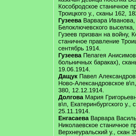
Кособродское станичное п
Троицкого у., сканы 162, 18
Гузеева
Варвара Иванова, 
Белоключевского выселка,
Гузеев призван на войну, 
станичное правление Троицк
сентябрь 1914.
Гузеева
Пелагея Анисимов
больничных бараках), скан
19.06.1914.
Дащук
Павел Александров,
Ново-Александровское в\п, 
380, 12.12.1914.
Долгова
Мария Григорьев
в\п, Екатеринбургского у., 
25.11.1914.
Енгасаева
Варвара Василь
Николаевское станичное п
Верхнеуральский у., скан 3