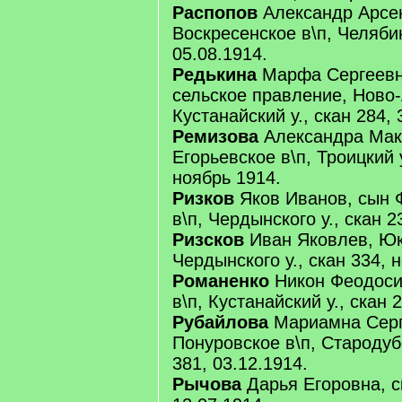
Распопов
Александр Арсе
Воскресенское в\п, Челябин
05.08.1914.
Редькина
Марфа Сергеевн
сельское правление, Ново-
Кустанайский у., скан 284, 
Ремизова
Александра Мак
Егорьевское в\п, Троицкий у
ноябрь 1914.
Ризков
Яков Иванов, сын 
в\п, Чердынского у., скан 2
Ризсков
Иван Яковлев, Юк
Чердынского у., скан 334, 
Романенко
Никон Феодоси
в\п, Кустанайский у., скан 
Рубайлова
Мариамна Серг
Понуровское в\п, Стародубс
381, 03.12.1914.
Рычова
Дарья Егоровна, с