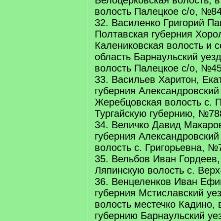
Белоцерковская волость, 
волость Палецкое с/о, №84
32. Василенко Григорий П
Полтавская губерния Хоро
Калениковская волость и с
область Барнаульский уез
волость Палецкое с/о, №45
33. Васильев Харитон, Ек
губерния Александровский
Жеребцовская волость с. 
Тургайскую губернию, №78
34. Величко Давид Макаро
губерния Александровский 
волость с. Григорьевна, №
35. Вельбов Иван Гордеев,
Ляпинскую волость с. Вер
36. Венцеленков Иван Ефи
губерния Мстиславский уе
волость местечко Кадино, 
губернию Барнаульский уе