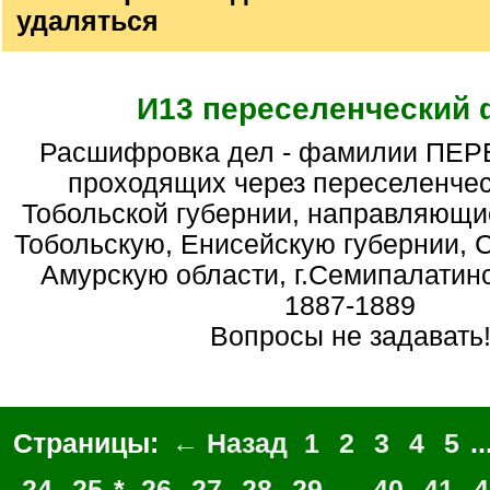
удаляться
И13 переселенческий
Расшифровка дел - фамилии ПЕРЕСЕЛЕНЦЕВ,
проходящих через переселенчес
Тобольской губернии, направляющи
Тобольскую, Енисейскую губернии, 
Амурскую области, г.Семипалатинск
1887-1889
Вопросы не задавать
Страницы:
← Назад
1
2
3
4
5
..
24
25
*
26
27
28
29
...
40
41
4