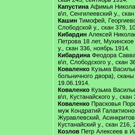
Капустина
Афимья Никола
в\п, Сенгилеевский у., скан
Кашин
Тимофей, Георгиевс
Слободской у., скан 379, 1
Кибардин
Алексей Николае
Петрова 18 лет, Мухинское
у., скан 336, ноябрь 1914.
Кибардина
Феодора Савва
в\п, Слободского у., скан 3
Коваленко
Кузьма Василь
больничного двора), сканы
19.06.1914.
Коваленко
Кузьма Василье
в\п, Кустанайского у., скан
Коваленко
Прасковья Порф
муж Кондратий Галактионов
Журавлевский, Асинкритовс
Кустанайский у., скан 216, 
Козлов
Петр Алексеев в Ил