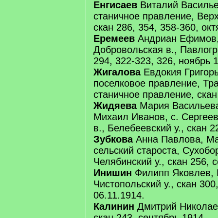
Енгисаев
Виталий Василье
станичное правление, Верх
скан 286, 354, 358-360, окт
Еремеев
Андриан Ефимов,
Добровольская в., Павлогра
294, 322-323, 326, ноябрь 
Жигалова
Евдокия Григорь
поселковое правление, Тр
станичное правление, скан 
Жидяева
Мария Васильева
Михаил Иванов, с. Сергее
в., Белебеевский у., скан 2
Зубкова
Анна Павлова, М
сельский староста, Сухобор
Челябинский у., скан 256, 
Инишин
Филипп Яковлев, И
Чистопольский у., скан 300
06.11.1914.
Калинин
Дмитрий Николаеви
скан 243, сентябрь 1914.