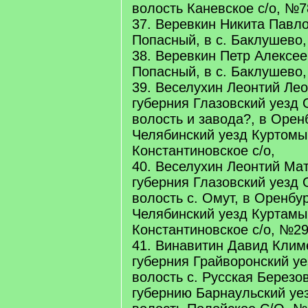
волость Каневское с/о, №7
37. Веревкин Никита Павло
Попасный, в с. Баклушево,
38. Веревкин Петр Алексеев
Попасный, в с. Баклушево,
39. Веселухин Леонтий Лео
губерния Глазовский уезд
волость и завода?, в Орен
Челябинский уезд Куртом
Константиновское с/о,
40. Веселухин Леонтий Мат
губерния Глазовский уезд
волость с. Омут, в Оренбу
Челябинский уезд Куртам
Константиновское с/о, №29
41. Винавитин Давид Клим
губерния Грайворонский у
волость с. Русская Березо
губернию Барнаульский уе