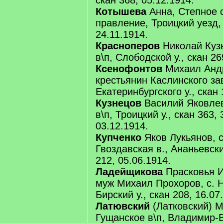
скан 368, 05.12.1914.
Котышева
Анна, Степное 
правление, Троицкий уезд, 
24.11.1914.
Красноперов
Николай Куз
в\п, Слободской у., скан 26
Ксенофонтов
Михаил Андр
крестьянин Каслинского за
Екатеринбургского у., скан
Кузнецов
Василий Яковле
в\п, Троицкий у., скан 363, 
03.12.1914.
Купченко
Яков Лукьянов, с
Гвоздавская в., Ананьевски
212, 05.06.1914.
Ладейщикова
Прасковья И
муж Михаил Прохоров, с. 
Бирский у., скан 208, 16.07
Латювский
(Латковский) М
Гущанское в\п, Владимир-В