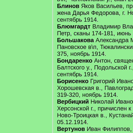
Блинов
Яков Васильев, пр
жена Дарья Федорова, г. Но
сентябрь 1914.
Блюмгардт
Владимир Вла
Петр, сканы 174-181, июнь 
Большакова
Александра 
Пановское в\п, Тюкалинский
375, ноябрь 1914.
Бондаренко
Антон, священ
Балтского у., Подольской г.
сентябрь 1914.
Борисенко
Григорий Ивано
Хорошевская в., Павлоградс
319-320, ноябрь 1914.
Вербицкий
Николай Иванов
Херсонской г., причислен к
Ново-Троицкая в., Кустанай
05.12.1914.
Вертунов
Иван Филиппов, 