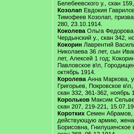
Белебеевского у., скан 159,
Козолап
Евдокия Гаврилов
Тимофеев Козолап, призван
280, 23.10.1914.
Коколева
Ольга Федорова,
Чердынский у., скан 342, н
Кокорин
Лаврентий Василь
Николаева 36 лет, сын Иван
лет, Алексей 1 год; Кокори
Павловское в\п, Городищенс
октябрь 1914.
Королева
Анна Маркова, 
Григорьев, Покровское в\п,
скан 332, 361-362, ноябрь 
Корольков
Максим Сельвер
скан 207, 219-221, 15.07.19
Коротких
Семен Абрамов, 
действующую армию, жена
Борисовна, Гнилушенское в