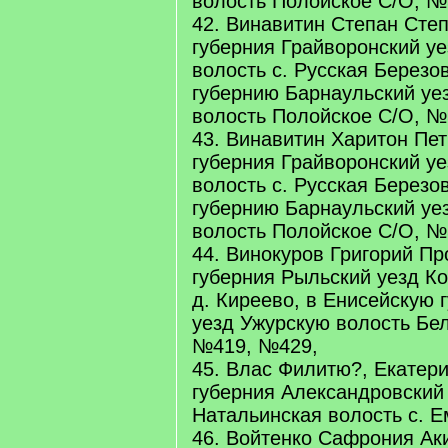
волость Полойское С/О, №
42. Винавитин Степан Степ
губерния Грайворонский у
волость с. Русская Березо
губернию Барнаульский уе
волость Полойское С/О, №
43. Винавитин Харитон Пет
губерния Грайворонский у
волость с. Русская Березо
губернию Барнаульский уе
волость Полойское С/О, №
44. Винокуров Григорий Пр
губерния Рыльский уезд Ко
д. Киреево, в Енисейскую 
уезд Ужурскую волость Бел
№419, №429,
45. Влас Филитю?, Екатер
губерния Александровский 
Натальинская волость с. 
46. Войтенко Сафрония Ак