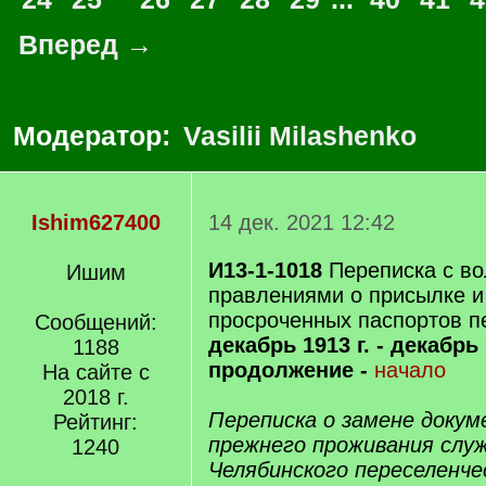
Вперед →
Модератор:
Vasilii Milashenko
Ishim627400
14 дек. 2021 12:42
И13-1-1018
Переписка с в
Ишим
правлениями о присылке и
просроченных паспортов п
Сообщений:
декабрь 1913 г. - декабрь 
1188
продолжение -
начало
На сайте с
2018 г.
Переписка о замене доку
Рейтинг:
прежнего проживания слу
1240
Челябинского переселенче