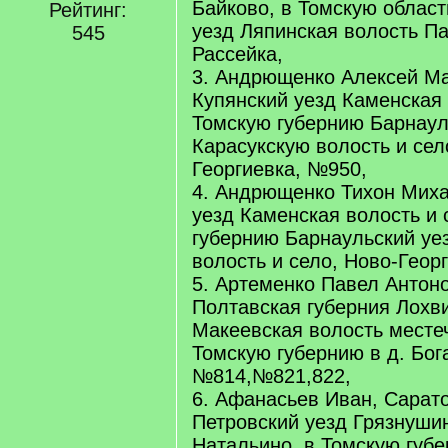
Байково, в Томскую облас
Рейтинг:
уезд Ляпинская волость Па
545
Рассейка,
3. Андрющенко Алексей М
Купянский уезд Каменская 
Томскую губернию Барнаул
Карасукскую волость и сел
Георгиевка, №950,
4. Андрющенко Тихон Миха
уезд Каменская волость и 
губернию Барнаульский уе
волость и село, Ново-Геор
5. Артеменко Павел Антоно
Полтавская губерния Лохв
Макеевская волость местеч
Томскую губернию в д. Бог
№814,№821,822,
6. Афанасьев Иван, Сарат
Петровский уезд Грязнушин
Натальино, в Томскую губе