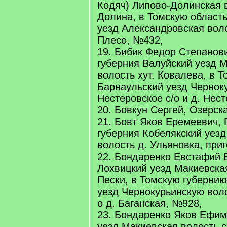
Кодяч) Липово-Долинская 
Долина, в Томскую област
уезд Александровская воло
Плесо, №432,
19. Бибик Федор Степанов
губерния Валуйский уезд 
волость хут. Ковалева, в 
Барнаульский уезд Чернок
Нестеровское с/о и д. Нес
20. Бовкун Сергей, Озерск
21. Бовт Яков Еремеевич,
губерния Кобелякский уез
волость д. Ульяновка, при
22. Бондаренко Евстафий
Лохвицкий уезд Макиевска
Пески, в Томскую губерни
уезд Чернокурьинскую воло
о д. Баганская, №928,
23. Бондаренко Яков Ефим
уезд Макиевская волость с