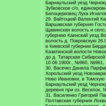
Барнаульский уезд Чернок
Зубковское с/о, единокров
Белоцерковец Лука Игнатов
29. Вайтоцкий Валентий Ка
Варшавская губерния Гост
Щавинская волость и село,
губернию Каинский уезд В
волость д. Покровскую 26.
в Киевской губернии Берд
Казатинской волости Ново
до д. Татарская Сибирской 
10.06.1900г., №960, №961,
30. Васечко Данила Парфир
Хорольский уезд Новоавра
Ново Ивановки, в Томскую
Барнаульский уезд Чернок
деревня при оз. Веселок,
31. Василенко Григорий П
Полтавская губерния Лохв