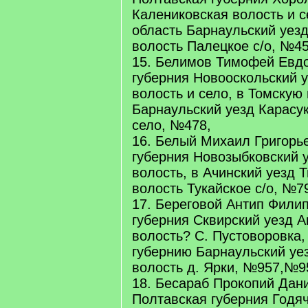
Калениковская волость и с
область Барнаульский уез
волость Палецкое с/о, №45
15. Белимов Тимофей Евдо
губерния Новооскольский 
волость и село, в Томскую
Барнаульский уезд Карасук
село, №478,
16. Белый Михаил Григорь
губерния Новозыбковский 
волость, в Ачинский уезд 
волость Тукайское с/о, №7
17. Береговой Антип Филип
губерния Сквирский уезд А
волость? С. Пустоворовка,
губернию Барнаульский уе
волость д. Ярки, №957,№9
18. Бесараб Прокопий Дан
Полтавская губерния Годячс