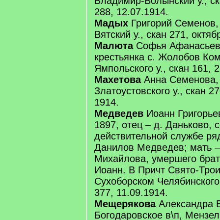
Владимир-Волынский у., ск
288, 12.07.1914.
Мадых
Григорий Семенов, 
Вятский у., скан 271, октяб
Малюта
Софья Афанасьева
крестьянка с. Жолобов Ком
Ямпольского у., скан 161, 2
Махетова
Анна Семенова, 
Златоустовского у., скан 27
1914.
Медведев
Иоанн Григорье
1897, отец – д. Даньково, 
действительной службе ря
Данилов Медведев; мать –
Михайлова, умершего брат
Иоанн. В Причт Свято-Трои
Сухоборском Челябинского 
377, 11.09.1914.
Мещерякова
Александра В
Богодаровское в\п, Мензели