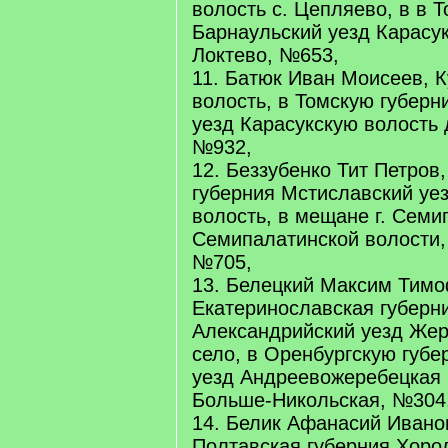
волость с. Цепляево, в в 
Барнаульский уезд Карасук
Локтево, №653,
11. Батюк Иван Моисеев, К
волость, в Томскую губер
уезд Карасукскую волость 
№932,
12. Беззубенко Тит Петров
губерния Мстиславский уе
волость, в мещане г. Семи
Семипалатинской волости, 
№705,
13. Белецкий Максим Тимо
Екатеринославская губерн
Александрийский уезд Жер
село, в Оренбургскую губ
уезд Андреевожеребецкая 
Больше-Никольская, №304
14. Белик Афанасий Иванов
Полтавская губерния Хоро