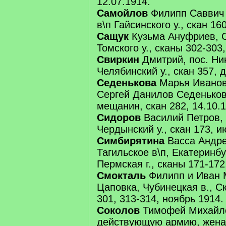
12.07.1914.
Самойлов
Филипп Саввич
в\п Гайсинского у., скан 16
Сащук
Кузьма Ануфриев, О
Томского у., сканы 302-303
Свиркин
Дмитрий, пос. Ни
Челябинский у., скан 357, 
Седенькова
Марья Иванов
Сергей Данилов Седеньков
мещанин, скан 282, 14.10.1
Сидоров
Василий Петров, 
Чердынский у., скан 173, и
Симбирятина
Васса Андре
Тагильское в\п, Екатеринбур
Пермская г., сканы 171-172
Смокталь
Филипп и Иван 
Цаповка, Чубинецкая в., Ск
301, 313-314, ноябрь 1914.
Соколов
Тимофей Михайло
действующую армию, жена