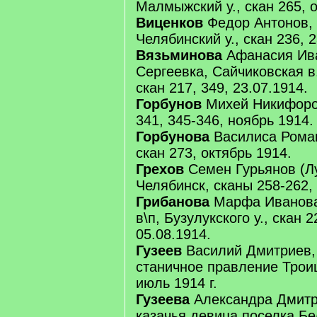
Малмыжский у., скан 265, о
Виценков
Федор Антонов, 
Челябинский у., скан 236, 2
Вязьминова
Афанасия Ива
Сергеевка, Сайчиковская в.
скан 217, 349, 23.07.1914.
Горбунов
Михей Никифоров,
341, 345-346, ноябрь 1914.
Горбунова
Василиса Романо
скан 273, октябрь 1914.
Грехов
Семен Гурьянов (Лу
Челябинск, сканы 258-262, 
Грибанова
Марфа Иванова
в\п, Бузулукского у., скан 2
05.08.1914.
Гузеев
Василий Дмитриев,
станичное правление Троицк
июль 1914 г.
Гузеева
Александра Дмитри
казачья девица поселка Бе