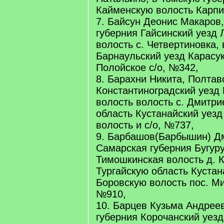
Кайменскую волость Карпис
7. Байсун Деонис Макаров
губерния Гайсинский уезд
волость с. Четвертиновка,
Барнаульский уезд Карасу
Полойское с/о, №342,
8. Барахни Никита, Полтав
Константиноградский уезд
волость волость с. Дмитри
область Кустанайский уез
волость и с/о, №737,
9. Барбашов(Барбышин) Д
Самарская губерния Бугур
Тимошкинская волость д. К
Тургайскую область Кустан
Боровскую волость пос. М
№910,
10. Барцев Кузьма Андреев
губерния Корочанский уезд