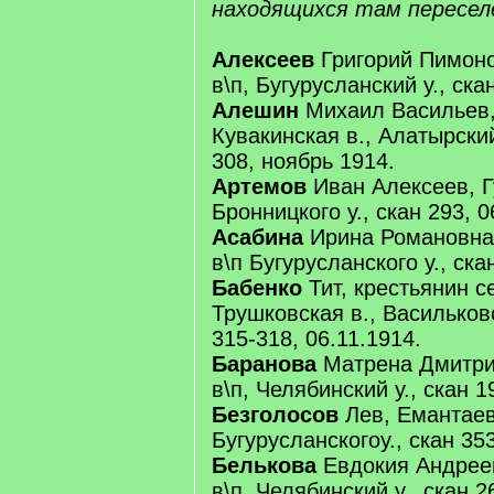
находящихся там пересел
Алексеев
Григорий Пимоно
в\п, Бугурусланский у., ска
Алешин
Михаил Васильев,
Кувакинская в., Алатырский 
308, ноябрь 1914.
Артемов
Иван Алексеев, Г
Бронницкого у., скан 293, 0
Асабина
Ирина Романовна
в\п Бугурусланского у., ска
Бабенко
Тит, крестьянин 
Трушковская в., Васильковс
315-318, 06.11.1914.
Баранова
Матрена Дмитри
в\п, Челябинский у., скан 1
Безголосов
Лев, Емантаев
Бугурусланскогоу., скан 35
Белькова
Евдокия Андрее
в\п, Челябинский у., скан 2