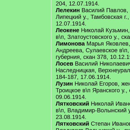
204, 12.07.1914.
Лелекин
Василий Павлов, 
Липецкий у., Тамбовская г.
12.07.1914.
Леокене
Николай Кузьмин,
в\п, Златоустовского у., ск
Лимонова
Марья Яковлев,
Андреева, Сулаевское в\п, 
губерния, скан 378, 10.12.1
Лосев
Василий Николаевич,
Наследницкая, Верхнеураль
184-187, 17.06.1914.
Лузин
Николай Егоров, жен
Троицкое в\п Яранского у., 
09.06.1914.
Лятковский
Николай Иван
в\п, Владимир-Волынский у
23.08.1914.
Лятковский
Степан Иванов