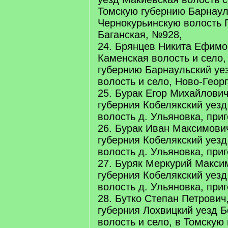
Томскую губернию Барнаул
Чернокурьинскую волость П
Баганская, №928,
24. Брянцев Никита Ефимо
Каменская волость и село,
губернию Барнаульский уе
волость и село, Ново-Геор
25. Бурак Егор Михайлович
губерния Кобелякский уез
волость д. Ульяновка, при
26. Бурак Иван Максимови
губерния Кобелякский уез
волость д. Ульяновка, при
27. Буряк Меркурий Макси
губерния Кобелякский уез
волость д. Ульяновка, при
28. Бутко Степан Петрович
губерния Лохвицкий уезд 
волость и село, в Томскую