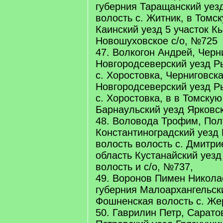
губерния Таращанский уез
волость с. Житник, в Томс
Каинский уезд 5 участок К
Новошуховское с/о, №725
47. Волкогон Андрей, Черн
Новгородсеверский уезд Р
с. Хоростовка, Черниговск
Новгородсеверский уезд Р
с. Хоростовка, в в Томску
Барнаульский уезд Ярковс
48. Воловода Трофим, Пол
Константиноградский уезд
волость волость с. Дмитри
область Кустанайский уез
волость и с/о, №737,
49. Воронов Пимен Никола
губерния Малоархангельск
Фошненская волость с. Же
50. Гаврилин Петр, Сарато