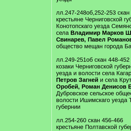
лл.247-248об,252-253 скан
крестьяне Черниговской гу
Конотопскаго уезда Семян
села
Владимир Марков Ша
Свинарев, Павел Романо
общество мещан города Б
лл.249-251об скан 448-452
козаки Черниговской губер
уезда и волости села Кага
Петров Загней
и села Кру
Оробей, Роман Денисов 
Дубровское сельское обще
волости Ишимскаго уезда 
губернии
лл.254-260 скан 456-466
крестьяне Полтавской губе