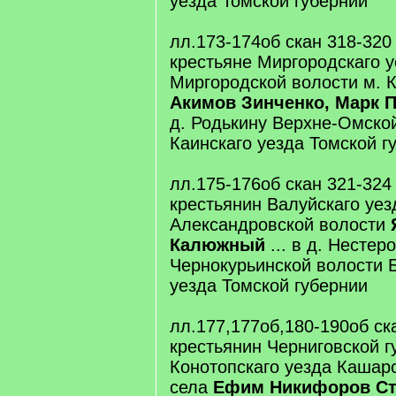
уезда Томской губернии
лл.173-174об скан 318-320
крестьяне Миргородскаго 
Миргородской волости м.
Акимов Зинченко, Марк 
д. Родькину Верхне-Омско
Каинскаго уезда Томской г
лл.175-176об скан 321-324
крестьянин Валуйскаго уез
Александровской волости
Калюжный
... в д. Нестер
Чернокурьинской волости 
уезда Томской губернии
лл.177,177об,180-190об ск
крестьянин Черниговской г
Конотопскаго уезда Кашарс
села
Ефим Никифоров Ст