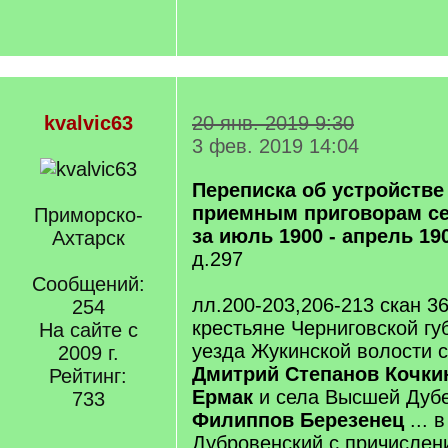
kvalvic63
20 янв. 2019 9:30
3 фев. 2019 14:04
Переписка об устройстве
приемным приговорам се
Приморско-
за июль 1900 - апрель 190
Ахтарск
д.297
Сообщений:
лл.200-203,206-213 скан 3
254
крестьяне Черниговской гу
На сайте с
уезда Жукинской волости 
2009 г.
Дмитрий Степанов Кочки
Рейтинг:
Ермак
и села Высшей Дуб
733
Филиппов Березенец
... 
Дубровенский с причислен