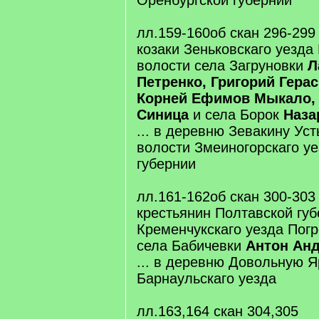
Оренбургской губернии
лл.159-160об скан 296-299
козаки Зеньковскаго уезда
волости села Загруновки
Л
Петренко, Григорий Гера
Корней Ефимов Мыкало, 
Синица
и села Борок
Наза
... в деревню Зевакину Ус
волости Змеиногорскаго у
губернии
лл.161-162об скан 300-303
крестьянин Полтавской гу
Кременчукскаго уезда Пог
села Бабичевки
Антон Анд
... в деревню Довольную Я
Барнаульскаго уезда
лл.163,164 скан 304,305