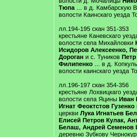
волости д. Мочалицы
Нико
Тюпа
... в д. Камбарскую 
волости Каинскаго уезда Т
лл.194-195 скан 351-353
крестьяне Каневскаго уезд
волости села Михайловки
Исидоров Алексеенко, Пе
Дороган
и с. Туников
Петр
Филипенко
... в д. Копку
волости каинскаго уезда Т
лл.196-197 скан 354-356
крестьяне Лохвицкаго уез
волости села Яцины
Иван 
Игнат Феоктстов Гузенко
церкви
Лука Игнатьев Бе
Елисей Петров Кулак, А
Белаш, Андрей Семенов
деревню Зубкову Чернокур