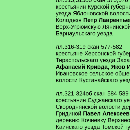
лл.315,315об скан 575,576
крестьянин Курской губерн
уезда Яблоновской волости
Колодезя
Петр Лаврентье
Верх-Угрюмскую Лянинской
Барнаульскаго уезда
лл.316-319 скан 577-582
крестьяне Херсонской губе
Тираспольскаго уезда Зах
Афанасий Кривда, Яков 
Ивановское сельское обще
волости Кустанайскаго уез
лл.321-324об скан 584-589
крестьянин Суджанскаго у
Скороднянской волости де
Гридиной
Павел Алексеев
деревню Кочневку Верхнео
Каинскаго уезда Томской г