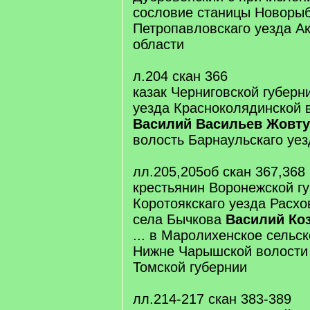
сословие станицы Новоры
Петропавловскаго уезда А
области
л.204 скан 366
казак Черниговской губерн
уезда Красноколядинской в
Василий Васильев Жовт
волость Барнаульскаго уез
лл.205,205об скан 367,368
крестьянин Воронежской г
Коротоякскаго уезда Расхо
села Бычкова
Василий Ко
... в Маролихенское сельс
Нижне Чарышской волости 
Томской губернии
лл.214-217 скан 383-389