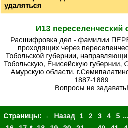
удаляться
И13 переселенческий
Расшифровка дел - фамилии ПЕРЕСЕЛЕНЦЕВ,
проходящих через переселенчес
Тобольской губернии, направляющи
Тобольскую, Енисейскую губернии, 
Амурскую области, г.Семипалатинск
1887-1889
Вопросы не задавать
Страницы:
← Назад
1
2
3
4
5
..
16
17
*
18
19
20
21
...
40
41
4