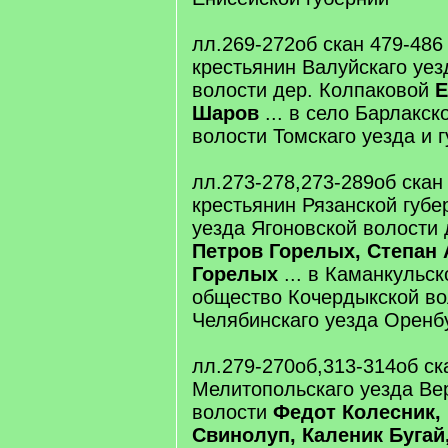
лл.269-272об скан 479-486
крестьянин Валуйскаго уез
волости дер. Колпаковой
Е
Шаров
... в село Барлакс
волости Томскаго уезда и 
лл.273-278,273-289об скан
крестьянин Рязанской губе
уезда Ягоновской волости
Петров Горелых, Степан
Горелых
... в Каманкульск
общество Кочердыкской во
Челябинскаго уезда Оренб
лл.279-270об,313-314об ск
Мелитопольскаго уезда Ве
волости
Федот Колесник,
Свинолуп, Каленик Буга