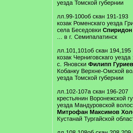
уезда Томской губернии
лл.99-100об скан 191-193
козак Роменскаго уезда Гр
села Беседовки
Спиридон
... в г. Семипалатинск
лл.101,101об скан 194,195
козак Черниговскаго уезда
с. Яновски
Филипп Гурие
Кобанку Верхне-Омской во
уезда Томской губернии
лл.102-107а скан 196-207
крестьянин Воронежской г
уезда Мандуровской волос
Митрофан Максимов Хо
Кустанай Тургайской област
лл.108,108об скан 208,209