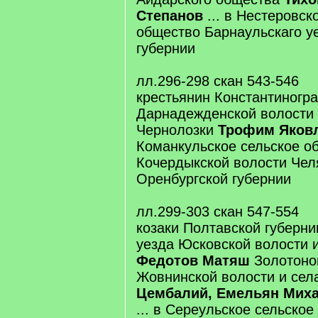
Степанов
... в Нестеровск
общество Барнаульскаго у
губернии
лл.296-298 скан 543-546
крестьянин Константиногра
Дарнадежденской волости
Чернолозки
Трофим Яковл
Команкульское сельское о
Кочердыкской волости Чел
Оренбургской губернии
лл.299-303 скан 547-554
козаки Полтавской губерни
уезда Юсковской волости 
Федотов Матяш
Золотоно
Жовнинской волости и се
Цембалий, Емельян Мих
... в Сереульское сельско