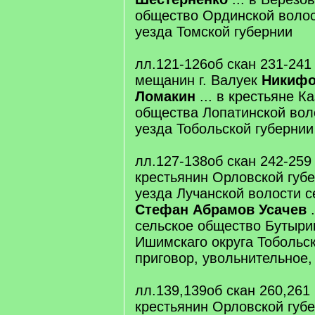
общество Ординской волос
уезда Томской губернии
лл.121-126об скан 231-241
мещанин г. Валуек
Никифо
Ломакин
... в крестьяне К
общества Лопатинской вол
уезда Тобольской губернии
лл.127-138об скан 242-259
крестьянин Орловской губ
уезда Лучанской волости 
Стефан Абрамов Усачев
.
сельское общество Бутыри
Ишимскаго округа Тобольск
приговор, увольнительное,
лл.139,139об скан 260,261
крестьянин Орловской губ