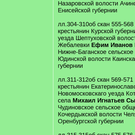
Назаровской волости Ачинс
Енисейской губернии
лл.304-310об скан 555-568
крестьянин Курской губерн
уезда Шептуховской волос
Жебалевки
Ефим Иванов 
Нижне-Баганское сельское
Юдинской волости Каинска
губернии
лл.311-312об скан 569-571
крестьянин Екатеринослав
Новомосковскаго уезда Кот
села
Михаил Игнатьев С
Чудиновское сельское общ
Кочердыкской волости Чел
Оренбургской губернии