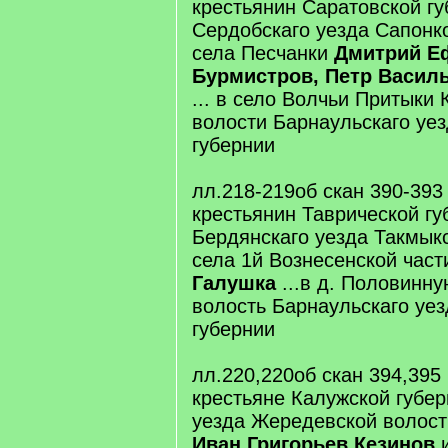
крестьянин Саратовской г
Сердобскаго уезда Сапонк
села Песчанки
Дмитрий Е
Бурмистров, Петр Васил
... в село Волчьи Притыки 
волости Барнаульскаго уе
губернии
лл.218-219об скан 390-393
крестьянин Таврической гу
Бердянскаго уезда Такмыкс
села 1й Вознесенской час
Галушка
...в д. Половинну
волость Барнаульскаго уез
губернии
лл.220,220об скан 394,395
крестьяне Калужской губе
уезда Жередевской волост
Иван Григорьев Кезинов
и