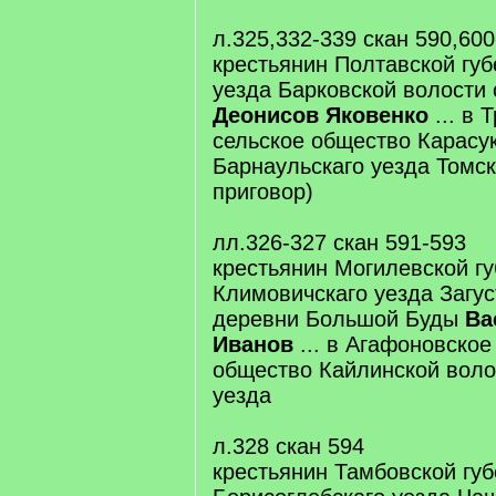
л.325,332-339 скан 590,600
крестьянин Полтавской губ
уезда Барковской волости
Деонисов Яковенко
... в 
сельское общество Карасу
Барнаульскаго уезда Томск
приговор)
лл.326-327 скан 591-593
крестьянин Могилевской г
Климовичскаго уезда Загус
деревни Большой Буды
Ва
Иванов
... в Агафоновское
общество Кайлинской воло
уезда
л.328 скан 594
крестьянин Тамбовской гу