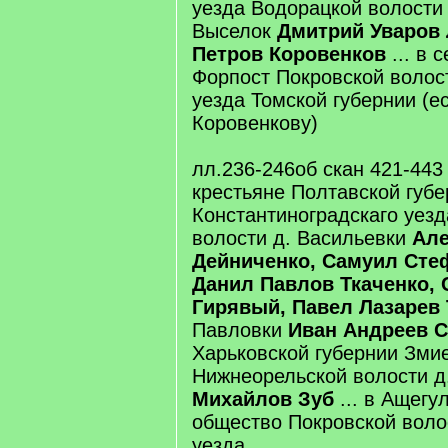
уезда Водорацкой волости
Выселок
Дмитрий Уваров 
Петров Коровенков
... в 
Форпост Покровской волос
уезда Томской губернии (е
Коровенкову)
лл.236-246об скан 421-443
крестьяне Полтавской губ
Константиноградскаго уезд
волости д. Васильевки
Але
Дейниченко, Самуил Сте
Данил Павлов Ткаченко,
Гирявый, Павел Лазарев 
Павловки
Иван Андреев 
Харьковской губернии Змие
Нижнеорельской волости д
Михайлов Зуб
... в Ащегу
общество Покровской воло
уезда