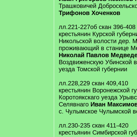
Трашковичей Добросельск
Трифонов Хоченков
лл.221-227об скан 396-408
крестьянин Курской губерн
Никольской волости дер. 
проживающий в станице М
Николай Павлов Медвед
Воздвиженскую Убинской в
уезда Томской губернии
лл.228,229 скан 409,410
крестьянин Воронежской г
Коротоякскаго уезда Урывс
Селявнаго
Иван Максимов
с. Чулымское Чулымской в
лл.230-235 скан 411-420
крестьянин Симбирской гу