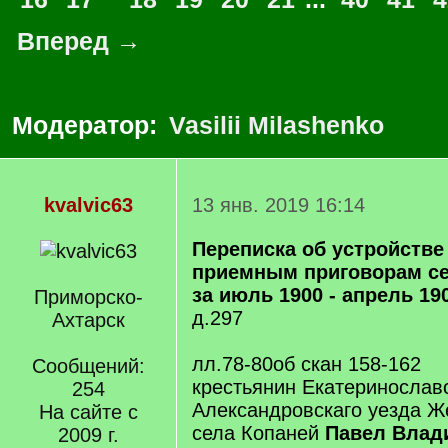
Вперед →
Модератор:
Vasilii Milashenko
kvalvic63
13 янв. 2019 16:14
Переписка об устройстве
приемным приговорам се
за июль 1900 - апрель 190
Приморско-
д.297
Ахтарск
лл.78-80об скан 158-162
Сообщений:
крестьянин Екатеринослав
254
Александровскаго уезда Ж
На сайте с
села Копаней
Павел Влад
2009 г.