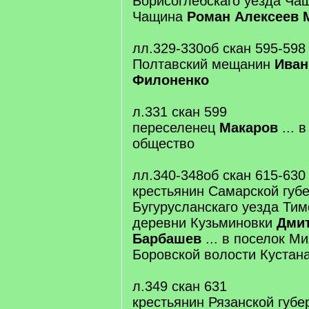
Борисоглебскаго уезда Чащ
Чащина
Роман Алексеев
лл.329-330об скан 595-598
Полтавский мещанин
Иван
Филоненко
л.331 скан 599
переселенец
Макаров
... 
общество
лл.340-348об скан 615-630
крестьянин Самарской губ
Бугурусланскаго уезда Ти
деревни Кузьминовки
Дмит
Барбашев
... в поселок М
Боровской волости Кустана
л.349 скан 631
крестьянин Рязанской губе