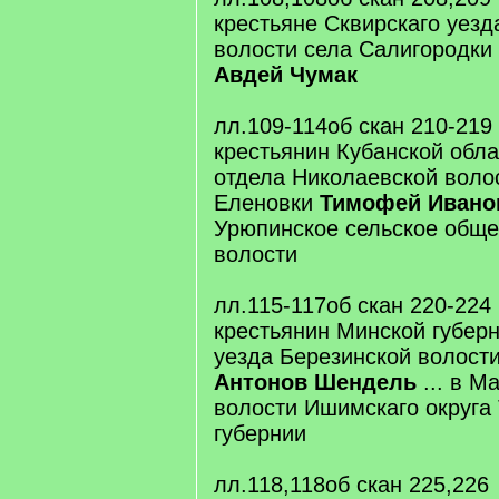
крестьяне Сквирскаго уезд
волости села Салигородки
Авдей Чумак
лл.109-114об скан 210-219
крестьянин Кубанской обл
отдела Николаевской воло
Еленовки
Тимофей Ивано
Урюпинское сельское обще
волости
лл.115-117об скан 220-224
крестьянин Минской губер
уезда Березинской волост
Антонов Шендель
... в 
волости Ишимскаго округа
губернии
лл.118,118об скан 225,226