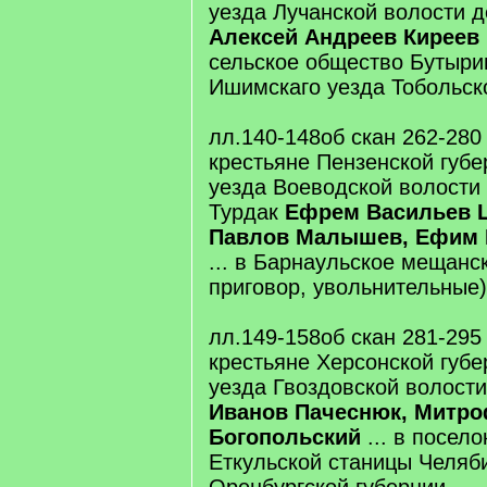
уезда Лучанской волости 
Алексей Андреев Киреев
сельское общество Бутыри
Ишимскаго уезда Тобольск
лл.140-148об скан 262-280
крестьяне Пензенской губе
уезда Воеводской волости
Турдак
Ефрем Васильев Ц
Павлов Малышев, Ефим 
... в Барнаульское мещанс
приговор, увольнительные)
лл.149-158об скан 281-295
крестьяне Херсонской губе
уезда Гвоздовской волост
Иванов Пачеснюк, Митр
Богопольский
... в посел
Еткульской станицы Челяб