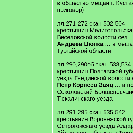
в общество мещан г. Куста
приговор)
лл.271-272 скан 502-504
крестьянин Мелитопольска
Веселовской волости сел.
Андреев Цюпка
... в меща
Тургайской области
лл.290,290об скан 533,534
крестьянин Полтавской губ
уезда Гнединской волости 
Петр Корнеев Заяц
... в п
Соколовский Болшепесчан
Тюкалинскаго уезда
лл.291-295 скан 535-542
крестьянин Воронежской г
Острогожскаго уезда Айда
Айдарского общества
Тихо