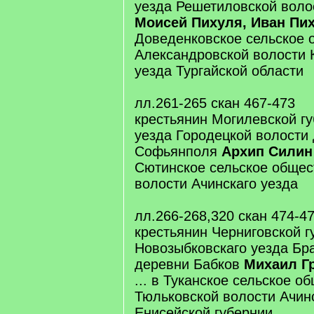
уезда Решетиловской воло
Моисей Пихуля, Иван Пи
Доведенковское сельское 
Александровской волости 
уезда Тургайской области
лл.261-265 скан 467-473
крестьянин Могилевской гу
уезда Городецкой волости
Софьянполя
Архип Силин
Сютинское сельское общес
волости Ачинскаго уезда
лл.266-268,320 скан 474-4
крестьянин Черниговской г
Новозыбковскаго уезда Бр
деревни Бабков
Михаил Г
... в Туканское сельское о
Тюльковской волости Ачин
Енисейской губернии