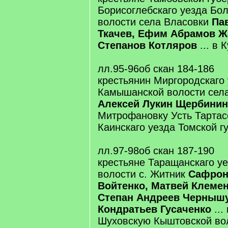
Борисоглебскаго уезда Бо
волости села Власовки
Па
Ткачев, Ефим Абрамов Ж
Степанов Котляров
... в 
лл.95-96об скан 184-186
крестьянин Миргородскаго
Камышанской волости села
Алексей Лукин Щербинин
Митрофановку Усть Тартас
Каинскаго уезда Томской г
лл.97-98об скан 187-190
крестьяне Таращанскаго уе
волости с. Житник
Сафрон
Войтенко, Матвей Клемен
Степан Андреев Чернышу
Кондратьев Гусаченко
...
Шуховскую Кыштовской вол