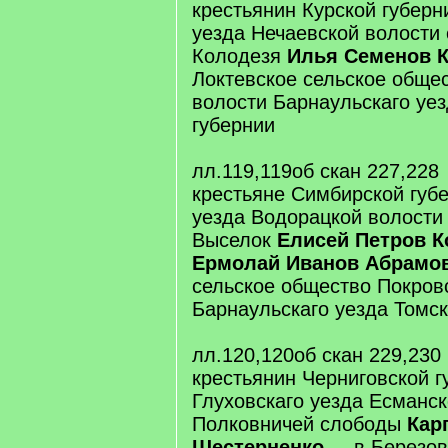
крестьянин Курской губерн
уезда Нечаевской волости 
Колодезя
Илья Семенов 
Локтевское сельское обще
волости Барнаульскаго уе
губернии
лл.119,119об скан 227,228
крестьяне Симбирской губ
уезда Водорацкой волости
Выселок
Елисей Петров К
Ермолай Иванов Абрамо
сельское общество Покров
Барнаульскаго уезда Томск
лл.120,120об скан 229,230
крестьянин Черниговской г
Глуховскаго уезда Есманск
Полковничей слободы
Кар
Шестерненко
... в Березо