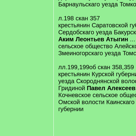
Барнаульскаго уезда Томко
л.198 скан 357
крестьянин Саратовской г
Сердобскаго уезда Бакурск
Аким Леонтьев Атыгин
..
сельское общество Алейск
Змеиногорскаго уезда Томс
лл.199,199об скан 358,359
крестьянин Курской губерн
уезда Скороднянской воло
Гридиной
Павел Алексеев
Кочневское сельское обще
Омской волости Каинскаго
губернии