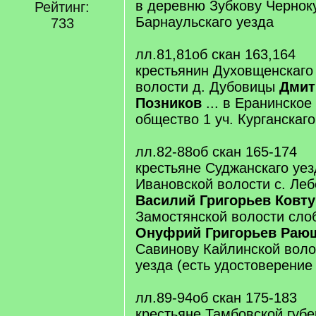
в деревню Зубкову Чернок
Рейтинг:
Барнаульскаго уезда
733
лл.81,81об скан 163,164
крестьянин Духовщенскаго
волости д. Дубовицы
Дмит
Позников
... в Еранинское
общество 1 уч. Курганскаго
лл.82-88об скан 165-174
крестьяне Суджанскаго уез
Ивановской волости с. Ле
Василий Григорьев Ковт
Замостянской волости сло
Онуфрий Григорьев Раю
Савинову Кайлинской воло
уезда (есть удостоверение
лл.89-94об скан 175-183
крестьяне Тамбовской губ