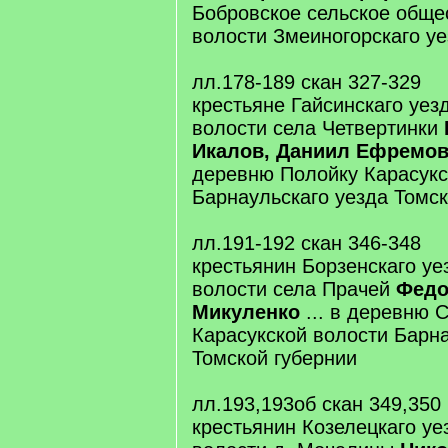
Бобровское сельское общ
волости Змеиногорскаго у
лл.178-189 скан 327-329
крестьяне Гайсинскаго уе
волости села Четвертинки
Икалов, Даниил Ефремов
деревню Полойку Карасукс
Барнаульскаго уезда Томск
лл.191-192 скан 346-348
крестьянин Борзенскаго уе
волости села Прачей
Федо
Микуленко
... в деревню 
Карасукской волости Барна
Томской губернии
лл.193,193об скан 349,350
крестьянин Козелецкаго у