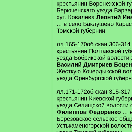
крестьянин Воронежской г
Берюченскаго уезда Варва
хут. Ковалева
Леонтий Ив
... в село Баклушево Кара
Томской губернии
лл.165-170об скан 306-314
крестьянин Полтавской гу
уезда Бобрикской волости 
Василий Дмитриев Боцен
Жесткую Кочердыкской вол
уезда Оренбургской губер
лл.171-172об скан 315-317
крестьянин Киевской губер
уезда Селищской волости 
Филиппов Федоренко
... 
Березовское сельское общ
Устькаменогорской волост