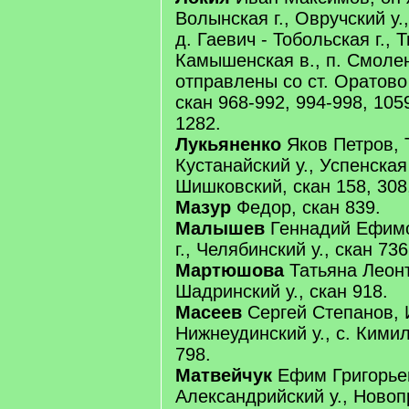
Волынская г., Овручский у.
д. Гаевич - Тобольская г., 
Камышенская в., п. Смоле
отправлены со ст. Оратово 
скан 968-992, 994-998, 1059
1282.
Лукьяненко
Яков Петров, Т
Кустанайский у., Успенская 
Шишковский, скан 158, 308,
Мазур
Федор, скан 839.
Малышев
Геннадий Ефимо
г., Челябинский у., скан 736
Мартюшова
Татьяна Леонт
Шадринский у., скан 918.
Масеев
Сергей Степанов, И
Нижнеудинский у., с. Кимил
798.
Матвейчук
Ефим Григорьев
Александрийский у., Новопр