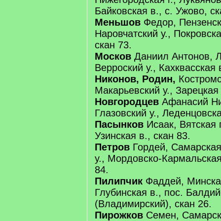
Байковская в., с. Ужово, ск
Меньшов
Федор, Пензенска
Наровчатский у., Покровска
скан 73.
Москов
Даниил Антонов, Л
Верроский у., Кахквасская в
Никонов, Родин,
Костромск
Макарьевский у., Зарецкая 
Новгородцев
Афанасий Ник
Глазовский у., Леденцовская
Пасынков
Исаак, Вятская 
Узинская в., скан 83.
Петров
Гордей, Самарская 
у., Мордовско-Кармальская 
84.
Пилипчик
Фаддей, Минская 
Глубинская в., пос. Балди
(Владимирский), скан 26.
Пирожков
Семен, Самарска