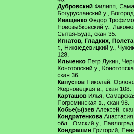
Дубровский
Филипп, Самар
Богурусланский у., Богородс
Иващенко
Федор Трофимов,
Новозыбковский у., Лакомо-
Сытая-Буда, скан 35.
Игнатов, Гладких, Полета
г., Нижнедевицкий у., Чужик
128.
Ильченко
Петр Лукин, Черн
Конотопский у., Конотопская
скан 36.
Капустов
Николай, Орловск
Жерновецкая в., скан 108.
Карташов
Илья, Самарская 
Погроминская в., скан 98.
Кобье(ы)зев
Алексей, скан
Кондратенкова
Анастасия
обл., Омский у., Павлоградс
Кондрашин
Григорий, Пенз