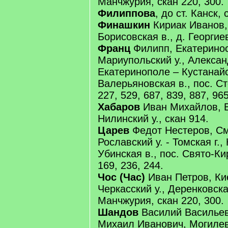
Манчжурия, скан 220, 300.
Филиппова
, до ст. Канск, 
Финашкин
Кириак Иванов, 
Борисовская в., д. Георгие
Франц
Филипп, Екатеринос
Мариупольский у., Александ
Екатеринополе – Кустанайс
Валерьяновская в., пос. Ст
227, 529, 687, 839, 887, 965
Хабаров
Иван Михайлов, Вя
Нилинский у., скан 914.
Царев
Федот Нестеров, См
Рославский у. - Томская г., 
Убинская в., пос. Свято-К
169, 236, 244.
Чос (Час)
Иван Петров, Кие
Черкасский у., Деренковска
Манчжурия, скан 220, 300.
Шандов
Василий Василье
Михаил Иванович, Могилевс