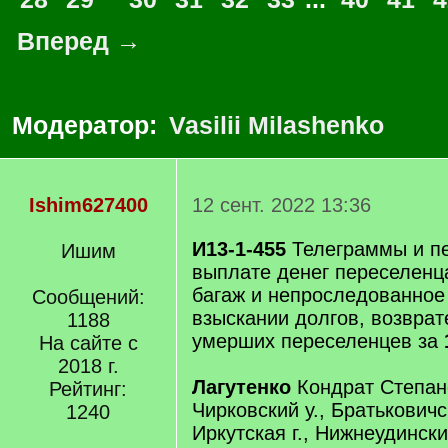
Вперед →
Модератор:
Vasilii Milashenko
Ishim627400
12 сент. 2022 13:36
И13-1-455
Телеграммы и пе
Ишим
выплате денег переселенц
багаж и непроследованное
Сообщений:
взыскании долгов, возврат
1188
умерших переселенцев за
На сайте с
2018 г.
Лагутенко
Кондрат Степано
Рейтинг:
Чирковский у., Братьковичск
1240
Иркутская г., Нижнеудински