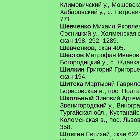
Климовичский у., Мошевска
Хабаровский у., с. Петрови
771.
Шевченко
Михаил Яковлев,
Сосницкий у., Холменская в
скан 198, 292, 1289.
Шевченков
, скан 495.
Шестов
Митрофан Иванов, 
Богородицкий у., с. Жданка
Шилкин
Григорий Григорье
скан 194.
Шитека
Мартырий Гаврилов
Борисовская в., пос. Полта
Школьный
Зиновий Артемь
Звенигородский у., Виногра
Тургайская обл., Кустанайск
Коломенская в., пос. Львов
358.
Шлягин
Евтихий, скан 622