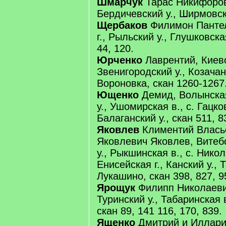
Шмарчук
Тарас Никифоров,
Бердичевский у., Ширмовска
Щербаков
Филимон Пантел
г., Рыльский у., Глушковска
44, 120.
Юрченко
Лаврентий, Киевс
Звенигородский у., Козачанс
Вороновка, скан 1260-1267
Ющенко
Демид, Волынская
у., Ушомирская в., с. Гацко
Балаганский у., скан 511, 8
Яковлев
Климентий Влась
Яковлевич Яковлев, Витебс
у., Рыкшинская в., с. Нико
Енисейская г., Канский у., 
Лукашино, скан 398, 827, 9
Ярощук
Филипп Николаевич
Туринский у., Табаринская 
скан 89, 141 116, 170, 839.
Ященко
Дмитрий и Иллари