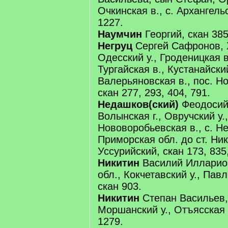
Очкинская в., с. Архангель
1227.
Наумчин
Георгий, скан 385
Негруц
Сергей Сафронов, Х
Одесский у., Гроденицкая в
Тургайская в., Кустанайский
Валерьяновская в., пос. Н
скан 277, 293, 404, 791.
Недашков(ский)
Феодосий
Волынская г., Овручский у.,
Нововоробьевская в., с. Н
Приморская обл. до ст. Ник
Уссурийский, скан 173, 835
Никитин
Василий Илларио
обл., Кокчетавский у., Павл
скан 903.
Никитин
Степан Васильев, 
Моршанский у., Отъясская в
1279.