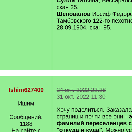
Сулла
Татьяна, Бессарабск
скан 25.
Шеповалов
Иосиф Федоро
Тамбовского 122-го пехотн
28.09.1904, скан 95.
Ishim627400
24 окт. 2022 22:28
31 окт. 2022 11:30
Ишим
Хочу поделиться. Заказала
страниц и почти все они -
э
Сообщений:
фамилий переселенцев 
1188
"откуда и куда".
Можно ус
На сайте с