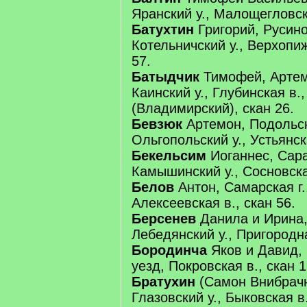
Яранский у., Малощегловска
Батухтин
Григорий, Русино
Котельничский у., Верхопиж
57.
Батыдчик
Тимофей, Артеми
Каинский у., Глубинская в.
(Владимирский), скан 26.
Бевзюк
Артемон, Подольск
Ольгопольский у., Устьянска
Бекельсим
Иоганнес, Сара
Камышинский у., Сосновская
Белов
Антон, Самарская г.,
Алексеевская в., скан 56.
Берсенев
Данила и Ирина, 
Лебедянский у., Пригородна
Бородинча
Яков и Давид, 
уезд, Покровская в., скан 1
Братухин
(Самон Внибрачны
Глазовский у., Быковская в