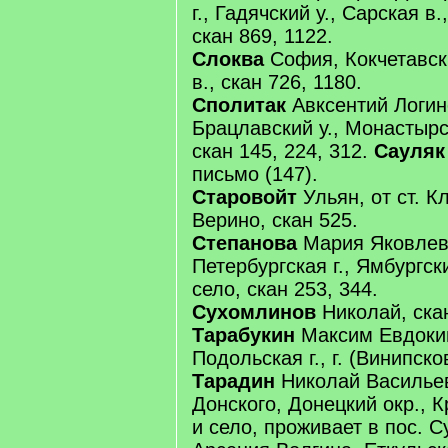
г., Гадячский у., Сарская в.
скан 869, 1122.
Слоква
София, Кокчетавск
в., скан 726, 1180.
Сполитак
Авксентий Логино
Брацлавский у., Монастырск
скан 145, 224, 312.
Сауляк
письмо (147).
Старовойт
Ульян, от ст. К
Верино, скан 525.
Степанова
Мария Яковлев
Петербургская г., Ямбургски
село, скан 253, 344.
Сухомлинов
Николай, ска
Тарабукин
Максим Евдоки
Подольская г., г. (Винипско
Тарадин
Николай Васильев
Донского, Донецкий окр., 
и село, проживает в пос. 