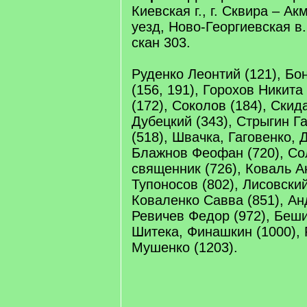
Киевская г., г. Сквира – Ак
уезд, Ново-Георгиевская в.
скан 303.
Руденко Леонтий (121), Бон
(156, 191), Горохов Никита
(172), Соколов (184), Скид
Дубецкий (343), Стрыгин Г
(518), Швачка, Гаговенко, 
Блажнов Феофан (720), Со
священник (726), Коваль А
Тупоносов (802), Лисовски
Коваленко Савва (851), Ан
Ревичев Федор (972), Беш
Шитека, Финашкин (1000), 
Мушенко (1203).