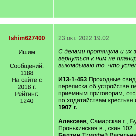
Ishim627400
23 окт. 2022 19:02
С делами протянула и их 
Ишим
вернуться к ним не плани
выкладываю то, что успе
Сообщений:
1188
И13-1-453
Проходные свиде
На сайте с
переписка об устройстве п
2018 г.
приемным приговорам, отс
Рейтинг:
по ходатайствам крестьян 
1240
1907 г.
Алексеев
, Самарская г., Б
Пронькинская в., скан 102.
Балтин
Тимофей Васильев,