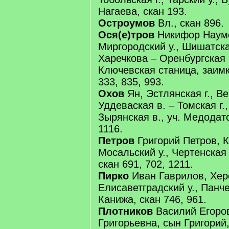
Нагаева, скан 193.
Остроумов
Вл., скан 896.
Ося(е)тров
Никифор Наумо
Миргородский у., Шишатская
Харечкова – Оренбургская г
Ключевская станица, заимк
333, 835, 993.
Охов
Ян, Эстлянская г., В
Уддеваская в. – Томская г.
Зырянская в., уч. Медодатс
1116.
Петров
Григорий Петров, К
Мосальский у., Чертенская 
скан 691, 702, 1211.
Пирко
Иван Гаврилов, Херс
Елисаветградский у., Панче
Канижа, скан 746, 961.
Плотников
Василий Егоров
Григорьевна, сын Григорий,