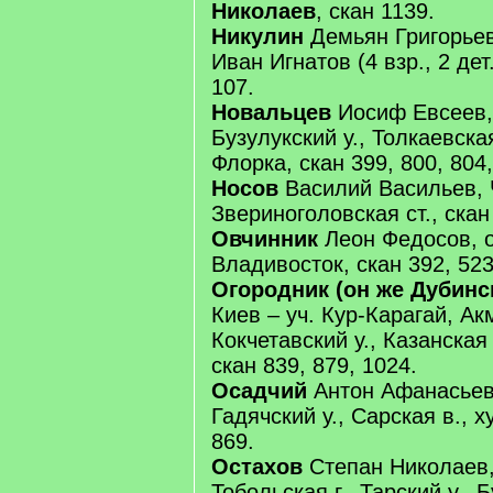
Николаев
, скан 1139.
Никулин
Демьян Григорьев (
Иван Игнатов (4 взр., 2 дет.
107.
Новальцев
Иосиф Евсеев, 
Бузулукский у., Толкаевска
Флорка, скан 399, 800, 804,
Носов
Василий Васильев, Ч
Звериноголовская ст., скан
Овчинник
Леон Федосов, от
Владивосток, скан 392, 523
Огородник (он же Дубинс
Киев – уч. Кур-Карагай, Ак
Кокчетавский у., Казанская 
скан 839, 879, 1024.
Осадчий
Антон Афанасьев,
Гадячский у., Сарская в., х
869.
Остахов
Степан Николаев, 
Тобольская г., Тарский у., Б