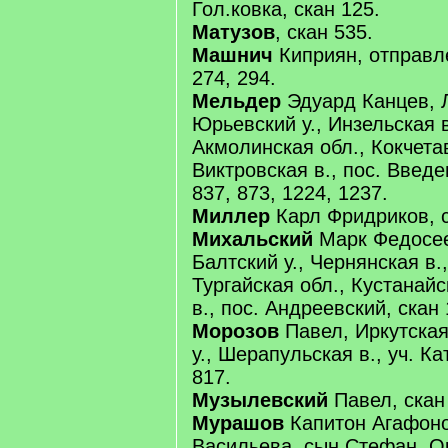
Гол.ковка, скан 125.
Матузов
, скан 535.
Машнич
Киприян, отправле
274, 294.
Мельдер
Эдуард Канцев, Л
Юрьевский у., Инзельская в
Акмолинская обл., Кокчетав
Виктровская в., пос. Введе
837, 873, 1224, 1237.
Миллер
Карл Фридриков, с
Михальский
Марк Федосеев
Балтский у., Чернянская в.,
Тургайская обл., Кустанайс
в., пос. Андреевский, скан 
Морозов
Павел, Иркутская
у., Шерапульская в., уч. К
817.
Музылевский
Павел, скан
Мурашов
Капитон Агафоно
Васильева, сын Стефан, Ор