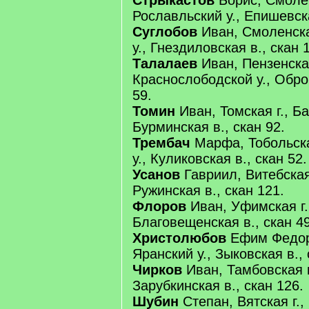
Стрыкастов
Борис, Смолен
Рославльский у., Епишевска
Суглобов
Иван, Смоленска
у., Гнездиловская в., скан 
Талалаев
Иван, Пензенская
Краснослободской у., Обро
59.
Томин
Иван, Томская г., Б
Бурминская в., скан 92.
Трембач
Марфа, Тобольска
у., Куликовская в., скан 52.
Усанов
Гавриил, Витебская 
Ружинская в., скан 121.
Флоров
Иван, Уфимская г.
Благовещенская в., скан 49
Христолюбов
Ефим Федоро
Яранский у., Зыковская в., 
Чирков
Иван, Тамбовская г.
Зарубкинская в., скан 126.
Шубин
Степан, Вятская г., 