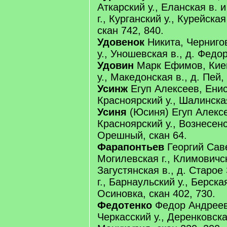
Аткарский у., Еланская в. 
г., Курганский у., Курейска
скан 742, 840.
Удовенок
Никита, Чернигов
у., Уношевская в., д. Федо
Удовин
Марк Ефимов, Киев
у., Македонская в., д. Пей,
Усинж
Егуп Алексеев, Енисе
Красноярский у., Шалинская
Усиня
(Юсиня) Егуп Алексе
Красноярский у., Вознесенск
Орешный, скан 64.
Фарапонтьев
Георгий Сав
Могилевская г., Климовичск
Загустянская в., д. Старое
г., Барнаульский у., Берская
Осиновка, скан 402, 730.
Федотенко
Федор Андреев,
Черкасский у., Деренковска