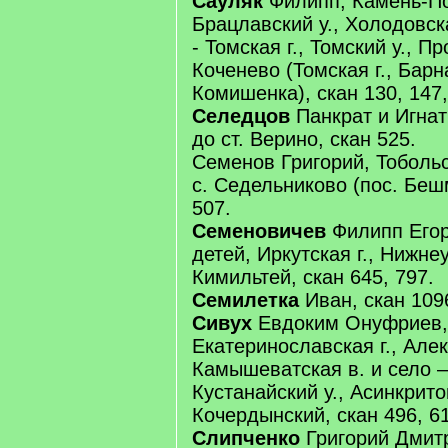
Сауляк
Филипп, Камень-По
Брацлавский у., Холодовск
- Томская г., Томский у., Пр
Коченево (Томская г., Барна
Комишенка), скан 130, 147,
Селедцов
Панкрат и Игнат
до ст. Верино, скан 525.
Семенов Григорий, Тобольск
с. Седельниково (пос. Беш
507.
Семеновичев
Филипп Егор
детей, Иркутская г., Нижнеу
Кимильтей, скан 645, 797.
Семилетка
Иван, скан 109
Сивух
Евдоким Онуфриев,
Екатеринославская г., Алек
Камышеватская в. и село –
Кустанайский у., Асинкритов
Кочердынский, скан 496, 61
Слипченко
Григорий Дмит