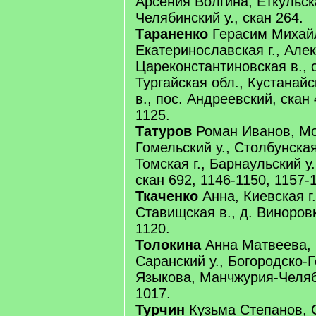
Арсения Волгина, Еткульск
Челябинский у., скан 264.
Тараненко
Герасим Михай
Екатеринославская г., Алек
Цареконстантиновская в., с
Тургайская обл., Кустанайс
в., пос. Андреевский, скан 
1125.
Татуров
Роман Иванов, Мог
Гомельский у., Столбунская
Томская г., Барнаульский у
скан 692, 1146-1150, 1157-
Ткаченко
Анна, Киевская г.
Ставищская в., д. Виноровк
1120.
Толокина
Анна Матвеева, П
Саранский у., Богородско-Г
Языкова, Манчжурия-Челяби
1017.
Турчин
Кузьма Степанов, С