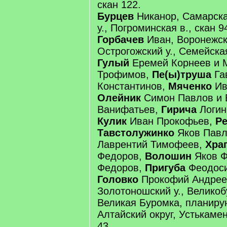
скан 122.
Бурцев
Никанор, Самарская
у., Погроминская в., скан 9
Горбачев
Иван, Воронежска
Острогожский у., Семейская
Гулый
Еремей Корнеев и 
Трофимов,
Пе(ы)труша
Га
Константинов,
Мяченко
Ив
Олейник
Симон Павлов и 
Ванифатьев,
Гирича
Логин
Кулик
Иван Прокофьев,
Р
Тавстолужинко
Яков Пав
Лаврентий Тимофеев,
Хра
Федоров,
Волошин
Яков Ф
Федоров,
Пригуба
Феодоси
Головко
Прокофий Андреев
Золотоношский у., Великобу
Великая Буромка, планиру
Алтайский округ, Устькамен
43.