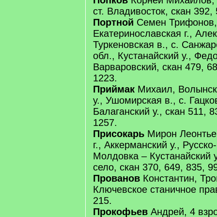
Попков
Корней Михайлов, 
ст. Владивосток, скан 392, 
Портной
Семен Трифонов,
Екатеринославская г., Алек
Туркеновская в., с. Санжар
обл., Кустанайский у., Федо
Варваровский, скан 479, 68
1223.
Приймак
Михаил, Волынска
у., Ушомирская в., с. Гацко
Балаганский у., скан 511, 8
1257.
Присокарь
Мирон Леонтье
г., Аккерманский у., Русско
Молдовка – Кустанайский у.
село, скан 370, 649, 835, 9
Прованов
Константин, Трои
Ключевское станичное прав
215.
Прокофьев
Андрей, 4 взро