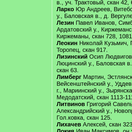
в., уч. Трактовый, скан 42, 
Ларко
Юр Андреев, Витебск
у., Баловская в., д. Вергул
Лезин
Павел Иванов, Симби
Ардатовский у., Киржеманск
Киржеманы, скан 728, 1081
Леокин
Николай Кузьмич, Пс
Торопец, скан 917.
Лизинский
Осип Людвигов,
Люцинский у., Баловская в.
скан 63.
Лимберг
Мартин, Эстлянска
Вейсенштейнский у., Уддев
г., Мариинский у., Зырянская
Медодатский, скан 1113-11
Литвинов
Григорий Савелье
Александрийский у., Новопр
Гол.ковка, скан 125.
Лихачев
Алексей, скан 323
Локия
Иван Максимов, он 