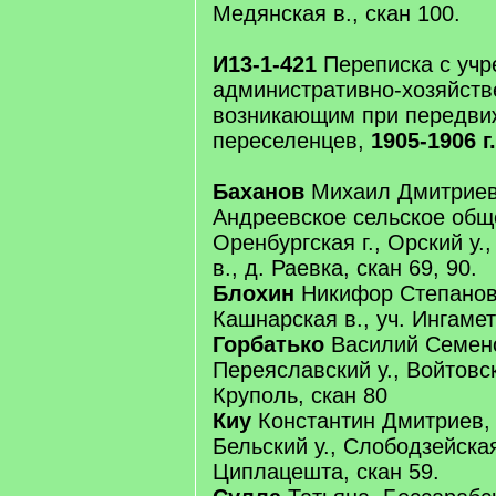
Медянская в., скан 100.
И13-1-421
Переписка с учр
административно-хозяйств
возникающим при передви
переселенцев,
1905-1906 г.
Баханов
Михаил Дмитриев,
Андреевское сельское обще
Оренбургская г., Орский у.,
в., д. Раевка, скан 69, 90.
Блохин
Никифор Степанов,
Кашнарская в., уч. Ингамет
Горбатько
Василий Семенов
Переяславский у., Войтовс
Круполь, скан 80
Киу
Константин Дмитриев, 
Бельский у., Слободзейская
Циплацешта, скан 59.