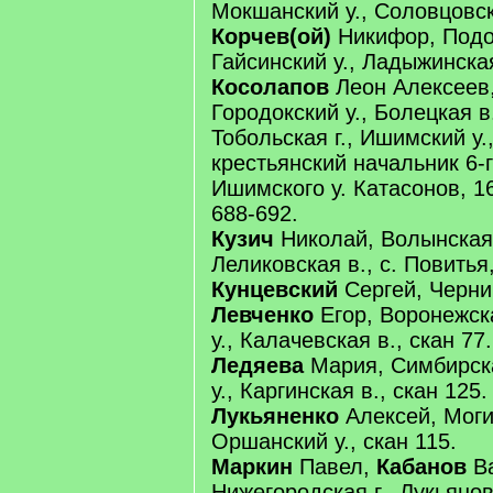
Мокшанский у., Соловцовска
Корчев(ой)
Никифор, Подол
Гайсинский у., Ладыжинская
Косолапов
Леон Алексеев, 
Городокский у., Болецкая в
Тобольская г., Ишимский у.
крестьянский начальник 6-г
Ишимского у. Катасонов, 1
688-692.
Кузич
Николай, Волынская г
Леликовская в., с. Повитья,
Кунцевский
Сергей, Черниг
Левченко
Егор, Воронежска
у., Калачевская в., скан 77.
Ледяева
Мария, Симбирска
у., Каргинская в., скан 125.
Лукьяненко
Алексей, Могил
Оршанский у., скан 115.
Маркин
Павел,
Кабанов
Ва
Нижегородская г., Лукьянов