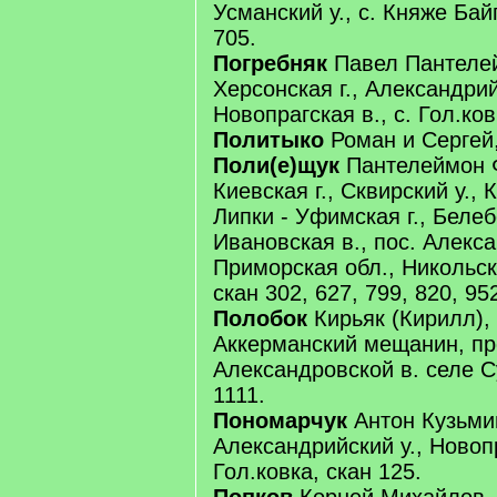
Усманский у., с. Княже Бай
705.
Погребняк
Павел Пантеле
Херсонская г., Александрий
Новопрагская в., с. Гол.ков
Политыко
Роман и Сергей,
Поли(е)щук
Пантелеймон 
Киевская г., Сквирский у., 
Липки - Уфимская г., Белеб
Ивановская в., пос. Алекс
Приморская обл., Никольск
скан 302, 627, 799, 820, 95
Полобок
Кирьяк (Кирилл), 
Аккерманский мещанин, п
Александровской в. селе 
1111.
Пономарчук
Антон Кузьмин
Александрийский у., Новопр
Гол.ковка, скан 125.