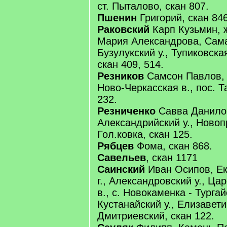
ст. Пыталово, скан 807.
Пшенин
Григорий, скан 846
Раковский
Карп Кузьмин, 
Мария Александрова, Самар
Бузулукский у., Тупиковская
скан 409, 514.
Резников
Самсон Павлов, 
Ново-Черкасская в., пос. 
232.
Резниченко
Савва Данилов
Александрийский у., Новопр
Гол.ковка, скан 125.
Рябцев
Фома, скан 868.
Савельев
, скан 1171
Саинский
Иван Осипов, Ек
г., Александровский у., Ца
в., с. Новокаменка - Тургай
Кустанайский у., Елизавети
Дмитриевский, скан 122.