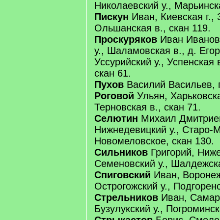
Николаевский у., Марьинска
Пискун
Иван, Киевская г., 
Ольшанская в., скан 119.
Проскуряков
Иван Иванов
у., Шаламовская в., д. Его
Уссурийский у., Успенская 
скан 61.
Пухов
Василий Васильев, г.
Роговой
Ульян, Харьковская
Терновская в., скан 71.
Селютин
Михаил Дмитриев,
Нижнедевицкий у., Старо-М
Новомеловское, скан 130.
Сильников
Григорий, Ниже
Семеновский у., Шалдежска
Спиговский
Иван, Воронежс
Острогожский у., Подгоренс
Стрельников
Иван, Самарс
Бузулукский у., Погроминска