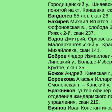
Городищенский у., Шнаевска
понятой на ст. Канаевка, с
Бандалев
85 лет, скан 26.
Бахирев
Михаил Игнатов, 
Фофоновская в., слобода За
Ряжск 2-й, скан 237.
Бздов
Дмитрий, Орловская 
Малоархангельский у., Крас
Михайловка, скан 141.
Бобров
Федор Измаилович,
Липецкий у., Больше-Изберд
Крутое, скан 35.
Божок
Андрей, Киевская г.,
Боровкова
Агафья Иллари
Смоленская г. – Канский у.,
Бражников
, унтер-офицер
отделения жандармского п
управления, скан 219.
Буянов
Иван Константинов