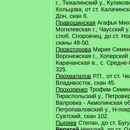
г., Тюкалинский у., Куликовс
Кольцова, от ст. Калачинск
Дон, скан 6.
Правошинская
Агафья Мих
Могилевская г., Чаусский у.
слоб. Споровчец, до ст. Н
сканы 49-50.
Провоторова
Мария Семен
Воронежская г., Хоперский 
Карачанская в., с. Средне-
325.
Прохватилов
Р.П., от ст. Ч
Владивосток, скан 45.
Прохоренко
Трофим Семенов
Тираспольский у., Петровер
Валровка - Акмолинская об
Петропавловский у., Н-покро
Суатский, скан 102.
Пыряев
Степан, до ст. Бугу
Репетей
Николай, до ст. О