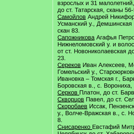
взрослых и 31 малолетний,
до ст. Татарская, сканы 56-
Самойлов
Андрей Никифоро
Усманский у., Демшинская в
скан 83.
Сапожникова
Агафья Петров
Нижнеломовский у. и волос
от ст. Новониколаевская до
23.
Сереков
Иван Алексеев, Мо
Гомельский у., Староюрковс
Ивановка – Томская г., Бар
Боровская в., с. Ворониха, 
Серков
Платон, до ст. Барв
Скворцов
Павел, до ст. Сел
Скоробаев
Иссак, Пензенск
у., Волче-Вражская в., с. 
8.
Снисаренко
Евстафий Митр
Челябинск до ст. Хабаровск