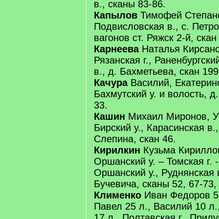
в., сканы 83-86.
Капылов
Тимофей Степанов
Подвисловская в., с. Петр
вагонов ст. Ряжск 2-й, скан
Карнеева
Наталья Кирсано
Рязанская г., Раненбургски
в., д. Бахметьева, скан 199
Качура
Василий, Екатерино
Бахмутский у. и волость, д
33.
Кашин
Михаил Миронов, Уф
Бирский у., Карасинская в.
Слепина, скан 46.
Кирилкин
Кузьма Кириллов
Оршанский у. – Томская г. -
Оршанский у., Руднянская в
Бучевича, сканы 52, 67-73,
Клименко
Иван Федоров 55
Павел 25 л., Василий 10 л.
17 л., Полтавская г., Прилу