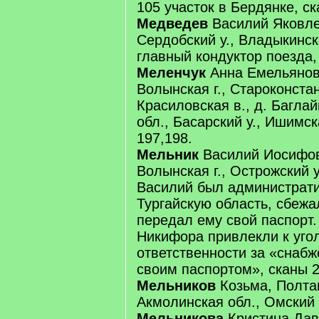
105 участок в Бердянке, ск
Медведев
Василий Яковлев
Сердобский у., Владыкинска
главный кондуктор поезда,
Меленчук
Анна Емельяновн
Волынская г., Староконстан
Красиловская в., д. Багла
обл., Басарский у., Ишимск
197,198.
Мельник
Василий Иосифов
Волынская г., Острожский у
Василий был администрати
Тургайскую область, сбежа
передал ему свой паспорт.
Никифора привлекли к уго
ответственности за «снабж
своим паспортом», сканы 2
Мельников
Козьма, Полтав
Акмолинская обл., Омский у
Мельникова
Кристина Да