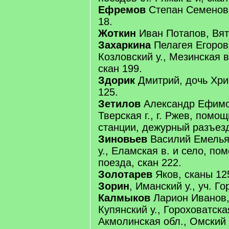
Ефремов
Степан Семенов, 
18.
Жоткин
Иван Потапов, Вятс
Захаркина
Пелагея Егорова
Козловский у., Мезинская в
скан 199.
Здорик
Дмитрий, дочь Хрис
125.
Зетилов
Александр Ефимо
Тверская г., г. Ржев, помо
станции, дежурный разъезд
Зиновьев
Василий Емелья
у., Еламская в. и село, п
поезда, скан 222.
Золотарев
Яков, сканы 125
Зорин
, Иманский у., уч. Го
Калмыков
Ларион Иванов, 
Купянский у., Гороховатска
Акмолинская обл., Омский 