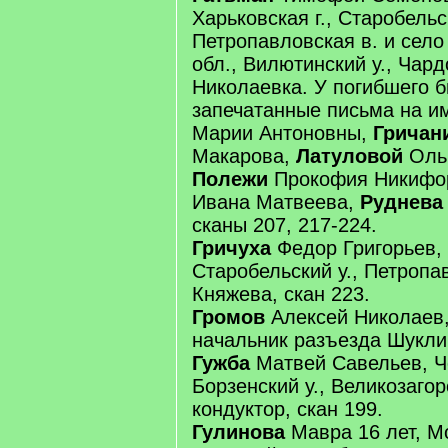
Харьковская г., Старобельск
Петропавловская в. и село
обл., Вилютинский у., Чард
Николаевка. У погибшего 
запечатанные письма на 
Марии Антоновны,
Гричан
Макарова,
Латуловой
Ольг
Полежи
Прокофия Никифо
Ивана Матвеева,
Руднева
сканы 207, 217-224.
Гричуха
Федор Григорьев, 
Старобельский у., Петропав
Княжева, скан 223.
Громов
Алексей Николаев, 
начальник разъезда Шуклин
Гужба
Матвей Савельев, Че
Борзенский у., Великозагор
кондуктор, скан 199.
Гулинова
Мавра 16 лет, Мо