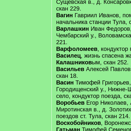
Сущевская в., д. Консаровк
скан 229.
Вагин
Гавриил Иванов, по
начальника станции Тула, с
Варлашкин
Иван Федоров, 
Чембарский у., Воловамская
221.
Варфоломеев
, кондуктор 
Василец
, жизнь спасена 
Калашников
ым, скан 252.
Васильев
Алексей Павлович
скан 18.
Васин
Тимофей Григорьев, 
Городищенский у., Нижне-
село, кондуктор поезда, ск
Воробьев
Егор Николаев, 
Миротинская в., д. Золоти
поездов ст. Тула, скан 214.
Воскобойников
, Воронежск
Гатьман
Тимофей Семенов 