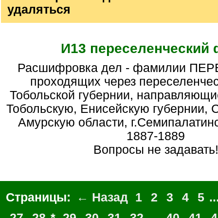
удаляться
И13 переселенческий
Расшифровка дел - фамилии ПЕРЕСЕЛЕНЦЕВ,
проходящих через переселенчес
Тобольской губернии, направляющи
Тобольскую, Енисейскую губернии, 
Амурскую области, г.Семипалатинск
1887-1889
Вопросы не задавать
Страницы:
← Назад
1
2
3
4
5
..
27
28
*
29
30
31
32
...
40
41
4