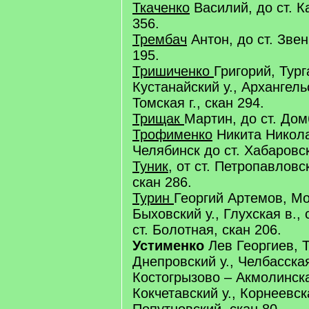
Ткаченко
Василий, до ст. К
356.
Трембач
Антон, до ст. Звен
195.
Тришиченко
Григорий, Тург
Кустанайский у., Архангель
Томская г., скан 294.
Трищак
Мартин, до ст. Дом
Трофименко
Никита Николае
Челябинск до ст. Хабаровск
Туник
, от ст. Петропавловс
скан 286.
Турин
Георгий Артемов, Мо
Быховский у., Глухская в., 
ст. Болотная, скан 206.
Устименко
Лев Георгиев, Т
Днепровский у., Челбасская
Костогрызово – Акмолинска
Кокчетавский у., Корнеевска