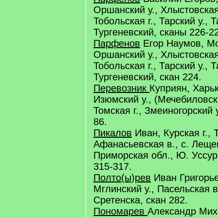
Оршанский у., Хлыстовская 
Тобольская г., Тарский у., Т
Тургеневский, сканы 226-2
Парфенов
Егор Наумов, Мо
Оршанский у., Хлыстовская
Тобольская г., Тарский у., Т
Тургеневский, скан 224.
Перевозник
Куприян, Харьк
Изюмский у., (Мечебиловск
Томская г., Змеиногорский у
86.
Пикалов
Иван, Курская г., 
Афанасьевская в., с. Леще
Приморская обл., Ю. Уссур
315-317.
Полто(ы)рев
Иван Григорьев
Мглинский у., Пасельская в
Сретенска, скан 282.
Пономарев
Александр Мих