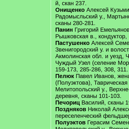
й, скан 237.
Онищенко
Алексей Кузьмин
Радомысльский у., Мартыно
сканы 280-281.
Панин
Григорий Емельянов,
Рышковская в., кондуктор, 
Пастушенко
Алексей Семен
Звенигородский у. и волост
Акмолинская обл. и уезд, Ч
Чуждый Узел (селение Мор
159-173, 285-286, 308, 311.
Пелюк
Павел Иванов, жен
(Полуэктова), Таврическая г
Мелитопольский у., Верхне
деревня, сканы 101-103.
Печориц
Василий, сканы 1
Поздняков
Николай Алекс
переселенческий фельдшер
Полуэктов
Герасим Семено