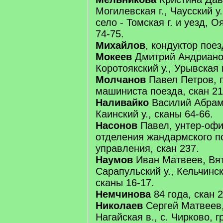
Могилевская г., Чаусский у.
село - Томская г. и уезд, 
74-75.
Михайлов
, кондуктор поез
Мокеев
Дмитрий Андрианов
Коротоякский у., Урывская в
Молчанов
Павел Петров, г
машиниста поезда, скан 21
Наливайко
Василий Абрам
Каинский у., сканы 64-66.
Насонов
Павел, унтер-оф
отделения жандармского п
управления, скан 237.
Наумов
Иван Матвеев, Вятс
Сарапульский у., Кельчинск
сканы 16-17.
Немчинова
84 года, скан 2
Николаев
Сергей Матвеев,
Нагайская в., с. Чирково, г