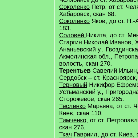
Соколенко
Петр, от ст. Чел
Хабаровск, скан 68.
Соколенко
Яков, до ст. Н.-
183.
Соловей
Никита, до ст. Ме
Старгин
Николай Иванов, Хе
Ананьевский у., Гвоздинска
Акмолинская обл., Петропа
волость, скан 270.
Терентьев
Савелий Ильин, 
Сердобск – ст. Красноярск,
Терновый
Никифор Ефремов
Устьманский у., Пригородная
Сторожевое, скан 265.
Тесленко
Марьяна, от ст. Ч
Киев, скан 110.
Тимченко,
от ст. Петропавл
скан 276.
Ткач
Гавриил, до ст. Киев, 