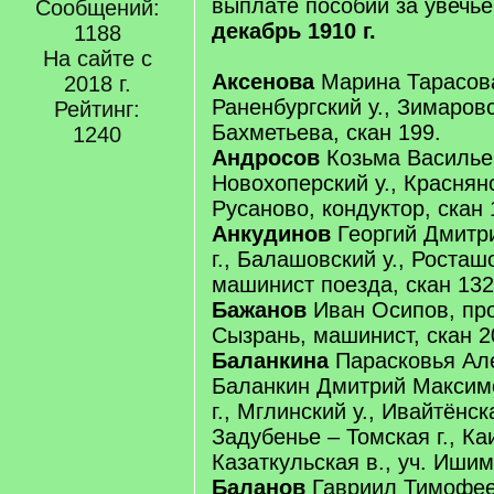
выплате пособий за увечь
Сообщений:
декабрь 1910 г.
1188
На сайте с
Аксенова
Марина Тарасова,
2018 г.
Раненбургский у., Зимаровс
Рейтинг:
Бахметьева, скан 199.
1240
Андросов
Козьма Васильев
Новохоперский у., Краснянс
Русаново, кондуктор, скан 
Анкудинов
Георгий Дмитр
г., Балашовский у., Росташ
машинист поезда, скан 132
Бажанов
Иван Осипов, про
Сызрань, машинист, скан 2
Баланкина
Парасковья Ал
Баланкин Дмитрий Максимо
г., Мглинский у., Ивайтёнск
Задубенье – Томская г., Каи
Казаткульская в., уч. Ишим
Баланов
Гавриил Тимофеев