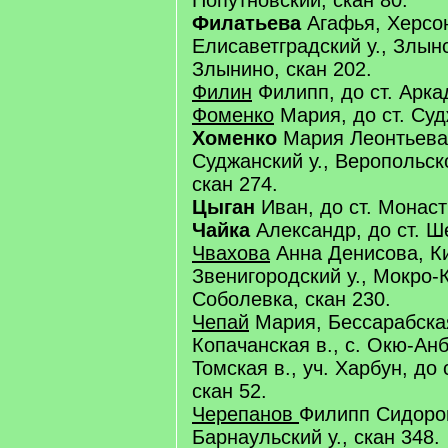
Попутновский, скан 80.
Филатьева
Агафья, Херсон
Елисаветградский у., Злынс
Злынино, скан 202.
Филин
Филипп, до ст. Аркад
Фоменко
Мария, до ст. Суд
Хоменко
Мария Леонтьева, 
Суджанский у., Веропольск
скан 274.
Цыган
Иван, до ст. Монас
Чайка
Александр, до ст. Ш
Чвахова
Анна Денисова, Ки
Звенигородский у., Мокро-К
Соболевка, скан 230.
Чепай
Мария, Бессарабская 
Копачанская в., с. Окю-Анб
Томская в., уч. Харбун, до
скан 52.
Черепанов
Филипп Сидоров
Барнаульский у., скан 348.