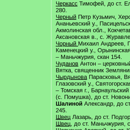
Черкасс
Тимофей, до ст. Е
280.
Черный
Петр Кузьмич, Херс
Ананьевский у., Пасицельск
Акмолинская обл., Кокчетав
Аксановская в., с. Журавле
Чорный
Михаил Андреев, 
Каменецкий у., Орынинская
– Маньчжурия, скан 154.
Чуданов
Антон – церковный
Вятка, священник Земляниц
Чырдынова
Парасковья, Вят
Глазовский у., Святогорская
– Томская г., Барнаульский 
(с. Помушка), до ст. Новон
Шалиной
Александр, до ст
245.
Швец
Лазарь, до ст. Подгор
Швец
, до ст. Маньчжурия, 