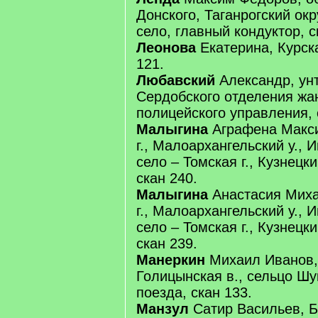
Донского, Таганрогский окр
село, главный кондуктор, с
Леонова
Екатерина, Курска
121.
Любавский
Александр, ун
Сердобского отделения жа
полицейского управления, 
Малыгина
Аграфена Макси
г., Малоархангельский у., 
село – Томская г., Кузнецки
скан 240.
Малыгина
Анастасия Миха
г., Малоархангельский у., 
село – Томская г., Кузнецки
скан 239.
Манеркин
Михаил Иванов, 
Голицынская в., сельцо Шу
поезда, скан 133.
Манзул
Сатир Васильев, Б