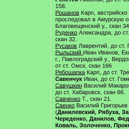
158.
Рошанов
Карп, австрийско
проследовал в Амурскую о
Благовещенский у., скан 34
Руденко
Александра, до ст
скан 32.
Русаков
Лаврентий, до ст. 
Рыльский
Иван Иванов, Ек
г., Павлоградский у., Вердо
от ст. Омск, скан 166
Рябошапка
Карп, до ст. Тре
Савенчук
Иван, до ст. Гом
Савушкин
Василий Макаров
до ст. Хабаровск, скан 66.
Савченко
Т., скан 21.
Саенко
Василий Григорьев
(
Данилевский, Рябуха, За
Череденко, Данилов, Фе
Коваль, Золоченко, Прок