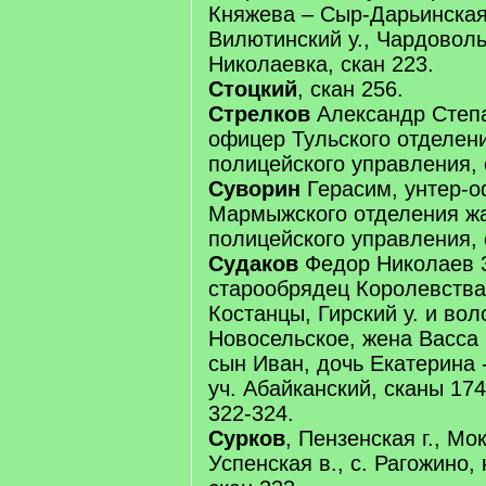
Княжева – Сыр-Дарьинская
Вилютинский у., Чардовольс
Николаевка, скан 223.
Стоцкий
, скан 256.
Стрелков
Александр Степа
офицер Тульского отделен
полицейского управления, 
Суворин
Герасим, унтер-
Мармыжского отделения ж
полицейского управления, 
Судаков
Федор Николаев 3
старообрядец Королевства 
Костанцы, Гирский у. и воло
Новосельское, жена Васса 
сын Иван, дочь Екатерина 
уч. Абайканский, сканы 174
322-324.
Сурков
, Пензенская г., Мо
Успенская в., с. Рагожино,