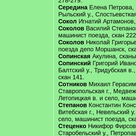
278-279.
Середина
Елена Петрова, К
Рыльский у., Слостьевсткая
Сокол
Игнатий Артамонов, 
Соколов
Василий Степанов,
машинист поезда, скан 222
Соколов
Николай Григорь
поезда депо Моршанск, ска
Сопинская
Акулина, сканы
Сопинский
Григорий Ивано
Балтский у., Тридубская в.,
скан 141.
Сотников
Михаил Герасим
Ставропольская г., Медвеж
Летопицкая в. и село, маши
Степанов
Константин Конс
Витебская г., Невельский у
село, машинист поезда, ск
Стеценко
Никифор Фирсов, 
Старобельский у., Петропав