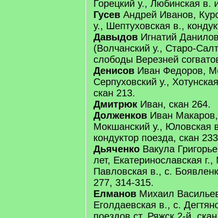
Горецкий у., Любинская в. и
Гусев
Андрей Иванов, Курск
у., Шептуховская в., кондук
Давыдов
Игнатий Данилов,
(Волчанский у., Старо-Салт
слободы Верезней согватов
Денисов
Иван Федоров, Мо
Серпуховский у., Хотунская
скан 213.
Дмитрюк
Иван, скан 264.
Долженков
Иван Макаров, 
Мокшанский у., Юловская в
кондуктор поезда, скан 233
Дьяченко
Вакула Григорье
лет, Екатеринославская г.,
Павловская в., с. Боявленк
277, 314-315.
Елманов
Михаил Васильев,
Еголдаевская в., с. Дегтян
поездов ст. Ряжск 2-й, скан