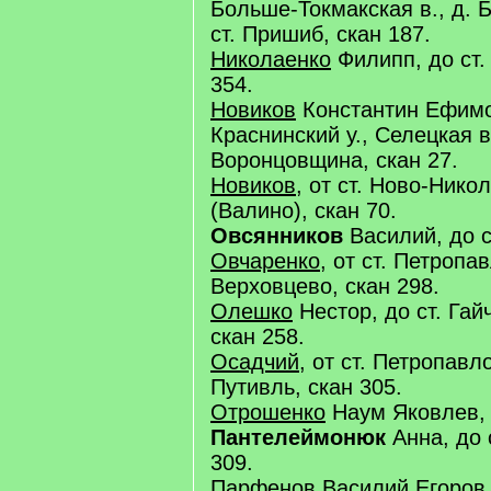
Больше-Токмакская в., д. 
ст. Пришиб, скан 187.
Николаенко
Филипп, до ст.
354.
Новиков
Константин Ефимов
Краснинский у., Селецкая в.
Воронцовщина, скан 27.
Новиков
, от ст. Ново-Никол
(Валино), скан 70.
Овсянников
Василий, до с
Овчаренко
, от ст. Петропав
Верховцево, скан 298.
Олешко
Нестор, до ст. Гай
скан 258.
Осадчий
, от ст. Петропавл
Путивль, скан 305.
Отрошенко
Наум Яковлев, 
Пантелеймонюк
Анна, до с
309.
Парфенов
Василий Егоров,