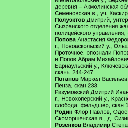
Мелитопольский у., Верхне
деревня – Акмолинская обл
Семеновская в., уч. Каскир
Полуэктов
Дмитрий, унте
Сызранского отделения жа
полицейского управления, 
Попова
Анастасия Федоров
г., Новоаскольский у., Ольш
Проточное, опознали Попо
и Попов Абрам Михайлович 
Барнаульский у., Ключевская
сканы 244-247.
Потапов
Маркел Васильев,
Пенза, скан 233.
Разумовский Дмитрий Иван
г., Новохоперский у., Красн
слобода, фельдшер, скан 1
Родин
Флор Павлов, Одоев
Скоморшенская в., д. Сизи
Розенков
Владимир Степано