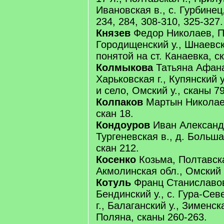
Ивановская в., с. Гурбинец
234, 284, 308-310, 325-327.
Князев
Федор Николаев, Пе
Городищенский у., Шнаевска
понятой на ст. Канаевка, с
Колмыкова
Татьяна Афана
Харьковская г., Купянский у
и село, Омский у., сканы 79
Колпаков
Мартын Николаев
скан 18.
Кондоуров
Иван Александр
Тургеневская в., д. Больш
скан 212.
Косенко
Козьма, Полтавска
Акмолинская обл., Омский у
Котуль
Франц Станиславов,
Бендинский у., с. Гура-Сев
г., Балаганский у., Зименск
Поляна, сканы 260-263.