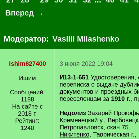
Вперед →
Модератор:
Vasilii Milashenko
Ishim627400
3 июня 2022 19:04
И13-1-651
Удостоверения, 
Ишим
переписка о выдаче дубли
документов и проездных б
Сообщений:
переселенцам за
1910 г.
, 
1188
На сайте с
Недолиз
Захарий Прокофье
2018 г.
Кременецкий у., Вербовецка
Рейтинг:
Петропавловск, скан 75.
1240
Никитенко
, Таврическая г.,