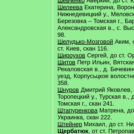
Шевченко
Аверкий, до ст. К
Шелеева
Екатерина, Вороне
Нижнедевицкий у., Меловска
Березовка – Томская г., Ба
Александровская в., с. Выс
98.
Шелудько-Мозговой
Аким, о
ст. Киев, скан 116.
Широухов
Сергей, до ст. О
Шитов
Петр Ильин, Вятская 
Рекаловская в., д. Бечевинс
уезд, Корпусьцкое волостн
358.
Шнуров
Дмитрий Яковлев, П
Торопецкий у., Турская в., 
Томская г., скан 241.
Штапуренкова
Матрена, до 
Украинка, скан 222.
Штейнер
Михаил, до ст. Ни
Щербатюк
, от ст. Петропа