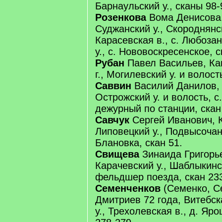
Барнаульский у., сканы 98-
Розенкова
Вома Денисова, 
Суджанский у., Скороднянск
Карасевская в., с. Любоза
у., с. Нововоскресенское, 
Рубан
Павел Васильев, Ка
г., Могилевский у. и волост
Саввин
Василий Данилов, 
Острожский у. и волость, с
дежурный по станции, скан
Савчук
Сергей Иванович, К
Липовецкий у., Подвысочанс
Блановка, скан 51.
Свищева
Зинаида Григорье
Карачевский у., Шаблыкинск
фельдшер поезда, скан 23
Семенченков
(Семенко, С
Дмитриев 72 года, Витебска
у., Трехолевская в., д. Яр