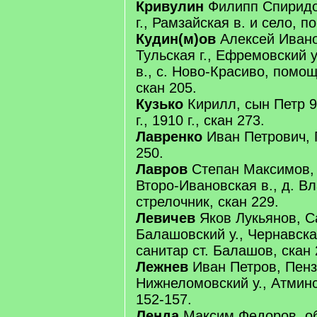
Кривулин
Филипп Спиридо
г., Рамзайская в. и село, п
Кудин(м)ов
Алексей Ивано
Тульская г., Ефремовский у
в., с. Ново-Красиво, помо
скан 205.
Кузько
Кирилл, сын Петр 9
г., 1910 г., скан 273.
Лавренко
Иван Петрович, П
250.
Лавров
Степан Максимов, 
Второ-Ивановская в., д. В
стрелочник, скан 229.
Левичев
Яков Лукьянов, Са
Балашовский у., Чернавская
санитар ст. Балашов, скан 
Лежнев
Иван Петров, Пензе
Нижнеломовский у., Атминс
152-157.
Ленда
Максим Федоров, об