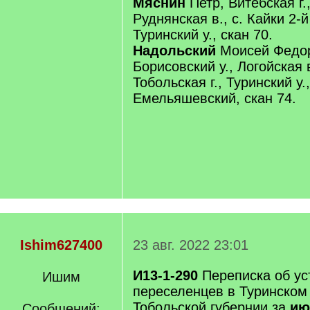
Мяснин
Петр, Витебская г.,
Руднянская в., с. Кайки 2-й 
Туринский у., скан 70.
Надольский
Моисей Федоро
Борисовский у., Логойская в
Тобольская г., Туринский у.,
Емельяшевский, скан 74.
Ishim627400
23 авг. 2022 23:01
И13-1-290
Переписка об ус
Ишим
переселенцев в Туринском
Тобольской губернии за
июн
Сообщений: