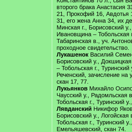
Константинов 70 л., сын Ва
второго брака Анастасия 33
21, Прокофий 16, Авдотья 
31, его жена Анна 34, их д
Минская г., Борисовский у.,
Ивановщина – Тобольская г.
Табаринская в., уч. Антоно
проходное свидетельство.
Лукашенок
Василий Семено
Борисовский у., Докшицкая
– Тобольская г., Туринский 
Реченский, зачисление на у
скан 17, 77.
Лукьянков
Михайло Осипов
Чаусский у., Радомльская в
Тобольская г., Туринский у.,
Лявданский
Никифор Яковл
Борисовский у., Логойская в
Тобольская г., Туринский у.,
Емельяшевский, скан 74.