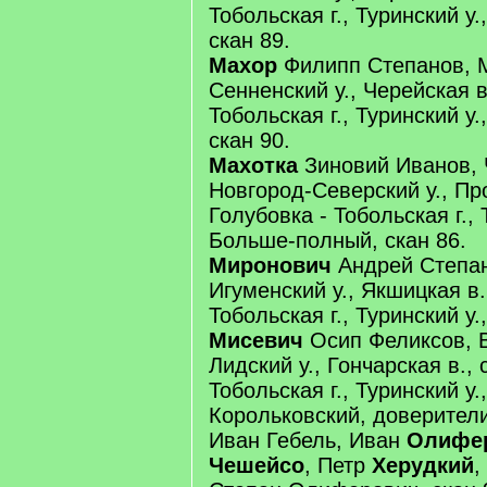
Тобольская г., Туринский у.
скан 89.
Махор
Филипп Степанов, М
Сенненский у., Черейская в
Тобольская г., Туринский у.
скан 90.
Махотка
Зиновий Иванов, Ч
Новгород-Северский у., Про
Голубовка - Тобольская г., 
Больше-полный, скан 86.
Миронович
Андрей Степано
Игуменский у., Якшицкая в.
Тобольская г., Туринский у.,
Мисевич
Осип Феликсов, В
Лидский у., Гончарская в., 
Тобольская г., Туринский у.,
Корольковский, доверител
Иван Гебель, Иван
Олифе
Чешейсо
, Петр
Херудкий
,