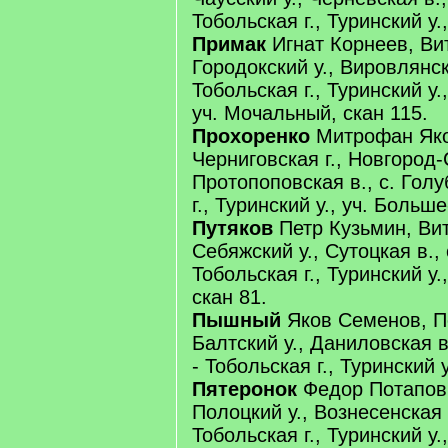
Тобольская г., Туринский у.,
Примак
Игнат Корнеев, Вит
Городокский у., Вировлянск
Тобольская г., Туринский у.
уч. Мочальный, скан 115.
Прохоренко
Митрофан Яко
Черниговская г., Новгород-
Протопоповская в., с. Голу
г., Туринский у., уч. Больш
Путяков
Петр Кузьмин, Вит
Себяжский у., Сутоцкая в.,
Тобольская г., Туринский у.
скан 81.
Пышный
Яков Семенов, По
Балтский у., Даниловская в
- Тобольская г., Туринский у
Пятеронок
Федор Потапов, 
Полоцкий у., Вознесенская 
Тобольская г., Туринский у.