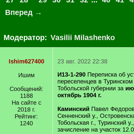
Вперед →
Модератор:
Vasilii Milashenko
Ishim627400
23 авг. 2022 22:38
И13-1-290
Переписка об ус
Ишим
переселенцев в Туринском
Тобольской губернии за
июн
Сообщений:
октябрь 1904 г.
1188
На сайте с
Каминский
Павел Федоров,
2018 г.
Сенненский у., Островенска
Рейтинг:
Тобольская г., Туринский у.
1240
зачисление на участок 12.0