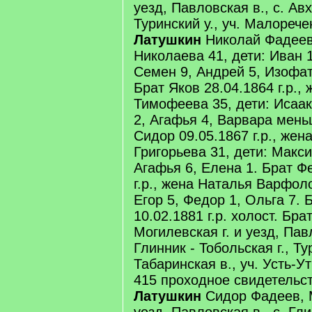
уезд, Павловская в., с. Авх
Туринский у., уч. Малорече
Латушкин
Николай Фадеев
Николаева 41, дети: Иван 
Семен 9, Андрей 5, Изофат
Брат Яков 28.04.1864 г.р.
Тимофеева 35, дети: Исаак
2, Агафья 4, Варвара мень
Сидор 09.05.1867 г.р., жен
Григорьева 31, дети: Макси
Агафья 6, Елена 1. Брат Ф
г.р., жена Наталья Варфол
Егор 5, Федор 1, Ольга 7.
10.02.1881 г.р. холост. Бра
Могилевская г. и уезд, Павл
Глинник - Тобольская г., Ту
Табаринская в., уч. Усть-Ут
415 проходное свидетельст
Латушкин
Сидор Фадеев, М