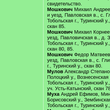
свидетельство.
Мошкович
Михаил Андреев
и уезд, Павловская в., с. Г
Тобольская г., Туринский у.
скан 85.
Мошкович
Михаил Корнеев
уезд, Павловичская в., д. 
Тобольская г., Туринский у
скан 80, 85.
Мошкович
Федор Матвеев,
уезд, Павловская в., с. Гл
г., Туринский у., скан 80.
Мулов
Александр Степанов
Полоцкий у., Вознесенская 
Тобольская г., Туринский у.
уч. Усть-Катынский, скан 78
Муха
Андрей Ефимов, Минс
Борисовский у., Зембинская
Тобольская г., Туринский у.,