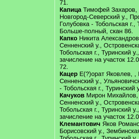
71.
Капица
Тимофей Захаров, Ч
Новгород-Северский у., Про
Голубовка - Тобольская г., 
Больше-полный, скан 86.
Капко
Никита Александров,
Сенненский у., Островенска
Тобольская г., Туринский у.
зачисление на участок 12.0
72.
Кацер
Е(?)орат Яковлев, , 
Сенненский у., Ульяновичск
- Тобольская г., Туринский у
Качуков
Мирон Михайлов, 
Сенненский у., Островенска
Тобольская г., Туринский у.
зачисление на участок 12.0
Клемантович
Яков Романов
Борисовский у., Зембинская
Тобольская г., Туринский у.,