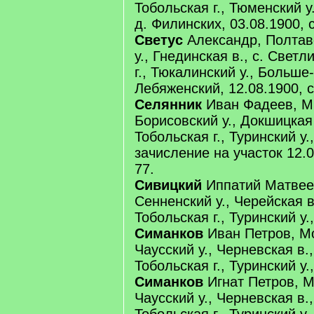
Тобольская г., Тюменский у
д. Филинских, 03.08.1900, 
Светус
Александр, Полтавс
у., Гнединская в., с. Свет
г., Тюкалинский у., Больше-
Лебяженский, 12.08.1900, с
Селянник
Иван Фадеев, Ми
Борисовский у., Докшицкая 
Тобольская г., Туринский у
зачисление на участок 12.0
77.
Сивицкий
Иппатий Матвеев
Сенненский у., Черейская в
Тобольская г., Туринский у.
Симанков
Иван Петров, Мо
Чаусский у., Черневская в.,
Тобольская г., Туринский у.,
Симанков
Игнат Петров, Мо
Чаусский у., Черневская в.