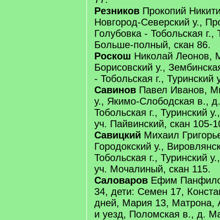
Резников
Прокопий Никитин
Новгород-Северский у., Про
Голубовка - Тобольская г., 
Больше-полный, скан 86.
Роскош
Николай Леонов, М
Борисовский у., Зембинска
- Тобольская г., Туринский у
Савинов
Павел Иванов, Ми
у., Якимо-Слободская в., д
Тобольская г., Туринский у.
уч. Пайвинский, скан 105-1
Савицкий
Михаил Григорье
Городокский у., Вировлянск
Тобольская г., Туринский у.
уч. Мочалиный, скан 115.
Саловаров
Ефим Панфило
34, дети: Семен 17, Конста
дней, Мария 13, Матрона, А
и уезд, Поломская в., д. М