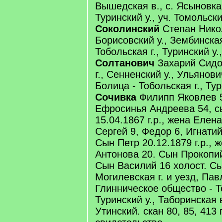
Вышедская в., с. Ясыновка 
Туринский у., уч. Томольски
Соколинский
Степан Никол
Борисовский у., Зембинская
Тобольская г., Туринский у.,
Солтанович
Захарий Сидо
г., Сенненский у., Ульянови
Болица - Тобольская г., Тур
Сочивка
Филипп Яковлев 5
Ефросинья Андреева 54, 
15.04.1867 г.р., жена Елена
Сергей 9, Федор 6, Игнатий
Сын Петр 20.12.1879 г.р., 
Антонова 20. Сын Прокопий 
Сын Василий 16 холост. Сы
Могилевская г. и уезд, Пав
Глинническое общество - То
Туринский у., Таборинская в
Утинский. скан 80, 85, 413