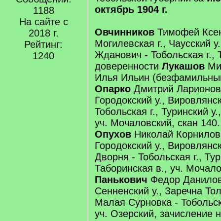
октябрь 1904 г.
1188
На сайте с
Овчинников
Тимофей Ксе
2018 г.
Могилевская г., Чаусский у.
Рейтинг:
Жданович - Тобольская г., Т
1240
доверенности
Лукашов
Ми
Илья Ильин (безфамильный
Опарко
Дмитрий Ларионов, 
Городокский у., Вировлянска
Тобольская г., Туринский у.
уч. Мочаловский, скан 140.
Опухов
Николай Корнилов, 
Городокский у., Вировлянск
Дворня - Тобольская г., Тур
Таборинская в., уч. Мочало
Панькович
Федор Данилов,
Сенненский у., Заречна Тол
Малая Сурновка - Тобольска
уч. Озерский, зачисление н