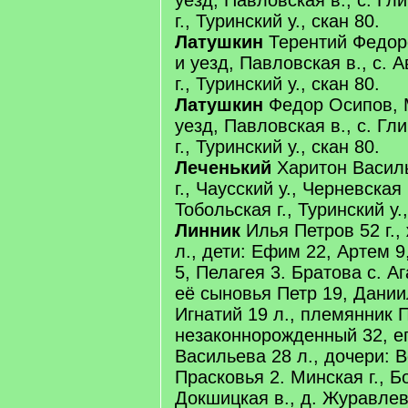
уезд, Павловская в., с. Гл
г., Туринский у., скан 80.
Латушкин
Терентий Федоро
и уезд, Павловская в., с. А
г., Туринский у., скан 80.
Латушкин
Федор Осипов, М
уезд, Павловская в., с. Гл
г., Туринский у., скан 80.
Леченький
Харитон Васил
г., Чаусский у., Черневская
Тобольская г., Туринский у.,
Линник
Илья Петров 52 г.,
л., дети: Ефим 22, Артем 9
5, Пелагея 3. Братова с. А
её сыновья Петр 19, Дании
Игнатий 19 л., племянник 
незаконнорожденный 32, е
Васильева 28 л., дочери: В
Прасковья 2. Минская г., Б
Докшицкая в., д. Журавлева