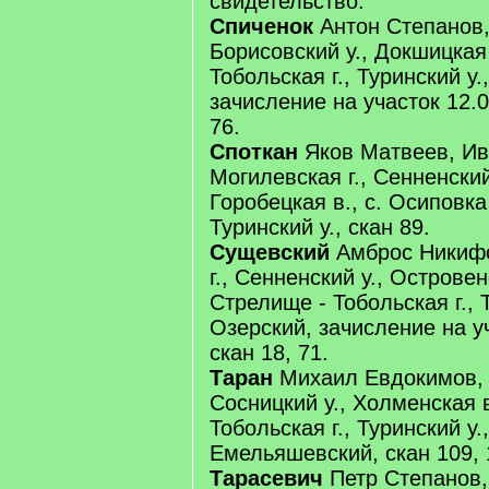
свидетельство.
Спиченок
Антон Степанов, 
Борисовский у., Докшицкая 
Тобольская г., Туринский у.
зачисление на участок 12.0
76.
Споткан
Яков Матвеев, Ив
Могилевская г., Сенненский
Горобецкая в., с. Осиповка 
Туринский у., скан 89.
Сущевский
Амброс Никиф
г., Сенненский у., Островенс
Стрелище - Тобольская г., Т
Озерский, зачисление на уч
скан 18, 71.
Таран
Михаил Евдокимов, Ч
Сосницкий у., Холменская в
Тобольская г., Туринский у.,
Емельяшевский, скан 109, 
Тарасевич
Петр Степанов, 