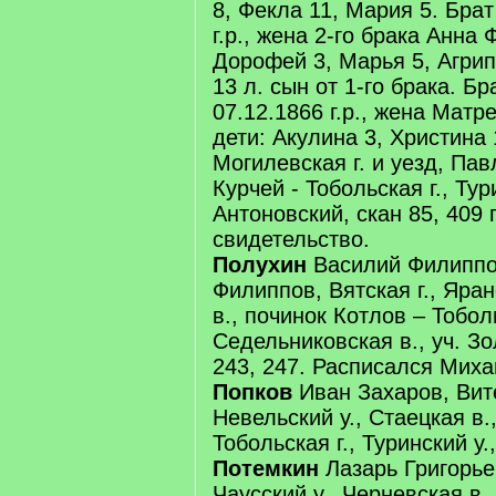
8, Фекла 11, Мария 5. Бра
г.р., жена 2-го брака Анна 
Дорофей 3, Марья 5, Агри
13 л. сын от 1-го брака. Бр
07.12.1866 г.р., жена Матр
дети: Акулина 3, Христина 1
Могилевская г. и уезд, Пав
Курчей - Тобольская г., Тури
Антоновский, скан 85, 409
свидетельство.
Полухин
Василий Филиппо
Филиппов, Вятская г., Яран
в., починок Котлов – Тоболь
Седельниковская в., уч. Зо
243, 247. Расписался Мих
Попков
Иван Захаров, Вите
Невельский у., Стаецкая в.
Тобольская г., Туринский у.,
Потемкин
Лазарь Григорьев
Чаусский у., Черневская в.,