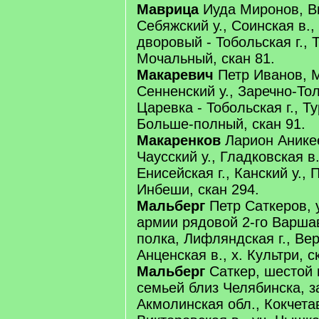
Маврица
Иуда Миронов, Ви
Себяжский у., Соинская в.
дворовый - Тобольская г., Т
Мочальный, скан 81.
Макаревич
Петр Иванов, М
Сенненский у., Заречно-Тол
Царевка - Тобольская г., Ту
Больше-полный, скан 91.
Макаренков
Ларион Аникее
Чаусский у., Гладковская в.
Енисейская г., Канский у., 
Инбеши, скан 294.
Мальберг
Петр Саткеров, 
армии рядовой 2-го Варшав
полка, Лифляндская г., Вер
Анценская в., х. Культри, с
Мальберг
Саткер, шестой 
семьей близ Челябинска, 
Акмолинская обл., Кокчетав