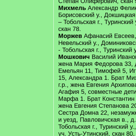
Степан Олиферович, скан 
Михмель
Александр Феликс
Борисовский у., Докшицкая
– Тобольская г., Туринский у
скан 78.
Моржев
Афанасий Евсеев, 
Невельский у., Доминиковс
- Тобольская г., Туринский у
Мошкович
Василий Иванов 
жена Мария Федорова 33, д
Емельян 11, Тимофей 5, Иг
15, Александра 1. Брат Ми
г.р., жена Евгения Архипов
Агафия 5, совместные дети
Марфа 1. Брат Константин 2
жена Евгения Степанова 20
Сестра Домна 22, незамуже
и уезд, Павловичская в., д.
Тобольская г., Туринский у.
уч. Усть-Утинский, скан 80