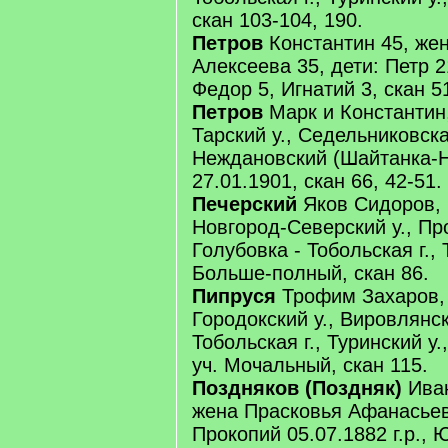
скан 103-104, 190.
Петров
Константин 45, же
Алексеева 35, дети: Петр 2
Федор 5, Игнатий 3, скан 5
Петров
Марк и Константин,
Тарский у., Седельниковска
Неждановский (Шайтанка-Н
27.01.1901, скан 66, 42-51.
Печерский
Яков Сидоров, Ч
Новгород-Северский у., Про
Голубовка - Тобольская г., 
Больше-полный, скан 86.
Пипруся
Трофим Захаров, 
Городокский у., Вировлянск
Тобольская г., Туринский у.
уч. Мочальный, скан 115.
Поздняков (Поздняк)
Иван
жена Прасковья Афанасьев
Прокопий 05.07.1882 г.р., 