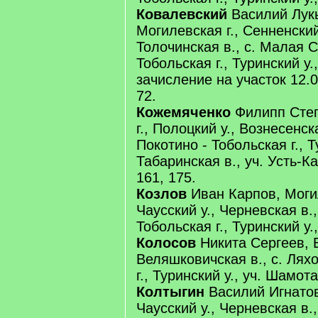
Ковалевский
Василий Лук
Могилевская г., Сенненский
Толочинская в., с. Малая С
Тобольская г., Туринский у.
зачисление на участок 12.0
72.
Кожемяченко
Филипп Степ
г., Полоцкий у., Вознесенска
Покотино - Тобольская г., Т
Табаринская в., уч. Усть-К
161, 175.
Козлов
Иван Карпов, Могил
Чаусский у., Черневская в.
Тобольская г., Туринский у.,
Колосов
Никита Сергеев, В
Веляшковичская в., с. Ляхо
г., Туринский у., уч. Шамот
Колтыгин
Василий Игнатов
Чаусский у., Черневская в.