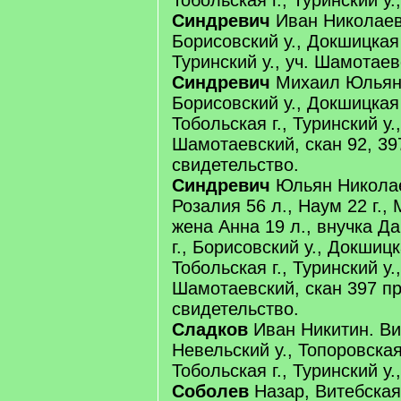
Тобольская г., Туринский у.,
Синдревич
Иван Николаев,
Борисовский у., Докшицкая в
Туринский у., уч. Шамотаев
Синдревич
Михаил Юльяно
Борисовский у., Докшицкая 
Тобольская г., Туринский у.,
Шамотаевский, скан 92, 39
свидетельство.
Синдревич
Юльян Николае
Розалия 56 л., Наум 22 г., 
жена Анна 19 л., внучка Да
г., Борисовский у., Докшицк
Тобольская г., Туринский у.,
Шамотаевский, скан 397 п
свидетельство.
Сладков
Иван Никитин. Вит
Невельский у., Топоровская
Тобольская г., Туринский у.,
Соболев
Назар, Витебская 