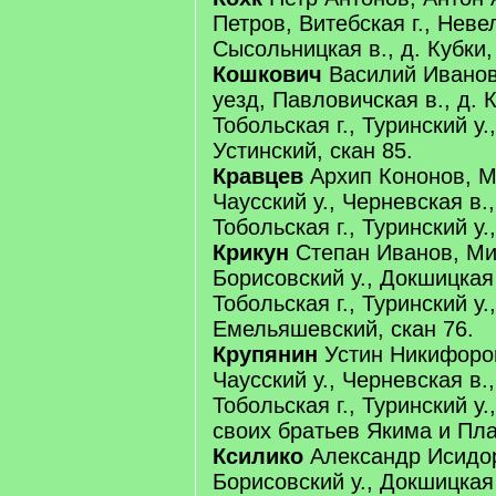
Петров, Витебская г., Невел
Сысольницкая в., д. Кубки,
Кошкович
Василий Иванов,
уезд, Павловичская в., д. 
Тобольская г., Туринский у.,
Устинский, скан 85.
Кравцев
Архип Кононов, Мо
Чаусский у., Черневская в.,
Тобольская г., Туринский у.,
Крикун
Степан Иванов, Мин
Борисовский у., Докшицкая 
Тобольская г., Туринский у.,
Емельяшевский, скан 76.
Крупянин
Устин Никифоров
Чаусский у., Черневская в.
Тобольская г., Туринский у
своих братьев Якима и Пла
Ксилико
Александр Исидор
Борисовский у., Докшицкая 