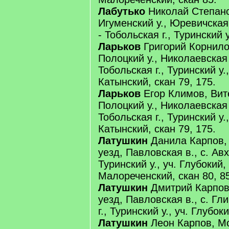
Лабутько
Николай Степанов
Игуменский у., Юревичская 
- Тобольская г., Туринский у
Ларьков
Григорий Корнилов
Полоцкий у., Николаевская 
Тобольская г., Туринский у.,
Катынский, скан 79, 175.
Ларьков
Егор Климов, Вите
Полоцкий у., Николаевская 
Тобольская г., Туринский у.,
Катынский, скан 79, 175.
Латушкин
Данила Карпов, 
уезд, Павловская в., с. Авх
Туринский у., уч. Глубокий, 
Малореченский, скан 80, 8
Латушкин
Дмитрий Карпов,
уезд, Павловская в., с. Гл
г., Туринский у., уч. Глубок
Латушкин
Леон Карпов, Мо