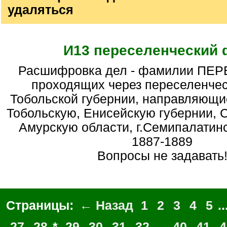
удаляться
И13 переселенческий
Расшифровка дел - фамилии ПЕРЕСЕЛЕНЦЕВ,
проходящих через переселенчес
Тобольской губернии, направляющи
Тобольскую, Енисейскую губернии, 
Амурскую области, г.Семипалатинск
1887-1889
Вопросы не задавать
Страницы:
← Назад
1
2
3
4
5
..
27
28
*
29
30
31
32
...
40
41
4