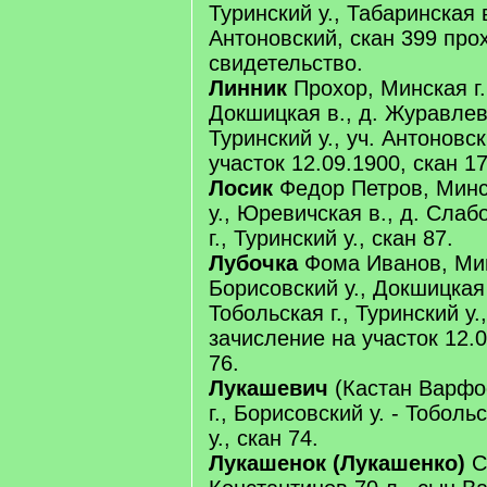
Туринский у., Табаринская в
Антоновский, скан 399 про
свидетельство.
Линник
Прохор, Минская г.
Докшицкая в., д. Журавлева
Туринский у., уч. Антоновс
участок 12.09.1900, скан 17
Лосик
Федор Петров, Минск
у., Юревичская в., д. Слаб
г., Туринский у., скан 87.
Лубочка
Фома Иванов, Мин
Борисовский у., Докшицкая 
Тобольская г., Туринский у.
зачисление на участок 12.0
76.
Лукашевич
(Кастан Варфо
г., Борисовский у. - Тобольс
у., скан 74.
Лукашенок (Лукашенко)
С