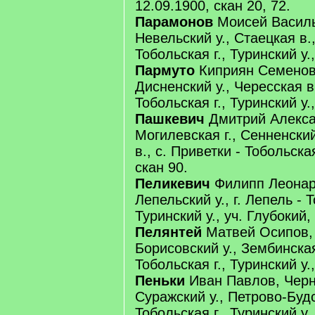
12.09.1900, скан 20, 72.
Парамонов
Моисей Василье
Невельский у., Стаецкая в.,
Тобольская г., Туринский у.,
Пармуто
Киприян Семенов,
Дисненский у., Чересская в
Тобольская г., Туринский у.,
Пашкевич
Дмитрий Алекса
Могилевская г., Сенненский
в., с. Приветки - Тобольская
скан 90.
Пеликевич
Филипп Леонард
Лепельский у., г. Лепель - Т
Туринский у., уч. Глубокий,
Пелянтей
Матвей Осипов, 
Борисовский у., Зембинская
Тобольская г., Туринский у.,
Пеньки
Иван Павлов, Черни
Суражский у., Петрово-Будс
Тобольская г., Туринский у.