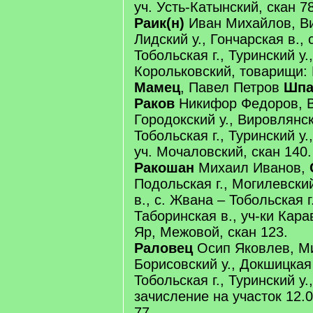
уч. Усть-Катынский, скан 78
Раик(н)
Иван Михайлов, Ви
Лидский у., Гончарская в., 
Тобольская г., Туринский у.,
Корольковский, товарищи:
Мамец
, Павел Петров
Шпа
Раков
Никифор Федоров, Ви
Городокский у., Вировлянска
Тобольская г., Туринский у.
уч. Мочаловский, скан 140.
Ракошан
Михаил Иванов,
Подольская г., Могилевский
в., с. Жвана – Тобольская г.
Таборинская в., уч-ки Кар
Яр, Межовой, скан 123.
Раловец
Осип Яковлев, Ми
Борисовский у., Докшицкая 
Тобольская г., Туринский у
зачисление на участок 12.0
77.