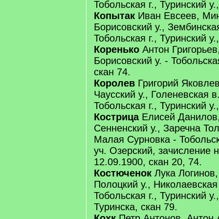
Тобольская г., Туринский у.,
Копытак
Иван Евсеев, Минс
Борисовский у., Зембинская
Тобольская г., Туринский у.,
Коренько
Антон Григорьев,
Борисовский у. - Тобольская
скан 74.
Королев
Григорий Яковлев,
Чаусский у., Голеневская в.
Тобольская г., Туринский у.,
Кострица
Елисей Данилов,
Сенненский у., Заречна Тол
Малая Сурновка - Тобольска
уч. Озерский, зачисление н
12.09.1900, скан 20, 74.
Костюченок
Лука Логинов, 
Полоцкий у., Николаевская 
Тобольская г., Туринский у.
Туринска, скан 79.
Кохк
Петр Антонов, Антон