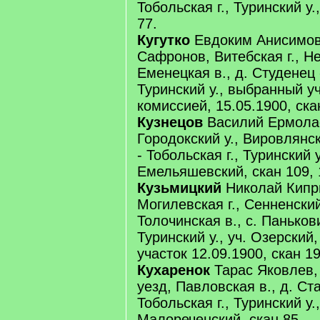
Тобольская г., Туринский у.
77.
Кугутко
Евдоким Анисимов
Сафронов, Витебская г., Не
Еменецкая в., д. Студенец -
Туринский у., выбранный у
комиссией, 15.05.1900, скан
Кузнецов
Василий Ермолаев
Городокский у., Вировлянск
- Тобольская г., Туринский у
Емельяшевский, скан 109, 
Кузьмицкий
Николай Кипр
Могилевская г., Сенненский
Толочинская в., с. Панькови
Туринский у., уч. Озерский
участок 12.09.1900, скан 19
Кухаренок
Тарас Яковлев, 
уезд, Павловская в., д. Ст
Тобольская г., Туринский у.,
Малореченский, скан 85.