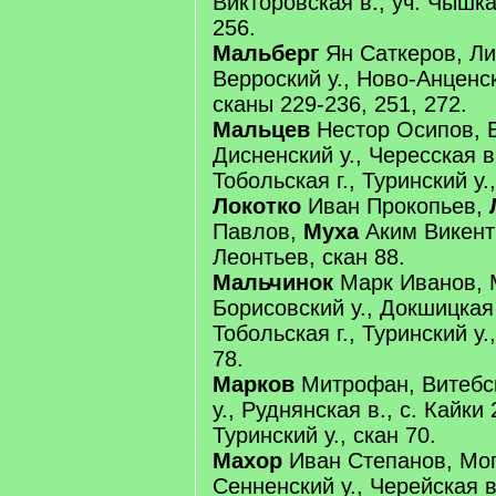
Викторовская в., уч. Чышк
256.
Мальберг
Ян Саткеров, Ли
Верроский у., Ново-Анценск
сканы 229-236, 251, 272.
Мальцев
Нестор Осипов, В
Дисненский у., Чересская в.
Тобольская г., Туринский у
Локотко
Иван Прокопьев,
Павлов,
Муха
Аким Викент
Леонтьев, скан 88.
Мальчинок
Марк Иванов, М
Борисовский у., Докшицкая 
Тобольская г., Туринский у.
78.
Марков
Митрофан, Витебск
у., Руднянская в., с. Кайки 
Туринский у., скан 70.
Махор
Иван Степанов, Моги
Сенненский у., Черейская в