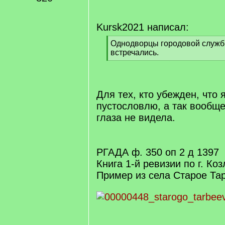
q
]
Kursk2021 написал:
[
Однодворцы городовой служб
q
встречались.
]
[
/
q
]
Для тех, кто убежден, что
пустословлю, а так вообще
глаза не видела.
РГАДА ф. 350 оп 2 д 1397
Книга 1-й ревизии по г. Коз
Пример из села Старое Та