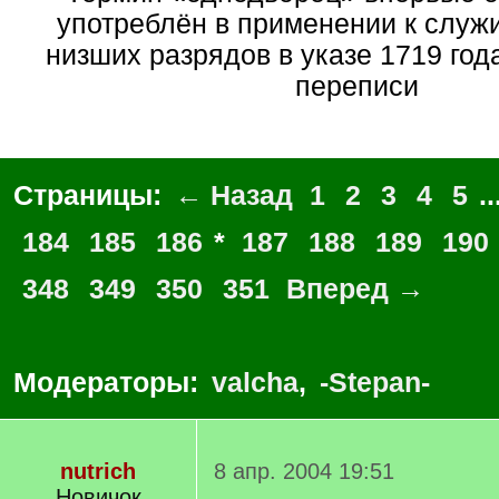
употреблён в применении к слу
низших разрядов в указе 1719 год
переписи
Страницы:
← Назад
1
2
3
4
5
..
184
185
186
*
187
188
189
190
348
349
350
351
Вперед →
Модераторы:
valcha
,
-Stepan-
nutrich
8 апр. 2004 19:51
Новичок