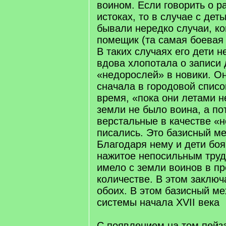
воином. Если говорить о р
истоках, то в случае с дет
бывали нередко случаи, ко
помещик (та самая боевая 
В таких случаях его дети н
вдова хлопотала о записи 
«недорослей» в новики. О
сначала в городовой список
время, «пока они летами н
земли не было воина, а по
верстальные в качестве «н
писались. Это базисный м
Благодаря нему и дети боя
нажитое непосильным труд
имело с земли воинов в п
количестве. В этом заключ
обоих. В этом базисный м
системы начала XVII века
С появлением на том пейз