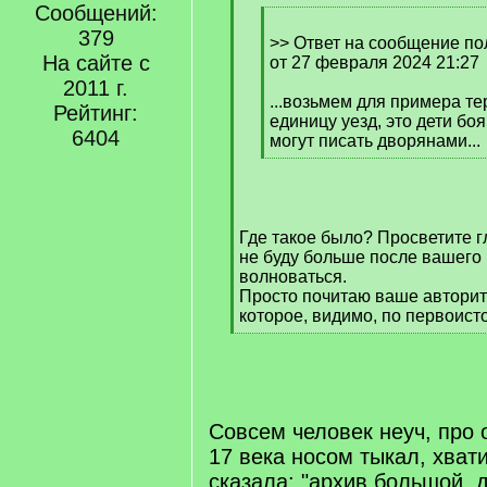
]
Сообщений:
[
379
q
>> Ответ на сообщение по
На сайте с
]
от 27 февраля 2024 21:27
2011 г.
...возьмем для примера т
Рейтинг:
единицу уезд, это дети боя
6404
могут писать дворянами...
[
/
q
]
Где такое было? Просветите г
не буду больше после вашего
волноваться.
Просто почитаю ваше автори
которое, видимо, по первоист
[
/
q
]
Совсем человек неуч, про
17 века носом тыкал, хвати
сказала: "архив большой, 