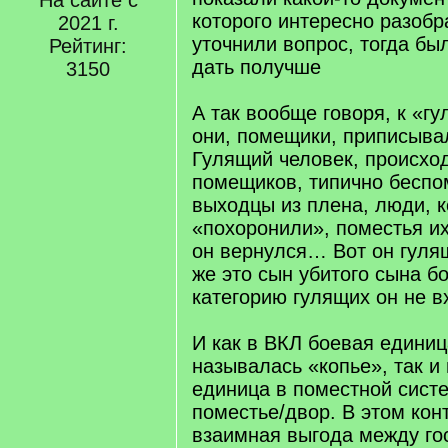
На сайте с
которого интересно разобр
2021 г.
уточнили вопрос, тогда бы
Рейтинг:
дать получше
3150
А так вообще говоря, к «
они, помещики, приписыва
Гулящий человек, происхо
помещиков, типично беспо
выходцы из плена, люди, к
«похоронили», поместья их
он вернулся… Вот он гуля
же это сын убитого сына бо
категорию гулящих он не в
И как в ВКЛ боевая единиц
называлась «копье», так и
единица в поместной сист
поместье/двор. В этом кон
взаимная выгода между го