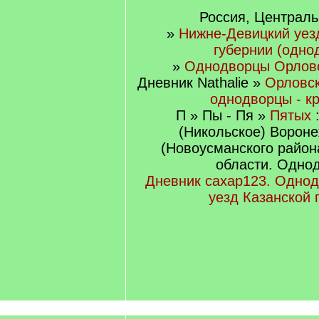
Россия, Централь
»
Нижне-Девицкий уез
губернии (одно
»
Однодворцы Орловс
Дневник Nathalie »
Орловск
однодворцы - к
П » Пы - Пя »
Пятых
(Никольское) Вороне
(Новоусманского район
области. Одно
Дневник caxap123. Одно
уезд Казанской 