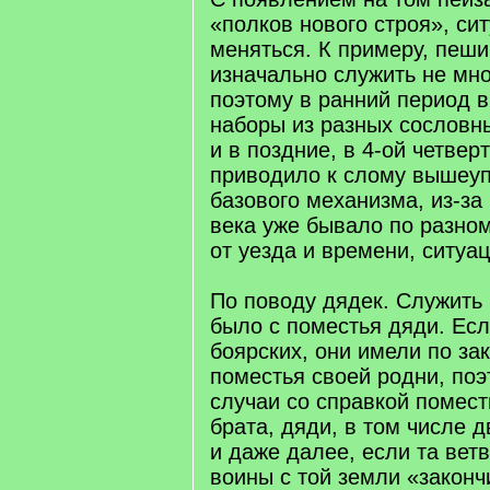
«полков нового строя», си
меняться. К примеру, пеш
изначально служить не мно
поэтому в ранний период 
наборы из разных сословны
и в поздние, в 4-ой четверт
приводило к слому вышеу
базового механизма, из-за 
века уже бывало по разном
от уезда и времени, ситуа
По поводу дядек. Служить
было с поместья дяди. Есл
боярских, они имели по за
поместья своей родни, по
случаи со справкой помест
брата, дяди, в том числе 
и даже далее, если та вет
воины с той земли «законч