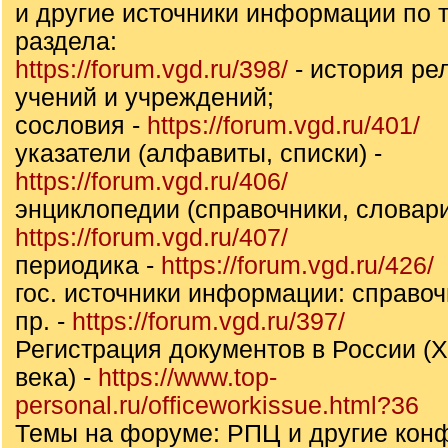
и другие источники информации по т
раздела:
https://forum.vgd.ru/398/
- история ре
учений и учреждений;
сословия -
https://forum.vgd.ru/401/
указатели (алфавиты, списки) -
https://forum.vgd.ru/406/
энциклопедии (справочники, словари
https://forum.vgd.ru/407/
периодика -
https://forum.vgd.ru/426/
гос. источники информации: справоч
пр. -
https://forum.vgd.ru/397/
Регистрация документов в России (X
века) -
https://www.top-
personal.ru/officeworkissue.html?36
Темы на форуме: РПЦ и другие конф