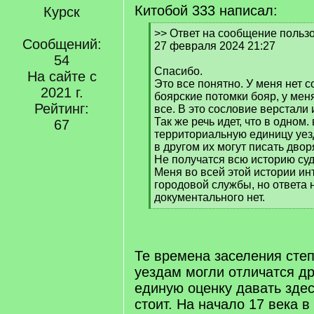
Китобой 333 написал:
Курск
[
>> Ответ на сообщение пользо
Сообщений:
q
27 февраля 2024 21:27
]
54
Спасибо.
На сайте с
Это все понятно. У меня нет с
2021 г.
боярские потомки бояр, у меня
Рейтинг:
все. В это сословие верстали 
Так же речь идет, что в одном
67
территориальную единицу уезд
в другом их могут писать дво
Не получатся всю историю суд
Меня во всей этой истории и
городовой службы, но ответа 
документального нет.
[
/
q
]
Те времена заселения сте
уездам могли отличатся дру
единую оценку давать здес
стоит. На начало 17 века в