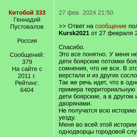
Китобой 333
27 фев. 2024 21:50
Геннадий
>> Ответ на
сообщение
пол
Пустовалов
Kursk2021
от 27 февраля 2
Россия
Спасибо.
Это все понятно. У меня н
Сообщений:
дети боярские потомки боя
379
сомнения, что не все. В эт
На сайте с
верстали и из других сосло
2011 г.
Так же речь идет, что в од
Рейтинг:
примера территориальную 
6404
дети боярские, а в другом 
дворянами.
Не получатся всю историю
уезду.
Меня во всей этой истории
однодворцы городовой слу