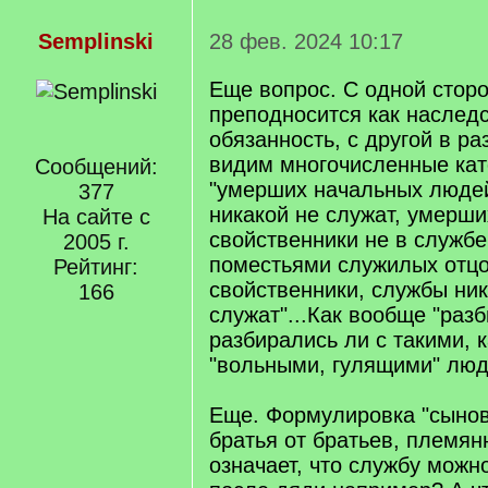
Semplinski
28 фев. 2024 10:17
Еще вопрос. С одной стор
преподносится как наслед
обязанность, с другой в ра
видим многочисленные кат
Сообщений:
"умерших начальных людей
377
никакой не служат, умерши
На сайте с
свойственники не в служб
2005 г.
поместьями служилых отцо
Рейтинг:
свойственники, службы ник
166
служат"...Как вообще "разб
разбирались ли с такими, 
"вольными, гулящими" люд
Еще. Формулировка "сынов
братья от братьев, племян
означает, что службу можн