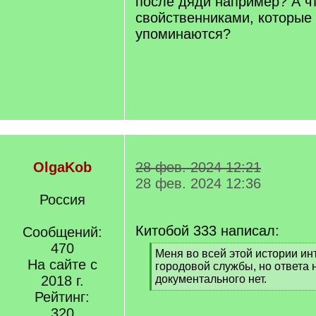
после дяди например? А чт
свойственниками, которые
упоминаются?
OlgaKob
28 фев. 2024 12:21
28 фев. 2024 12:36
Россия
Китобой 333 написал:
Сообщений:
470
[
Меня во всей этой истории и
На сайте с
q
городовой службы, но ответа 
]
2018 г.
документального нет.
[
Рейтинг:
/
320