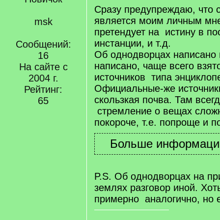
Сразу предупреждаю, что 
является моим личным мн
msk
претендует на истину в п
инстанции, и т.д.
Сообщений:
Об однодворцах написано м
16
написано, чаще всего взя
На сайте с
источников типа энциклоп
2004 г.
Официальные-же источники
Рейтинг:
скользкая почва. Там всегд
65
стремление о вещах слож
покороче, т.е. попроще и 
P.S. Об однодворцах на п
землях разговор иной. Хот
примерно аналогично, но е