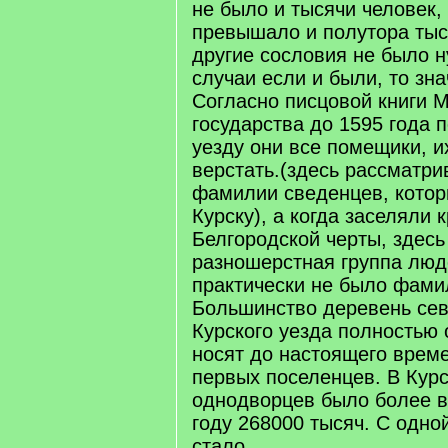
не было и тысячи человек, 
превышало и полутора тыс
другие сословия не было н
случаи если и были, то зн
Согласно писцовой книги М
государства до 1595 года 
уезду они все помещики, и
верстать.(здесь рассматри
фамилии сведенцев, котор
Курску), а когда заселяли 
Белгородской черты, здес
разношерстная группа люде
практически не было фами
Большинство деревень сев
Курского уезда полностью 
носят до настоящего врем
первых поселенцев. В Курс
однодворцев было более все
году 268000 тысяч. С одно
стало.