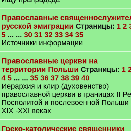
Православные священнослужите
русской эмиграции
Страницы:
1
2
5
... ...
30
31
32
33
34
35
Источники информации
Православные церкви на
территории Польши
Страницы:
1
4
5
... ...
35
36
37
38
39
40
Иерархия и клир (духовенство)
православной церкви в границах II Р
Посполитой и послевоенной Польши 
XIX -XXI веках
Греко-католические священники