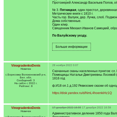
Протоиерей Александр Васильев Попов, обр
№ 3.
Пятницкая
, один престол, деревянная
Метрические книги с 1810 г.
Часть гор. Валуек, дер. Лучка, слоб. Подм
Дома собственные.
Один клир.
Священник Михаил Иванов Самецкий, образ
По Валуйскому уезду.
VinogradenkoDenis
28 ноября 2022 0:07
Новичок
Скачанные сканы населенных пунктов: сл. Б
Помещицы Натальи Дмитриевны Лосевой 
с.Борисовка Волоконовский р-н,
Бел. обл.
1816 год
Сообщений: 3
На сайте с 2022 г.
ф.И18 оп.1 д.192 Ревизские сказки об одн
Рейтинг: 8
https://disk.yandex.ru/d/NmL4hoenkiHz1Q
VinogradenkoDenis
17 декабря 2022 16:55
17 декабря 2022 16:59
Новичок
Административное деление 1850 года Валу
с.Борисовка Волоконовский р-н,