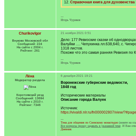
12.
Справочная книга для духовенства
---
Игорь Чуриков
ChurikovIgor
21 ноября 2021 0:51
Дело: 177 Ревизские сказки об однодворца
Внуково Московской обл
Валуйки ..... Чепухинка лл.638,640, с. Чиги
Сообщений: 224
На сайте с 2004 г.
1318 листов.
Рейтинг: 261
Похоже что это самая ранняя Ревизия по 
---
Игорь Чуриков
Лёна
6 декабря 2021 19:21
Модератор раздела
Воронежские губернские ведомости,
1848 год
Коротоякский уезд
Исторические материалы
Сообщений: 13694
Описание города Валуек
На сайте с 2010 г.
Рейтинг: 7346
Источник:
https://vivaldi.nlr.ru/fn000002807/view/?#pag
---
Тема для общения по Свенскому монастырю
(жмите на сс
Все вопросы прошу задавать в указанной теме
. И Вам отв
Дневник