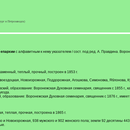
ург и Петрозаводск)
 епархии
с алфавитным к нему указателем / сост. под ред. А. Правдина. Вороне
 каменный, теплый, прочный, построен в 1853 г.
овоездоцкая, Новоизрожная, Поддорожная, Агошкова, Симоновка, Яблонова, Ку
кий, образование: Воронежская Духовная семинария, священник с 1855 г., ка
уезда.
 образование: Воронежская Духовная семинария, священник с 1876 г., имеет
я, теплая, прочная, построена в 1865 г.
о и Новоизрожная, 938 мужского и 902 женского пола; земли 92 десятины 443 к
ые.