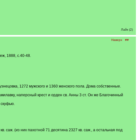
Лайк (2)
Наверх
##
ж, 1888, c.40-48.
знецовка, 1272 мужского и 1360 женского пола. Дома собственные.
милавку, наперсный крест и орден св. Анны 3 ст. Он же Благочинный
 скуфью.
в. саж. (из них пахотной 71 десятина 2327 кв. саж., а остальная под