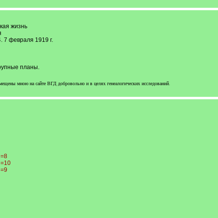
кая жизнь
я
 7 февраля 1919 г.
рупные планы.
мещены мною на сайте ВГД добровольно и в целях генеалогических исследований
.
e=8
e=10
e=9