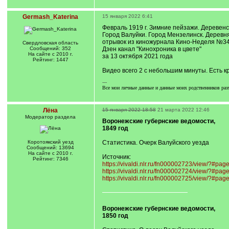
Germash_Katerina
15 января 2022 6:41
Февраль 1919 г. Зимние пейзажи. Деревенс
Город Валуйки. Город Мензелинск. Деревн
отрывок из киножурнала Кино-Неделя №34.
Свердловская область
Сообщений: 352
Дзен канал "Кинохроника в цвете"
На сайте с 2010 г.
за 13 октября 2021 года
Рейтинг: 1447
Видео всего 2 с небольшим минуты. Есть к
---
Все мои личные данные и данные моих родственников раз
Лёна
15 января 2022 18:58
21 марта 2022 12:46
Модератор раздела
Воронежские губернские ведомости,
1849 год
Коротоякский уезд
Статистика. Очерк Валуйского уезда
Сообщений: 13694
На сайте с 2010 г.
Источник:
Рейтинг: 7346
https://vivaldi.nlr.ru/fn000002723/view/?#pag
https://vivaldi.nlr.ru/fn000002724/view/?#pag
https://vivaldi.nlr.ru/fn000002725/view/?#pag
Воронежские губернские ведомости,
1850 год