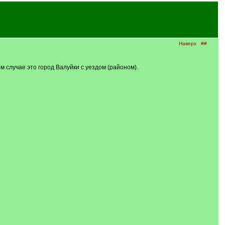
Наверх
##
м случае это город Валуйки с уездом (районом).