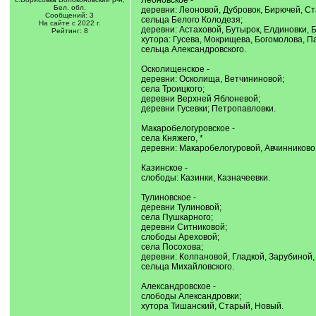
Леоновское -
Бел. обл.
деревни: Леоновой, Дубровок, Бирючей, Ст
Сообщений: 3
сельца Белого Колодезя;
На сайте с 2022 г.
деревни: Астаховой, Бутырок, Елдиновки, Б
Рейтинг: 8
хутора: Гусева, Мокрищева, Богомолова, Па
сельца Александровского.
Осколищенское -
деревни: Осколища, Ветчининовой;
села Троицкого;
деревни Верхней Яблоневой;
деревни Гусевки; Петропавловки.
Макаробелогуровское -
села Княжего, *
деревни: Макаробелогуровой, Авчинниково,
Казинское -
слободы: Казинки, Казначеевки.
Тулиновское -
деревни Тулиновой;
села Пушкарного;
деревни Ситниковой;
слободы Ареховой;
села Посохова;
деревни: Колпановой, Гладкой, Зарубиной,
сельца Михайловского.
Александровское -
слободы Александровки;
хутора Тишанский, Старый, Новый.