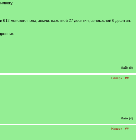
илавку.
и 612 женского пола; земли: пахотной 27 десятин, сенокосной 6 десятин.
дренник.
Лайк (5)
Наверх
##
Лайк (4)
Наверх
##