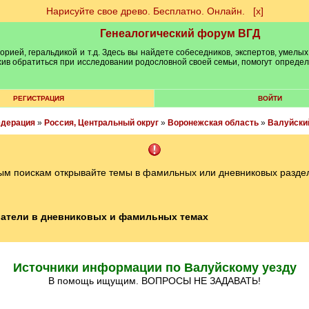
Нарисуйте свое древо. Бесплатно. Онлайн.
[х]
Генеалогический форум ВГД
рией, геральдикой и т.д. Здесь вы найдете собеседников, экспертов, умелых
рхив обратиться при исследовании родословной своей семьи, помогут опреде
РЕГИСТРАЦИЯ
ВОЙТИ
едерация
»
Россия, Центральный округ
»
Воронежская область
»
Валуйски
ым поискам открывайте темы в фамильных или дневниковых разде
атели в дневниковых и фамильных темах
Источники информации по Валуйскому уезду
В помощь ищущим. ВОПРОСЫ НЕ ЗАДАВАТЬ!