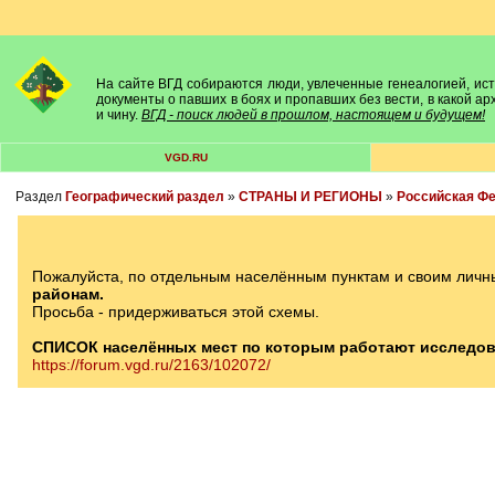
На сайте ВГД собираются люди, увлеченные генеалогией, исто
документы о павших в боях и пропавших без вести, в какой а
и чину.
ВГД - поиск людей в прошлом, настоящем и будущем!
VGD.RU
Раздел
Географический раздел
»
СТРАНЫ И РЕГИОНЫ
»
Российская Ф
Пожалуйста, по отдельным населённым пунктам и своим личн
районам.
Просьба - придерживаться этой схемы.
СПИСОК населённых мест по которым работают исследов
https://forum.vgd.ru/2163/102072/