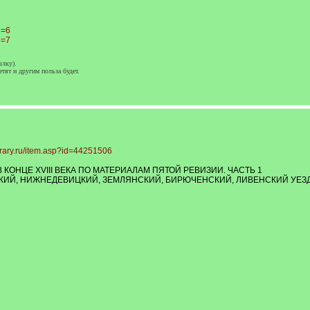
e=6
e=7
ылку).
етят и другим польза будет.
brary.ru/item.asp?id=44251506
ОНЦЕ XVIII ВЕКА ПО МАТЕРИАЛАМ ПЯТОЙ РЕВИЗИИ. ЧАСТЬ 1
КИЙ, НИЖНЕДЕВИЦКИЙ, ЗЕМЛЯНСКИЙ, БИРЮЧЕНСКИЙ, ЛИВЕНСКИЙ УЕЗ