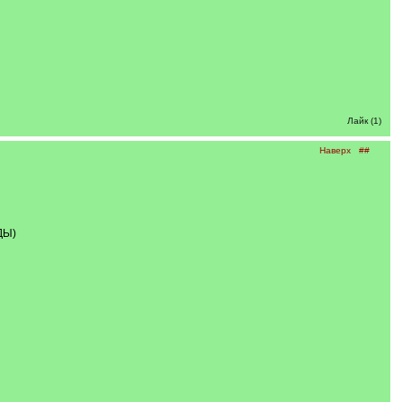
Лайк (1)
Наверх
##
ДЫ)