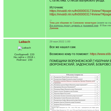
Статистика. О лесах Валуйского уезда.
Источник:
https://vivaldi.nlr.ru/fn000003173/view/?#pag
https://vivaldi.nlr.ru/fn000003174/view/?#pag
---
Тема для общения по Свенскому монастырю
(жмите на сс
Все вопросы прошу задавать в указанной теме
. И Вам отв
Дневник
Laibach
29 мая 2022 1:00
Все же нашел сам.
Возможно кому-то поможет:
https://www.eli
Сообщений: 220
На сайте с 2018 г.
Рейтинг: 150
ПОМЕЩИКИ ВОРОНЕЖСКОЙ ГУБЕРНИИ В К
(ВОРОНЕЖСКИЙ, ЗАДОНСКИЙ, БОБРОВС