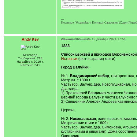
---
Костяные (Уссурийск и Полтава) Сарккинен (Санкт-Петерб
Andy Key
29 июля 2022 23:21
19 декабря 2024 17:56
1888
Список церквей и приходов Воронежской
Белгород
Сообщений: 218
Источник
(фото страниц книги).
На сайте с 2016 г.
Рейтинг: 541
Город Валуйки.
№ 1.
Владимирский собор
, три престола,
Метр кн. с 1800 г.
Часть гор. Валуек, дер. Новопушкарная, Н
Два клира.
1) Протоиерей Владимир Алексеев Чекановс
церквей города Валуек и части Валуйского 
2) Священник Алексей Андреев Казминский,
Церкви:
№ 2.
Николаевская
, один престол, каменна
Метрические книги с 1809 г.
Часть гор. Валуек, дер. Симоновка, Агошков
кустарниками и оврагами). Дома собственн
Один клир.