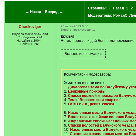
Страницы:
← Назад
1
2
← Назад
Вперед →
Модераторы:
РоманС
,
Лён
ChurikovIgor
23 июня 2013 0:56
Вместо предисловия....
Внуково Московской обл
Друзья!
Сообщений: 224
Не мы первые, и дай Бог не мы последние,
На сайте с 2004 г.
Рейтинг: 261
Комментарий модератора:
Жмите на ссылки ниже:
1.
Диалоговая тема по Валуйскому уез
2.
Церковные приходы
3.
Список церквей и приходов Валуйско
4.
Тема "Воронежская епархия"
5.
ГАВО И-18 , ревиз. сказки
6.
Населённые места Валуйского уезда,
7.
Волости и важнейшие селения Валуйс
8.
Алфавитные списки населённых мест
9.
Списки волостей Валуйского уезда, 1
10.
Населённые места Валуйского уезда
11.
Сведения о населенных местах Валу