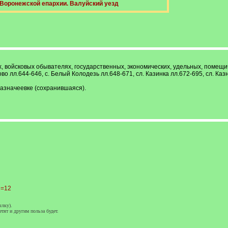
 Воронежской епархии. Валуйский уезд
х, войсковых обывателях, государственных, экономических, удельных, помещич
рово лл.644-646, с. Белый Колодезь лл.648-671, сл. Казинка лл.672-695, сл. Ка
Казначеевке (сохранившаяся).
e=12
ылку).
етят и другим польза будет.