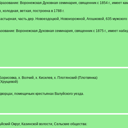
азование: Воронежская Духовная семинария, священник с 1854 г., имеет кам
, холодная, ветхая, построена в 1788 г.
онастырная, часть дер. Новоездоцкой, Новоизрожной, Агошковой, 635 мужского 
ование: Воронежская Духовная семинария, священник с 1875 г., имеет набе
орисовка, х. Волчий, х. Кисилев, х. Плотянский (Плотвянка)
(Хрущевой)
одворцах, помещичьих крестьянах Валуйского уезда.
йский Округ, Казинской волости, Сельские общества: