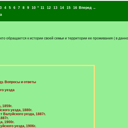
3
4
5
6
7
8
9
10
*
11
12
13
14
15
16
Вперед →
а
 кто обращается к истории своей семьи и территории ее проживания ( в данно
ду. Вопросы и ответы
го уезда
 1859г.
кого уезда, 1880г.
 Валуйского уезда, 1887г.
887г.
, 1900г.
йского уезда, 1906г.