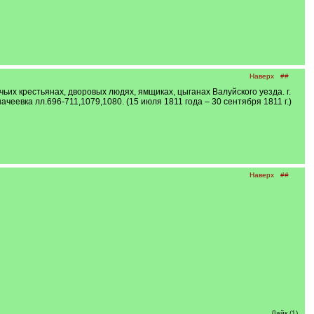
Наверх
##
ьих крестьянах, дворовых людях, ямщиках, цыганах Валуйского уезда. г.
значеевка лл.696-711,1079,1080. (15 июля 1811 года – 30 сентября 1811 г.)
Наверх
##
Лайк (1)