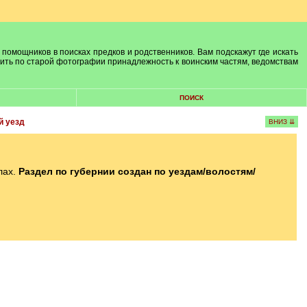
 помощников в поисках предков и родственников. Вам подскажут где искать
лить по старой фотографии принадлежность к воинским частям, ведомствам
ПОИСК
й уезд
ВНИЗ ⇊
лах.
Раздел по губернии создан по уездам/волостям/