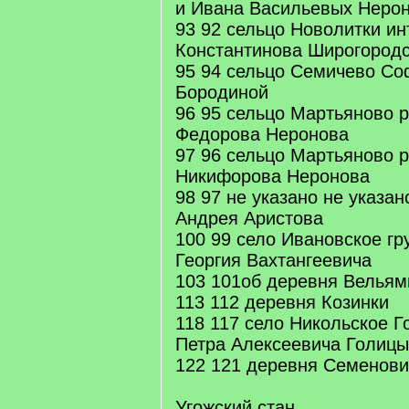
и Ивана Васильевых Неро
93 92 сельцо Новолитки и
Константинова Широгородс
95 94 сельцо Семичево Со
Бородиной
96 95 сельцо Мартьяново 
Федорова Неронова
97 96 сельцо Мартьяново 
Никифорова Неронова
98 97 не указано не указа
Андрея Аристова
100 99 село Ивановское гр
Георгия Вахтангеевича
103 101об деревня Вельям
113 112 деревня Козинки
118 117 село Никольское Г
Петра Алексеевича Голиц
122 121 деревня Семенови
Угожский стан