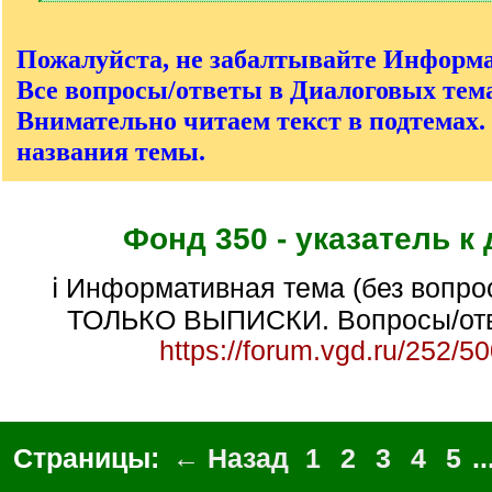
[
/
q
Пожалуйста, не забалтывайте Информ
]
Все вопросы/ответы в Диалоговых тема
Внимательно читаем текст в подтемах.
названия темы.
Фонд 350 - указатель к
ℹ Информативная тема (без вопросов/ответов).
ТОЛЬКО ВЫПИСКИ. Вопросы/отв
https://forum.vgd.ru/252/5
Страницы:
← Назад
1
2
3
4
5
..