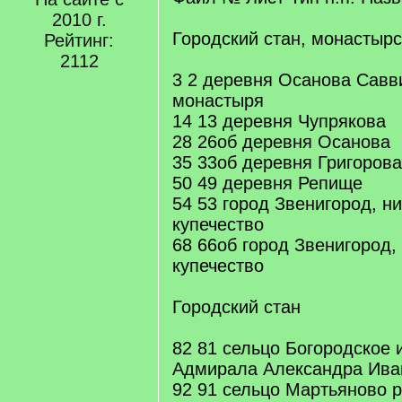
2010 г.
Городский стан, монастыр
Рейтинг:
2112
3 2 деревня Осанова Савв
монастыря
14 13 деревня Чупрякова
28 26об деревня Осанова
35 33об деревня Григорова
50 49 деревня Репище
54 53 город Звенигород, н
купечество
68 66об город Звенигород,
купечество
Городский стан
82 81 сельцо Богородское 
Адмирала Александра Ива
92 91 сельцо Мартьяново 