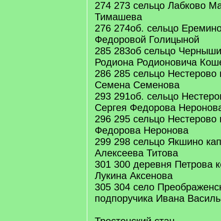
274 273 сельцо Лабково М
Тимашева
276 274об. сельцо Еремин
Федоровой Голицыной
285 283об сельцо Черныши
Родиона Родионовича Кош
286 285 сельцо Нестерово 
Семена Семенова
293 291об. сельцо Нестеров
Сергея Федорова Неронов
296 295 сельцо Нестерово 
Федорова Неронова
299 298 сельцо Якшино ка
Алексеева Титова
301 300 деревня Петрова к
Лукина Аксенова
305 304 село Преображенс
подпоручика Ивана Василь