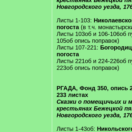
крестьянах Бежецкой п
Новгородского уезда, 17
Листы 1-103:
Николаевско
погоста
(в т.ч. монастырск
Листы 103об и 106-106об пу
105об опись поправок)
Листы 107-221:
Богородиц
погоста
Листы 221об и 224-226об пу
223об опись поправок)
РГАДА, Фонд 350, опись 2
233 листах
Сказки о помещичьих и 
крестьянах Бежецкой п
Новгородского уезда, 17
Листы 1-43об:
Никольског