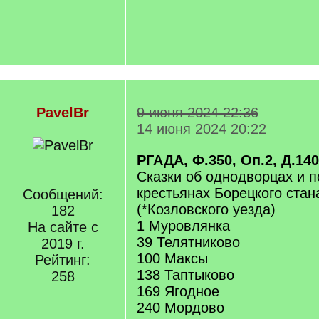
PavelBr
9 июня 2024 22:36
14 июня 2024 20:22
РГАДА, Ф.350, Оп.2, Д.14
Сказки об однодворцах и 
крестьянах Борецкого стана
Сообщений:
(*Козловского уезда)
182
1 Муровлянка
На сайте с
39 Телятниково
2019 г.
100 Максы
Рейтинг:
138 Таптыково
258
169 Ягодное
240 Мордово