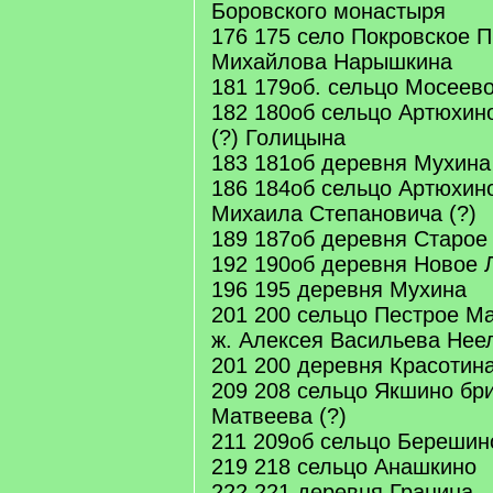
Боровского монастыря
176 175 село Покровское 
Михайлова Нарышкина
181 179об. сельцо Мосеево
182 180об сельцо Артюхин
(?) Голицына
183 181об деревня Мухина
186 184об сельцо Артюхин
Михаила Степановича (?)
189 187об деревня Старое
192 190об деревня Новое 
196 195 деревня Мухина
201 200 сельцо Пестрое М
ж. Алексея Васильева Нее
201 200 деревня Красотин
209 208 сельцо Якшино бр
Матвеева (?)
211 209об сельцо Берешино
219 218 сельцо Анашкино
222 221 деревня Гранина