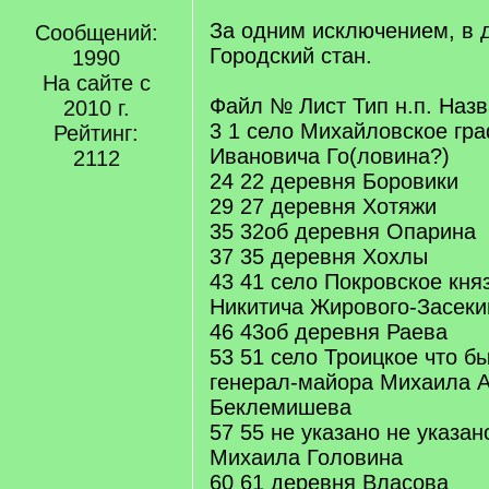
За одним исключением, в д
Сообщений:
Городский стан.
1990
На сайте с
Файл № Лист Тип н.п. Наз
2010 г.
3 1 село Михайловское гр
Рейтинг:
Ивановича Го(ловина?)
2112
24 22 деревня Боровики
29 27 деревня Хотяжи
35 32об деревня Опарина
37 35 деревня Хохлы
43 41 село Покровское кня
Никитича Жирового-Засеки
46 43об деревня Раева
53 51 село Троицкое что б
генерал-майора Михаила 
Беклемишева
57 55 не указано не указан
Михаила Головина
60 61 деревня Власова