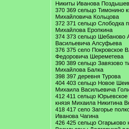
Никиты Иванова Поздыше
370 369 сельцо Тимонино 
Михайловича Кольцова
372 371 сельцо Слободка 
Михайлова Еропкина
374 373 сельцо Шебаново
Васильевича Алсуфьева
376 375 село Покровское 
Федоровича Шереметева
390 389 сельцо Завязово т
Михайлова Балка
398 397 деревня Турова
404 403 сельцо Новое Шеи
Михаила Васильевича Гол
412 411 сельцо Юрьевское
князя Михаила Никитина В
418 417 село Загорье полк
Иванова Чагина
426 425 сельцо Огарьково 