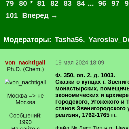
79
80
*
81
82
83
84
...
96
97
9
101
Вперед →
Модераторы:
Tasha56
,
Yaroslav_D
von_nachtigall
19 мая 2024 18:09
Ph.D. (Chem.)
Ф. 350, оп. 2, д. 1003.
Сказки о купцах г. Звениг
монастырских, помещичь
экономических и архиере
Москва => не
Городского, Угожского и 
Москва
станов Звенигородского 
ревизия, 1762-1765 гг.
Сообщений:
1990
Файл № Лист Тип н.п. Наз
На сайте с