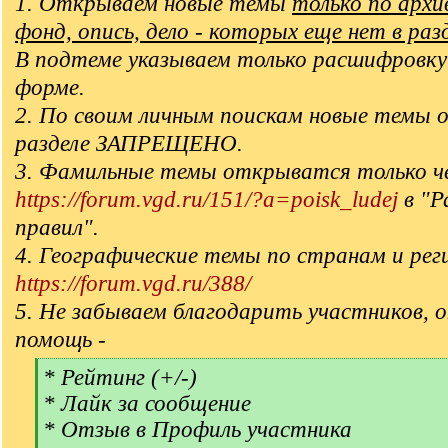
1. Открываем новые темы
только по арх
фонд, опись, дело - которых еще нет в раз
В подтеме указываем только расшифровку
форме.
2. По своим личным поискам новые темы 
разделе ЗАПРЕЩЕНО.
3. Фамильные темы открыватся только ч
https://forum.vgd.ru/151/?a=poisk_ludej
в "Р
правил".
4. Географические темы по странам и рег
https://forum.vgd.ru/388/
5. Не забываем благодарить участников, 
помощь -
[
* Рейтинг (+/-)
q
* Лайк за сообщение
]
* Отзыв в Профиль участника