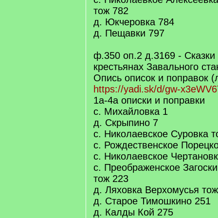
тож 782
д. Юкчеровка 784
д. Пещавки 797
ф.350 оп.2 д.3169 - Сказк
крестьянах Завального ста
Опись описок и поправок (л
https://yadi.sk/d/gw-x3eW
1а-4а описки и поправки
с. Михайловка 1
д. Скрыпино 7
с. Николаевское Суровка т
с. Рождественское Порецко
с. Николаевское Чертановк
с. Преображенское Загоски
тож 223
д. Ляховка Верхомусья тож
д. Старое Тимошкино 251
д. Калды Кой 275