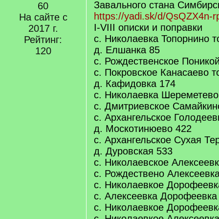
Завального стана Симбирско
60
https://yadi.sk/d/QsQZX4n-
На сайте с
I-VIII описки и поправки
2017 г.
с. Николаевка Топорнино т
Рейтинг:
д. Елшанка 85
120
с. Рождественское Понико
с. Покровское Канасаево т
д. Кафидовка 174
с. Николаевка Шереметево
с. Дмитриевское Самайкин
с. Архангельское Голодеев
д. Москотинюево 422
с. Архангельское Сухая Те
д. Дуровская 533
с. Николаевское Алексеевк
с. Рождествено Алексеевка
с. Николаевкое Дорофеевк
с. Алексеевка Дорофеевка
с. Николаевкое Дорофеевк
с. Николаевкое Алексеевк