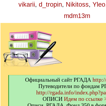
vikarii
,
d_tropin
,
Nikitoss
,
Yleo
mdm13m
[
Официальный сайт РГАДА
http:/
q
Путеводители по фондам 
]
http://rgada.info/index.php?p
ОПИСИ
Идем по ссылке 
Описи. РГАДА. Фонд 350 в фор