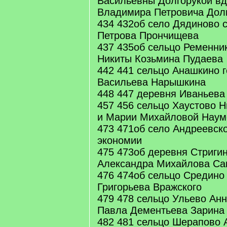
Васильевны Долгорукой вд
Владимира Петровича Дол
434 432об село Дядиново 
Петрова Прончищева
437 435об сельцо Ременни
Никиты Козьмина Пудаева
442 441 сельцо Анашкино 
Васильева Нарышкина
448 447 деревня Иваньева
457 456 сельцо Хаустово 
и Марии Михайловой Нау
473 471об село Андреевск
экономии
475 473об деревня Стриги
Александра Михайлова Са
476 474об сельцо Средино
Григорьева Вражского
479 478 сельцо Ульево Ан
Павла Дементьева Зарина
482 481 сельцо Шерапово 