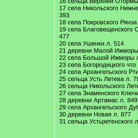
16 сельца Верхней Отормы
17 села Никольского Нижн
393
18 села Покровского Рянза 
19 села Благовещенского 
477
20 села Ушенки л. 514
21 деревни Малой Ижморы 
22 села Большой Ижморы л
23 села Богородицкого что 
24 села Архангельского Рт
25 сельца Усть Летева л. 7
26 сельца Никольского Лет
27 села Знаменского Ключи
28 деревни Артамас л. 849
29 села Архангельского Ду
30 деревни Новая л. 877
31 сельца Устьретенского л