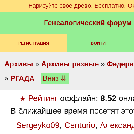
Нарисуйте свое древо. Бесплатно. О
Генеалогический форум
РЕГИСТРАЦИЯ
ВОЙТИ
Архивы
»
Архивы разные
»
Федера
»
РГАДА
Вниз ⇊
Рейтинг
оффлайн:
8.52
онл
★
В ближайшее время посетят это
Sergeyko09
,
Centurio
,
Алексан