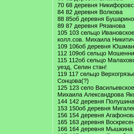
70 68 деревня Никифоровс
84 82 деревня Волкова
88 85об деревня Бушарино
89 87 деревня Рязанова
105 103 сельцо Ивановско
колл.сов. Михаила Никити
109 106об деревня Юшман
112 109об сельцо Мошенн
115 112об сельцо Малахово
уезд, Селин стан!
119 117 сельцо Верхогрязь
Сонцова(?)
125 123 село Васильевско
Михаила Александрова Як
144 142 деревня Полушин
153 150об деревня Мигале
156 154 деревня Агафонов
165 163 деревня Воскресе
166 164 деревня Мышкина