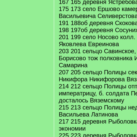
167 165 деревня Ястребов
175 173 село Ершово каме
Васильевича Селиверстова
191 188об деревня Скоков
198 197об деревня Сосуни
201 199 село Носово колл.
Яковлева Евреинова
203 201 сельцо Савинское,
Борисово тож полковника 
Самарина
207 205 сельцо Полицы се
Никифора Никифорова Вяз
214 212 сельцо Полицы от
императрицу, б. солдата П
досталось Вяземскому
215 213 сельцо Полицы не
Васильева Латинова
217 215 деревня Рыболовк
экономии
225 223 деревня Рыболовк