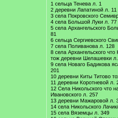
1 сельца Тенева л. 1
2 деревни Лапатиной л. 11
3 села Покровского Семивр
4 села Большой Луки л. 77
5 села Архангельского Бол
81
6 сельца Сергиевского Сви
7 села Поливанова л. 128
8 села Архангельского что
тож деревни Шелашевки л.
9 села Новаго Бадикова яс
201
10 деревни Киты Титово то
11 деревни Коротневой л. 
12 Села Никольского что н
Ивановского л. 257
13 деревни Мажаровой л. 
14 села Никольского Лачик
15 села Вяземцы л. 349