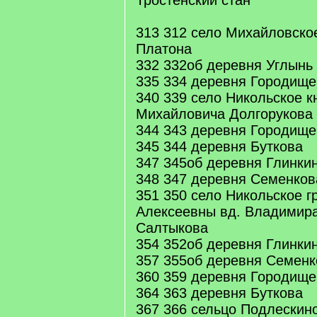
Тростенский стан
313 312 село Михайловско
Платона
332 332об деревня Углынь
335 334 деревня Городище
340 339 село Никольское к
Михайловича Долгорукова
344 343 деревня Городище
345 344 деревня Буткова
347 345об деревня Глинки
348 347 деревня Семенков
351 350 село Никольское 
Алексеевны вд. Владимир
Салтыкова
354 352об деревня Глинки
357 355об деревня Семенк
360 359 деревня Городище
364 363 деревня Буткова
367 366 сельцо Подлескин