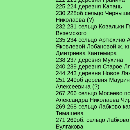
225 224 деревня Капань
230 228об сельцо Черныши
Николаева (?)
232 231 сельцо Ковальки Г
Вяземского
235 234 сельцо Артюхино 
Яковлевой Лобановой ж. к
Дмитриева Кантемира
238 237 деревня Мухина
240 239 деревня Старое Л
244 243 деревня Новое Ля
251 249об деревня Маурин
Алексеевича (?)
267 266 сельцо Мосеево п
Александра Николаева Чи
269 268 сельцо Лабково ка
Тимашева
271 269об. сельцо Лабков
Булгакова