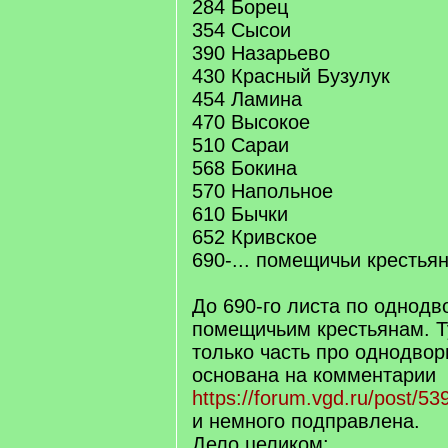
284 Борец
354 Сысои
390 Назарьево
430 Красный Бузулук
454 Ламина
470 Высокое
510 Сараи
568 Бокина
570 Напольное
610 Бычки
652 Кривское
690-... помещичьи крестья
До 690-го листа по однодво
помещичьим крестьянам. Т
только часть про однодво
основана на комментарии
https://forum.vgd.ru/post/
и немного подправлена.
Дело целиком: