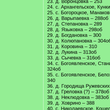
23. д. Воронцовка – 253
24. с. Архангельское, Кунк
25. с. Богороцкое, Манаков
26. д. Варыпаевка – 288об
27. д. Степановка – 289
28. д. Языковка – 298об
29. д. Богдановка – 300
30. д. Колюпановка – 304о
31. д. Коровина – 310
32. д. Лукина – 313об
33. д. Сычевка – 316об
34. с. Богоявленское, Ста
324об
35. с. Богоявленское, Бел
340
36. д. Городища Ружевских
37. д. Греловка (?) – 378об
38. д. Неклюдовка – 383об
39. д. Ховрино – 388
40. с. Николаевское, Коше