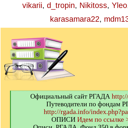
vikarii
,
d_tropin
,
Nikitoss
,
Yleo
karasamara22
,
mdm1
[
Официальный сайт РГАДА
http:/
q
Путеводители по фондам 
]
http://rgada.info/index.php?p
ОПИСИ
Идем по ссылке 
Описи. РГАДА. Фонд 350 в фор