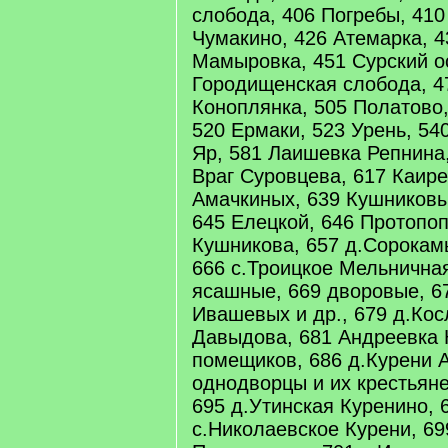
слобода, 406 Погребы, 410
Чумакино, 426 Атемарка, 4
Мамыровка, 451 Сурский ос
Городищенская слобода, 4
Коноплянка, 505 Полатово,
520 Ермаки, 523 Урень, 54
Яр, 581 Лаишевка Репнина
Враг Суровцева, 617 Каире
Амачкиных, 639 Кушниковы
645 Елецкой, 646 Протопоп
Кушникова, 657 д.Сорокам
666 с.Троицкое Мельнична
ясашные, 669 дворовые, 6
Ивашевых и др., 679 д.Ко
Давыдова, 681 Андреевка 
помещиков, 686 д.Курени А
однодворцы и их крестьяне
695 д.Утинская Куренино, 
с.Николаевское Курени, 69