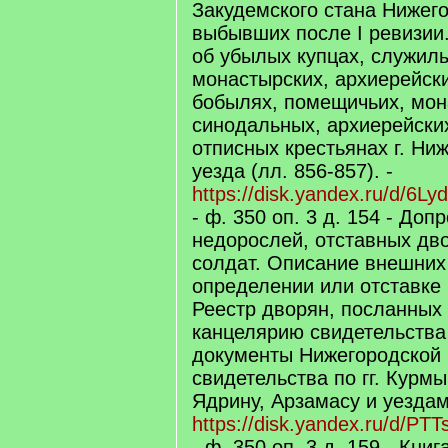
Закудемского стана Нижего
выбывших после I ревизии
об убылых купцах, служил
монастырских, архиерейск
бобылях, помещичьих, мон
синодальных, архиерейски
отписных крестьянах г. Ни
уезда (лл. 856-857). -
https://disk.yandex.ru/d/6L
- ф. 350 оп. 3 д. 154 - До
недорослей, отставных дво
солдат. Описание внешних
определении или отставке 
Реестр дворян, посланных
канцелярию свидетельства 
документы Нижегородской
свидетельства по гг. Курм
Ядрину, Арзамасу и уездам
https://disk.yandex.ru/d/P
- ф. 350 оп. 3 д. 159 - Кни