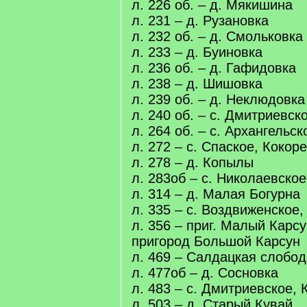
л. 226 об. – д. Мякишина
л. 231 – д. Рузановка
л. 232 об. – д. Смольковка
л. 233 – д. Буиновка
л. 236 об. – д. Гафидовка
л. 238 – д. Шишовка
л. 239 об. – д. Неклюдовка
л. 240 об. – с. Дмитриевск
л. 264 об. – с. Архангельс
л. 272 – с. Спаское, Кокор
л. 278 – д. Копылы
л. 283об – с. Николаевское
л. 314 – д. Малая Богурна
л. 335 – с. Воздвиженское,
л. 356 – приг. Малый Карсу
пригород Большой Карсун
л. 469 – Салдацкая слобод
л. 477об – д. Сосновка
л. 483 – с. Дмитриевское, 
л. 503 – д. Старый Кувай