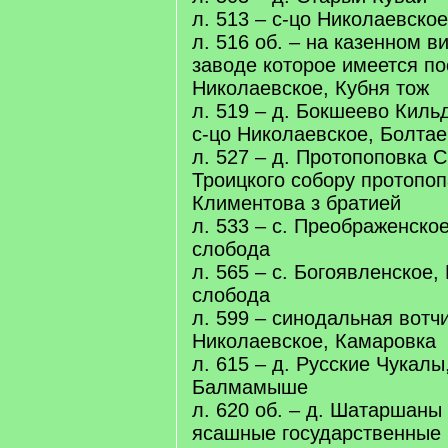
л. 513 – с-цо Николаевское
л. 516 об. – на казенном 
заводе которое имеется п
Николаевское, Кубня тож
л. 519 – д. Бокшеево Киль
с-цо Николаевское, Болтае
л. 527 – д. Протопоповка 
Троицкого собору протопо
Климентова з братией
л. 533 – с. Преображенско
слобода
л. 565 – с. Богоявленское,
слобода
л. 599 – синодальная вотч
Николаевское, Камаровка
л. 615 – д. Русские Чукалы,
Балмамыше
л. 620 об. – д. Шатаршаны
ясашные государственные 