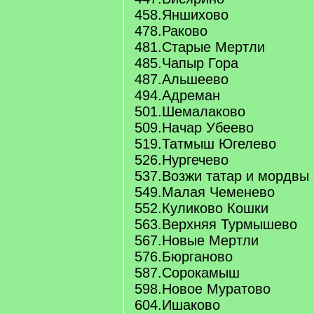
458.Яншихово
478.Раково
481.Старые Мертли
485.Чапыр Гора
487.Альшеево
494.Адреман
501.Шемалаково
509.Начар Убеево
519.Татмыш Югелево
526.Нургечево
537.Возжи татар и мордвы
549.Малая Чеменево
552.Куликово Кошки
563.Верхняя Турмышево
567.Новые Мертли
576.Бюрганово
587.Сорокамыш
598.Новое Муратово
604.Ишаково