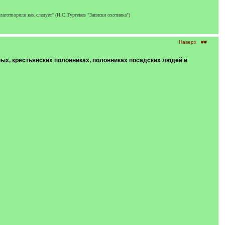
благотворили как следует" (И.С.Тургенев "Записки охотника")
Наверх
##
ных, крестьянских половниках, половниках посадских людей и