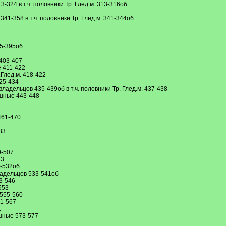
-324 в т.ч. половники Тр. Глед.м. 313-316об
41-358 в т.ч. половники Тр. Глед.м. 341-344об
85-395об
 403-407
 411-422
.Глед.м. 418-422
25-434
владельцов 435-439об в т.ч. половники Тр. Глед.м. 437-438
ошные 443-448
461-470
83
0-507
23
4-532об
ладельцов 533-541об
3-546
553
555-560
61-567
1
шные 573-577