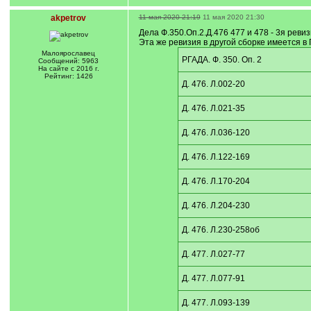
akpetrov
11 мая 2020 21:19
11 мая 2020 21:30
Дела Ф.350.Оп.2.Д.476 477 и 478 - 3я реви
Эта же ревизия в другой сборке имеется в 
Малоярославец
РГАДА. Ф. 350. Оп. 2
Сообщений: 5963
На сайте с 2016 г.
Рейтинг: 1426
Д. 476. Л.002-20
Д. 476. Л.021-35
Д. 476. Л.036-120
Д. 476. Л.122-169
Д. 476. Л.170-204
Д. 476. Л.204-230
Д. 476. Л.230-258об
Д. 477. Л.027-77
Д. 477. Л.077-91
Д. 477. Л.093-139