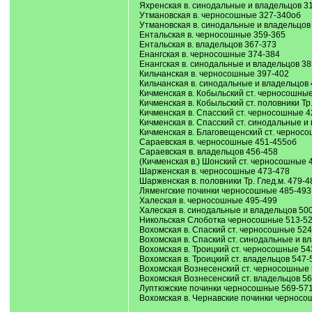
Яхренская в. синодальные и владельцов 313
Утмановская в. черносошные 327-340об
Утмановская в. синодальные и владельцов 3
Ентальская в. черносошные 359-365
Ентальская в. владельцов 367-373
Енангская в. черносошные 374-384
Енангская в. синодальные и владельцов 3
Кильчанская в. черносошные 397-402
Кильчанская в. синодальные и владельцов
Кичменская в. Кобыльский ст. черносошные
Кичменская в. Кобыльский ст. половники Тр
Кичменская в. Спасский ст. черносошные 4
Кичменская в. Спасский ст. синодальные и 
Кичменская в. Благовещенский ст. чернос
Сараевская в. черносошные 451-455об
Сараевская в. владельцов 456-458
(Кичменская в.) Шонский ст. черносошные 
Шарженская в. черносошные 473-478
Шарженская в. половники Тр. Глед.м. 479-4
Ляменгские починки черносошные 485-493
Халеская в. черносошные 495-499
Халеская в. синодальные и владельцов 50
Никольская Слоботка черносошные 513-5
Вохомская в. Спаский ст. черносошные 52
Вохомская в. Спаский ст. синодальные и в
Вохомская в. Троицкий ст. черносошные 54
Вохомская в. Троицкий ст. владельцов 547-
Вохомская Вознесенский ст. черносошные 
Вохомская Вознесенский ст. владельцов 5
Луптюжские починки черносошные 569-57
Вохомская в. Чернавские починки черносо