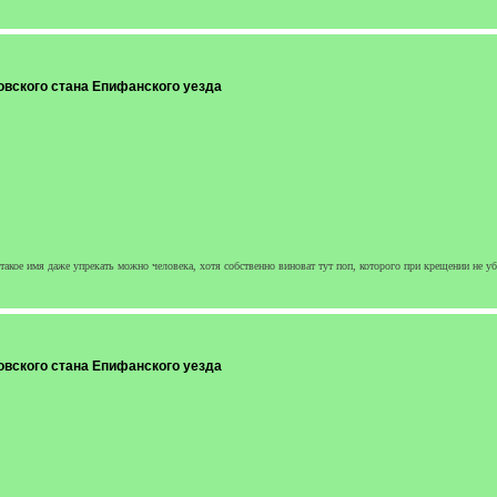
овского стана Епифанского уезда
а такое имя даже упрекать можно человека, хотя собственно виноват тут поп, которого при крещении не у
овского стана Епифанского уезда