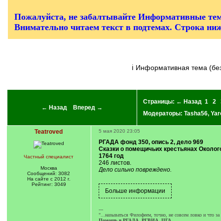
/
q
]
Пожалуйста, не забалтывайте Информативные тем
Внимательно читаем текст в подтемах. Строка ни
ℹ Информативная тема (б
Страницы:
← Назад
1
2
← Назад
Вперед →
Модераторы:
Tasha56
,
Yar
Teatroved
5 мая 2020 23:05
РГАДА фонд 350, опись 2, дело 969
Сказки о помещичьих крестьянах Околого
1764 год
Частный специалист
246 листов.
Москва
Дело сильно повреждено.
Сообщений: 3082
На сайте с 2012 г.
Рейтинг: 3049
---
"...называться Филофеем, точно, не совсем ловко и что з
Помощь в РГАДА, РГВИА, ЦГА