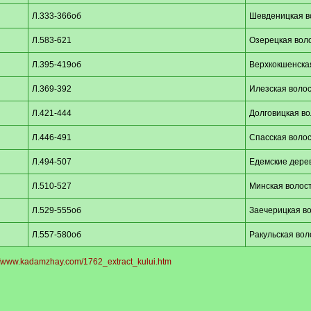
Л.333-366об
Шевденицкая в
Л.583-621
Озерецкая вол
Л.395-419об
Верхкокшенска
Л.369-392
Илезская волос
Л.421-444
Долговицкая во
Л.446-491
Спасская волос
Л.494-507
Едемские дере
Л.510-527
Минская волос
Л.529-555об
Заечерицкая в
Л.557-580об
Ракульская вол
//www.kadamzhay.com/1762_extract_kului.htm