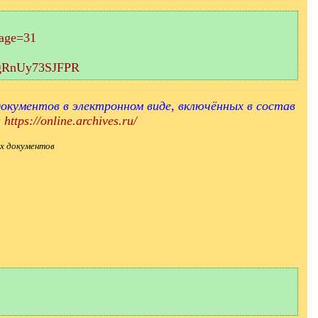
page=31
aEgRnUy73SJFPR
окументов в электронном виде, включённых в состав
и
https://online.archives.ru/
х документов