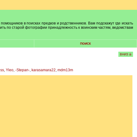
 помощников в поисках предков и родственников. Вам подскажут где искать
лить по старой фотографии принадлежность к воинским частям, ведомствам
ПОИСК
ВНИЗ ⇊
oss
,
Yleo
,
-Stepan-
,
karasamara22
,
mdm13m