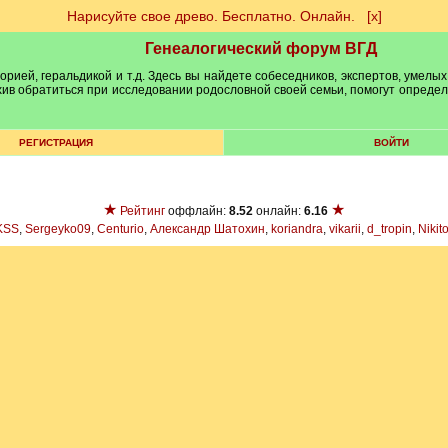
Нарисуйте свое древо. Бесплатно. Онлайн.
[х]
Генеалогический форум ВГД
рией, геральдикой и т.д. Здесь вы найдете собеседников, экспертов, умелых
рхив обратиться при исследовании родословной своей семьи, помогут опреде
РЕГИСТРАЦИЯ
ВОЙТИ
★
★
Рейтинг
оффлайн:
8.52
онлайн:
6.16
KSS
,
Sergeyko09
,
Centurio
,
Александр Шатохин
,
koriandra
,
vikarii
,
d_tropin
,
Nikit