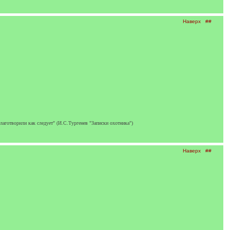
Наверх
##
благотворили как следует" (И.С.Тургенев "Записки охотника")
Наверх
##