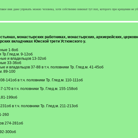
а такое имя даже упрекать можно человека, хотя собственно виноват тут поп, которого при крещении не у
стьянах, монастырских работниках, монастырских, архиерейских, церков
рских вкладчиках Южской трети Устюжского у.
шные 1-8об
 Тр.Глед.м. 9-12об
ные и владельцов 13-32об
ные 33-36об
 и владельцов 37-88 в т.ч. половники Тр. Глед.м. 41-45об
. 89-100
8-141об в т.ч. половники Тр. Глед.м. 110-111об
-170 в т.ч. половники Тр. Глед.м. 155-158об
181-199об
31об в т.ч. половники Тр. Глед.м. 211-213об
1-260
ов 274-281об
292-300об