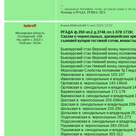
---
"...называться Филофеем, точно, не совсем ловко и что з
Помощь в РГАДА, РГВИА, ЦГА
bobroff
6 мая 2020 13:48
6 мая 2020 13:52
РГАДА ф.350 оп.2 д.3746 лл.1-578 1719г.
Московская область
Сказки о черносошных, архиерейских кре
Сообщений: 438
На сайте с 2010 г.
сыновей купцов гостиной сотни, монасты
Рейтинг: 8154
Быкокурский стан Верхний конец черносо
Быкокурский стан Верхний конец половники
Быкокурский стан Верхний конец синодаль
Быкокурский стан Нижний конец черносош
Быкокурский стан Нижний конец синодальные
Морозовская Слоботка половники Тр.Глед.м
Ивановская в. черносошные 103-107
Ивановская в. синодальные и владельцов 10
Орловская в. черносошные 143-146об
Орловская в. синодальные и владельцов 147
Варженская в. черносошные 171-179
Варженская в. синодальные и владельцов 
Шасская в. черносошные 203-208об
Шасская в. синодальные и владельцов 209-2
Шольская в. черносошные 233-250
Шольская в. синодальные и владельцов 25
Подосиновская в. черносошные 261-273
Подосиновская в. синодальные и владельц
Пушемская в. черносошные 283-291об
Пушемская в. синодальные и владельцов 
Яхренская в. черносошные 303-312