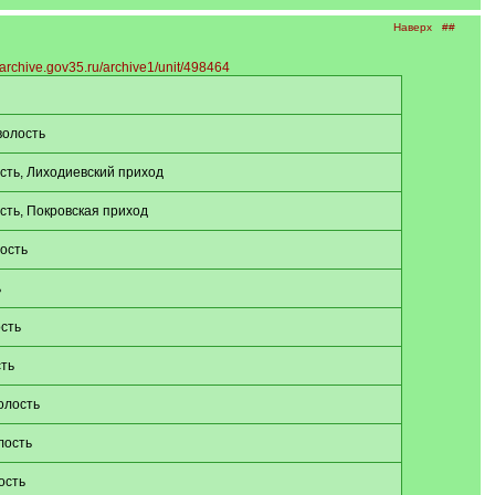
Наверх
##
sarchive.gov35.ru/archive1/unit/498464
волость
сть, Лиходиевский приход
сть, Покровская приход
ость
ь
сть
ть
олость
лость
ость