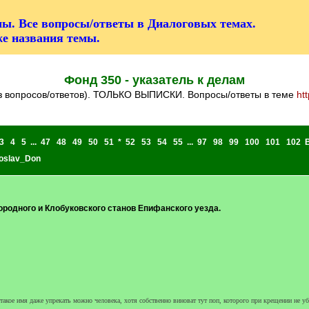
ы. Все вопросы/ответы в Диалоговых темах.
же названия темы.
Фонд 350 - указатель к делам
ез вопросов/ответов). ТОЛЬКО ВЫПИСКИ. Вопросы/ответы в теме
ht
3
4
5
...
47
48
49
50
51
*
52
53
54
55
...
97
98
99
100
101
102
oslav_Don
родного и Клобуковского станов Епифанского уезда.
а такое имя даже упрекать можно человека, хотя собственно виноват тут поп, которого при крещении не у