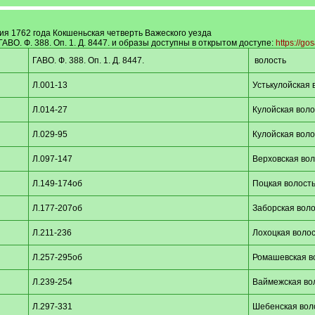
зия 1762 года Кокшеньская четверть Важеского уезда
ГАВО. Ф. 388. Оп. 1. Д. 8447. и образы доступны в открытом доступе:
https://go
ГАВО. Ф. 388. Оп. 1. Д. 8447.
волость
Л.001-13
Устькулойская 
Л.014-27
Кулойская воло
Л.029-95
Кулойская воло
Л.097-147
Верховская вол
Л.149-174об
Поцкая волост
Л.177-207об
Заборская воло
Л.211-236
Лохоцкая волос
Л.257-295об
Ромашевская в
Л.239-254
Ваймежская во
Л.297-331
Шебенская вол