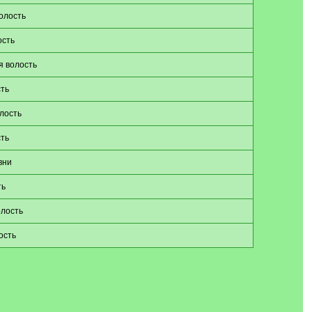
олость
ость
я волость
ть
лость
ть
вни
ть
олость
ость