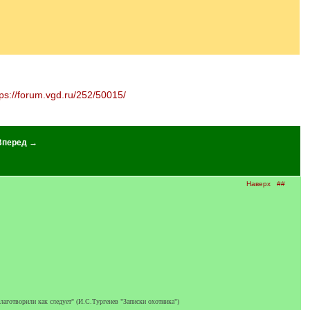
tps://forum.vgd.ru/252/50015/
Вперед →
Наверх
##
благотворили как следует" (И.С.Тургенев "Записки охотника")