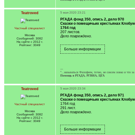
Teatroved
5 мая 2020 23:21
РГАДА фонд 350, опись 2, дело 970
Сказки о помещичьих крестьянах Клобук
1764 год
Частный специалист
207 листов.
Москва
Дело повреждено.
Сообщений: 3082
На сайте с 2012 г.
Рейтинг: 3049
---
"...называться Филофеем, точно, не совсем ловко и что з
Помощь в РГАДА, РГВИА, ЦГА
Teatroved
5 мая 2020 23:34
РГАДА фонд 350, опись 2, дело 971
Сказки о помещичьих крестьянах Клобук
1764 год
Частный специалист
291 лист.
Москва
Дело повреждено
.
Сообщений: 3082
На сайте с 2012 г.
Рейтинг: 3049