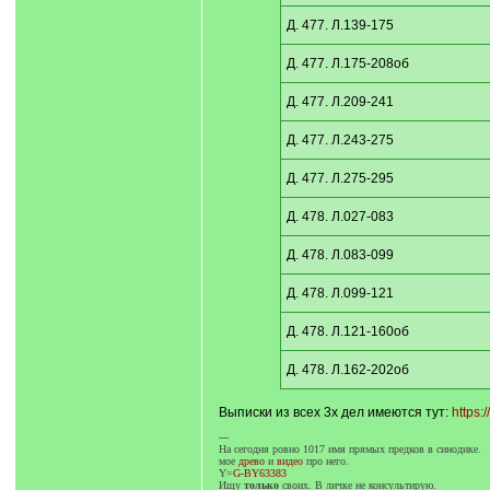
Д. 477. Л.139-175
Д. 477. Л.175-208об
Д. 477. Л.209-241
Д. 477. Л.243-275
Д. 477. Л.275-295
Д. 478. Л.027-083
Д. 478. Л.083-099
Д. 478. Л.099-121
Д. 478. Л.121-160об
Д. 478. Л.162-202об
Выписки из всех 3х дел имеются тут:
https:
---
На сегодня ровно 1017 имя прямых предков в синодике.
мое
древо
и
видео
про него.
Y=
G-BY63383
Ищу
только
своих. В личке не консультирую.