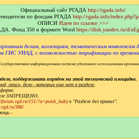
Официальный сайт РГАДА
http://rgada.info/
еводители по фондам РГАДА
http://rgada.info/index.php?
ОПИСИ
Идем по ссылке >>>
АДА. Фонд 350 в формате Word
https://disk.yandex.ru/d/
архивным делам, коллекциям, тематическим комплексам д
ов ГИС УИАД, с возможностью тарификации по времен
Государственная информационная система удаленного использования архивны
деле, поддерживать порядок на этой технической площадке.
д, опись, дело - которых еще нет в разделе
.
 форме.
зделе ЗАПРЕЩЕНО.
://forum.vgd.ru/151/?a=poisk_ludej
в "Разделе без правил".
.vgd.ru/388/
мощь -