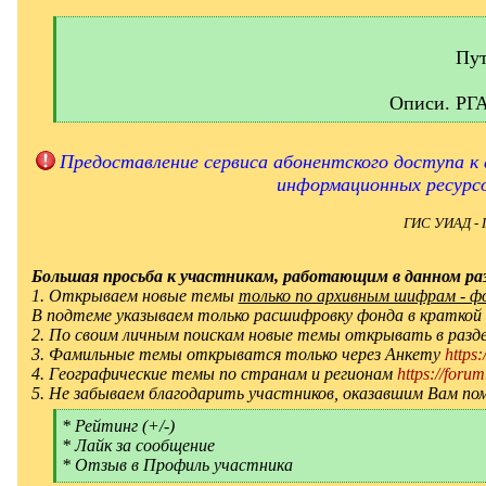
[
q
]
Пут
Описи. РГ
[
/
q
Предоставление сервиса абонентского доступа к 
]
информационных ресурс
ГИС УИАД - 
Большая просьба к участникам, работающим в данном раз
1. Открываем новые темы
только по архивным шифрам - фон
В подтеме указываем только расшифровку фонда в краткой
2. По своим личным поискам новые темы открывать в ра
3. Фамильные темы открыватся только через Анкету
https
4. Географические темы по странам и регионам
https://forum
5. Не забываем благодарить участников, оказавшим Вам по
[
* Рейтинг (+/-)
q
* Лайк за сообщение
]
* Отзыв в Профиль участника
[