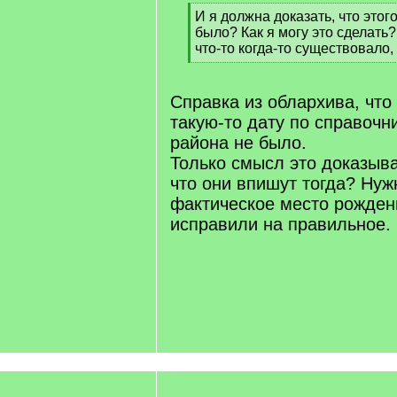
[
И я должна доказать, что этог
q
было? Как я могу это сделать?
]
что-то когда-то существовало, 
[
/
q
Справка из облархива, что
]
такую-то дату по справочн
района не было.
Только смысл это доказыва
что они впишут тогда? Нуж
фактическое место рожден
исправили на правильное.