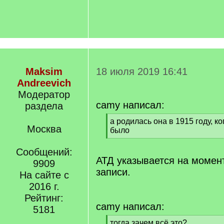
Maksim
18 июля 2019 16:41
Andreevich
Модератор
camy написал:
раздела
[
а родилась она в 1915 году, ко
Москва
q
было
]
[
/
Сообщений:
q
АТД указывается на момен
9909
]
записи.
На сайте с
2016 г.
Рейтинг:
camy написал:
5181
[
тогда зачем всё это?