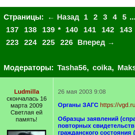
Страницы:
← Назад
1
2
3
4
5
..
137
138
139
*
140
141
142
143
223
224
225
226
Вперед →
Модераторы:
Tasha56
,
coika
,
Maks
Ludmilla
26 мая 2003 9:08
скончалась 16
Органы ЗАГС
https://vgd.
марта 2009
Светлая ей
Образцы заявлений (спр
память!
повторных свидетельств 
гражданского состояния