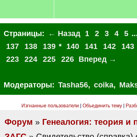
Страницы:
← Назад
1
2
3
4
5
..
137
138
139
*
140
141
142
143
223
224
225
226
Вперед →
Модераторы:
Tasha56
,
coika
,
Maks
Изгнанные пользователи
|
Объединить тему
|
Разб
Форум
»
Генеалогия: теория и 
ЗАГС
» Свидетельство (справка) 