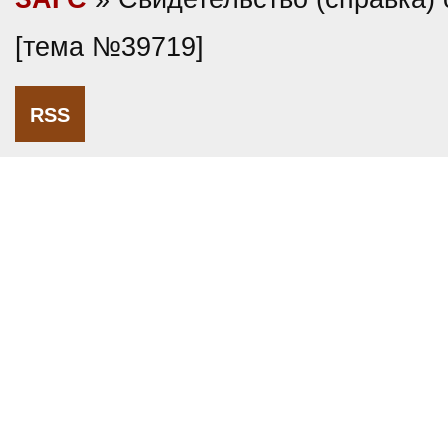
[тема №39719]
RSS