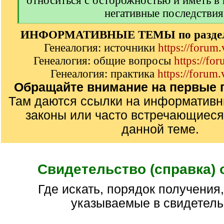
относиться с осторожностью и иметь в
негативные последствия
[
ИНФОРМАТИВНЫЕ ТЕМЫ по разделу
/
q
Генеалогия: источники
https://forum
]
Генеалогия: общие вопросы
https://fo
Генеалогия: практика
https://forum.
Обращайте внимание на первые п
Там даются ссылки на информатив
законы или часто встречающиеся
данной теме.
Свидетельство (справка) 
где искать, порядок получения, сведения
указываемые в свидетель