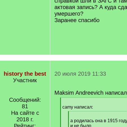
справкой шли в ЗАГС и та
актовая запись? А куда сд
умершего?
Заранее спасибо
history the best
20 июля 2019 11:33
Участник
Maksim Andreevich написал
Сообщений:
[
81
q
camy написал:
]
На сайте с
[
2018 г.
q
а родилась она в 1915 году
Рейтинг:
]
и не было