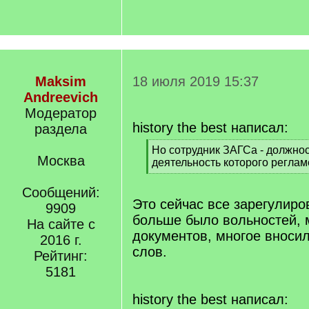
Maksim
18 июля 2019 15:37
Andreevich
Модератор
history the best написал:
раздела
[
Но сотрудник ЗАГСа - должнос
Москва
q
деятельность которого регла
]
[
/
Сообщений:
q
Это сейчас все зарегулиро
9909
]
больше было вольностей,
На сайте с
документов, многое вноси
2016 г.
слов.
Рейтинг:
5181
history the best написал: