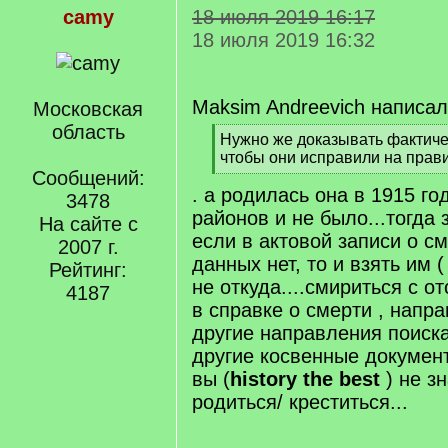
camy
18 июля 2019 16:17
18 июля 2019 16:32
Maksim Andreevich написал
Московская
область
[
Нужно же доказывать фактиче
q
чтобы они исправили на прав
]
Сообщений:
[
. а родилась она в 1915 год
/
3478
q
районов и не было...тогда 
На сайте с
]
если в актовой записи о с
2007 г.
данных нет, то и взять им 
Рейтинг:
не откуда....смириться с о
4187
в справке о смерти , напр
другие направления поиска 
другие косвенные документ
вы (
history
the
best
) не з
родиться/ креститься...