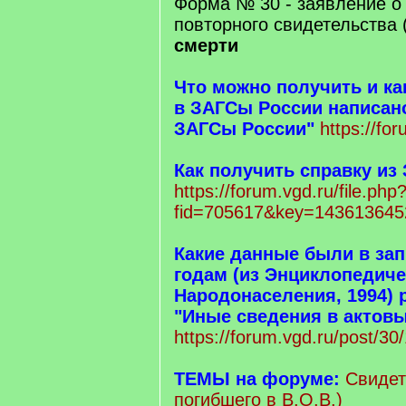
Форма № 30 - заявление о
повторного свидетельства 
смерти
Что можно получить и ка
в ЗАГСы России написано
ЗАГСы России"
https://fo
Как получить справку из
https://forum.vgd.ru/file.php
fid=705617&key=143613645
Какие данные были в зап
годам (из Энциклопедиче
Народонаселения, 1994) 
"Иные сведения в актовы
https://forum.vgd.ru/post/
ТЕМЫ на форуме:
Свидет
погибшего в В.О.В.)