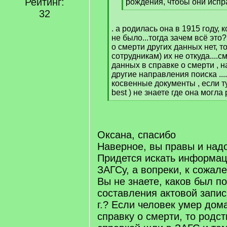
Рейтинг:
]
рождения, чтобы они испр
[
32
/
. а родилась она в 1915 году, 
q
не было...тогда зачем всё это
]
о смерти других данных нет, то
сотрудникам) их не откуда....
данных в справке о смерти , 
другие направления поиска ....
косвенные документы , если туп
best ) не знаете где она могла 
[
/
q
]
Оксана, спасибо
Наверное, вы правы и над
Придется искать информац
ЗАГСу, а вопреки, к сожал
Вы не знаете, каков был п
составления актовой запис
г.? Если человек умер дом
справку о смерти, то родст