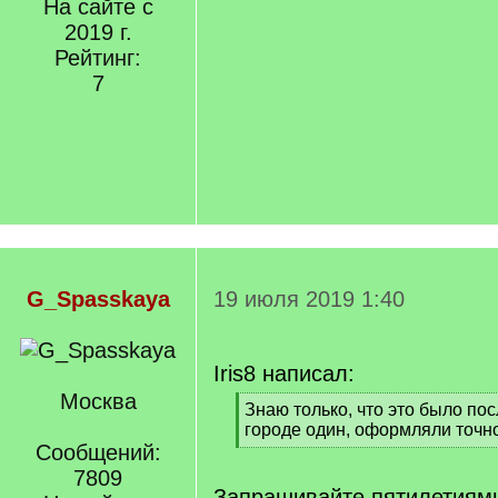
На сайте с
2019 г.
Рейтинг:
7
G_Spasskaya
19 июля 2019 1:40
Iris8 написал:
Москва
[
Знаю только, что это было по
q
городе один, оформляли точно
]
Сообщений:
[
/
7809
q
Запрашивайте пятилетиями.