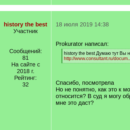
history the best
18 июля 2019 14:38
Участник
Prokurator написал:
Сообщений:
[
history the best Думаю тут Вы 
81
q
http://www.consultant.ru/docum.
]
На сайте с
[
/
2018 г.
q
Рейтинг:
]
Спасибо, посмотрела
32
Но не понятно, как это к м
относится? В суд я могу об
мне это даст?