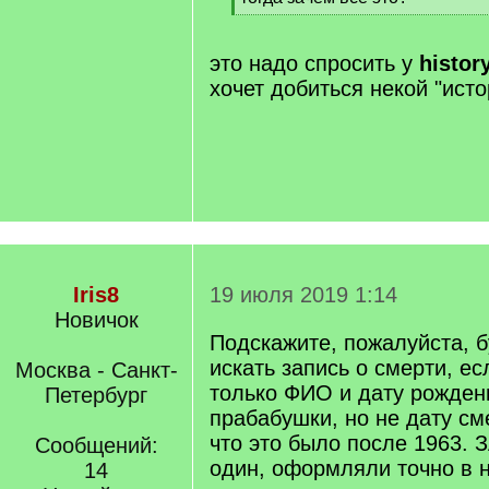
q
[
]
/
q
это надо спросить у
histor
]
хочет добиться некой "ист
Iris8
19 июля 2019 1:14
Новичок
Подскажите, пожалуйста, 
искать запись о смерти, ес
Москва - Санкт-
только ФИО и дату рожден
Петербург
прабабушки, но не дату см
что это было после 1963. 
Сообщений:
один, оформляли точно в 
14