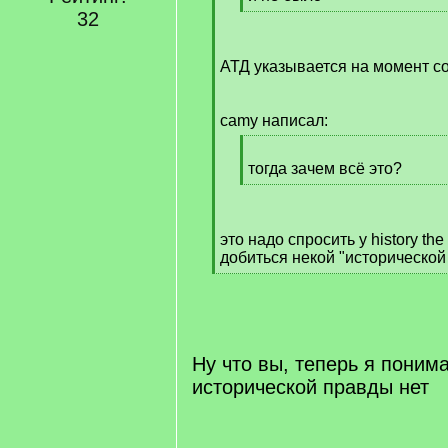
[
32
/
q
АТД указывается на момент с
]
camy написал:
[
q
тогда зачем всё это?
]
[
/
q
это надо спросить у history the
]
добиться некой "исторической
[
/
q
]
Ну что вы, теперь я поним
исторической правды нет