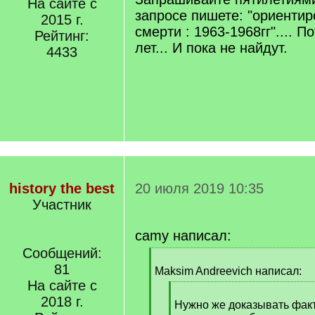
На сайте с
]
запросе пишете: "ориентир
2015 г.
смерти : 1963-1968гг".... 
Рейтинг:
лет... И пока не найдут.
4433
history the best
20 июля 2019 10:35
Участник
camy написал:
Сообщений:
[
81
q
Maksim Andreevich написал:
]
На сайте с
[
2018 г.
q
Нужно же доказывать фак