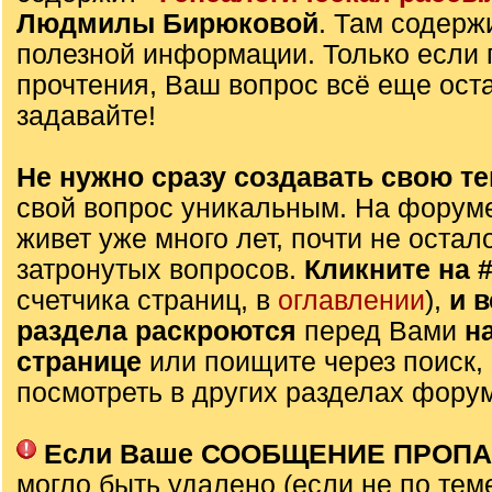
Людмилы Бирюковой
. Там содерж
полезной информации. Только если 
прочтения, Ваш вопрос всё еще оста
задавайте!
Не нужно сразу создавать свою те
свой вопрос уникальным. На форуме
живет уже много лет, почти не остал
затронутых вопросов.
Кликните на 
счетчика страниц, в
оглавлении
),
и 
раздела раскроются
перед Вами
н
странице
или поищите через поиск,
посмотреть в других разделах фору
Если Ваше СООБЩЕНИЕ ПРОП
могло быть удалено (если не по тем