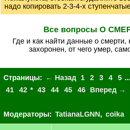
надо копировать 2-3-4-х ступенчаты
Все вопросы О СМЕ
где и как найти данные о смерти, как найти где
захоронен, от чего умер, са
Страницы:
← Назад
1
2
3
4
5
..
41
42
*
43
44
45
46
Вперед →
Модераторы:
TatianaLGNN
,
coika