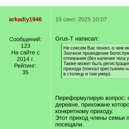
arkadiy1946
15 сент. 2025 10:07
Grus-T написал:
Сообщений:
123
[
Не совсем Вас понял, о чем и
На сайте с
q
Заочное проведение богослу
]
2014 г.
отпевания (без наличия тела 
Также может быть регистрация
Рейтинг:
прихода (поехал крестьянин 
35
в столицу и там умер).
[
/
q
]
Переформулирую вопрос: с
деревне, прихожане котор
конкретному приходу.
Этот приход члены семьи 
посещали.