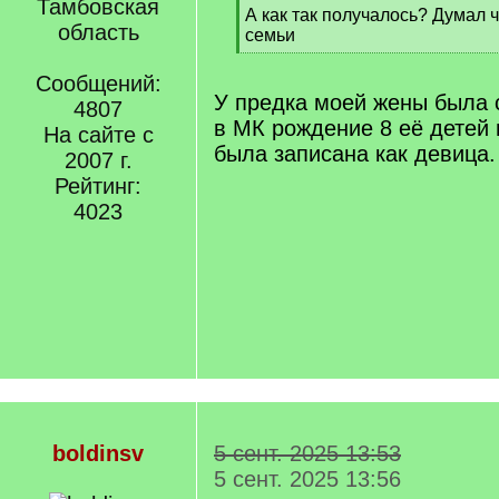
Тамбовская
[
А как так получалось? Думал ч
область
q
семьи
]
[
/
Сообщений:
q
У предка моей жены была 
4807
]
в МК рождение 8 её детей 
На сайте с
была записана как девица.
2007 г.
Рейтинг:
4023
boldinsv
5 сент. 2025 13:53
5 сент. 2025 13:56