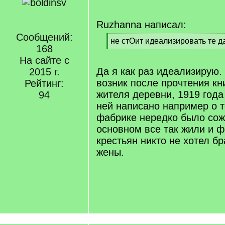
Ruzhanna написал:
Сообщений:
[
не стОит идеализировать те д
168
q
[
]
На сайте с
/
q
Да я как раз идеализирую.
2015 г.
]
возник после прочтения кн
Рейтинг:
жителя деревни, 1919 года
94
ней написано например о т
фабрике нередко было сож
основном все так жили и 
крестьян никто не хотел бр
жены.