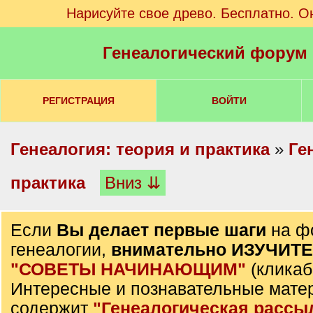
Нарисуйте свое древо. Бесплатно. О
Генеалогический форум
РЕГИСТРАЦИЯ
ВОЙТИ
Генеалогия: теория и практика
»
Ге
практика
Вниз ⇊
Если
Вы делает первые шаги
на ф
генеалогии,
внимательно ИЗУЧИТ
"СОВЕТЫ НАЧИНАЮЩИМ"
(кликаб
Интересные и познавательные мате
содержит
"Генеалогическая рассы