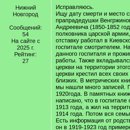
Исправляюсь.
Нижний
Ищу дату смерти и место с
Новгород
прапрадедушки Венгржино
Андреевича (1850-1852 год
Сообщений:
полковника царской армии
54
отставку работал в Киевс
На сайте с
госпитале смотрителем. Н
2025 г.
данного госпиталя и прожи
Рейтинг:
работы. Также вкладывалс
27
церкви на территории этого
церкви крестил всех своих
близких. В метрических кни
мы нашли много записей. 
1920года. В памятных кни
написано, что в госпитале 
1913 года, а жил на терри
1914 года. Потом вся семь
Есть информация от родст
он в 1919-1923 год пример