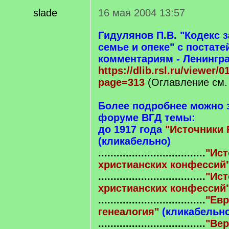
slade
16 мая 2004 13:57
Гидулянов П.В. "Кодекс з
семье и опеке" с постат
комментариям - Ленингра
https://dlib.rsl.ru/viewer
page=313
(Оглавление см
Более подробнее можно 
форуме ВГД темы:
до 1917 года
"Источники
(кликабельно)
...................................
"Ист
христианских конфессий
...................................
"Ист
христианских конфессий
...................................
"Евр
генеалогия"
(кликабельн
...................................
"Вер