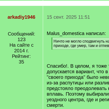
arkadiy1946
15 сент. 2025 11:51
Malus_domestica написал:
Сообщений:
123
[
Ничто не могло сподвигнуть н
На сайте с
q
приходе, где умер, там и отпе
]
2014 г.
[
/
Рейтинг:
q
35
]
Спасибо!. В целом, я тоже
допускается вариант, что 
"своего прихода" было не
из-за распутицы или разли
предстояло преодолевать н
вплавь. Поэтому выбирали
уездного центра, где и ре
смерти.