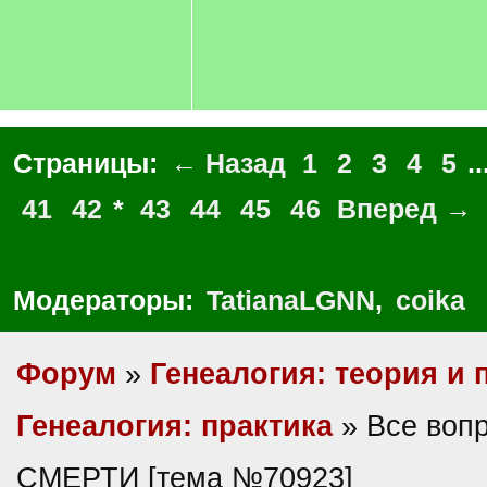
Страницы:
← Назад
1
2
3
4
5
..
41
42
*
43
44
45
46
Вперед →
Модераторы:
TatianaLGNN
,
coika
Форум
»
Генеалогия: теория и 
Генеалогия: практика
» Все воп
СМЕРТИ [тема №70923]