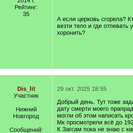
2014 г.
/
Рейтинг:
q
35
]
А если церковь сгорела? К
везти тело и где отпевать 
хоронить?
Dis_lit
29 окт. 2025 18:55
Участник
Добрый день. Тут тоже за
дату смерти моего прапра
Нижний
могли об этом написать к
Новгород
Мк просмотрели всё до 192
К Загсам пока не знаю с к
Сообщений: