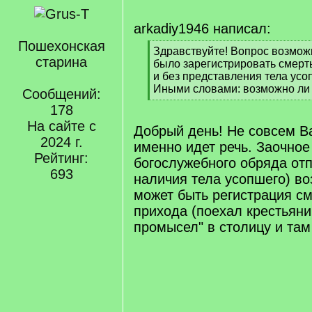
arkadiy1946 написал:
Пошехонская
[
Здравствуйте! Вопрос возмож
старина
q
было зарегистрировать смерть
]
и без представления тела ус
Иными словами: возможно ли
Сообщений:
[
178
/
На сайте с
q
Добрый день! Не совсем Ва
]
2024 г.
именно идет речь. Заочно
Рейтинг:
богослужебного обряда отп
693
наличия тела усопшего) во
может быть регистрация см
прихода (поехал крестьяни
промысел" в столицу и там