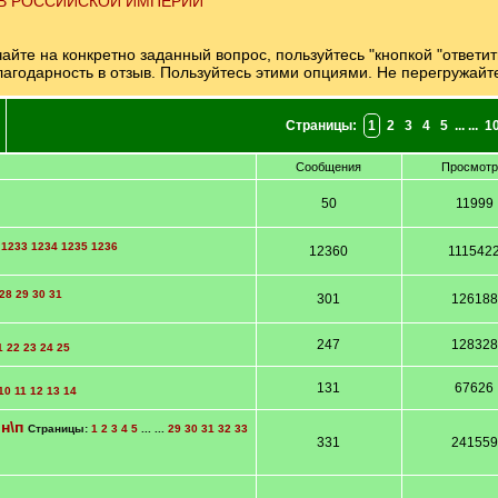
 В РОССИЙСКОЙ ИМПЕРИИ
те на конкретно заданный вопрос, пользуйтесь "кнопкой "ответит
 благодарность в отзыв. Пользуйтесь этими опциями. Не перегружай
Страницы:
1
2
3
4
5
... ...
1
Сообщения
Просмот
50
11999
1233
1234
1235
1236
12360
111542
28
29
30
31
301
126188
247
128328
1
22
23
24
25
131
67626
10
11
12
13
14
н\п
Страницы:
1
2
3
4
5
... ...
29
30
31
32
33
331
241559