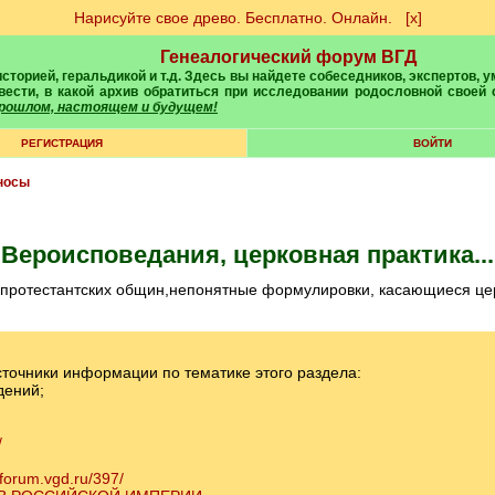
Нарисуйте свое древо. Бесплатно. Онлайн.
[х]
Генеалогический форум ВГД
вести, в какой архив обратиться при исследовании родословной своей
 прошлом, настоящем и будущем!
РЕГИСТРАЦИЯ
ВОЙТИ
носы
Вероисповедания, церковная практика...
 протестантских общин,непонятные формулировки, касающиеся церко
сточники информации по тематике этого раздела:
дений;
/
/forum.vgd.ru/397/