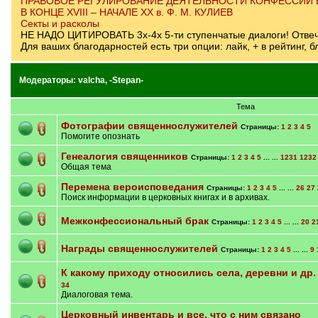
ПРАВОВОЕ РЕГУЛИРОВАНИЕ ДЕЯТЕЛЬНОСТИ КОНФЕССИЙ
В КОНЦЕ XVIII – НАЧАЛЕ ХХ в. Ф. М. КУЛИЕВ
Секты и расколы
НЕ НАДО ЦИТИРОВАТЬ 3х-4х 5-ти ступенчатые диалоги! Отвечай
Для ваших благодарностей есть три опции: лайк, + в рейтинг,
Модераторы:
valcha
,
-Stepan-
Тема
Фотографии священнослужителей
Страницы:
1
2
3
4
5
Помогите опознать
Генеалогия священников
Страницы:
1
2
3
4
5
... ...
1231
1232
Общая тема
Перемена вероисповедания
Страницы:
1
2
3
4
5
... ...
26
27
Поиск информации в церковных книгах и в архивах.
Межконфессиональный брак
Страницы:
1
2
3
4
5
... ...
20
2
Награды священнослужителей
Страницы:
1
2
3
4
5
... ...
9
К какому приходу относились села, деревни и др. 
34
Диалоговая тема.
Церковный инвентарь и все, что с ним связано