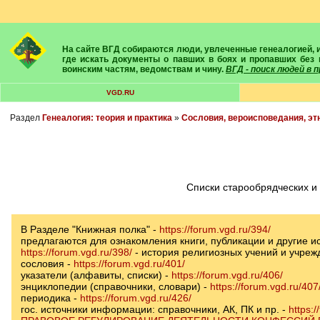
На сайте ВГД собираются люди, увлеченные генеалогией, историей, геральдикой и т.д. Здесь вы найдете собеседников, экспертов, умелых помощников в поисках предков и родственников. Вам подскажут
где искать документы о павших в боях и пропавших без 
воинским частям, ведомствам и чину.
ВГД - поиск людей в
VGD.RU
Раздел
Генеалогия: теория и практика
»
Сословия, вероисповедания, эт
Списки старообрядческих и
В Разделе "Книжная полка" -
https://forum.vgd.ru/394/
предлагаются для ознакомления книги, публикации и другие и
https://forum.vgd.ru/398/
- история религиозных учений и учреж
сословия -
https://forum.vgd.ru/401/
указатели (алфавиты, списки) -
https://forum.vgd.ru/406/
энциклопедии (справочники, словари) -
https://forum.vgd.ru/407
периодика -
https://forum.vgd.ru/426/
гос. источники информации: справочники, АК, ПК и пр. -
https:/