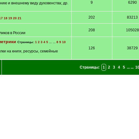
9
6290
нию и внешнему виду духовенства; др.
202
83213
17
18
19
20
21
208
105028
ликов в России
метрики
Страницы:
1
2
3
4
5
... ...
8
9
10
126
38729
лки на книги, ресурсы, семейные
Страницы:
1
2
3
4
5
... ...
1