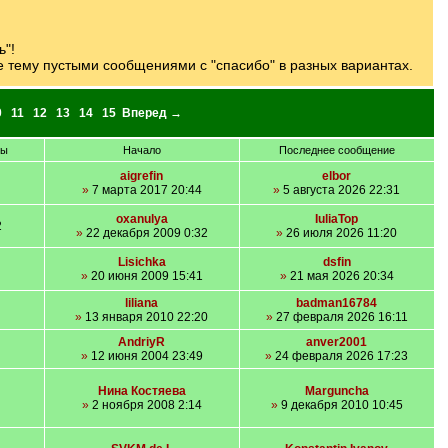
ь"!
те тему пустыми сообщениями с "спасибо" в разных вариантах.
0
11
12
13
14
15
Вперед →
ры
Начало
Последнее сообщение
aigrefin
elbor
»
7 марта 2017 20:44
»
5 августа 2026 22:31
oxanulya
IuliaTop
2
»
22 декабря 2009 0:32
»
26 июля 2026 11:20
Lisichka
dsfin
»
20 июня 2009 15:41
»
21 мая 2026 20:34
liliana
badman16784
»
13 января 2010 22:20
»
27 февраля 2026 16:11
AndriyR
anver2001
»
12 июня 2004 23:49
»
24 февраля 2026 17:23
Нина Костяева
Marguncha
»
2 ноября 2008 2:14
»
9 декабря 2010 10:45