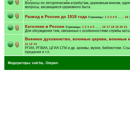
Вопросы по литургическим атрибутам, церковным книгам, одея
вопросы, касающиеся церковного быта.
Развод в России до 1918 года
Страницы:
1
2
3
4
5
... ...
16
Католики в России
Страницы:
1
2
3
4
5
... ...
16
17
18
19
20
21
Для обсуждения тем, связанных с особенностями службы като
Военное духовенство, военные церкви, военные 
11
12
13
РГИА, РГВИА, ЦГИА СПб и др. архивы, музеи, библиотеки. Ссы
предания и т.п.
Модераторы:
valcha
,
-Stepan-