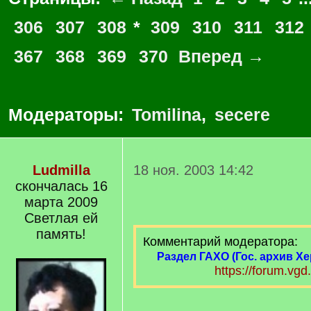
306
307
308
*
309
310
311
312
367
368
369
370
Вперед →
Модераторы:
Tomilina
,
secere
Ludmilla
18 ноя. 2003 14:42
скончалась 16
марта 2009
Светлая ей
память!
Комментарий модератора:
Раздел ГАХО (Гос. архив Х
https://forum.vgd