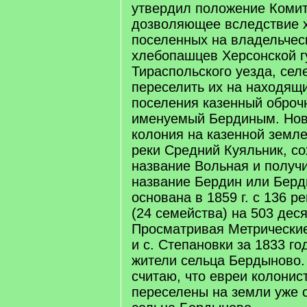
утвердил положение Комит
дозволяющее вследствие 
поселенных на владельчес
хлебопашцев Херсонской г
Тираспольского уезда, сел
переселить их на находящи
поселения казенный оброч
именуемый Бердиным. Нов
колония на казенной земле
реки Средний Куяльник, с
название Вольная и получ
название Бердин или Берд
основана в 1859 г. с 136 
(24 семейства) на 503 дес
Просматривая Метрические 
и с. Степановки за 1833 го
жители сельца Бердыново.
считаю, что евреи колонис
переселены на земли уже