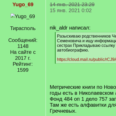
Yugo_69
14 янв. 2021 23:29
15 янв. 2021 0:02
nik_aldr написал:
Тирасполь
[
Разыскиваю родственников Ч
Сообщений:
q
Семеновича и ищу информацию
]
1148
сестрах Прикладываю ссылку 
автобиографию.
На сайте с
2017 г.
https://cloud.mail.ru/public/rCJ9
Рейтинг:
[
/
1599
q
]
Метрические книги по Ново
годы есть в Николаевском 
Фонд 484 оп 1 дело 757 за
Там же есть алфавитки дл
Гречневых.