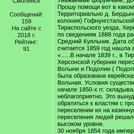
Уважаемые форумчане, доб
Смоленск
Прошу помощи вот в каком
Территориально д. Бердын
Сообщений:
колония) Гофнунгстальской
159
Тираспольского уезда, Хер
На сайте с
по сведениям 1888 года ра
2018 г.
Средний Куяльник. Дата о
Рейтинг:
считается 1859 год нашла 
91
«…..В начале 1839 г., в Ти
Херсонской губернии пере
Волыни и Подолии ( Подол
была образована еврейска
Вольная. Условия существ
начале 1850-х гг. складыв
неблагоприятно. Это выну
обратиться к властям с пр
переселении их на казенн
переселения людей решал
высоком уровне.
30 ноября 1854 года импер