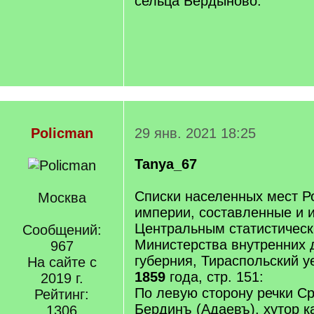
сельца Бердыново.
Policman
29 янв. 2021 18:25
Tanya_67
Списки населенных мест Р
Москва
империи, составленные и 
Центральным статистическ
Сообщений:
Министерства внутренних 
967
губерния, Тираспольский у
На сайте с
1859
года, стр. 151:
2019 г.
По левую сторону речки С
Рейтинг:
Бердинъ (Адаевъ), хутор к
1306