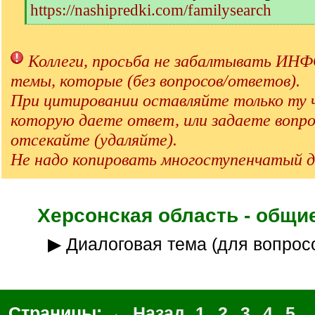
https://nashipredki.com/familysearch
[
/
q
Коллеги, просьба не забалтывать 
]
темы, которые (без вопросов/ответов).
При цитировании оставляйте только ту 
которую даете ответ, или задаете вопро
отсекайте (удаляйте).
Не надо копировать многоступенчатый д
Херсонская область - общи
▶ Диалоговая тема (для вопрос
Страницы:
← Назад
1
2
3
4
5
..