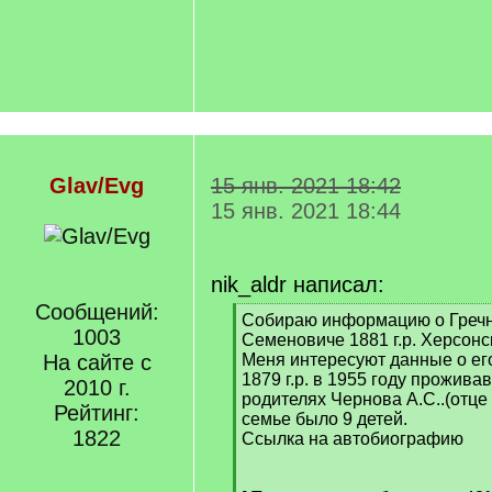
Glav/Evg
15 янв. 2021 18:42
15 янв. 2021 18:44
nik_aldr написал:
Сообщений:
[
Собираю информацию о Греч
1003
q
Семеновиче 1881 г.р. Херсонск
]
На сайте с
Меня интересуют данные о его
1879 г.р. в 1955 году прожива
2010 г.
родителях Чернова А.С..(отце 
Рейтинг:
семье было 9 детей.
1822
Ссылка на автобиографию