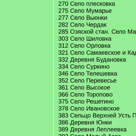
270 Село плесковка
275 Село Мумарье
277 Село Вьюнки
282 Село Чердак
285 Озяской стан. Село М
303 Село Шиловка
312 Село Орловка
321 Село Самаевское и Ка
332 Деревня Будановка
334 Село Суркино
346 Село Телешевка
352 Село Перевесье
361 Село Высокое
366 Село Торопово
375 Село Решетино
378 Село Ивановское
383 Сельцо Верхней Усть 
386 Деревня Юнки
389 Деревня Леплеевка