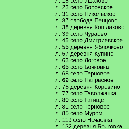
л. 15 село Ушаково
л. 23 село Боровское
л. 31 село Никольское
л. 37 слобода Пенцово
л. 38 деревня Кошлаково
л. 39 село Чураево
л. 45 село Дмитриевское
л. 55 деревня Яблочково
л. 57 деревня Купино
л. 63 село Логовое
л. 65 село Бочковка
л. 68 село Терновое
л. 69 село Напрасное
л. 75 деревня Коровино
л. 77 село Таволжанка
л. 80 село Гатище
л. 81 село Терновое
л. 85 село Муром
л. 119 село Нечаевка
л. 132 деревня Бочковка