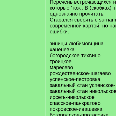
Перечень встречающихся н
которые 'тож'. В (скобках) 
однозначно прочитать.
Старался сверять с surnam
современной картой, но на
ошибки.
зиницы-любимовщина
ханеневка
богородское-тихвино
троицкое
маресево
рождественское-шагаево
успенское-пестровка
завальный стан успенское-
завальный стан никольско
ирсеть-никольское
спасское-панкратово
покровское-ивашевка
богородское-протасовка