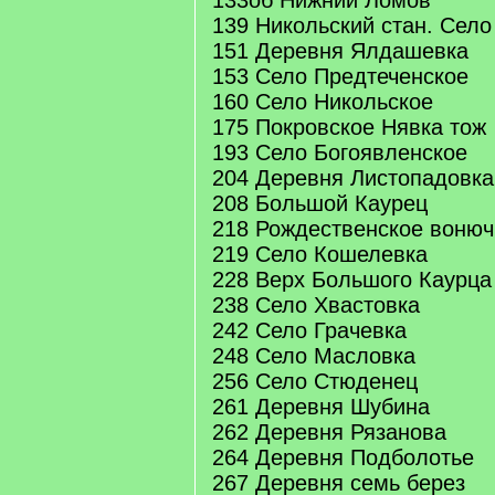
133об Нижний Ломов
139 Никольский стан. Сел
151 Деревня Ялдашевка
153 Село Предтеченское
160 Село Никольское
175 Покровское Нявка тож
193 Село Богоявленское
204 Деревня Листопадовка
208 Большой Каурец
218 Рождественское вонюч
219 Село Кошелевка
228 Верх Большого Каурца
238 Село Хвастовка
242 Село Грачевка
248 Село Масловка
256 Село Стюденец
261 Деревня Шубина
262 Деревня Рязанова
264 Деревня Подболотье
267 Деревня семь берез