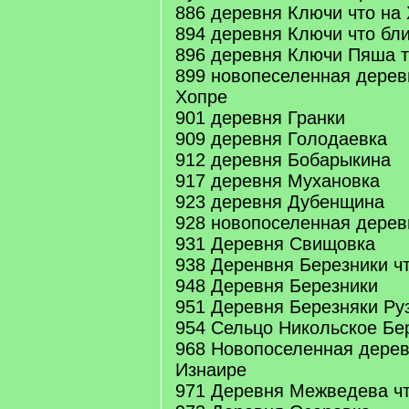
886 деревня Ключи что на
894 деревня Ключи что бл
896 деревня Ключи Пяша 
899 новопеселенная дерев
Хопре
901 деревня Гранки
909 деревня Голодаевка
912 деревня Бобарыкина
917 деревня Мухановка
923 деревня Дубенщина
928 новопоселенная дере
931 Деревня Свищовка
938 Деренвня Березники ч
948 Деревня Березники
951 Деревня Березняки Ру
954 Сельцо Никольское Бе
968 Новопоселенная дерев
Изнаире
971 Деревня Межведева чт