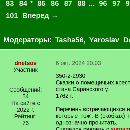
83
84
*
85
86
87
88
...
96
97
9
101
Вперед →
Модераторы:
Tasha56
,
Yaroslav_D
dnetsov
6 окт. 2024 20:03
Участник
350-2-2930
Сказки о помещичьих крес
стана Саранского у.
Сообщений:
1762 г.
54
На сайте с
Перечень встречающихся н
2022 г.
которые 'тож'. В (скобках) 
Рейтинг:
однозначно прочитать.
76
Старался сверять с
surnam