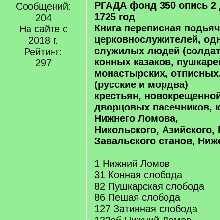
РГАДА фонд 350 опись 2 
Сообщений:
1725 год
204
Книга переписная подья
На сайте с
церковнослужителей, од
2018 г.
служилых людей (солдат
Рейтинг:
конных казаков, пушкаре
297
монастырских, отписных
(русские и мордва)
крестьян, новокрещенно
дворцовых пасечников, к
Нижнего Ломова,
Никольского, Азийского,
Завальского станов, Ниж
1 Нижний Ломов
31 Конная слобода
82 Пушкарская слобода
86 Пешая слобода
127 Затинная слобода