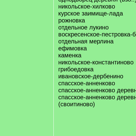
никольское-хилково
курское заимище-лада
рожновка
отдельное лукино
воскресенское-пестровка-
отдельная мерлина
ефимовка
каменка
никольское-константиново
грибоедовка
ивановское-дербенино
спасское-анненково
спасское-анненково дерев
спасское-анненково дерев
(своитиново)