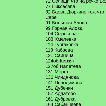
72 Селищи что на речке Б
77 Пиксасева
82 Баева Дюркино тож что
Саре
91 Большая Алова
99 Горная Алова
104 Сыресева
108 Хмелевка
114 Тургаковка
118 Кабаева
121 Саинина
124об Кирзят
127об Налетева
131 Морга
136 Чиндянова
141 Поводимова
151 Дубенки
157 Ардатово
161 Дубровка
164 Сабанчеева