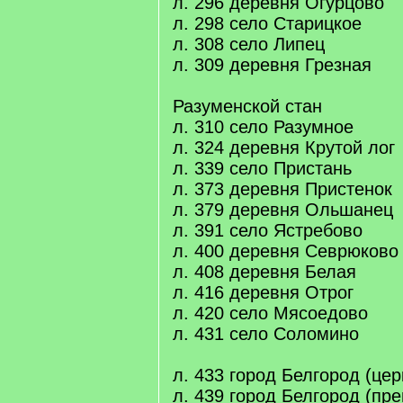
л. 296 деревня Огурцово
л. 298 село Старицкое
л. 308 село Липец
л. 309 деревня Грезная
Разуменской стан
л. 310 село Разумное
л. 324 деревня Крутой лог
л. 339 село Пристань
л. 373 деревня Пристенок
л. 379 деревня Ольшанец
л. 391 село Ястребово
л. 400 деревня Севрюково
л. 408 деревня Белая
л. 416 деревня Отрог
л. 420 село Мясоедово
л. 431 село Соломино
л. 433 город Белгород (це
л. 439 город Белгород (п