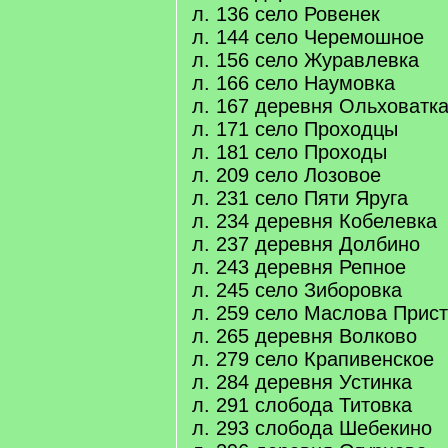
л. 136 село Ровенек
л. 144 село Черемошное
л. 156 село Журавлевка
л. 166 село Наумовка
л. 167 деревня Ольховатк
л. 171 село Проходцы
л. 181 село Проходы
л. 209 село Лозовое
л. 231 село Пяти Яруга
л. 234 деревня Кобелевка
л. 237 деревня Долбино
л. 243 деревня Репное
л. 245 село Зиборовка
л. 259 село Маслова Прис
л. 265 деревня Волково
л. 279 село Крапивенское
л. 284 деревня Устинка
л. 291 слобода Титовка
л. 293 слобода Шебекино