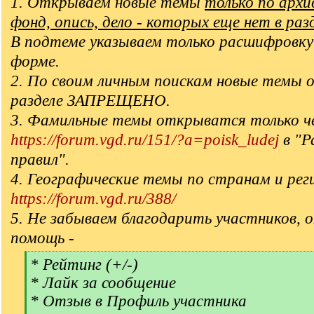
1. Открываем новые темы
только по арх
фонд, опись, дело - которых еще нет в раз
В подтеме указываем только расшифровку
форме.
2. По своим личным поискам новые темы 
разделе ЗАПРЕЩЕНО.
3. Фамильные темы открыватся только ч
https://forum.vgd.ru/151/?a=poisk_ludej
в "Р
правил".
4. Географические темы по странам и рег
https://forum.vgd.ru/388/
5. Не забываем благодарить участников, 
помощь -
[
* Рейтинг (+/-)
q
* Лайк за сообщение
]
* Отзыв в Профиль участника