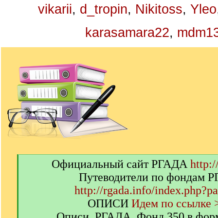
vikarii
,
d_tropin
,
Nikitoss
,
Yleo
karasamara22
,
mdm1
[
Официальный сайт РГАДА
http:/
q
Путеводители по фондам 
]
http://rgada.info/index.php?p
ОПИСИ
Идем по ссылке 
Описи. РГАДА. Фонд 350 в фор