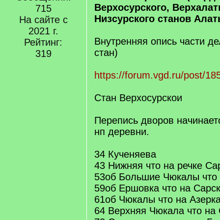
Верхосурского, Верхалат
715
Низсурского станов Алаты
На сайте с
2021 г.
Внутренняя опись части де
Рейтинг:
стан)
319
https://forum.vgd.ru/post/
Стан Верхосурскои
Перепись дворов начинаетс
нп деревни.
34 Кученяева
43 Нижняя что на речке Са
53об Большие Чюкалы что 
59об Ершовка что на Сарс
61об Чюкалы что на Азерк
64 Верхняя Чюкала что на