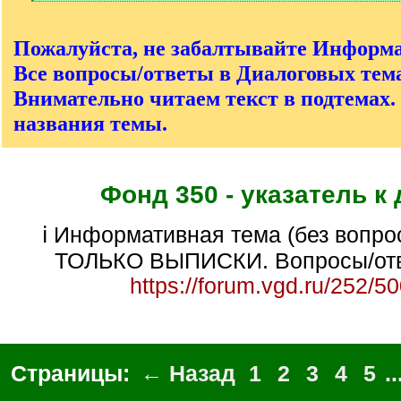
[
/
q
Пожалуйста, не забалтывайте Информ
]
Все вопросы/ответы в Диалоговых тема
Внимательно читаем текст в подтемах.
названия темы.
Фонд 350 - указатель к
ℹ Информативная тема (без вопросов/ответов).
ТОЛЬКО ВЫПИСКИ. Вопросы/отв
https://forum.vgd.ru/252/5
Страницы:
← Назад
1
2
3
4
5
..