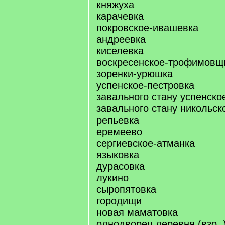
княжуха
карачевка
покровское-ивашевка
андреевка
киселевка
воскресенское-трофимовщ
зоренки-урюшка
успенское-пестровка
завального стану успенско
завального стану никольск
репьевка
еремеево
сергиевское-атманка
языковка
дурасовка
лукино
сыропятовка
городищи
новая маматовка
однодворец деревня (взо..