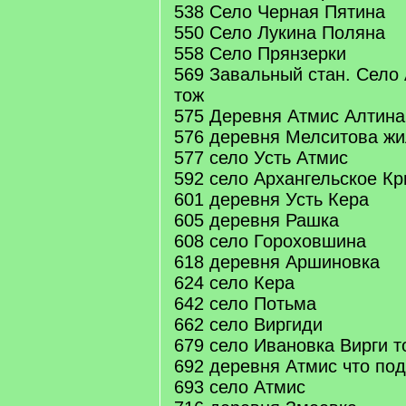
538 Село Черная Пятина
550 Село Лукина Поляна
558 Село Прянзерки
569 Завальный стан. Село
тож
575 Деревня Атмис Алтина
576 деревня Мелситова ж
577 село Усть Атмис
592 село Архангельское Кр
601 деревня Усть Кера
605 деревня Рашка
608 село Гороховшина
618 деревня Аршиновка
624 село Кера
642 село Потьма
662 село Виргиди
679 село Ивановка Вирги т
692 деревня Атмис что по
693 село Атмис