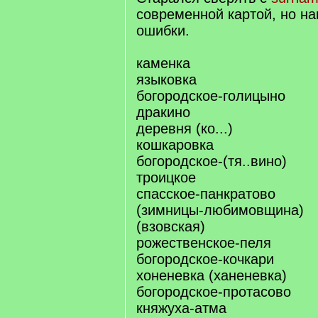
современной картой, но на
ошибки.
каменка
языковка
богородское-голицыно
дракино
деревня (ко...)
кошкаровка
богородское-(тя..вино)
троицкое
спасское-панкратово
(зимницы-любимовщина)
(взовская)
рожественское-пеля
богородское-кочкари
хоненевка (ханеневка)
богородское-протасово
княжуха-атма