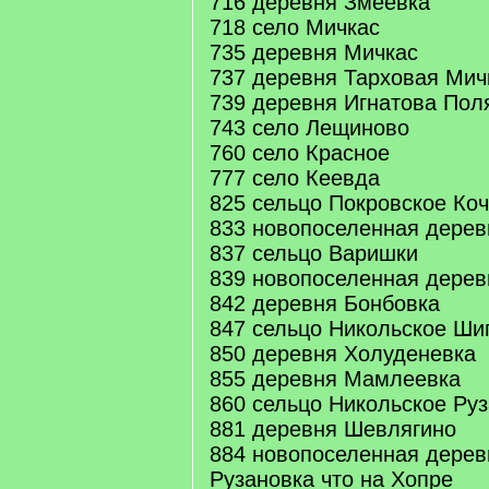
716 деревня Змеевка
718 село Мичкас
735 деревня Мичкас
737 деревня Тарховая Мич
739 деревня Игнатова Пол
743 село Лещиново
760 село Красное
777 село Кеевда
825 сельцо Покровское Коч
833 новопоселенная дерев
837 сельцо Варишки
839 новопоселенная дере
842 деревня Бонбовка
847 сельцо Никольское Ши
850 деревня Холуденевка
855 деревня Мамлеевка
860 сельцо Никольское Руз
881 деревня Шевлягино
884 новопоселенная деревн
Рузановка что на Хопре