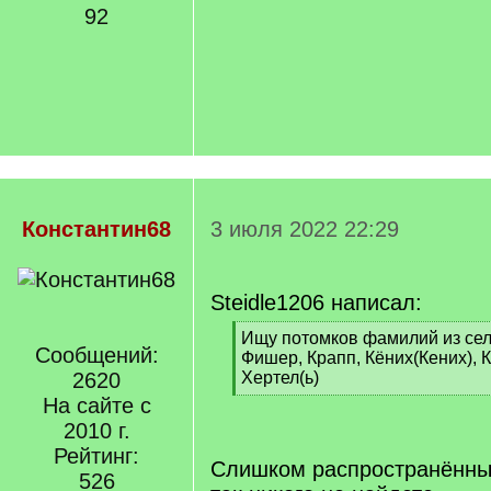
92
Константин68
3 июля 2022 22:29
Steidle1206 написал:
[
Ищу потомков фамилий из се
Сообщений:
q
Фишер, Крапп, Кёних(Кених), 
]
2620
Хертел(ь)
[
На сайте с
/
2010 г.
q
Рейтинг:
]
Слишком распространённы
526