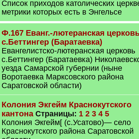
Список приходов католических церкв
метрики которых есть в Энгельсе
Ф.167 Еванг.-лютеранская церков
с.Беттингер (Баратаевка)
Евангелистско-лютеранская церковь
с.Беттингер (Баратаевка) Николаевск
уезда Самарской губернии (ныне
Воротаевка Марксовского района
Саратовской области)
Колония Экгейм Краснокутского
кантона
Страницы:
1
2
3
4
5
Колония Экгейм[ (с.Усатово)— село
Краснокутского района Саратовской