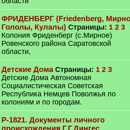
области
ФРИДЕНБЕРГ (Friedenberg, Мирно
Гололы, Кулалы)
Страницы:
1
2
3
Колония Фриденберг (с.Мирное)
Ровенского района Саратовской
области,
Детские Дома
Страницы:
1
2
3
Детские Дома Автономная
Социалистическая Советская
Республика Немцев Поволжья по
колониям и по городам.
Р-1821. Документы личного
происхождения Г.Г.Дингес