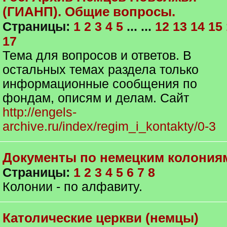
(ГИАНП). Общие вопросы.
Страницы:
1
2
3
4
5
... ...
12
13
14
15
17
Тема для вопросов и ответов. В
остальных темах раздела только
информационные сообщения по
фондам, описям и делам. Сайт
http://engels-
archive.ru/index/regim_i_kontakty/0-3
Документы по немецким колония
Страницы:
1
2
3
4
5
6
7
8
Колонии - по алфавиту.
Католические церкви (немцы)