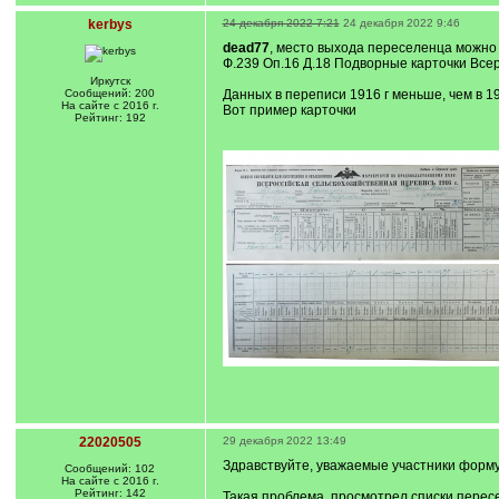
kerbys
24 декабря 2022 7:21
24 декабря 2022 9:46
dead77
, место выхода переселенца можно 
Ф.239 Оп.16 Д.18 Подворные карточки Все
Иркутск
Сообщений: 200
Данных в переписи 1916 г меньше, чем в 1
На сайте с 2016 г.
Вот пример карточки
Рейтинг: 192
22020505
29 декабря 2022 13:49
Здравствуйте, уважаемые участники форму
Сообщений: 102
На сайте с 2016 г.
Рейтинг: 142
Такая проблема, просмотрел списки пересел