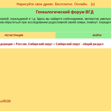
Нарисуйте свое древо. Бесплатно. Онлайн.
[х]
Генеалогический форум ВГД
рией, геральдикой и т.д. Здесь вы найдете собеседников, экспертов, умелых
рхив обратиться при исследовании родословной своей семьи, помогут опреде
РЕГИСТРАЦИЯ
ВОЙТИ
едерация
»
Россия, Сибирский округ
»
Сибирский округ - общий раздел
ru/9538/