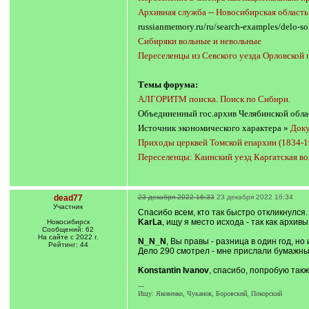
Архивная служба -- Новосибирская область
russianmemory.ru/ru/search-examples/delo-so
Сибиряки вольные и невольные
Переселенцы из Севского уезда Орловской
Темы форума:
АЛГОРИТМ поиска. Поиск по Сибири.
Объединенный гос.архив Челябинской обла
Источник экономического характера »
Доку
Приходы церквей Томской епархии (1834-19
Переселенцы: Каинский уезд Каргатская в
dead77
23 декабря 2022 16:33
23 декабря 2022 16:34
Участник
Спасибо всем, кто так быстро откликнулся.
KarLa
, ищу я место исхода - так как арх
Новосибирск
Сообщений: 62
На сайте с 2022 г.
N_N_N
, Вы правы - разница в один год, н
Рейтинг: 44
Дело 290 смотрел - мне прислали бумажные
Konstantin Ivanov
, спасибо, попробую так
---
Ищу: Яковенко, Чуканов, Боровский, Покорский