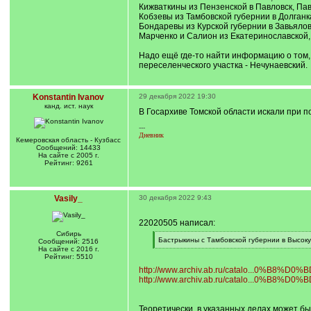
Кижваткины из Пензенской в Павловск, Пав
Кобзевы из Тамбовской губернии в Долганк
Бондаревы из Курской губернии в Завьялов
Марченко и Салион из Екатеринославской, 
Надо ещё где-то найти информацию о том, 
переселенческого участка - Нечунаевский.
Konstantin Ivanov
29 декабря 2022 19:30
канд. ист. наук
В Госархиве Томской области искали при 
---
Дневник
Кемеровская область - Кузбасс
Сообщений: 14433
На сайте с 2005 г.
Рейтинг: 9261
Vasily_
30 декабря 2022 9:43
22020505 написал:
Сибирь
[
Бастрыкины с Тамбовской губернии в Высоку
Сообщений: 2516
q
[
На сайте с 2016 г.
]
/
Рейтинг: 5510
q
http://www.archiv.ab.ru/catalo...0%B8%D0%B
]
http://www.archiv.ab.ru/catalo...0%B8%D0%B
Теоретически, в указанных делах может б