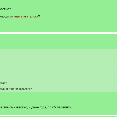
вестно?
помощи
интернет-каталога
?
естно?
мощи интернет-каталога?
лились известно, и даже года, по с/х переписи.