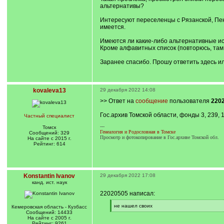
альтернативы?
Интересуют переселенцы с Рязанской, Пенз
имеется.
Имеются ли какие-либо альтернативные ис
Кроме алфавитных список (повторюсь, там 
Заранее спасибо. Прошу ответить здесь и
kovaleva13
29 декабря 2022 14:08
>> Ответ на
сообщение
пользователя
220
Гос.архив Томской области, фонды 3, 239,
Частный специалист
---
Томск
Генеалогия и Родословная в Томске
Сообщений: 329
Просмотр и фотокопирование в Гос.архиве Томской обл.
На сайте с 2015 г.
Рейтинг: 614
Konstantin Ivanov
29 декабря 2022 17:08
канд. ист. наук
22020505 написал:
[
не нашел своих
Кемеровская область - Кузбасс
q
[
Сообщений: 14433
]
/
На сайте с 2005 г.
q
Рейтинг: 9261