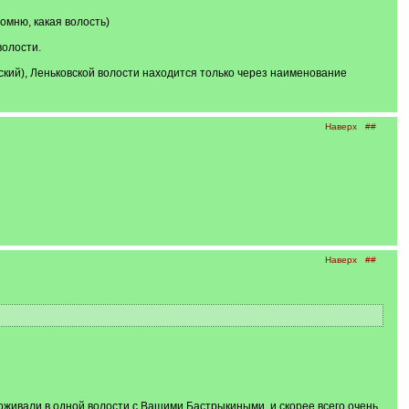
омню, какая волость)
волости.
вский), Леньковской волости находится только через наименование
Наверх
##
Наверх
##
живали в одной волости с Вашими Бастрыкиными, и скорее всего очень