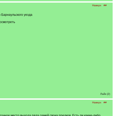
Наверх
##
и Барнаульского уезда
посмотреть
Лайк (2)
Наверх
##
 точное место выхода ряда семей своих предков. Есть ли какие-либо