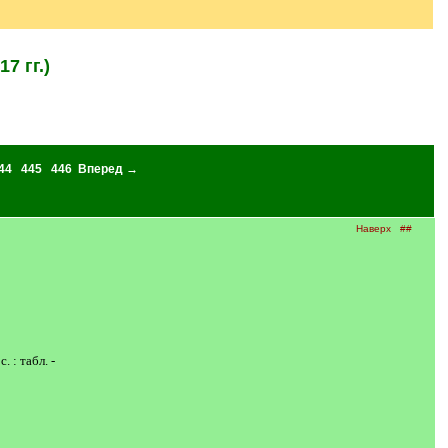
7 гг.)
44
445
446
Вперед →
Наверх
##
 : табл. -