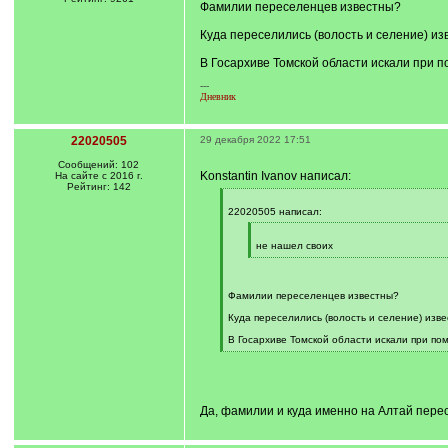
Фамилии переселенцев известны?
]
Куда переселились (волость и селение) из
В Госархиве Томской области искали при 
---
Дневник
22020505
29 декабря 2022 17:51
Сообщений: 102
Konstantin Ivanov написал:
На сайте с 2016 г.
Рейтинг: 142
[
q
22020505 написал:
]
[
q
не нашел своих
]
[
/
q
]
Фамилии переселенцев известны?
Куда переселились (волость и селение) изв
В Госархиве Томской области искали при по
[
/
q
]
Да, фамилии и куда именно на Алтай пересе