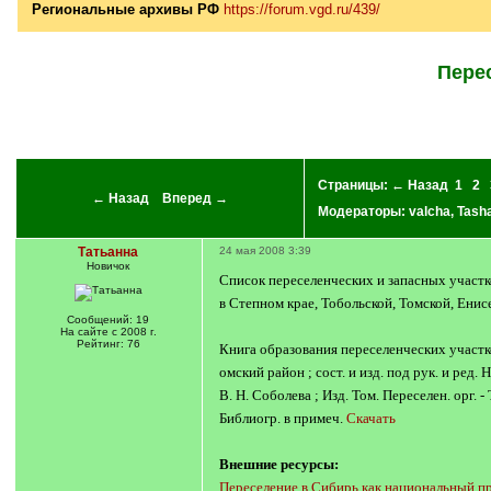
Региональные архивы РФ
https://forum.vgd.ru/439/
Перес
Страницы:
← Назад
1
2
← Назад
Вперед →
Модераторы:
valcha
,
Tash
Татьанна
24 мая 2008 3:39
Новичок
Список переселенческих и запасных участко
в Степном крае, Тобольской, Томской, Ени
Сообщений: 19
На сайте с 2008 г.
Рейтинг: 76
Книга образования переселенческих участков
омский район ; сост. и изд. под рук. и ред
В. Н. Соболева ; Изд. Том. Переселен. орг. 
Библиогр. в примеч.
Скачать
Внешние ресурсы:
Переселение в Сибирь как национальный п