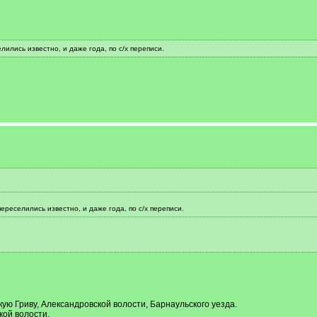
ились известно, и даже года, по с/х переписи.
реселились известно, и даже года, по с/х переписи.
ую Гриву, Александровской волости, Барнаульского уезда.
кой волости.