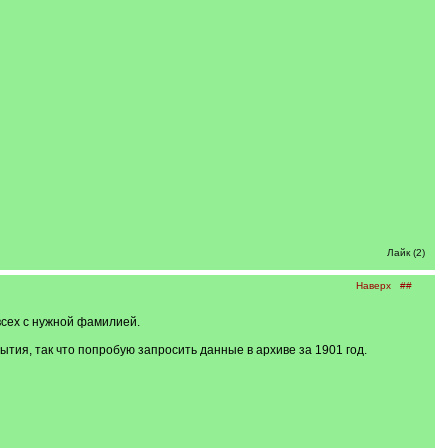
Лайк (2)
Наверх
##
всех с нужной фамилией.
бытия, так что попробую запросить данные в архиве за 1901 год.