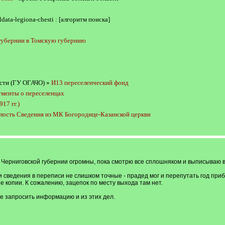
ldata-legiona-chesti
: [алгоритм поиска]
 губернии в Томскую губернию
сти (ГУ ОГАЧО) »
И13 переселенческий фонд
менты о переселенцах
17 гг.)
олость Сведения из МК Богородице-Казанской церкви
ивы Черниговской губернии огромны, пока смотрю все сплошняком и выписываю 
о и сведения в переписи не слишком точные - прадед мог и перепутать год при
 копии. К сожалению, зацепок по месту выхода там нет.
же запросить информацию и из этих дел.