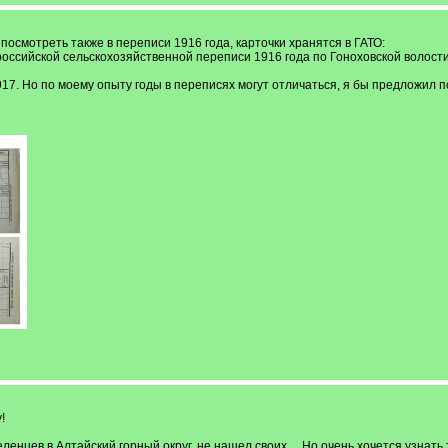
посмотреть также в переписи 1916 года, карточки хранятся в ГАТО:
российской сельскохозяйственной переписи 1916 года по Гоноховской волост
917. Но по моему опыту годы в переписях могут отличаться, я бы предложил 
!
енцев в Алтайский горный округ, не нашел своих.... Но очень хочется узнать