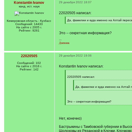
Konstantin Ivanov
29 декабря 2022 18:07
канд. ист. наук
22020505 написал:
[
Да, фамилии и куда именно на Алтай пересел
Кемеровская область - Кузбасс
q
[
Сообщений: 14433
]
/
На сайте с 2005 г.
q
Рейтинг: 9261
Это -- секретная информация?
]
---
Дневник
22020505
29 декабря 2022 19:06
Сообщений: 102
Konstantin Ivanov написал:
На сайте с 2016 г.
Рейтинг: 142
[
q
22020505 написал:
]
[
q
Да, фамилии и куда именно на Алтай пе
]
[
/
q
]
Это -- секретная информация?
[
/
q
]
Нет, конечно)
Бастрыкины с Тамбовской губернии в Высок
Шолоховы из Рязанской в Клочки, Клочковс