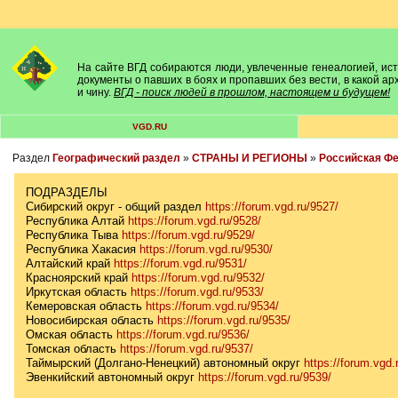
На сайте ВГД собираются люди, увлеченные генеалогией, исто
документы о павших в боях и пропавших без вести, в какой а
и чину.
ВГД - поиск людей в прошлом, настоящем и будущем!
VGD.RU
Раздел
Географический раздел
»
СТРАНЫ И РЕГИОНЫ
»
Российская Ф
ПОДРАЗДЕЛЫ
Сибирский округ - общий раздел
https://forum.vgd.ru/9527/
Республика Алтай
https://forum.vgd.ru/9528/
Республика Тыва
https://forum.vgd.ru/9529/
Республика Хакасия
https://forum.vgd.ru/9530/
Алтайский край
https://forum.vgd.ru/9531/
Красноярский край
https://forum.vgd.ru/9532/
Иркутская область
https://forum.vgd.ru/9533/
Кемеровская область
https://forum.vgd.ru/9534/
Новосибирская область
https://forum.vgd.ru/9535/
Омская область
https://forum.vgd.ru/9536/
Томская область
https://forum.vgd.ru/9537/
Таймырский (Долгано-Ненецкий) автономный округ
https://forum.vgd.
Эвенкийский автономный округ
https://forum.vgd.ru/9539/