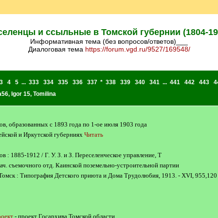
еленцы и ссыльные в Томской губернии (1804-191
Информативная тема (без вопросов/ответов)___
Диалоговая тема
https://forum.vgd.ru/9527/169548/
3
4
5
...
333
334
335
336
337
*
338
339
340
341
...
441
442
443
4
a56
,
Igor 15
,
Tomilina
в, образованных с 1893 года по 1-ое июля 1903 года
сейской и Иркутской губерниях
Читать
 : 1885-1912 / Г. У. З. и З. Переселенческое управление, Т
. Нач. съемочного отд. Каинской поземельно-устроительной партии
- Томск : Типография Детского приюта и Дома Трудолюбия, 1913. - XVI, 955,120 с.
роект
- проект Госархива Томской области