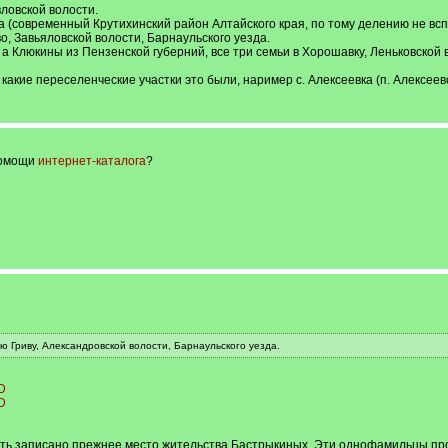
ловской волости.
а (современный Крутихинский район Алтайского края, по тому делению не всп
о, Завьяловской волости, Барнаульского уезда.
а Клюкины из Пензенской губерний, все три семьи в Хорошавку, Леньковской 
какие переселенческие участки это были, наример с. Алексеевка (п. Алексее
помощи
интернет-каталога
?
ю Гриву, Александровской волости, Барнаульского уезда.
D
D
ыть записано прежнее место жительства Бастрыкиных. Эти однофамильцы про