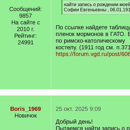
[
найти запись о рождении мое
Сообщений:
q
Софии Евгеньевны , 06.01.19
]
9857
[
/
На сайте с
q
По ссылке найдете таблиц
2010 г.
]
пленок мормонов в ГАТО. Е
Рейтинг:
по римско-католическому
24991
костелу. (1911 год см. п.37
https://forum.vgd.ru/post/
Boris_1969
25 окт. 2025 9:09
Новичок
Добрый день!
Пытаемся найти запись о 