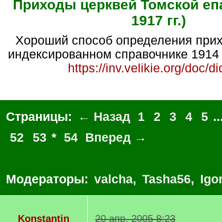
Приходы церквей Томской епа
1917 гг.)
Хороший способ определения прихода - искать в
индексированном справочнике 1914 
https://inv.velikie.org/doc/d
Страницы:
← Назад
1
2
3
4
5
..
52
53
*
54
Вперед →
Модераторы:
valcha
,
Tasha56
,
Igo
Konstantin
20 апр. 2005 8:23