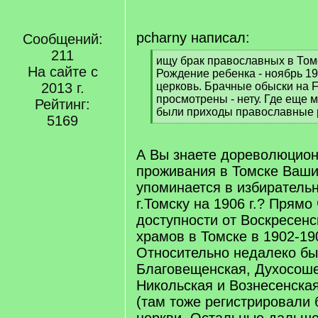
pcharny написал:
Сообщений:
211
[
ищу брак православных в Том
На сайте с
q
Рождение ребенка - ноябрь 1
]
2013 г.
церковь. Брачные обыски на F
просмотрены - нету. Где еще м
Рейтинг:
были приходы православные
5169
[
/
q
А Вы знаете дореволюцио
]
проживания в Томске Ваши
упоминается в избиратель
г.Томску на 1906 г.? Прямо
доступности от Воскресенс
храмов в Томске в 1902-190
Относительно недалеко б
Благовещенская, Духосоше
Никольская и Вознесенска
(там тоже регистрировали 