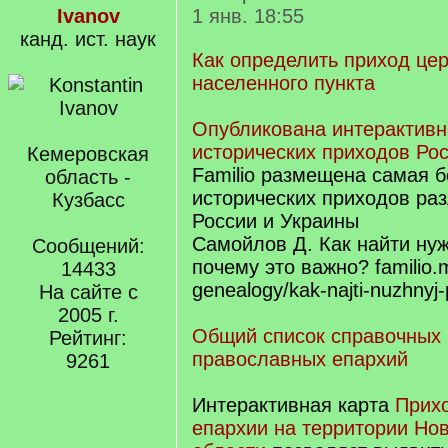
Ivanov
1 янв. 18:55
канд. ист. наук
Как определить приход цер
населенного пункта
Опубликована интерактивн
исторических приходов Ро
Кемеровская
Familio размещена самая 
область -
исторических приходов ра
Кузбасс
России и Украины
Самойлов Д. Как найти ну
Сообщений:
почему это важно? familio.
14433
genealogy/kak-najti-nuzhnyj-
На сайте с
2005 г.
Общий список справочных 
Рейтинг:
православных епархий
9261
Интерактивная карта
Прих
епархии на территории Но