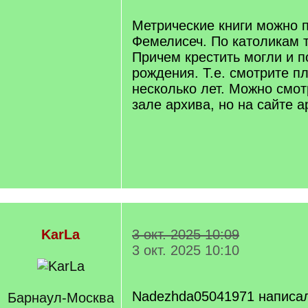
q
]
Метрические книги можно п
Фемелисеч. По католикам т
Причем крестить могли и п
рождения. Т.е. смотрите п
несколько лет. Можно смот
зале архива, но на сайте а
KarLa
3 окт. 2025 10:09
3 окт. 2025 10:10
Nadezhda05041971 написа
Барнаул-Москва