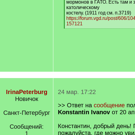
мормонов в ГАТО. Есть там и 
католическому
костелу. (1911 год см. п.3719)
https://forum.vgd.ru/post/606/
157121
[
/
q
]
IrinaPeterburg
24 мар. 17:22
Новичок
>> Ответ на
сообщение
пол
Konstantin Ivanov
от 20 ап
Санкт-Петербург
Константин, добрый день! 
Сообщений:
пожалуйста, где можно уви
1