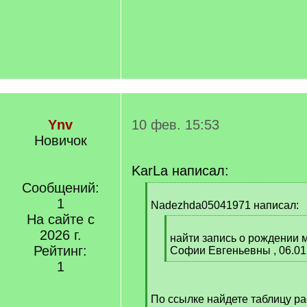
Ynv
10 фев. 15:53
Новичок
KarLa написал:
Сообщений:
[
1
q
Nadezhda05041971 написал:
]
На сайте с
[
2026 г.
q
найти запись о рождении
Рейтинг:
]
Софии Евгеньевны , 06.01
[
1
/
q
По ссылке найдете таблицу р
]