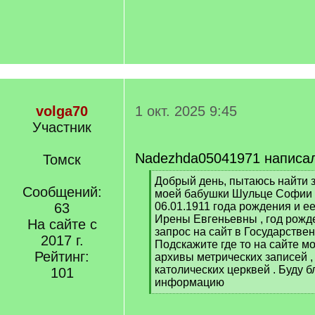
volga70
1 окт. 2025 9:45
Участник
Nadezhda05041971 написа
Томск
[
Добрый день, пытаюсь найти 
Сообщений:
q
моей бабушки Шульце Софии 
]
63
06.01.1911 года рождения и е
Ирены Евгеньевны , год рожд
На сайте с
запрос на сайт в Государствен
2017 г.
Подскажите где то на сайте м
Рейтинг:
архивы метрических записей ,
католических церквей . Буду 
101
информацию
[
/