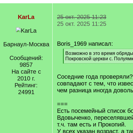
KarLa
25 окт. 2025 11:23
25 окт. 2025 11:25
Boris_1969 написал:
Барнаул-Москва
[
Возможно в это время обряды
Сообщений:
q
Покровской церкви с. Полуямк
]
9857
[
/
На сайте с
q
Соседние года проверяли?
2010 г.
]
совпадают с тем, что извес
Рейтинг:
чем разница иногда доволь
24991
===
Есть посемейный список б
Вдовыченко, переселявшей
т.ч. там есть и Прокопий.
У всех указан возраст, а т