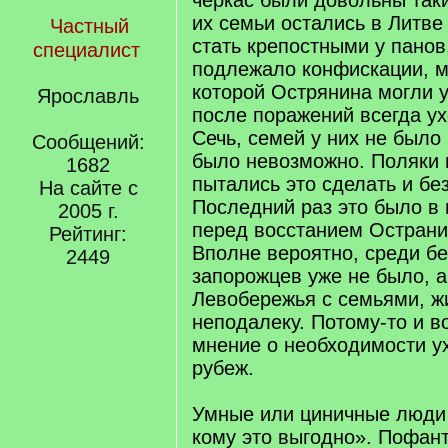
черкас были довольны так
их семьи остались в Литв
Частный
стать крепостными у пано
специалист
подлежало конфискации, мо
которой Острянина могли 
Ярославль
после поражений всегда ух
Сечь, семей у них не было 
Сообщений:
было невозможно. Поляки 
1682
пытались это сделать и бе
На сайте с
Последний раз это было в м
2005 г.
перед восстанием Острани
Рейтинг:
Вполне вероятно, среди б
2449
запорожцев уже не было, 
Левобережья с семьями, 
неподалеку. Потому-то и 
мнение о необходимости у
рубеж.
Умные или циничные люди 
кому это выгодно». Пофан