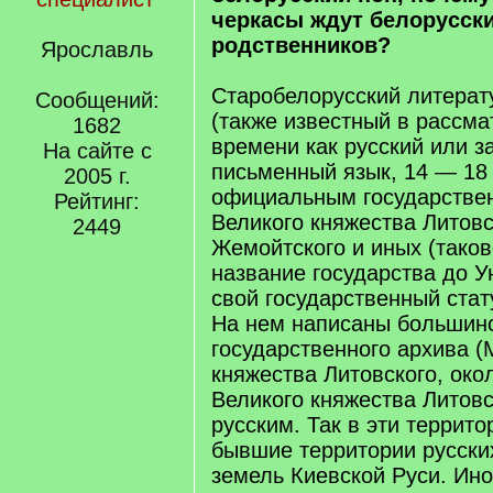
черкасы ждут белорусск
родственников?
Ярославль
Старобелорусский литерат
Сообщений:
(также известный в рассм
1682
времени как русский или з
На сайте с
письменный язык, 14 — 18 
2005 г.
официальным государстве
Рейтинг:
Великого княжества Литовск
2449
Жемойтского и иных (тако
название государства до У
свой государственный стат
На нем написаны большин
государственного архива (
княжества Литовского, ок
Великого княжества Литовс
русским. Так в эти террит
бывшие территории русских
земель Киевской Руси. Ино