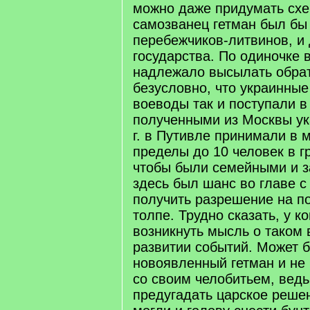
можно даже придумать схе
самозванец гетман был бы
перебежчиков-литвинов, и 
государства. По одиночке 
надлежало высылать обрат
безусловно, что украинные
воеводы так и поступали в
полученными из Москвы ук
г. в Путивле принимали в 
пределы до 10 человек в г
чтобы были семейными и з
здесь был шанс во главе с
получить разрешение на п
толпе. Трудно сказать, у к
возникнуть мысль о таком
развитии событий. Может б
новоявленный гетман и не
со своим челобитьем, ведь
предугадать царское реше