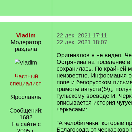
Vladim
22 дек. 2021 17:11
Модератор
22 дек. 2021 18:07
раздела
Оригиналов я не видел. Че
Острянина на поселение в 
сохранилась. По крайней м
неизвестно. Информация о
Частный
попе и белорусском письме
специалист
грамоты августа(б/д, получ
тульскому воеводе И. Черк
Ярославль
описывается история чугуе
черкасами:
Сообщений:
1682
"А челобитчики, которые п
На сайте с
Белагорода от черкасково 
2005 г.