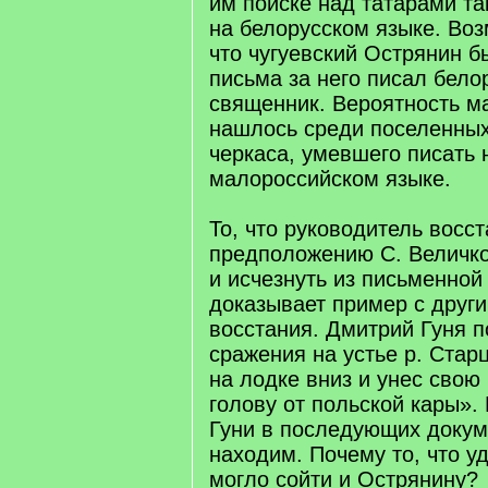
им поиске над татарами т
на белорусском языке. Воз
что чугуевский Острянин б
письма за него писал бело
священник. Вероятность ма
нашлось среди поселенных
черкаса, умевшего писать 
малороссийском языке.
То, что руководитель восс
предположению С. Величко
и исчезнуть из письменной
доказывает пример с друг
восстания. Дмитрий Гуня 
сражения на устье р. Стар
на лодке вниз и унес сво
голову от польской кары».
Гуни в последующих докум
находим. Почему то, что уд
могло сойти и Острянину?