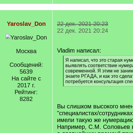
Yaroslav_Don
22 дек. 2021 20:23
22 дек. 2021 20:24
Vladim написал:
Москва
[
Я написал, что это старая ну
Сообщений:
q
выявлять соответствие нуме
]
5639
современной. Я этим не зани
знаете РГАДА, и как это сдела
На сайте с
потребуется консультация спе
2017 г.
[
Рейтинг:
/
q
8282
]
Вы слишком высокого мнен
"специалистах/сотрудника
имели такую же нумерацию
Например, С.М. Соловьев 