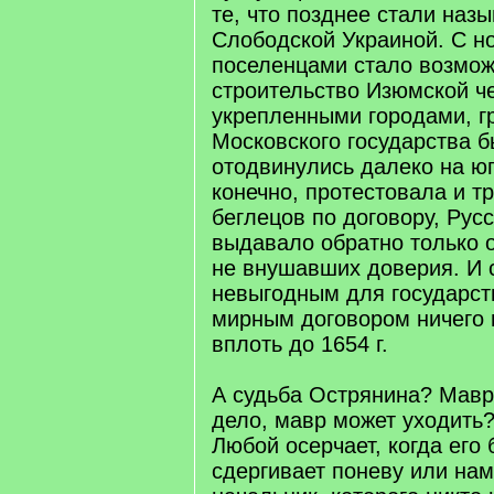
те, что позднее стали наз
Слободской Украиной. С н
поселенцами стало возмо
строительство Изюмской ч
укрепленными городами, г
Московского государства б
отодвинулись далеко на юг
конечно, протестовала и т
беглецов по договору, Рус
выдавало обратно только о
не внушавших доверия. И 
невыгодным для государс
мирным договором ничего 
вплоть до 1654 г.
А судьба Острянина? Мавр
дело, мавр может уходить?
Любой осерчает, когда его
сдергивает поневу или на