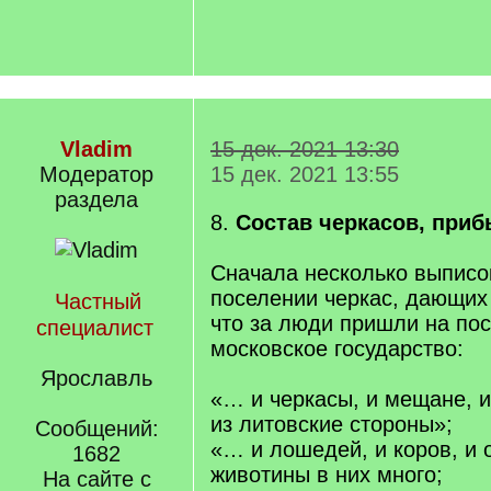
Vladim
15 дек. 2021 13:30
Модератор
15 дек. 2021 13:55
раздела
8.
Состав черкасов, приб
Сначала несколько выписок
поселении черкас, дающих
Частный
что за люди пришли на по
специалист
московское государство:
Ярославль
«… и черкасы, и мещане, 
из литовские стороны»;
Сообщений:
«… и лошедей, и коров, и 
1682
животины в них много;
На сайте с