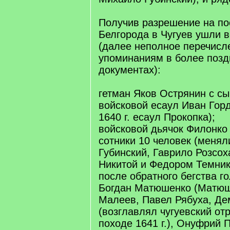
Получив разрешение на по
Белгорода в Чугуев ушли в
(далее неполное перечисл
упоминаниям в более позд
документах):
гетман Яков Острянин с с
войсковой есаул Иван Горд
1640 г. есаул Прокопка);
войсковой дьячок Филонко
сотники 10 человек (менял
Губинский, Гаврило Розсох
Никитой и Федором Темник
после обратного бегства го
Богдан Матюшенко (Матюш
Малеев, Павел Рябуха, Де
(возглавлял чугуевский от
походе 1641 г.), Онуфрий 