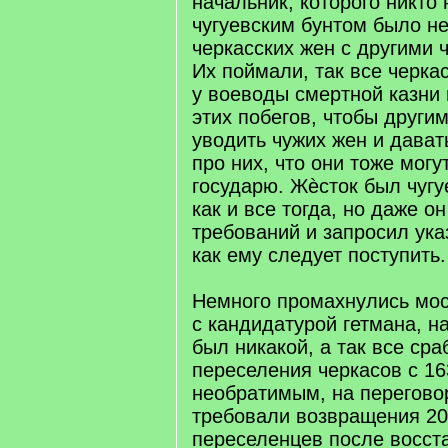
начальник, которого никто
чугуевским бунтом было не
черкасских жен с другими 
Их поймали, так все черка
у воеводы смертной казни
этих побегов, чтобы други
уводить чужих жен и дават
про них, что они тоже могу
государю. Жѐсток был чуг
как и все тогда, но даже о
требований и запросил ука
как ему следует поступить.
Немного промахнулись мос
с кандидатурой гетмана, н
был никакой, а так все ср
переселения черкасов с 163
необратимым, на переговор
требовали возвращения 20
переселенцев после восст