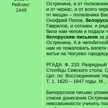
Остренина, и от полковнико
Рейтинг:
и от черкас, и от всего чер
2449
от мещан – полковники Ва
Онофрей Попов,
белоруск
Гаврилов, и сотники, и ря
били нам челом и подали 
белоруским письмом
за 
Остренина. А в челобитной
нам их пожаловать велети 
житье на Чюгуево городище
РГАДА. Ф. 210. Разрядный 
Столбцы Севского стола. Ст
Цит. по: Воссоединение Ук
Т. 1. 1620 – 1647 годы. М., 
Белорусское письмо упоми
списке донесения Остряни
невозможности учинить пои