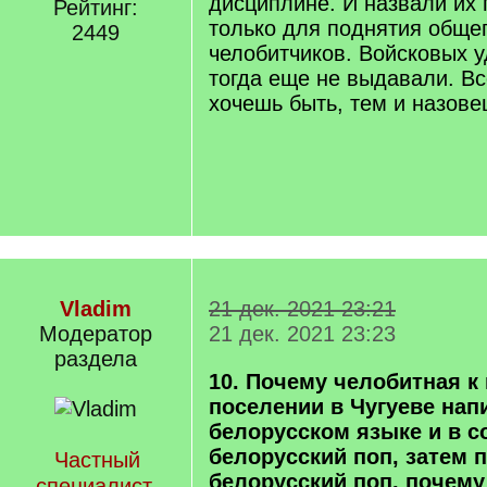
дисциплине. И назвали их
Рейтинг:
только для поднятия общег
2449
челобитчиков. Войсковых 
тогда еще не выдавали. Все
хочешь быть, тем и назове
Vladim
21 дек. 2021 23:21
Модератор
21 дек. 2021 23:23
раздела
10. Почему челобитная к
поселении в Чугуеве нап
белорусском языке и в с
белорусский поп, затем 
Частный
белорусский поп, почему
специалист