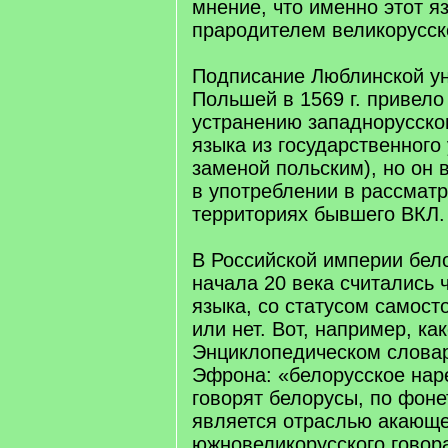
мнение, что именно этот я
прародителем великорусск
Подписание Люблинской у
Польшей в 1569 г. привело
устранению западнорусско
языка из государственного
заменой польским), но он 
в употреблении в рассмат
территориях бывшего ВКЛ.
В Российской империи бел
начала 20 века считались 
языка, со статусом самост
или нет. Вот, например, ка
Энциклопедическом словар
Эфрона: «белорусское нар
говорят белорусы, по фон
является отраслью акающе
южновеликорусского говора