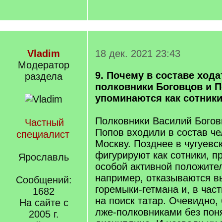
Vladim
18 дек. 2021 23:43
Модератор
9. Почему в составе ход
раздела
полковники Боговцов и П
упоминаются как сотник
Полковники Василий Бого
Частный
Попов входили в состав че
специалист
Москву. Позднее в чугуевс
фигурируют как сотники, п
Ярославль
особой активной положите
например, отказываются в
Сообщений:
горемыки-гетмана и, в част
1682
на поиск татар. Очевидно,
На сайте с
лже-полковниками без пон
2005 г.