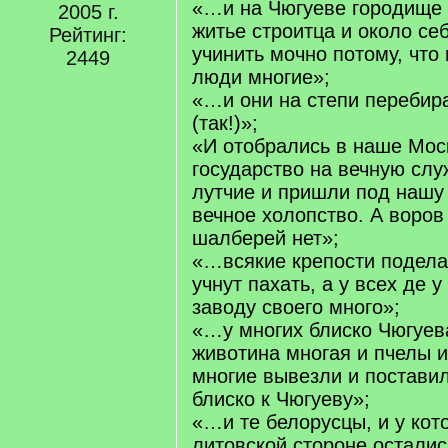
«…и на Чюгуеве городище 
2005 г.
житье строитца и около се
Рейтинг:
учинить мочно потому, что
2449
люди многие»;
«…и они на степи перебир
(так!)»;
«И отобрались в наше Мос
государство на вечную сл
лутчие и пришли под нашу 
вечное холопство. А воров 
шалберей нет»;
«…всякие крепости подел
учнут пахать, а у всех де 
заводу своего много»;
«…у многих блиско Чюгуев
животина многая и пчелы и
многие вывезли и поставил
блиско к Чюгуеву»;
«…и те белорусцы, и у кото
литовской стороне осталис