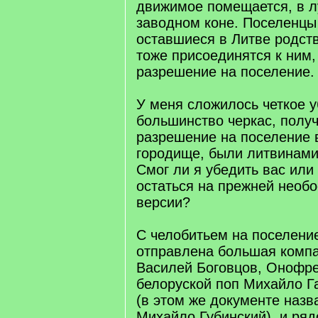
движимое помещается, в л
заводном коне. Поселенцы
оставшиеся в Литве родст
тоже присоединятся к ним,
разрешение на поселение.
У меня сложилось четкое у
большинство черкас, полу
разрешение на поселение 
городище, были литвинами,
Смог ли я убедить вас или
остаться на прежней необ
версии?
С челобитьем на поселени
отправлена большая компа
Василей Боговцов, Онофре
белоруской поп Михайло Га
(в этом же документе назва
Михайло Губинский), и ряд