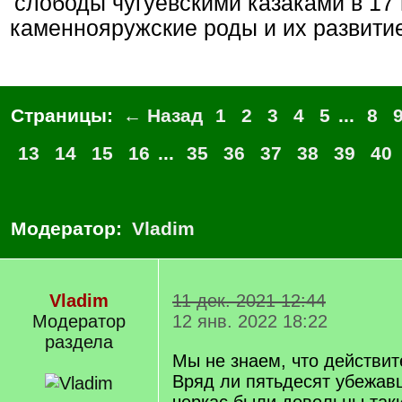
слободы чугуевскими казаками в 17 
каменнояружские роды и их развити
Страницы:
← Назад
1
2
3
4
5
...
8
13
14
15
16
...
35
36
37
38
39
40
Модератор:
Vladim
Vladim
11 дек. 2021 12:44
Модератор
12 янв. 2022 18:22
раздела
Мы не знаем, что действит
Вряд ли пятьдесят убежав