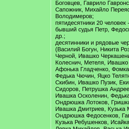
Боговцев, Гаврило Гаврон
Сапожник, Михайло Перея
Володимеров;
пятидесятники 20 человек -
бывший судья Петр, Федос
др.;
десятинники и рядовые че
(Василий Богун, Никита Ро
Черной, Ивашко Черкашени
Колеснич, Метеля, Ивашко
Афонька Гладченко, Фомк
Федька Чючин, Яцко Телят
Скибин, Ивашко Пузик, Ек
Сидоров, Петрушка Андрее
Ивашка Осколенин, Федьк
Ондрюшка Лотоков, Гришк
Ивашка Дмитриев, Кузька 
Ондрюшка Федосенков, Гав
Кузька Ребушенков, Исайка
Левка Михайлов, Васька Ив