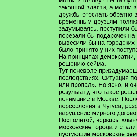
могли и голову снести бун
законной власти, а могли 
дружбы отослать обратно в
временным друзьям-поляка
задумываясь, поступили бы
порезали бы подарочек на 
вывесили бы на городских 
было принято у них поступ
На принципах демократии, 
решению сейма.
Тут поневоле призадумаеш
последствиях. Ситуация по
или пропал». Но ясно, и о
результату, что такое реш
понимание в Москве. Посл
переселения в Чугуев, раз
нарушение мирного догово
Посполитой, черкасы хлын
московские города и стали
пустующие московские земл