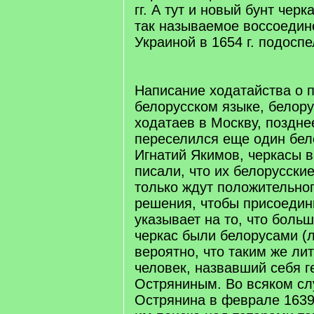
гг. А тут и новый бунт черка
так называемое воссоедин
Украиной в 1654 г. подоспе
Написание ходатайства о 
белорусском языке, белору
ходатаев в Москву, поздне
переселился еще один бел
Игнатий Якимов, черкасы в
писали, что их белорусски
только ждут положительног
решения, чтобы присоедини
указывает на то, что бол
черкас были белорусами (
вероятно, что таким же ли
человек, назвавший себя 
Остряниным. Во всяком сл
Острянина в феврале 1639