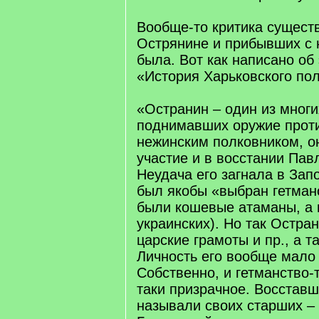
Вообще-то критика сущест
Острянине и прибывших с 
была. Вот как написано об 
«История Харьковского пол
«Остранин – один из многи
поднимавших оружие прот
нежинским полковником, о
участие и в восстании Павл
Неудача его загнала в Запо
был якобы «выбран гетман
были кошевые атаманы, а 
украинских). Но так Остра
царские грамоты и пр., а т
Личность его вообще мало
Собственно, и гетманство-
таки призрачное. Восставш
называли своих старших – 