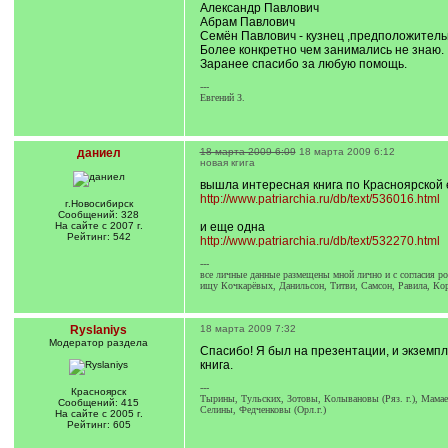
Александр Павлович
Абрам Павлович
Семён Павлович - кузнец ,предположитель
Более конкретно чем занимались не знаю.
Заранее спасибо за любую помощь.
---
Евгений З.
даниел
18 марта 2009 6:09
18 марта 2009 6:12
новая кгига
вышла интересная книга по Красноярской 
http://www.patriarchia.ru/db/text/536016.html
г.Новосибирск
Сообщений: 328
На сайте с 2007 г.
и еще одна
Рейтинг: 542
http://www.patriarchia.ru/db/text/532270.html
---
все личные данные размещены мной лично и с согласия ро
ищу Кочкарёвых, Данильсон, Титви, Самсон, Равила, К
Ryslaniys
18 марта 2009 7:32
Модератор раздела
Спасибо! Я был на презентации, и экземп
книга.
---
Красноярск
Тырины, Тульских, Зотовы, Колывановы (Ряз. г.), Мамае
Сообщений: 415
Селины, Федченковы (Орл.г.)
На сайте с 2005 г.
Рейтинг: 605