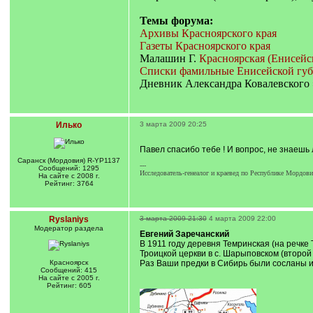
Темы форума:
Архивы Красноярского края
Газеты Красноярского края
Малашин Г.
Красноярская (Енисейск
Списки фамильные Енисейской гу
Дневник Александра Ковалевского 
Илько
3 марта 2009 20:25
Павел спасибо тебе ! И вопрос, не знаешь л
Саранск (Мордовия) R-YP1137
---
Сообщений: 1295
Исследователь-генеалог и краевед по Республике Мордов
На сайте с 2008 г.
Рейтинг: 3764
Ryslaniys
3 марта 2009 21:30
4 марта 2009 22:00
Модератор раздела
Евгений Заречанский
В 1911 году деревня Темринская (на речке 
Троицкой церкви в с. Шарыповском (второй 
Красноярск
Раз Ваши предки в Сибирь были сосланы 
Сообщений: 415
На сайте с 2005 г.
Рейтинг: 605