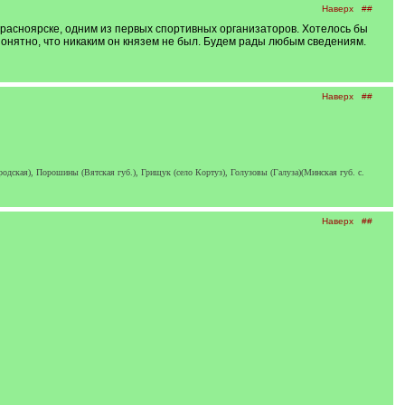
Наверх
##
Красноярске, одним из первых спортивных организаторов. Хотелось бы
я понятно, что никаким он князем не был. Будем рады любым сведениям.
Наверх
##
дская), Порошины (Вятская губ.), Грищук (село Кортуз), Голузовы (Галуза)(Минская губ. с.
Наверх
##