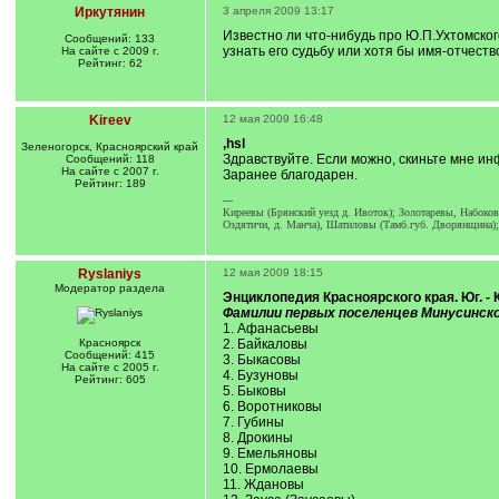
Иркутянин
3 апреля 2009 13:17
Известно ли что-нибудь про Ю.П.Ухтомско
Сообщений: 133
узнать его судьбу или хотя бы имя-отчеств
На сайте с 2009 г.
Рейтинг: 62
Kireev
12 мая 2009 16:48
,hsl
Зеленогорск, Красноярский край
Здравствуйте. Если можно, скиньте мне ин
Сообщений: 118
На сайте с 2007 г.
Заранее благодарен.
Рейтинг: 189
---
Киреевы (Брянский уезд д. Ивоток); Золотаревы, Набоков
Оздятичи, д. Манча), Шатиловы (Тамб.губ. Дворянщина);
Ryslaniys
12 мая 2009 18:15
Модератор раздела
Энциклопедия Красноярского края. Юг. - К
Фамилии первых поселенцев Минусинской 
1. Афанасьевы
Красноярск
2. Байкаловы
Сообщений: 415
3. Быкасовы
На сайте с 2005 г.
4. Бузуновы
Рейтинг: 605
5. Быковы
6. Воротниковы
7. Губины
8. Дрокины
9. Емельяновы
10. Ермолаевы
11. Ждановы