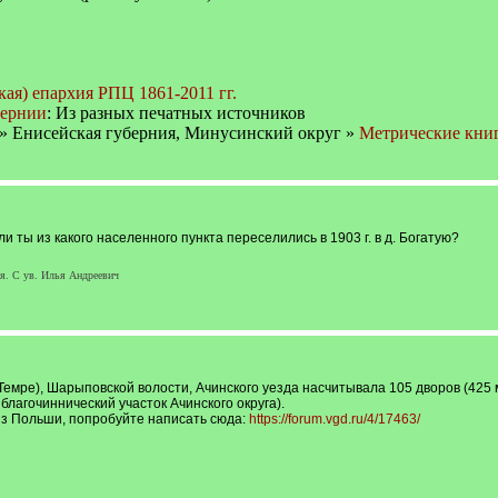
ая) епархия РПЦ 1861-2011 гг.
бернии
: Из разных печатных источников
» Енисейская губерния, Минусинский округ »
Метрические кни
и ты из какого населенного пункта переселились в 1903 г. в д. Богатую?
ия. С ув. Илья Андреевич
Темре), Шарыповской волости, Ачинского уезда насчитывала 105 дворов (425 м
благочиннический участок Ачинского округа).
из Польши, попробуйте написать сюда:
https://forum.vgd.ru/4/17463/