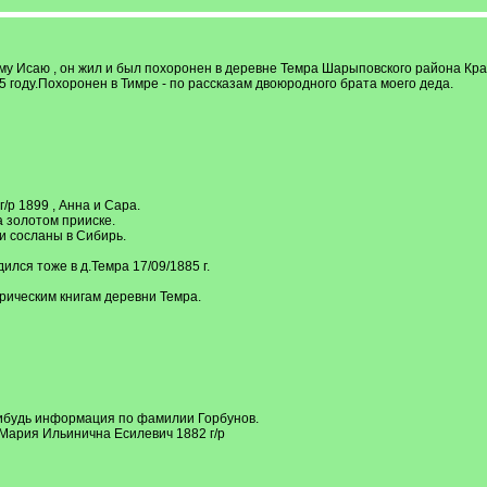
 Исаю , он жил и был похоронен в деревне Темра Шарыповского района Красн
915 году.Похоронен в Тимре - по рассказам двоюродного брата моего деда.
г/р 1899 , Анна и Сара.
 золотом прииске.
 сосланы в Сибирь.
лся тоже в д.Темра 17/09/1885 г.
ическим книгам деревни Темра.
нибудь информация по фамилии Горбунов.
 Мария Ильинична Есилевич 1882 г/р