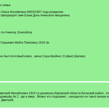
о семья.
 Ольга Иосифовна 08/03/1907 года рождения.
и фигурирует имя Елька.Дочь Ачинского мещанина.
 по Ачинску ,Енисейску
 Гершевич Фейга Павловна 1918 г/р
но был почтовый извоз , жена Сора-Крейна ( Софья) Шапиро
митрий Михайлович 1924 г.р.уроженец Кировской области Бельский район , по
верфь № 2 , где и умер . Может кто подскажет , находился он там в лагере ил
. Дмитрий.