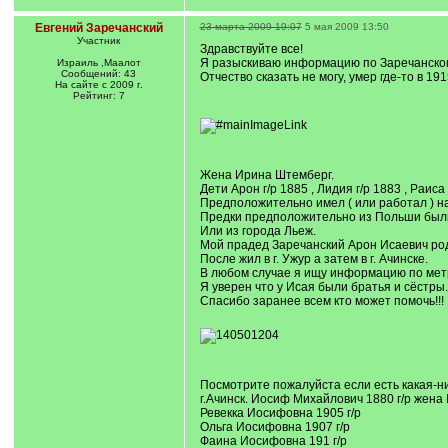
Евгений Заречанский
23 марта 2009 19:07
5 мая 2009 13:50
Участник
Здравствуйте все!
Я разыскиваю информацию по Заречанскому
Израиль ,Маалот
Сообщений: 43
Отчество сказать не могу, умер где-то в 1
На сайте с 2009 г.
Рейтинг: 7
Жена Ирина Штемберг.
Дети Арон г/р 1885 , Лидия г/р 1883 , Раиса 
Предположительно имел ( или работал ) на
Предки предположительно из Польши были
Или из города Льеж.
Мой прадед Заречанский Арон Исаевич роди
После жил в г. Ужур а затем в г. Ачинске.
В любом случае я ищу информацию по метр
Я уверен что у Исая были братья и сёстры.
Спасибо заранее всем кто может помочь!!!
Посмотрите пожалуйста если есть какая-
г.Ачинск. Иосиф Михайлович 1880 г/р жена
Ревекка Иосифовна 1905 г/р
Ольга Иосифовна 1907 г/р
Фаина Иосифовна 191 г/р