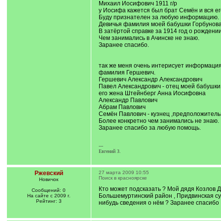
Михаил Иосифович 1911 г/р
у Иосифа кажется был брат Семён и вся ег
Буду признателен за любую информацию.
Девичья фамилия моей бабушки Горбунова
В затёртой справке за 1914 год о рождени
Чем занимались в Ачинске не знаю.
Заранее спасибо.
так же меня очень интерисует информация
фамилия Гершевич.
Гершевич Александр Александрович
Павел Александрович - отец моей бабушки
его жена Штейнберг Анна Иосифовна
Александр Павлович
Абрам Павлович
Семён Павлович - кузнец ,предположитель
Более конкретно чем занимались не знаю.
Заранее спасибо за любую помощь.
---
Евгений З.
Ржевский
27 марта 2009 10:55
Поиск в красноярске
Новичок
Кто может подсказать ? Мой дядя Козлов Д
Сообщений: 0
Большемуртинский район , Придвинская судо
На сайте с 2009 г.
Рейтинг: 3
нибудь сведения о нём ? Заранее спасибо 