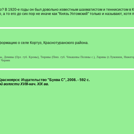
го? В 1920-е годы он был довольно известным шахматистом и теннисистом в 
о, а то его до сих пор не иначе как "Князь Ухтомский" только и называют, хот
формацию о селе Кортуз, Краснотуранского района.
ы, Демины (Орл. губ. Кромы), Тюрины (Пенз. губ. Чекашевы Поляны с.), Ларины (г.Лукоянов, Нижегоро
 Чернен
расноярск: Издательство "Буква С", 2008. - 592 с.
волости XVIII-нач. XIX вв.