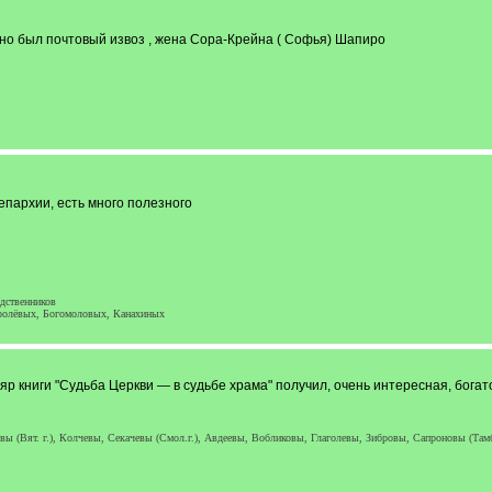
но был почтовый извоз , жена Сора-Крейна ( Софья) Шапиро
епархии, есть много полезного
дственников
оролёвых, Богомоловых, Канахиных
ляр книги "Судьба Церкви — в судьбе храма" получил, очень интересная, бо
вы (Вят. г.), Колчевы, Секачевы (Смол.г.), Авдеевы, Вобликовы, Глаголевы, Зибровы, Сапроновы (Та