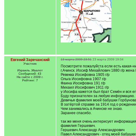
Евгений Заречанский
13 марта 2009 23:51
23 марта 2009 19:04
Участник
Посмотрите пожалуйста если есть какая-
г.Ачинск. Иосиф Михайлович 1880 г/р жена
Израиль ,Маалот
Сообщений: 43
Ревекка Иосифовна 1905 г/р
На сайте с 2009 г.
Ольга Иосифовна 1907 г/р
Рейтинг: 7
Фаина Иосифовна 191 г/р
Михаил Иосифович 1911 г/р
у Иосифа кажется был брат Семён и вся ег
Буду признателен за любую информацию.
Девичья фамилия моей бабушки Горбунова
В затёртой справке за 1914 год о рождени
Чем занимались в Ачинске не знаю.
Заранее спасибо.
так же меня очень интерисует информация
фамилия Гершевич.
Гершевич Александр Александрович
Павел Александрович - отец моей бабушки