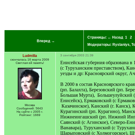
Страницы:
← Назад
1
2
Вперед →
Модераторы:
Ryslaniys
,
To
Ludmilla
3 сентября 2003 21:39
скончалась 16 марта 2009
Енисейская губерния образована в 
Светлая ей память!
(с Туруханским приставством), Ка
уезды и др: Красноярский округ, А
В 2000 в состав Красноярского кра
(рп. Балахта), Березовский (рп. Бе
Большая Мурта), Большеулуйский (с
Енисейск), Ермаковский (с Ермаков
Москва
Казачинское), Канский (г. Канск), 
Сообщений: 5643
Курагинский (рп. Курагино), Манск
На сайте с 2005 г.
Рейтинг: 1669
Нижнеингашский (рп. Нижний Ингаш)
Саянский (с Агинское), Северо-Ени
Ванавара), Туруханский (с Туруханс
Шарыповский (с Холмогорское), Ш