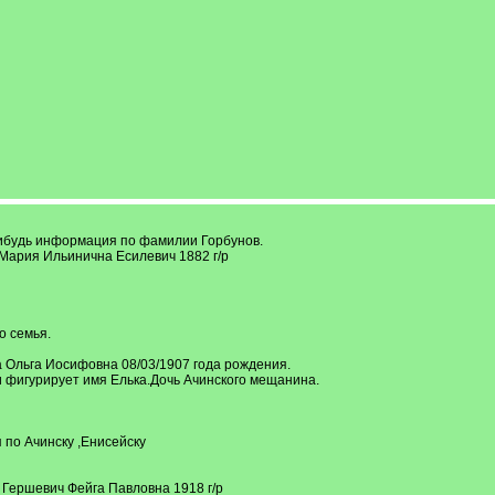
нибудь информация по фамилии Горбунов.
 Мария Ильинична Есилевич 1882 г/р
о семья.
 Ольга Иосифовна 08/03/1907 года рождения.
и фигурирует имя Елька.Дочь Ачинского мещанина.
 по Ачинску ,Енисейску
 Гершевич Фейга Павловна 1918 г/р