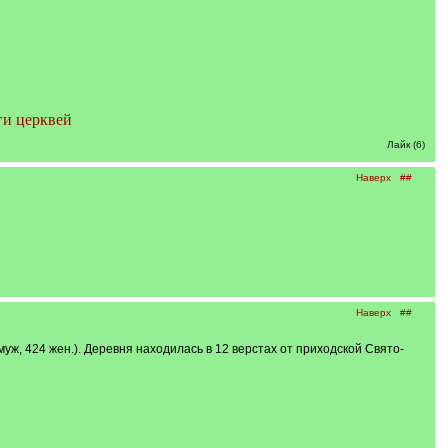
ги церквей
Лайк (6)
Наверх
##
Наверх
##
уж, 424 жен.). Деревня находилась в 12 верстах от приходской Свято-