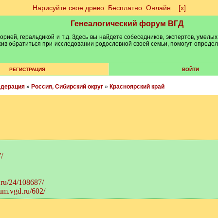
Нарисуйте свое древо. Бесплатно. Онлайн.
[х]
Генеалогический форум ВГД
рией, геральдикой и т.д. Здесь вы найдете собеседников, экспертов, умелых
рхив обратиться при исследовании родословной своей семьи, помогут опреде
РЕГИСТРАЦИЯ
ВОЙТИ
едерация
»
Россия, Сибирский округ
»
Красноярский край
/
.ru/24/108687/
rum.vgd.ru/602/