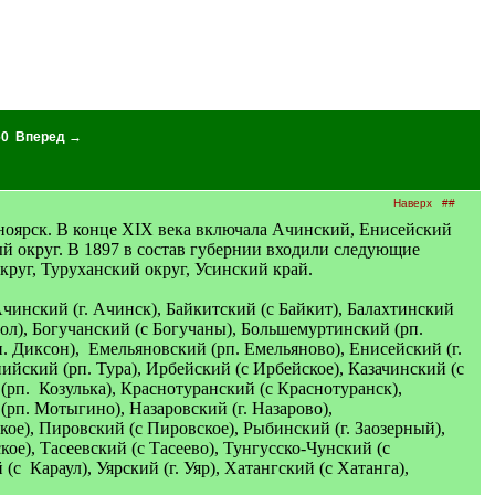
60
Вперед →
Наверх
##
сноярск. В конце XIX века включала Ачинский, Енисейский
й округ. В 1897 в состав губернии входили следующие
круг, Туруханский округ, Усинский край.
чинский (г. Ачинск), Байкитский (с Байкит), Балахтинский
тол), Богучанский (с Богучаны), Большемуртинский (рп.
 Диксон), Емельяновский (рп. Емельяново), Енисейский (г.
ийский (рп. Тура), Ирбейский (с Ирбейское), Казачинский (с
 (рп. Козулька), Краснотуранский (с Краснотуранск),
рп. Мотыгино), Назаровский (г. Назарово),
е), Пировский (с Пировское), Рыбинский (г. Заозерный),
ое), Тасеевский (с Тасеево), Тунгусско-Чунский (с
с Караул), Уярский (г. Уяр), Хатангский (с Хатанга),