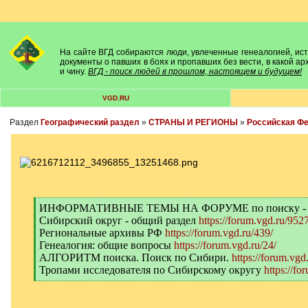
На сайте ВГД собираются люди, увлеченные генеалогией, исто
документы о павших в боях и пропавших без вести, в какой а
и чину.
ВГД - поиск людей в прошлом, настоящем и будущем!
VGD.RU
Раздел
Географический раздел
»
СТРАНЫ И РЕГИОНЫ
»
Российская Ф
[
ИНФОРМАТИВНЫЕ ТЕМЫ НА ФОРУМЕ по поиску -
q
Сибирский округ - общий раздел
https://forum.vgd.ru/9527
]
Региональные архивы РФ
https://forum.vgd.ru/439/
Генеалогия: общие вопросы
https://forum.vgd.ru/24/
АЛГОРИТМ поиска. Поиск по Сибири.
https://forum.vgd
Тропами исследователя по Сибирскому округу
https://fo
[
/
q
]