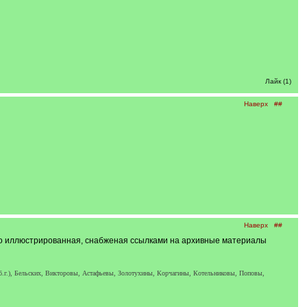
Лайк (1)
Наверх
##
Наверх
##
гато иллюстрированная, снабженая ссылками на архивные материалы
мб.г.), Бельских, Викторовы, Астафьевы, Золотухины, Корчагины, Котельниковы, Поповы,