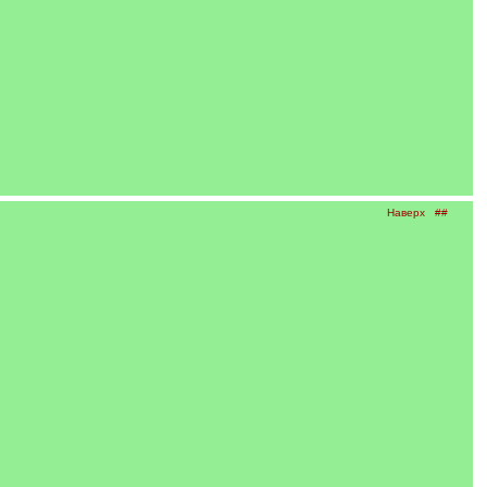
Наверх
##