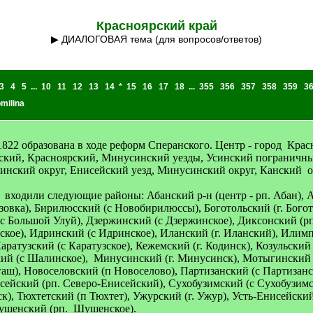
Красноярский край
▶ ДИАЛОГОВАЯ тема (для вопросов/ответов)
3
4
5
...
10
11
12
13
14
*
15
16
17
18
...
355
356
357
358
359
3
milina
1822 образована в ходе реформ Сперанского. Центр - город Кра
нский, Красноярский, Минусинский уезды, Усинский пограничны
чинский округ, Енисейский уезд, Минусинский округ, Канский о
я входили следующие районы: Абанский р-н (центр - рп. Абан), А
резовка), Бирилюсский (с Новобирилюссы), Боготольский (г. Бого
 Большой Улуй), Дзержинский (с Дзержинское), Диксонский (рп.
ское), Идринский (с Идринское), Иланский (г. Иланский), Илимп
Каратузский (с Каратузское), Кежемский (г. Кодинск), Козульский
ий (с Шалинское), Минусинский (г. Минусинск), Мотыгинский (
, Новоселовский (п Новоселово), Партизанский (с Партизанско
сейский (рп. Северо-Енисейский), Сухобузимский (с Сухобузимск
к), Тюхтетский (п Тюхтет), Ужурский (г. Ужур), Усть-Енисейский (
ушенский (рп. Шушенское).