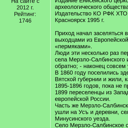
Издание Енисейского церко
На сайте с
археологического общества
2012 г.
Издательство КО РФК ХТО 
Рейтинг:
Красноярск 1995 г.
1746
Приход начал заселяться в
выходцами из Европейской
«пермяками».
Люди эти несколько раз пе
села Мерзло-Салбинского 
обратно; - наконец совсем
В 1860 году поселились зд
Вятской губернии и жили, 
1895-1896 годов, пока не 
1899 переселенцы из Запа
европейской России.
Часть же Мерзло-Салбинск
ушли на Усъ и деревни, се
Минусинского уезда.
Село Мерзло-Салбинское 