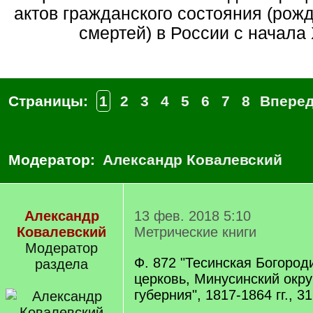
актов гражданского состояния (рожд
смертей) в России с начала X
Страницы:
1
2
3
4
5
6
7
8
Впере
Модератор:
Александр Ковалевский
Александр
13 фев. 2018 5:10
Ковалевский
Метрические книги
Модератор
Ф. 872 "Тесинская Богород
раздела
церковь, Минусинский окру
губерния", 1817-1864 гг., 3