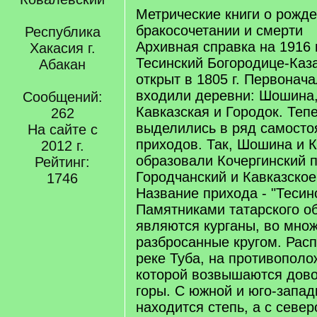
Метрические книги о рожде
бракосочетании и смерти
Республика
Архивная справка на 1916 
Хакасия г.
Тесинский Богородице-Каз
Абакан
открыт в 1805 г. Первонача
входили деревни: Шошина,
Сообщений:
Кавказская и Городок. Теп
262
выделились в ряд самосто
На сайте с
приходов. Так, Шошина и 
2012 г.
образовали Кочергинский п
Рейтинг:
Городчанский и Кавказское 
1746
Название прихода - "Тесин
Памятниками татарского о
являются курганы, во мно
разбросанные кругом. Рас
реке Туба, на противополо
которой возвышаются дов
горы. С южной и юго-запад
находится степь, а с севе