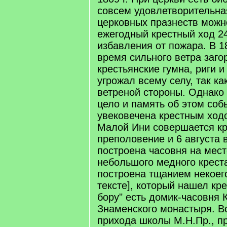
совсем удовлетворительна
церковных празнеств можн
ежегодный крестный ход 24
избавления от пожара. В 18
время сильного ветра заго
крестьянские гумна, риги 
угрожал всему селу, так ка
ветреной стороны. Однако 
цело и память об этом соб
увековечена крестным ход
Малой Ини совершается кр
преполовение и 6 августа в
построена часовня на мес
небольшого медного крест
построена тщанием некоего
тексте], который нашел кре
бору" есть домик-часовня 
Знаменского монастыря. В
прихода школы М.Н.Пр., п