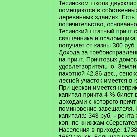
Тесинском школа двухклас
помещаются в собственны
деревянных зданиях. Есть 
попечительство, основанно
Тесинский штатный причт с
священника и псаломщика
получает от казны 300 руб.
Дохода за требоисправлени
на причт. Причтовых домов
удовлетворительно. Земли 
пахотной 42,86 дес., сеноко
лесной участок имеется в 
При церкви имеется непри
капитал причта 4 % билет в
доходами с которого причт
поминовение завещателя. 
капитала: 343 руб. - рента 
коп. по книжкам сберегате
Населения в приходе: 1738
1662 женск. Большая част