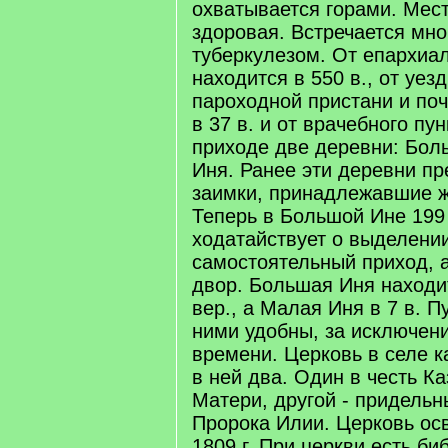
охватывается горами. Мес
здоровая. Встречается мно
туберкулезом. От епархиал
находится в 550 в., от уез
пароходной пристани и поч
в 37 в. и от врачебного пун
приходе две деревни: Бол
Иня. Ранее эти деревни п
заимки, принадлежавшие ж
Теперь в Большой Ине 199
ходатайствует о выделени
самостоятельный приход, 
двор. Большая Иня находит
вер., а Малая Иня в 7 в. 
ними удобны, за исключен
времени. Церковь в селе 
в ней два. Один в честь К
Матери, другой - придельны
Пророка Илии. Церковь ос
1809 г. При церкви есть би