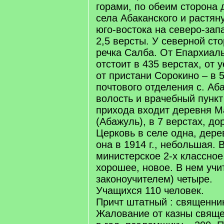
горами, по обеим сторона 
села Абаканского и растяну
юго-востока на северо-зап
2,5 версты. У северной ст
речка Салба. От Епархиаль
отстоит в 435 верстах, от у
от пристани Сорокино – в 5
почтового отделения с. Абак
волость и врачебный пункт 
прихода входит деревня М
(Абажуль), в 7 верстах, до
Церковь в селе одна, дере
она в 1914 г., небольшая. 
министерское 2-х классное
хорошее, новое. В нем учи
законоучителем) четыре.
Учащихся 110 человек.
Причт штатный : священни
Жалование от казны свяще