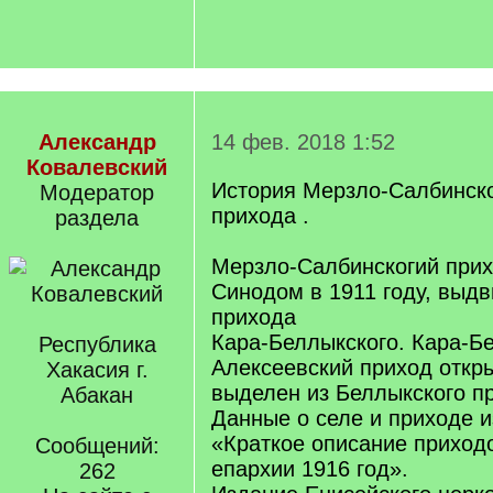
Александр
14 фев. 2018 1:52
Ковалевский
История Мерзло-Салбинско
Модератор
прихода .
раздела
Мерзло-Салбинскогий при
Синодом в 1911 году, выдв
прихода
Кара-Беллыкского. Кара-Б
Республика
Алексеевский приход откры
Хакасия г.
выделен из Беллыкского п
Абакан
Данные о селе и приходе и
«Краткое описание приход
Сообщений:
епархии 1916 год».
262