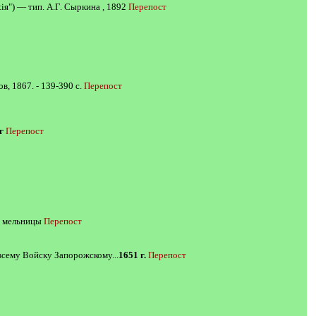
iя") — тип. А.Г. Сыркина , 1892
Перепост
в, 1867. - 139-390 с.
Перепост
г
Перепост
ь мельницы
Перепост
сему Войску Запорожскому...
1651 г.
Перепост