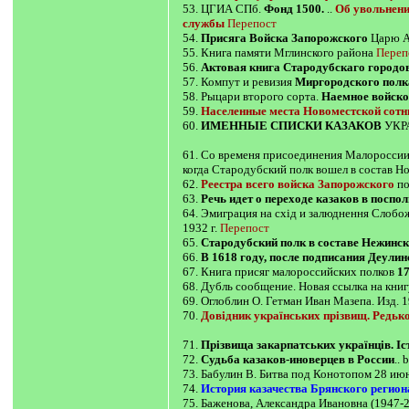
53. ЦГИА СПб.
Фонд 1500.
..
Об увольнени
службы
Перепост
54.
Присяга Войска Запорожского
Царю А
55. Книга памяти Мглинского района
Переп
56.
Актовая книга Стародубскаго городов
57. Компут и ревизия
Миргородского полка
58. Рыцари второго сорта.
Наемное войско
59.
Населенные места Новоместской сотн
60.
ИМЕННЫЕ СПИСКИ КАЗАКОВ
УКР
61. Со временя присоединения Малоросси
когда Стародубский полк вошел в состав Н
62.
Реестра всего войска Запорожского
по
63.
Речь идет о переходе казаков в поспол
64. Эмиграция на схід и залюднення Слобож
1932 г.
Перепост
65.
Стародубский полк в составе Нежинск
66.
В 1618 году, после подписания Деули
67. Книга присяг малороссийских полков
17
68. Дубль сообщение. Новая ссылка на книг
69. Оглоблин О. Гетман Иван Мазепа. Изд. 1
70.
Довідник українських прізвищ. Редьк
71.
Прізвища закарпатських українців. І
72.
Судьба казаков-иноверцев в России
..
73. Бабулин В. Битва под Конотопом 28 ию
74.
История казачества Брянского регион
75. Баженова, Александра Ивановна (1947-