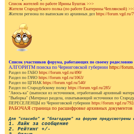
Список жителей по работе Ирины Буштак >>>
Жители Стародубского полка (по работе Екатерины Чеплянской) >>
Жители региона по выпискам из архивных дел
https://forum.vgd.ru/
Список участников форума, работающих по своему родословию (
АЛГОРИТМ поиска по Черниговской губернии
https://foru
Раздел по ГАБО
https://forum.vgd.ru/490/
Раздел по ГАЧО
https://forum.vgd.ru/1063/
Раздел по ЦГИАК
https://forum.vgd.ru/540/
Раздел по Стародубскому полку
https://forum.vgd.ru/285/
"Авось-ка" (выписки из источников, отработанный архивный матер
"Выборка" (Материал раздела, охватывающий источники по Старод
ПЕРЕСЕЛЕНЦЫ из Черниговской губернии
https://forum.vgd.ru/792
РАБОЧАЯ страница по расшифровке архивных документов
Для "спасибо" и "благодарю" на форуме предусмотрены 
1. Лайк за сообщение
2. Рейтинг +/-