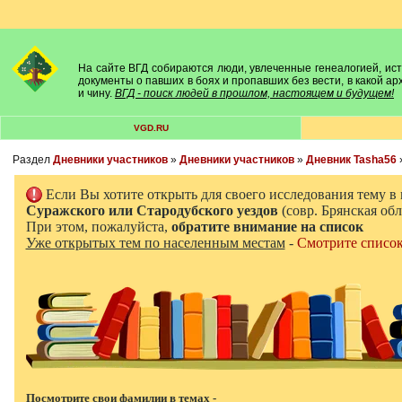
На сайте ВГД собираются люди, увлеченные генеалогией, исто
документы о павших в боях и пропавших без вести, в какой а
и чину.
ВГД - поиск людей в прошлом, настоящем и будущем!
VGD.RU
Раздел
Дневники участников
»
Дневники участников
»
Дневник Tasha56
Если Вы хотите открыть для своего исследования тему 
Суражского или Стародубского уездов
(совр. Брянская обл
При этом, пожалуйста,
обратите внимание на список
Уже открытых тем по населенным местам
-
Смотрите списо
Посмотрите свои фамилии в темах -