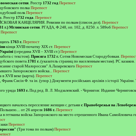
вомеская сотня
. Реестр
1732 год
Перепост
дубовского полка
Перепост
одубский полк
Перепост
а. Реестр
1732 года
.
Перепост
ОЙСКОВАЯ КАНЦЕЛЯРИЯ. Ревизии по полкам (список дел).
Перепост
31 г.) Мглинская сотня
. РГАДА, Ф.248, оп. 102, д. 8250. л. 589об
Перепост
Перепост
жащихъ
1763 г.
Перепост
їни
кінця XVIII-початку XIX ст.
Перепост
 Україні
(середина ХVII – ХVIII ст.)
Перепост
ота с текстом).
Присяга 1732 г.
Сотня Новомеская Стародубовкая.
Перепос
убского повета.
1781 г.
(указатель страниц по населенным местам). РС казаков.
писание старой Малороссии" А.Лазаревского
Перепост
ывшего Запорожского войска...
Перепост
 в XVII веке (карта).
Перепост
, Франк Сисін Ф. та ін. (упор.) Документи російських архівів з історії України.
ого уряда
1693 г.
Под ред. В. Л. Модзалевский. - Чернигов: Издание Черниговской
ицкого началось переселение женщин с детьми
с Правобережья на Левобереж
Польшею.... от 26 апреля
1686 г.
Перепост
ка в гетманы войска Запорожского на место отрешенного Ивана Самойловича ге
ост
азаки
Перепост
ороссии"
(Три тома по полкам)
Перепост
репост