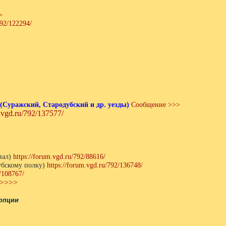
>
792/122294/
Суражский, Стародубский и др. уезды)
Сообщение >>>
m.vgd.ru/792/137577/
иал)
https://forum.vgd.ru/792/88616/
убскому полку)
https://forum.vgd.ru/792/136748/
/108767/
 >>>>
опции