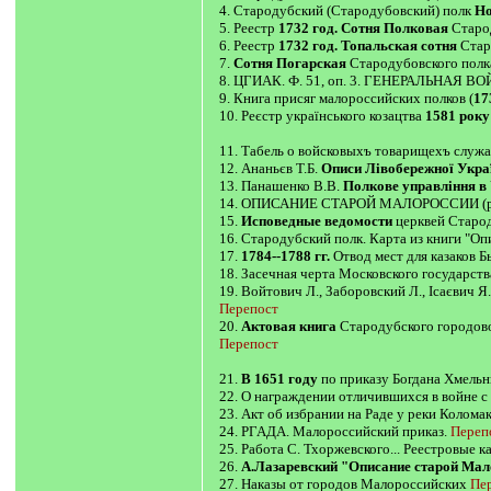
4. Стародубский (Стародубовский) полк
Но
5. Реестр
1732 год. Сотня Полковая
Старо
6. Реестр
1732 год. Топальская сотня
Стар
7.
Сотня Погарская
Стародубовского полк
8. ЦГИАК. Ф. 51, оп. 3. ГЕНЕРАЛЬНАЯ В
9. Книга присяг малороссийских полков (
17
10. Реєстр українського козацтва
1581 року
11. Табель о войсковыхъ товарищехъ слу
12. Ананьєв Т.Б.
Описи Лівобережної Укра
13. Панашенко В.В.
Полкове управління в
14. ОПИСАНИЕ СТАРОЙ МАЛОРОССИИ (раб
15.
Исповедные ведомости
церквей Старод
16. Стародубский полк. Карта из книги "О
17.
1784--1788 гг.
Отвод мест для казаков Б
18. Засечная черта Московского государства
19. Войтович Л., Заборовский Л., Ісаєвич Я.
Перепост
20.
Актовая книга
Стародубского городов
Перепост
21.
В 1651 году
по приказу Богдана Хмельн
22. О награждении отличившихся в войне с 
23. Акт об избрании на Раде у реки Колома
24. РГАДА. Малороссийский приказ.
Переп
25. Работа С. Тхоржевского... Реестровые к
26.
А.Лазаревский "Описание старой Мал
27. Наказы от городов Малороссийских
Пе