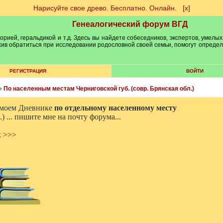
Нарисуйте свое древо. Бесплатно. Онлайн.
[х]
Генеалогический форум ВГД
рией, геральдикой и т.д. Здесь вы найдете собеседников, экспертов, умелых
рхив обратиться при исследовании родословной своей семьи, помогут опреде
РЕГИСТРАЦИЯ
ВОЙТИ
»
По населенным местам Черниговской губ. (совр. Брянская обл.)
в моем Дневнике
по отдельному населенному месту
.) ... пишите мне на почту форума...
к >>>