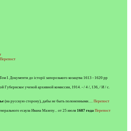
т
Перепост
 Том І. Документи до історії запорозького козацтва 1613 - 1620 pp
 Губернское ученой архивной комиссии, 1914. - / 4 /, 136, / И / с.
ье
(на русскую сторону), дабы не быть полоненными.....
Перепост
нерального есаула Ивана Мазепу... от 25 июля
1687 года
Перепост