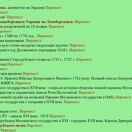
лка
..казачество на Украине
Перепост
пост
сии"
Перепост
Правобережную Украину на Левобережную.
Перепост
ии разделенной на 10 полков.
Перепост
репост
 с 1506 по 1776 год...
Перепост
ая канцелярия.
Перепост
тскую сотню входили следующие курени:
Перепост
ым) в год Деулинского перемирия 1618 г.
Перепост
изии Стародубского полка за 1735 г., 1737 г.
Перепост
года
Перепост
пост
ском времени
Перепост
924. Присяга Війська Запорозького Низового 1762 року. Полный список Запорож
д. КНИГА.
Перепост
кого государства в XVII веке : очерк из истории обороны южной окраины Москов
царства и украинских земель Речи Посполитой.
Перепост
олевой службе на польской Украине Московского государства (1846).
Перепост
о государства с татарами в XVII веке.
Перепост
зации степ..
Перепост
и XV – начала XVI века - 1974
Перепост
рубежья Московского государства в XVI - середине XVII века. Карпов Дмитр
дубского полка
Перепост
)
Перепост