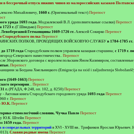
и в бессрочный отпуск нижних чинов из малороссийских казаков Полтавской
лексею Михайловичу,
1660 г.
(Оригинальный текст)
Перепост
ост
ого уряда 1693 года.
Модзалевский В.Л. (дополнительные ссылки)
Перепост
 1723 г.
(Г.Швидько)
Перепост
 Левобережной Гетманщины 1669-1726 гг.
Алексей Сокирко
Перепост
и Стародубского полка
Перепост
АИНСКИХ ПОЛКОВ, ПРОХОДЯЩИХ ВОЙСКОВУЮ СЛУЖБУ
в 1784-1785 гг.
и
до 1719 года
Стародубским полком управляла казацкая старшина;
с 1719 г. п
овгород-Северского наместничества..
Перепост
сле Зборовского договора с королем польским Яном Казимиром, составленны
итые.
Перепост
анщини за Богдана Хмельницкого (Emigracija na sxid i zaljudnennja Slobožanš
ого (1649-1663)
Перепост
нского перемирия
...
Перепост
31 г.
(РГАДА, Ф.248, оп. 102, д. 8250)
Перепост
у - Актовая книга Стародубскаго городового уряда
1693 года
Перепост
960 г.
Перепост
о Ю.К.
Перепост
сторико-етимологічний словник. Чучка Павло
Перепост
 by Ю.К. Штейн
Перепост
ня
1659 года.
Перепост
а и сопредельных территорий
в XVI - XVIII вв.. Трифанков Ярослав Юрьевич. 
2013).
Славян родные имена
Перепост