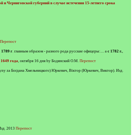
 и Черниговской губерний в случае истечения 15-летнего срока
Перепост
о 1789 г
. главным образом - разного рода русские офицеры:.... а
с 1782 г.
,
е
1649 года
, октября 16 дня by Бодянский О.М.
Перепост
čyny za Богдана Хмельницкого) Юркевич, Віктор (Юркевич, Виктор). Изд.
Изд. 2013
Перепост