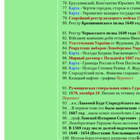
76. Ерусалимский, Константин Юрьевич. М
77.
Карта
- Чертеж городов, сторож и стан
78.
Карта
- Украинское казацкое государств
79.
Старейший реестр козацкого войска 1
80. Реестр
Кропивнянского полка 1649 го
81. Реестр
Черкасского полка 1649 года
П
82. Військові кампании доби гетьмана Иван
83.
Уси гетьмани України
от Журавлив, Де
84.
Рекрутских наборов Левобережье Укра
85.
Карта
- Походы Богдана Хмельницкого
86.
Мирный договор с Польшей в 1667 год
87.
Карта
- Границы России и Речи Поспол
88.
Карта
- Походы Степана Разина. А. Жу
89. Стародубский полк...Фамилии старшин
90. Казацкий кафтан - графика
Перепост
91.
Румянцевская генеральная опись Сур
92.
1678, октября 18
. Письмо къ гетману п
Перепост
93. ...в
с. Лакомой Буде Стародубского по
94. ...В первом томе его
было напечатано
«
95.
1667 год
...
книги всякіе воеводствъ См
96. ...граф
Ланской Илларион Сергеевич
- 
97.
Левобережная Украина была населена п
98.
В 1569 году после долгой подготовки
99.
1648 - 1654 (Восстание Хмельницкого)
100. Итогом берестечского разгрома стал
Б