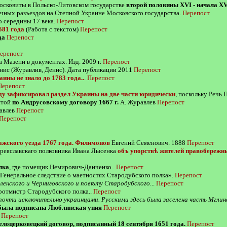
осковиты в Польско-Литовском государстве
второй половины XVI - начала XVI
ичных разъездов на Степной Украине Московского государства.
Перепост
о середины 17 века.
Перепост
581 года
(Работа с текстом)
Перепост
да
Перепост
ерепост
а Мазепи в документах. Изд. 2009 г.
Перепост
нис (Журавлив, Денис). Дата публикации 2011
Перепост
ины не знало до 1783 года..
.
Перепост
Перепост
у зафиксировал раздел Украины на две части юридически
, поскольку Речь
итой
по Андрусовскому договору 1667 г.
А. Журавлев
Перепост
равлев
Перепост
Перепост
ажского уезда 1767 года. Филимонов
Евгений Семенович. 1888
Перепост
ереяславскаго полковника Ивана Лысенка
объ упорствѣ жителей правобережн
лка
, где помещик Немирович-Данченко..
Перепост
Генеральное следствие о маетностях Стародубского полка».
Перепост
оленского и Черниговского и повѣту Стародубского
...
Перепост
ротмистр Стародубского полка..
Перепост
очти исключительно украинцами. Русскими здесь была заселена часть Мглин
 была подписана Люблинская уния
Перепост
Перепост
елоцерковецкий договор, подписанный 18 сентября 1651 года.
Перепост