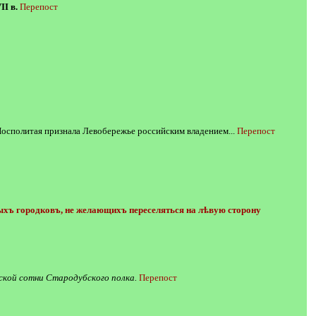
I в.
Перепост
 Посполитая признала Левобережье российским владением...
Перепост
ыхъ городковъ, не желающихъ переселяться на лѣвую сторону
ской сотни Стародубского полка.
Перепост