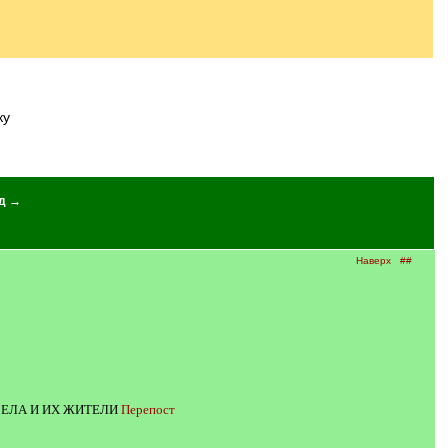
ку
д →
Наверх
##
Д. СЕЛА И ИХ ЖИТЕЛИ
Перепост