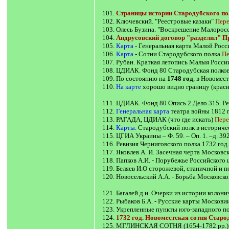
101.
Страницы истории Стародубского по
102. Ключевский. "Реестровые казаки"
Пере
103. Олесь Бузина. "Воскрешение Малорос
104.
Андрусовский договор "разделил" 
105.
Карта
- Генеральная карта Малой Росс
106.
Карта
- Сотни Стародубского полка
Пе
107. Рубан. Краткая летопись Малыя России
108. ЦДИАК. Фонд 80 Стародубская полков
109. По состоянию на
1748 год
, в Новомес
110.
На карте
хорошо видно границу (красн
111. ЦДИАК. Фонд 80 Опись 2 Дело 315. Рев
112.
Генеральная карта
театра войны 1812 
113. РАГАДА, ЦДИАК (что где искать)
Пере
114.
Карты.
Стародубский полк в историче
115. ЦГИА Украины – Ф. 59. – Оп. 1. –д. 3
116. Ревизия Черниговского полка 1732 го
117. Яковлев А. И. Засечная черта Московс
118. Папков А.И. - Порубежье Российского 
119. Беляев И.О сторожевой, станичной и п
120. Новосельский А.А. - Борьба Московског
121. Багалей д.и. Очерки из истории колони
122. Рыбаков Б.А. - Русские карты Москови
123. Укрепленные пункты юго-западного по
124.
1732 год. Новоместская сотня Старо
125. МГЛИНСКАЯ СОТНЯ (1654-1782 pp.