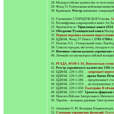
28. Малороссiйское казачество от возстанiя
29. Фонд 51 Генеральная войсковая канцел
30. Кривошея.
Реестр
значковых товарищей
31. О ревизиях СТАРОДУБСКОГО полка.
П
32. Расшифровка сокращений в книге Ал.Лаз
33. Фрагменты из "
Присяжные книги 1654 
34.
Обозрение Румянцевской описи
Малоро
35.
Первая перепись казаков-переселенцев
36. ЦДИАК. Фонд 57 Опись 1
1765-1768гг.
37. Попова Л.А. - Генеральний опис Лівоб
38. Список городов, местечек, посадов и се
39.
Именные списки казаков украинских 
40. Личный состав малороссийской козацк
41.
РГАДА_Ф140-1-34_Новомеская сотня 
42.
Реестр украинского казачества 1581 г
43. ЦДИАК. 220-1-263. ...
запрещает перес
44. ЦДИАК. 220-1-285. ...
права Киево-Пече
45. ЦДИАК. 220-1-286. ... предписывает с
46. ЦДИАК. 220-1-353. ... на пограничные
с
47. ЦДИАК. 220-1-630.
Екатерина II объяв
48. ЦДИАК. 220-1-687.
Грамота (фирман) 
49. Присяга Війська Запорозького Низовог
50. Україна – козацька держава: Ілюстрован
51. Апанович О. М. Козацька Енциклопедія
52.
Словарик украинских фамилий.
Переп