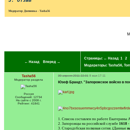
3. Отзыв
Модератор Дневника - Tasha56
Страницы:
← Назад
1
2
← Назад
Вперед →
Модераторы:
Tasha56
,
Tom
Tasha56
30 апреля 2011 22:01
8 мая 17:11
Модератор раздела
Юзеф Брандт. "Запорожское войско в по
Россия
Сообщений: 12734
На сайте с 2008 г.
Рейтинг: 41841
1. Список составлен по работе Екатерин
2. Запорожцы на российской службе
1618 -
3. Стародубская полковая сотня. (Данные
н