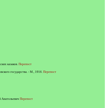
ских казаков.
Перепост
ского государства. - М., 1916.
Перепост
ий Анатольевич
Перепост