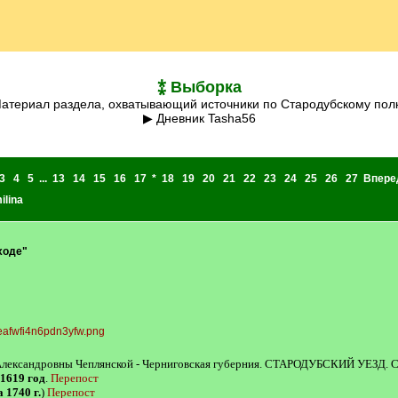
⁑ Выборка
Материал раздела, охватывающий источники по Стародубскому пол
▶ Дневник Tasha56
3
4
5
...
13
14
15
16
17
*
18
19
20
21
22
23
24
25
26
27
Впере
ilina
ходе"
ы Александровны Чеплянской - Черниговская губерния. СТАРОДУБСКИЙ УЕЗ
 1619 год
.
Перепост
а 1740 г.
)
Перепост