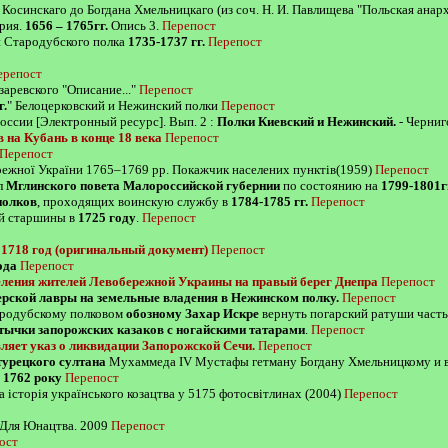
 Косинскаго до Богдана Хмельницкаго (из соч. Н. И. Павлищева "Польская анарх
ярия.
1656 – 1765гг.
Опись 3.
Перепост
 Стародубского полка
1735-1737 гг.
Перепост
ерепост
аревского "Описание..."
Перепост
г.
" Белоцерковский и Нежинский полки
Перепост
ссии [Электронный ресурс]. Вып. 2 :
Полки Киевский и Нежинский.
- Черниго
 на Кубань в конце 18 века
Перепост
Перепост
ережної України 1765–1769 рр. Покажчик населених пунктів(1959)
Перепост
л
Мглинского повета Малороссийской губернии
по состоянию на
1799-1801г
полков
, проходящих воинскую службу в
1784-1785 гг.
Перепост
ой старшины в
1725 году
.
Перепост
1718 год (оригинальный документ)
Перепост
ода
Перепост
еления жителей Левобережной Украины на правый берег Днепра
Перепост
рской лавры на земельные владения в Нежинском полку.
Перепост
тародубскому полковом
обозному Захар Искре
вернуть погарский ратуши част
тычки запорожских казаков с ногайскими татарами
.
Перепост
ляет указ о ликвидации Запорожской Сечи.
Перепост
турецкого султана
Мухаммеда IV Мустафы гетману Богдану Хмельницкому и в
о
1762 року
Перепост
а історія українського козацтва у 5175 фотосвітлинах (2004)
Перепост
 Для Юнацтва. 2009
Перепост
ост