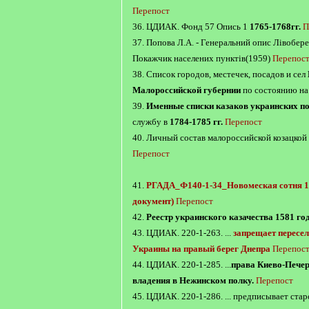
Перепост
36. ЦДИАК. Фонд 57 Опись 1
1765-1768гг.
П
37. Попова Л.А. - Генеральний опис Лівобер
Покажчик населених пунктів(1959)
Перепос
38. Список городов, местечек, посадов и сел
Малороссийской губернии
по состоянию н
39.
Именные списки казаков украинских п
службу в
1784-1785 гг.
Перепост
40. Личный состав малороссийской козацко
Перепост
41.
РГАДА_Ф140-1-34_Новомеская сотня 1
документ)
Перепост
42.
Реестр украинского казачества 1581 го
43. ЦДИАК. 220-1-263. ...
запрещает пересе
Украины на правый берег Днепра
Перепос
44. ЦДИАК. 220-1-285. ...
права Киево-Печер
владения в Нежинском полку.
Перепост
45. ЦДИАК. 220-1-286. ... предписывает ст