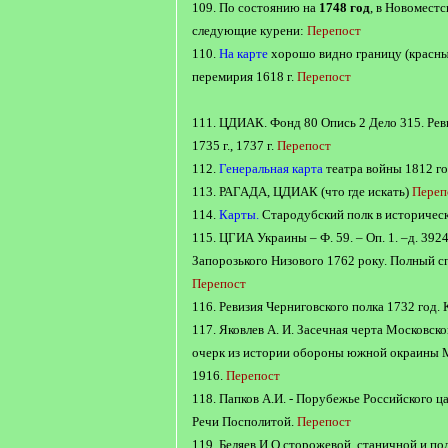
109. По состоянию на
1748 год
, в Новомест
следующие курени:
Перепост
110.
На карте
хорошо видно границу (красны
перемирия 1618 г.
Перепост
111. ЦДИАК. Фонд 80 Опись 2 Дело 315. Рев
1735 г., 1737 г.
Перепост
112.
Генеральная карта
театра войны 1812 г
113. РАГАДА, ЦДИАК (что где искать)
Переп
114.
Карты.
Стародубский полк в историчес
115. ЦГИА Украины – Ф. 59. – Оп. 1. –д. 392
Запорозького Низового 1762 року. Полный с
Перепост
116. Ревизия Черниговского полка 1732 год
117. Яковлев А. И. Засечная черта Московског
очерк из истории обороны южной окраины Мо
1916.
Перепост
118. Папков А.И. - Порубежье Российского ц
Речи Посполитой.
Перепост
119. Беляев И.О сторожевой, станичной и по