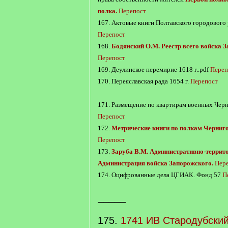
полка.
Перепост
167. Актовые книги Полтавского городового 
Перепост
168.
Бодянский О.М. Реестр всего войска З
Перепост
169. Деулинское перемирие 1618 г..pdf
Переп
170. Переяславская рада 1654 г.
Перепост
171. Размещение по квартирам военных Черн
Перепост
172.
Метрические книги по полкам Черниго
Перепост
173.
Заруба В.М. Административно-террито
Администрация войска Запорожского.
Пер
174. Оцифрованные дела ЦГИАК. Фонд 57
П
_____
175.
1741 ИВ Стародубский