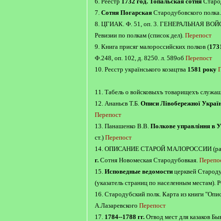
6. Реестр
1732 год. Топальская сотня
Старо
7.
Сотня Погарская
Стародубовского полка.
8. ЦГИАК. Ф. 51, оп. 3. ГЕНЕРАЛЬНАЯ 
Ревизии по полкам (список дел).
Перепост
9. Книга присяг малороссийских полков (
173
Ф.248, оп. 102, д. 8250. л. 589об
Перепост
10. Реєстр українського козацтва
1581 року
11. Табель о войсковыхъ товарищехъ служ
12. Ананьєв Т.Б.
Описи Лівобережної Украї
Перепост
13. Панашенко В.В.
Полкове управління в У
ст.)
Перепост
14. ОПИСАНИЕ СТАРОЙ МАЛОРОССИИ (рабо
г.
Сотня Новомеская Стародубовкая.
Перепо
15.
Исповедные ведомости
церквей Староду
(указатель страниц по населенным местам). Р
16. Стародубский полк. Карта из книги "Оп
А.Лазаревского
Перепост
17.
1784--1788 гг.
Отвод мест для казаков Бы