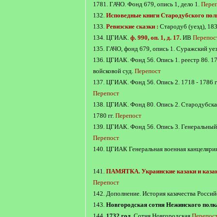
1781. ГАЧО. Фонд 679, опись 1, дело 1.
Пере
132.
Исповедные книги Стародубского пол
133.
Ревизские сказки :
Стародуб (уезд), 18
134. ЦГИАК.
ф. 990, оп. 1, д. 17.
ИВ
Перепос
135. ГАЧО, фонд 679, опись 1. Суражский уе
136. ЦГИАК. Фонд 56. Опись 1. реестр 86. 17
войсковой суд.
Перепост
137. ЦГИАК. Фонд 56. Опись 2. 1718 - 1786 г
Перепост
138. ЦГИАК. Фонд 80. Опись 2. Стародубская
1780 гг.
Перепост
139. ЦГИАК. Фонд 56. Опись 3. Генеральный 
Перепост
140. ЦГИАК Генеральная военная канцелярия.
141.
ПАМЯТКА. Украинские казаки и каза
Перепост
142. Дополнение. История казачества Росси
143.
Новгородская сотня Нежинского полка
144.
1732 год
. Сотня Новгородская
Перепос