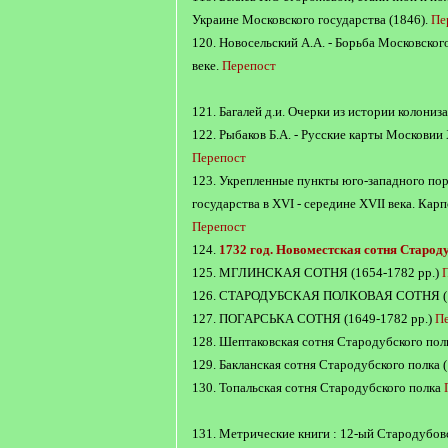
Украине Московского государства (1846).
Пе
120. Новосельский А.А. - Борьба Московского
веке.
Перепост
121. Багалей д.и. Очерки из истории колониза
122. Рыбаков Б.А. - Русские карты Московии 
Перепост
123. Укрепленные пункты юго-западного по
государства в XVI - середине XVII века. Ка
Перепост
124.
1732 год. Новоместская сотня Старод
125. МГЛИНСКАЯ СОТНЯ (1654-1782 pp.)
126. СТАРОДУБСКАЯ ПОЛКОВАЯ СОТНЯ (1
127. ПОГАРСЬКА СОТНЯ (1649-1782 pp.)
П
128. Шептаковская сотня Стародубского пол
129. Бакланская сотня Стародубского полка 
130. Топальская сотня Стародубского полка
131. Метрические книги : 12-ый Стародубов