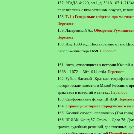
157. РГАДА Ф.229, оп.1, д. 5918-107-1, 7184
приезжавших с ним сотников, есаулов, казако
158.
Т. 1 : Генеральне слідство про маєтно
Перепост
159. Лазаревский Ал.
Обозрение Румянцевс
Перепост
160. Изд. 1683 год. Постановлено от его Цар
Запорожским года
1659.
Перепост
161. Акты, относящиеся к истории Южной и З
1668—1672. – 30+1014 стбл.
Перепост
162. Рубан, Василий . Краткие географически
исторические известия в Малой России: с п
трактатов и известий о свитах..
Перепост
163. Оцифрованные фонды ЦГИАК
Перепос
164.
Страницы истории Стародубского полк
165. Казачий словарь-справочник (Три тома)
166. ЦГИАК. Фонд 57. Опись 1. Дело 78. До
грамот, судебных решений, дарственных, куп
права собственности жителей
Первой полко