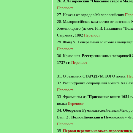
26.
А.Лазаревский "Описание старой Мало
Перепост
27. Наказы от городов Малороссийских
Пере
28. Малороссiйское казачество от возстанiя 
Хмельницкаго (из соч. Н. И. Павлищева "Поль
Сыркина , 1892
Перепост
29. Фонд 51 Генеральная войсковая канцеляр
Перепост
30. Кривошея.
Реестр
значковых товарищей 
1737 гг.
Перепост
31. О ревизиях СТАРОДУБСКОГО полка.
Пе
32. Расшифровка сокращений в книге Ал.Лаза
Перепост
33. Фрагменты из "
Присяжные книги 1654 г.
полки
Перепост
34.
Обозрение Румянцевской описи
Малорос
Вып. 2 :
Полки Киевский и Нежинский.
- Чер
Перепост
35.
Первая перепись казаков-переселенцев 