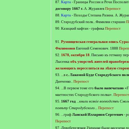
87.
Карта
- Границы России и Речи Посполи
договору 1667 г.
А. Журавлев
Перепост
88.
Карта
- Походы Степана Разина. А. Жура
89. Стародубский полк...Фамилии старшин
П
90. Казацкий кафтан - графика
Перепост
91.
Румянцевская генеральная опись Сураж
Филимонов
Евгений Семенович. 1888
Переп
92.
1678, октября 18
. Письмо къ гетману пе
Лысенка
объ упорствѣ жителей правобереж
желающихъ переселяться на лѣвую сторон
93. ...в
с. Лакомой Буде Стародубского пол
Данченко..
Перепост
94. ...В первом томе его
было напечатано
«Г
маетностях Стародубского полка».
Перепост
95.
1667 год
...
книги всякіе воеводствъ Смол
повѣту Стародубского
...
Перепост
96. ...граф
Ланской Илларион Сергеевич
- р
Перепост
97.
Левобережная Украина была населена п