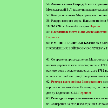
56.
Актовая книга Стародубскаго городово
Модзалевский В.Л. (дополнительные ссылки
57. Компут и ревизия
Миргородского полка 
58. Рыцари второго сорта.
Наемное войско
1669-1726 гг.
Алексей Сокирко
Перепост
59.
Населенные места Новоместской сотни
Перепост
60.
ИМЕННЫЕ СПИСКИ КАЗАКОВ
УКРА
ПРОХОДЯЩИХ ВОЙСКОВУЮ СЛУЖБУ
в 1
61. Со временя присоединения Малороссии
полком управляла казацкая старшина;
с 1719 
разного рода русские офицеры:.... а
с 1782 г.
вошел в состав Новгород-Северского намест
62.
Реестра всего войска Запорожского
пос
королем польским Яном Казимиром, состав
дня by Бодянский О.М.
Перепост
63.
Речь идет о переходе казаков в посполи
64. Эмиграция на схід и залюднення Слобож