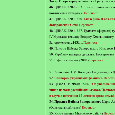
Захар Искре
вернуть погарский ратуши час
46. ЦДИАК. 220-1-353. ... на пограничные
ст
ногайскими татарами
.
Перепост
47. ЦДИАК. 220-1-630.
Екатерина II объявл
Запорожской Сечи.
Перепост
48. ЦДИАК. 220-1-687.
Грамота (фирман) ту
IV Мустафы гетману Богдану Хмельницкому 
Запорожскому...
1651 г.
Перепост
49. Присяга Війська Запорозького Низового
50. Україна – козацька держава: Ілюстрована 
5175 фотосвітлинах (2004)
Перепост
51. Апанович О. М. Козацька Енциклопедія 
52.
Словарик украинских фамилий.
Перепо
53. ЦГИА СПб.
Фонд 1500.
..
Об увольнении
чинов из малороссийских казаков Полтавс
в случае истечения 15-летнего срока служ
54.
Присяга Войска Запорожского
Царю Ал
(Оригинальный текст)
Перепост
55. Книга памяти Мглинского района
Перепо