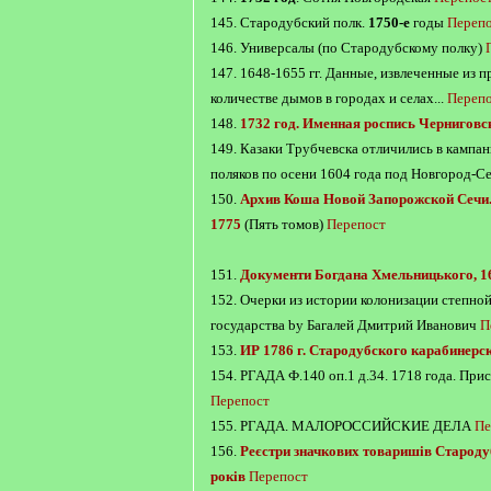
145. Стародубский полк.
1750-е
годы
Переп
146. Универсалы (по Стародубскому полку)
147. 1648-1655 гг. Данные, извлеченные из 
количестве дымов в городах и селах...
Переп
148.
1732 год. Именная роспись Черниговс
149. Казаки Трубчевска отличились в кампа
поляков по осени 1604 года под Новгород-Се
150.
Архив Коша Новой Запорожской Сечи.
1775
(Пять томов)
Перепост
151.
Документи Богдана Хмельницького, 1
152. Очерки из истории колонизации степно
государствa by Багалей Дмитрий Иванович
П
153.
ИР 1786 г. Стародубского карабинерс
154. РГАДА Ф.140 оп.1 д.34. 1718 года. При
Перепост
155. РГАДА. МАЛОРОССИЙСКИЕ ДЕЛА
Пе
156.
Реєстри значкових товаришів Староду
років
Перепост