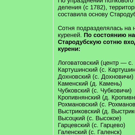
По упразднении полкового 
деления (с 1782), террито
составила основу Стародуб
Сотня подразделялась на н
куреней.
По состоянию на 
Стародубскую сотню вх
курени:
Логоватовский (центр — с.
Картушинский (с. Картушин
Дохновский (с. Дохновичи)
Каменский (д. Камень)
Чубковский (с. Чубковичи)
Кропивнянский (д. Кропивн
Рохмановский (с. Рохманов
Выстриковский (д. Выстрик
Высоцкий (с. Высокое)
Гарцевский (с. Гарцево)
Галенский (с. Галенск)