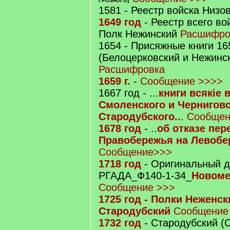
ГРОЗНОГО]
1581 - Реестр войска Низо
1649 год
- Реестр всего во
Полк Нежинский
Расшифро
1654 - Присяжные книги 16
(Белоцерковский и Нежинс
Расшифровка
1659 г.
-
Сообщение >>>>
1667 год - ...
книги всякіе
Смоленского и Черниговс
Стародубского..
.
Сообщен
1678 год
- ..
об отказе пер
Правобережья на Левобе
Сообщение>>>
1718 год
- Оригинальный д
РГАДА_Ф140-1-34_
Новоме
Сообщение >>>
1725 год - Полки Неженск
Стародубский
Сообщение
1732 год
- Стародубский (