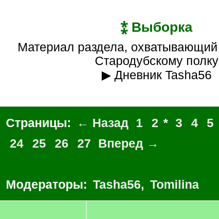
⁑ Выборка
Материал раздела, охватывающий источники по
Стародубскому полку
▶ Дневник Tasha56
Страницы:
← Назад
1
2
*
3
4
5
24
25
26
27
Вперед →
Модераторы:
Tasha56
,
Tomilina