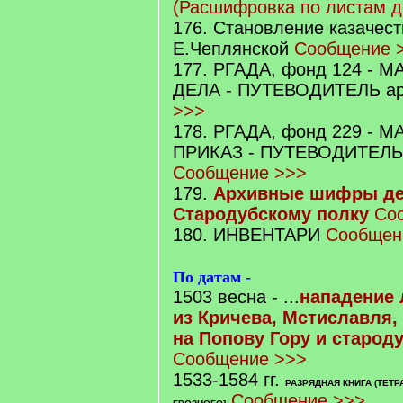
(Расшифровка по листам д
176. Становление казачест
Е.Чеплянской
Сообщение 
177. РГАДА, фонд 124 -
ДЕЛА - ПУТЕВОДИТЕЛЬ а
>>>
178. РГАДА, фонд 229 -
ПРИКАЗ - ПУТЕВОДИТЕЛЬ
Сообщение >>>
179.
Архивные шифры де
Стародубскому полку
Со
180. ИНВЕНТАРИ
Сообщен
По датам -
1503 весна - ...
нападение 
из Кричева, Мстиславля,
на Попову Гору и старод
Сообщение >>>
1533-1584 гг.
РАЗРЯДНАЯ КНИГА (ТЕТР
Сообщение >>>