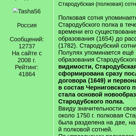
Стародубская (полковая) сот
Полковая сотня упоминает
Стародубского полка в теч
Россия
времени его существовани
образования (1654) до ра
Сообщений:
(1782). Стародубский сотн
12737
Полулях упоминается ещё 
На сайте с
образования Стародубског
2008 г.
видимости, Стародубска
Рейтинг:
сформирована сразу пос
41864
договора (1649) и перво
в состав Черниговского п
стала основой новообра
Стародубского полка.
Ввиду значительности свое
около 1750 г. полковая Ст
была разделена на две, на
й полковой сотней.