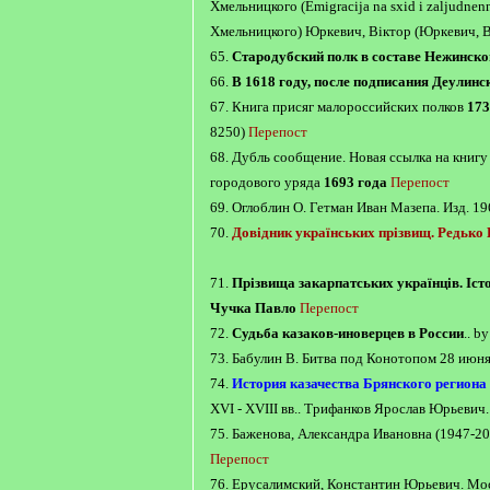
Хмельницкого (Emigracija na sxid i zaljudnen
Хмельницкого) Юркевич, Віктор (Юркевич, Ви
65.
Стародубский полк в составе Нежинско
66.
В 1618 году, после подписания Деулинс
67. Книга присяг малороссийских полков
173
8250)
Перепост
68. Дубль сообщение. Новая ссылка на книгу
городового уряда
1693 года
Перепост
69. Оглоблин О. Гетман Иван Мазепа. Изд. 19
70.
Довідник українських прізвищ. Редько
71.
Прізвища закарпатських українців. Іст
Чучка Павло
Перепост
72.
Судьба казаков-иноверцев в России
.. 
73. Бабулин В. Битва под Конотопом 28 июн
74.
История казачества Брянского региона
XVI - XVIII вв.. Трифанков Ярослав Юрьевич
75. Баженова, Александра Ивановна (1947-20
Перепост
76. Ерусалимский, Константин Юрьевич. Мо