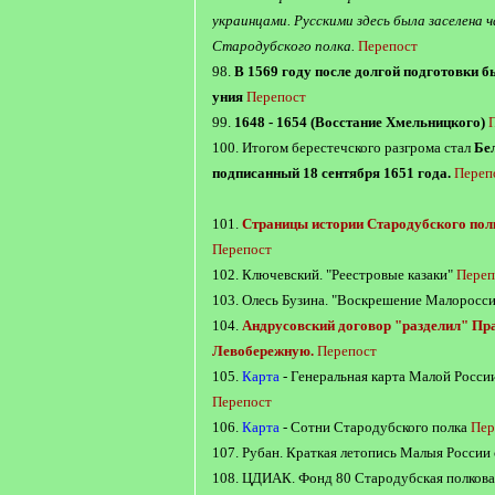
украинцами. Русскими здесь была заселена 
Стародубского полка.
Перепост
98.
В 1569 году после долгой подготовки 
уния
Перепост
99.
1648 - 1654 (Восстание Хмельницкого)
100. Итогом берестечского разгрома стал
Бе
подписанный 18 сентября 1651 года.
Переп
101.
Страницы истории Стародубского пол
Перепост
102. Ключевский. "Реестровые казаки"
Переп
103. Олесь Бузина. "Воскрешение Малоросс
104.
Андрусовский договор "разделил" Пр
Левобережную.
Перепост
105.
Карта
- Генеральная карта Малой России
Перепост
106.
Карта
- Сотни Стародубского полка
Пер
107. Рубан. Краткая летопись Малыя России с
108. ЦДИАК. Фонд 80 Стародубская полкова