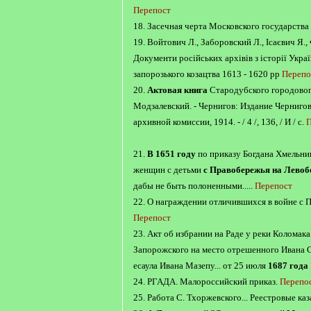
Перепост
18. Засечная черта Московского государства в
19. Войтович Л., Заборовский Л., Ісаєвич Я., 
Документи російських архівів з історії Украї
запорозького козацтва 1613 - 1620 pp
Перепо
20.
Актовая книга
Стародубского городово
Модзалевский. - Чернигов: Издание Черниго
архивной комиссии, 1914. - / 4 /, 136, / И / с.
П
21.
В 1651 году
по приказу Богдана Хмельни
женщин с детьми
с Правобережья на Левоб
дабы не быть полоненными.....
Перепост
22. О награждении отличившихся в войне с П
Перепост
23. Акт об избрании на Раде у реки Коломака
Запорожского на место отрешенного Ивана 
есаула Ивана Мазепу... от 25 июля
1687 года
24. РГАДА. Малороссийский приказ.
Перепо
25. Работа С. Тхоржевского... Реестровые ка