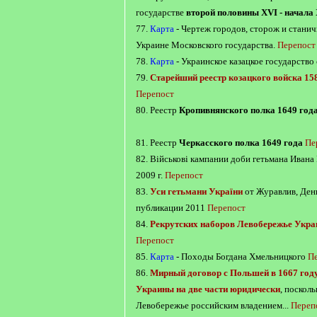
государстве
второй половины XVI - начала 
77.
Карта
- Чертеж городов, сторож и стани
Украине Московского государства.
Перепост
78.
Карта
- Украинское казацкое государство
79.
Старейший реестр козацкого войска 15
Перепост
80. Реестр
Кропивнянского полка 1649 год
81. Реестр
Черкасского полка 1649 года
Пе
82. Військові кампании доби гетьмана Ивана
2009 г.
Перепост
83.
Уси гетьмани України
от Журавлив, Дени
публикации 2011
Перепост
84.
Рекрутских наборов Левобережье Украин
Перепост
85.
Карта
- Походы Богдана Хмельницкого
П
86.
Мирный договор с Польшей в 1667 году
Украины на две части юридически
, поскол
Левобережье российским владением...
Переп