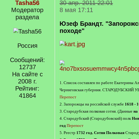
Tasha56
30 апр. 2011 22:01
Модератор
8 мая 17:11
раздела
Юзеф Брандт. "Запорожс
походе"
Россия
Сообщений:
12737
На сайте с
2008 г.
1. Список составлен по работе Екатерины А
Рейтинг:
Черниговская губерния. СТАРОДУБСКИЙ 
41864
Перепост
2. Запорожцы на российской службе
1618 - 
3. Стародубская полковая сотня. (Данные
на 
4. Стародубский (Стародубовский) полк
Нов
год
Перепост
5. Реестр
1732 год. Сотня Полковая
Староду