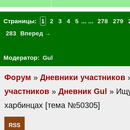
Страницы:
1
2
3
4
5
... ...
278
279
283
Вперед →
Модератор:
Gul
Форум
»
Дневники участников
участников
»
Дневник Gul
» Ищу
харбинцах [тема №50305]
RSS