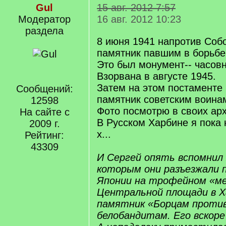
Gul
15 авг. 2012 7:57
Модератор
16 авг. 2012 10:23
раздела
8 июня 1941 напротив Соб
памятник павшим в борьбе
Это был монумент-- часовн
Взорвана в августе 1945.
Затем на этом постаменте
Сообщений:
памятник советским воина
12598
Фото посмотрю в своих арх
На сайте с
В Русском Харбине я пока 
2009 г.
х...
Рейтинг:
43309
И Сергей опять вспомнил 
которым они разъезжали 
Японии на трофейном «ме
Центральной площади в Х
памятник «Борцам проти
белобандитам. Его вскоре