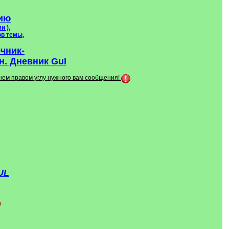
ию
и ),
ов темы,
очник-
. Дневник Gul
хнем правом углу нужного вам сообщения!
UL
м