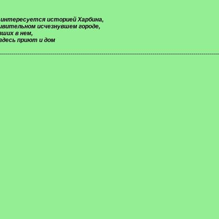
 интересуется историей Харбина,
дивительном исчезнувшем городе,
ших в нем,
здесь приют и дом
----------------------------------------------------------------------------------------------------------------