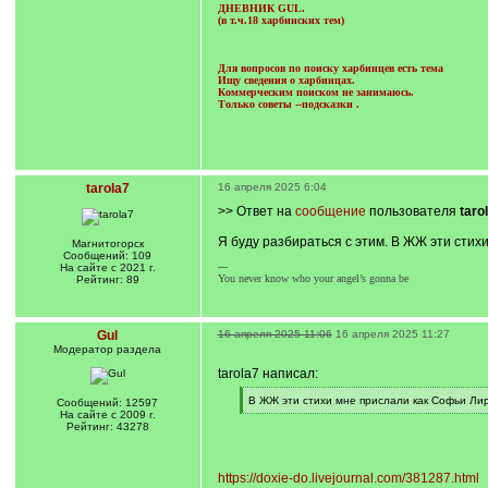
ДНЕВНИК GUL.
(в т.ч.18 харбинских тем)
Для вопросов по поиску харбинцев есть тема
Ищу сведения о харбинцах.
Коммерческим поиском не занимаюсь.
Только советы --подсказки
.
tarola7
16 апреля 2025 6:04
>> Ответ на
сообщение
пользователя
taro
Я буду разбираться с этим. В ЖЖ эти стих
Магнитогорск
Сообщений: 109
---
На сайте с 2021 г.
You never know who your angel’s gonna be
Рейтинг: 89
Gul
16 апреля 2025 11:06
16 апреля 2025 11:27
Модератор раздела
tarola7 написал:
[
В ЖЖ эти стихи мне прислали как Софьи Лир
Сообщений: 12597
q
[
На сайте с 2009 г.
]
/
Рейтинг: 43278
q
]
https://doxie-do.livejournal.com/381287.html