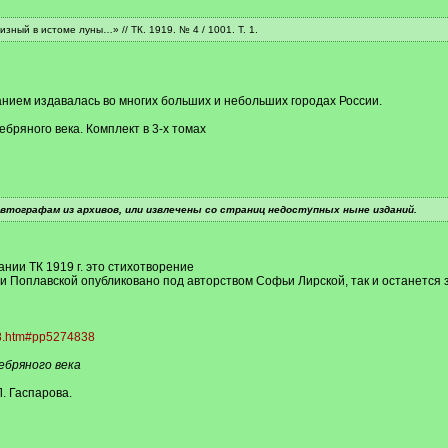
зный в истоме луны…» // ТК. 1919. № 4 / 1001. Т. 1.
ванием издавалась во многих больших и небольших городах России.
ебряного века. Комплект в 3-х томах
тографам из архивов, или извлечены со страниц недоступных ныне изданий.
нии ТК 1919 г. это стихотворение
и Поплавской опубликовано под авторством Софьи Лирской, так и останется за
38.htm#pp5274838
ебряного века
. Гаспарова.