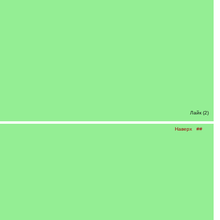
Лайк (2)
Наверх
##