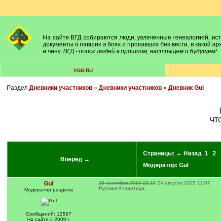
На сайте ВГД собираются люди, увлеченные генеалогией, исто
документы о павших в боях и пропавших без вести, в какой а
и чину.
ВГД - поиск людей в прошлом, настоящем и будущем!
VGD.RU
Раздел
Дневники участников
»
Дневники участников
»
Дневник Gul
Ч
Страницы:
← Назад
1
2
Вперед →
Модератор:
Gul
Gul
15 сентября 2010 22:19
24 августа 2025 11:07
Русская Атлантида
Модератор раздела
Сообщений: 12597
На сайте с 2009 г.