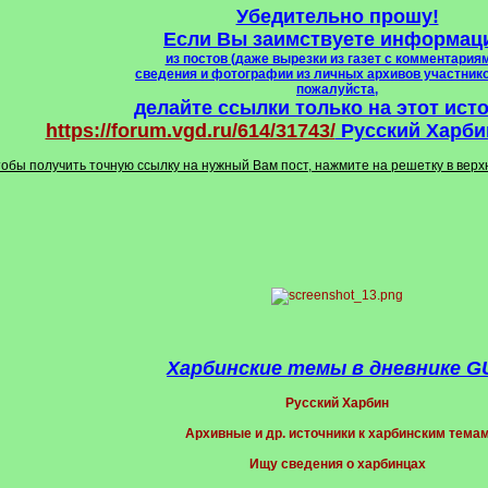
Убедительно прошу!
Если Вы заимствуете информац
из постов (даже вырезки из газет с комментариям
сведения и фотографии из личных архивов участник
пожалуйста,
делайте ссылки только на этот ист
https://forum.vgd.ru/614/31743/
Русский Харбин
тобы получить точную ссылку на нужный Вам пост, нажмите на решетку в вер
Харбинские темы в дневнике G
Русский Харбин
Архивные и др. источники к харбинским тема
Ищу сведения о харбинцах