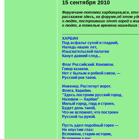
15 сентября 2010
Форумчане-потомки харбинцев,все, кто
расскажем здесь, на форуме,об этом у
о людях, построивших этот город и жив
о людях, в тяжелые времена нашедших 
--------------------------------------------------------------
ХАРБИН
Под асфальт сухой и гладкий,
Наледь наших лет,
Изыскательской палатки
Канул давний след...
Флаг Российский. Коновязи.
Говор казаков.
Нет с былым и робкой связи, —
Русский рок таков.
Инженер. Растегнут ворот.
Фляга. Карабин.
"Здесь построим русский город,
Назовем — Харбин"
Милый город, горд и строен,
Будет день такой,
Что не вспомнят, что построен
Русской ты рукой.
Пусть удел подобный горек —
Не опустим глаз:
Вспомяни, старик-историк,
Вспомяни о нас.