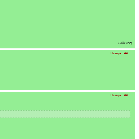
Лайк (22)
Наверх
##
Наверх
##