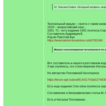
[
32. Лирская София. «Бледный профиль, капри
q
[
]
/
q
]
Театральный курьер--- газета с таким наз
1919--- всероссийский хаос...
1001. Т1-- есть издание 1001 поэтесса Сер
Составитель Кудрявцев В.
Изд-во Престиж-Бук
https://www.labirint-bookstore.ru/id/700186/
[
Многие стихотворения печатаются по ав
q
[
]
/
q
]
Вот составитель и нашел в ростовском изда
А как случилось, что стихотворение Наталь
Но авторство Поплавской бесспорное
https://forum.vgd.ru/post/614/31743/p52748
Есть еще издание
Сто одна поэтесса сер
Составление и биографические статьи М. Л
Есть и Наталья Поплавская...