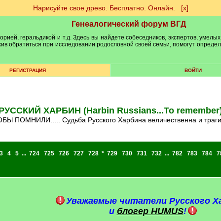
Нарисуйте свое древо. Бесплатно. Онлайн.
[х]
Генеалогический форум ВГД
рией, геральдикой и т.д. Здесь вы найдете собеседников, экспертов, умелых
рхив обратиться при исследовании родословной своей семьи, помогут опреде
РЕГИСТРАЦИЯ
ВОЙТИ
РУССКИЙ ХАРБИН (Harbin Russians...To remember
ТОБЫ ПОМНИЛИ..... Судьба Русского Харбина величественна и траг
3
4
5
...
724
725
726
727
728
*
729
730
731
732
...
782
783
784
7
Уважаемые читатели Русского Х
и
блогер HUMUS
!