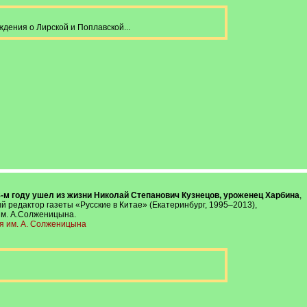
дения о Лирской и Поплавской...
88-м году ушел из жизни Николай Степанович Кузнецов, уроженец Харбина
,
й редактор газеты «Русские в Китае» (Екатеринбург, 1995–2013),
им. А.Солженицына.
ья им. А. Солженицына