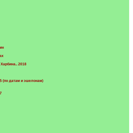
ин
ах
Харбина.. 2018
 (по датам и эшелонам)
7