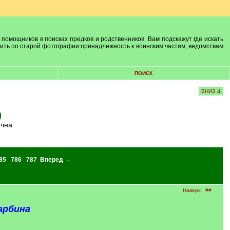
 помощников в поисках предков и родственников. Вам подскажут где искать
лить по старой фотографии принадлежность к воинским частям, ведомствам
ПОИСК
ВНИЗ ⇊
)
ична
85
786
787
Вперед →
Наверх
##
арбина