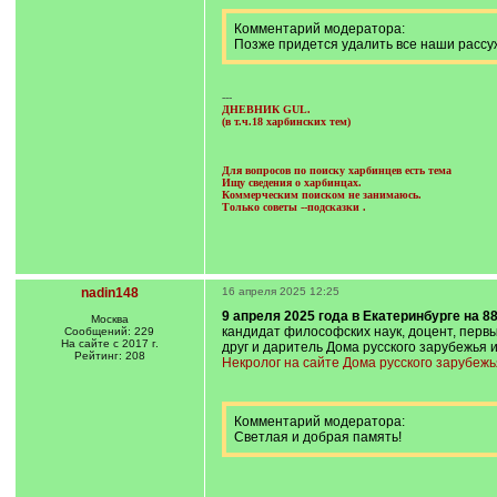
Комментарий модератора:
Позже придется удалить все наши рассуж
---
ДНЕВНИК GUL.
(в т.ч.18 харбинских тем)
Для вопросов по поиску харбинцев есть тема
Ищу сведения о харбинцах.
Коммерческим поиском не занимаюсь.
Только советы --подсказки
.
nadin148
16 апреля 2025 12:25
9 апреля 2025 года в Екатеринбурге на 
Москва
кандидат философских наук, доцент, первы
Сообщений: 229
На сайте с 2017 г.
друг и даритель Дома русского зарубежья 
Рейтинг: 208
Некролог на сайте Дома русского зарубеж
Комментарий модератора:
Светлая и добрая память!