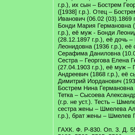
г.р.), их сын – Бострем Ге
([1938] г.р.). Отец – Бостр
Иванович (06.02 (03).1869 г
Бонди Мария Германовна (2
г.р.), её муж - Бонди Леон
(28.12.1897 г.р.), её дочь 
Леонидовна (1936 г.р.), её
Серафима Даниловна (10.04
Сестра – Георгова Елена 
(27.04.1903 г.р.), её муж –
Андреевич (1868 г.р.), её с
Димитрий Иорданович (1936
Бострем Нина Германовна (0
Тетка – Сысоева Александ
(г.р. не уст.). Тесть – Шмеле
сестра жены – Шмелева Але
г.р.), брат жены – Шмелев П
ГАХК. Ф. Р-830. Оп. 3. Д. 5