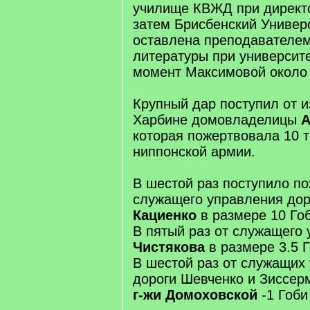
училище КВЖД при директо
затем Брисбенский Универ
оставлена преподавателем
литературы при университ
момент Максимовой около 
Крупный дар поступил от и
Харбине домовладелицы
А
которая пожертвовала 10 т
ниппонской армии.
В шестой раз поступило п
служащего управления дор
Кациенко
в размере 10 Го
В пятый раз от служащего 
Чистякова
в размере 3.5 Г
В шестой раз от служащих
дороги Шевченко и Зиссерм
г-жи Домоховской
-1 Гоби