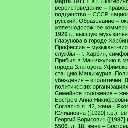
марта 1911 г. в г. Екатерин
вероисповедание – правос
подданство – СССР, нацио
русский. Образование – ок
железнодорожное коммерч
1929 г.; высшую музыкаль
Глазунова в городе Харбине
Профессия – музыкант-вио
службы – г. Харбин, симфо
Прибыл в Маньчжурию в мар
города Златоуста Уфимско
станцию Маньчжурия. Поли
убеждения – аполитичен. 
политических организациях
Семейное положение – жен
Бострем Анна Никифоровна 
Согласно л. 42, жена - Як
Юлиановна ([1920] г.р.), е
Георгий Борисович ([1937] г
5506, л. 18, жена – Бостре