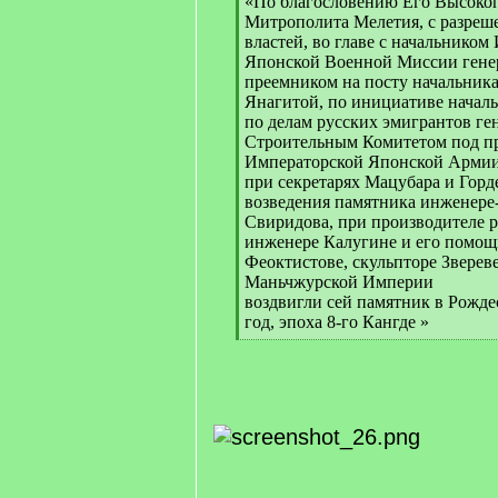
«По благословению Его Высоко
Митрополита Мелетия, с разреш
властей, во главе с начальнико
Японской Военной Миссии генер
преемником на посту начальник
Янагитой, по инициативе начал
по делам русских эмигрантов ге
Строительным Комитетом под пр
Императорской Японской Армии
при секретарях Мацубара и Горд
возведения памятника инженере
Свиридова, при производителе р
инженере Калугине и его помо
Феоктистове, скульпторе Звереве
Маньчжурской Империи
воздвигли сей памятник в Рожде
год, эпоха 8-го Кангде »
[
/
q
]