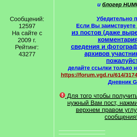
и
блогер HUM
Сообщений:
Убедительно 
12597
Если Вы заимствует
из постов (даже выре
На сайте с
комментария
2009 г.
сведения и фотогра
Рейтинг:
архивов участни
43277
пожалуйст
делайте ссылки только н
https://forum.vgd.ru/614/3174
Дневник G
Для того чтобы получит
нужный Вам пост, нажми
верхнем правом углу
сообщения