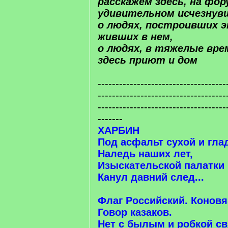
расскажем здесь, на фо
удивительном исчезнув
о людях, построивших э
живших в нем,
о людях, в тяжелые вр
здесь приют и дом
------------------------------------
------------------------------------
------------------------------------
-------
ХАРБИН
Под асфальт сухой и гла
Наледь наших лет,
Изыскательской палатки
Канул давний след...
Флаг Российский. Коновя
Говор казаков.
Нет с былым и робкой св