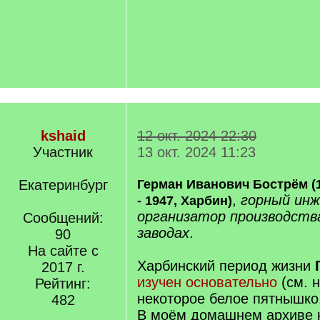
kshaid
12 окт. 2024 22:30
Участник
13 окт. 2024 11:23
Екатеринбург
Герман Иванович Бострём (1
,
горный инж
- 1947, Харбин)
организатор производства
Сообщений:
заводах
.
90
На сайте с
Харбинский период жизни
2017 г.
изучен основательно
(см. н
Рейтинг:
некоторое белое пятнышко
482
В моём домашнем архиве 