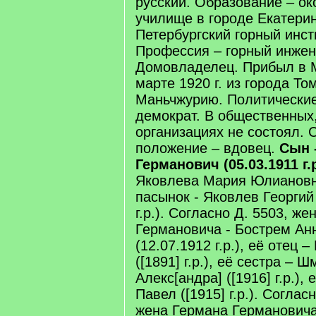
русский. Образование – о
училище в городе Екатеринб
Петербургский горный инсти
Профессия – горный инжен
Домовладелец. Прибыл в 
марте 1920 г. из города То
Маньчжурию. Политические
демократ. В общественных
организациях не состоял.
положение – вдовец.
Сын 
Германович (05.03.1911 г.
Яковлева Мария Юлиановна (
пасынок - Яковлев Георгий
г.р.). Согласно Д. 5503, ж
Германовича - Бострем Ан
(12.07.1912 г.р.), её отец 
([1891] г.р.), её сестра – 
Алекс[андра] ([1916] г.р.),
Павел ([1915] г.р.). Согласн
жена Германа Германовича