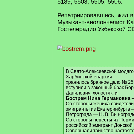
5189, 5503, 5505, 5506.
Репатриировавшись, жил в
Музыкант-виолончелист Ка
Гостелерадио Узбекской С
[
В Свято-Алексеевской модяго
q
Харбинской епархии
]
хранилось брачное дело № 25 з
вступили в законный брак Бо
Данилович, холостяк, и
Бострем Нина Германовна 
Со стороны жениха свидетели
эмигранты из Екатеринбурга — 
Петрограда — Н. В. Ви ноград
Со стороны невесты из Перми 
российский эмигрант Донской 
Совершали таинство настояте