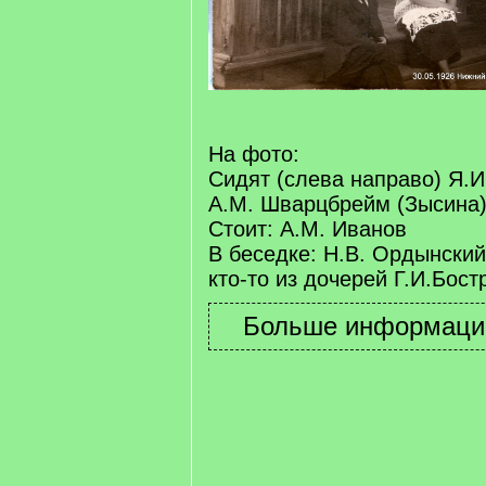
На фото:
Сидят (слева направо) Я.
А.М. Шварцбрейм (Зысина
Стоит: А.М. Иванов
В беседке: Н.В. Ордынский 
кто-то из дочерей Г.И.Бост