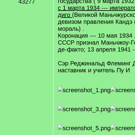
государства ( 9 марта 1932 
43277
с 1 марта 1934 --- импера
диго
(Великой Маньчжурско
девизом правления Кандэ
мораль) .
Коронация --- 10 мая 1934 
СССР признал Маньчжоу-Го
де-факто; 13 апреля 1941 -
Сэр Реджинальд Флеминг Д
наставник и учитель Пу И