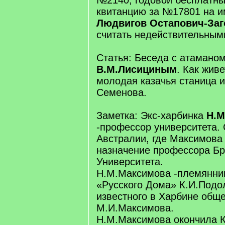
№2140, годовой бесплатны
квитанцию за №17801 на 
Людвигов Остапович-Заг
считать недействительным
Статья: Беседа с атамано
В.М.Лисициным
. Как живе
молодая казачья станица 
Семенова.
Заметка: Экс-харбинка
Н.М
-профессор университета.
Австралии, где Максимова
назначение профессора Бр
Университета.
Н.М.Максимова -племянни
«Русского Дома» К.И.Подол
известного в Харбине общ
М.И.Максимова.
Н.М.Максимова окончила 