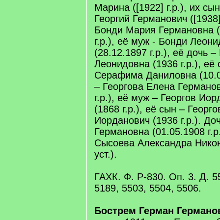
Марина ([1922] г.р.), их сы
Георгий Германович ([1938] 
Бонди Мария Германовна (2
г.р.), её муж - Бонди Леон
(28.12.1897 г.р.), её дочь 
Леонидовна (1936 г.р.), её
Серафима Даниловна (10.04
– Георгова Елена Германов
г.р.), её муж – Георгов Ио
(1868 г.р.), её сын – Георг
Иорданович (1936 г.р.). До
Германовна (01.05.1908 г.р
Сысоева Александра Никоно
уст.).
ГАХК. Ф. Р-830. Оп. 3. Д. 5
5189, 5503, 5504, 5506.
Бострем Герман Германо