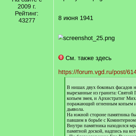
2009 г.
Рейтинг:
8 июня 1941
43277
См. также здесь
https://forum.vgd.ru/post/
[
q
В нишах двух боковых фасадов н
]
вырезанные из гранита: Святой
копьем змея, и Архистратиг Мих
поражающий огненным копьем 
дьявола.
На южной стороне памятника бы
павшим в борьбе с Коминтерном
Внутри памятника находился мр
памятной доской, надпись на кот