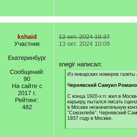
kshaid
12 окт. 2024 19:37
Участник
13 окт. 2024 10:09
Екатеринбург
snegir написал:
Сообщений:
[
Из январских номеров газеты 
90
q
]
На сайте с
Чернявский Самуил Роман
2017 г.
С конца 1920-х гг. жил в Москв
Рейтинг:
карьеру, пытался писать сцен
482
в Москве незначительную кон
"Союзхлебе". Чернявский Сам
1937 году в Москве.
[
/