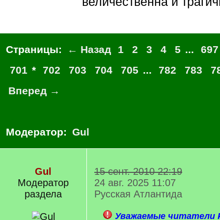
величественна и трагич
Страницы:
← Назад
1
2
3
4
5
...
697
701
*
702
703
704
705
...
782
783
7
Вперед →
Модератор:
Gul
Gul
15 сент. 2010 22:19
Модератор
24 авг. 2025 11:07
раздела
Русская Атлантида
Уважаемые читатели Р