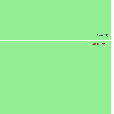
Лайк (22)
Наверх
##