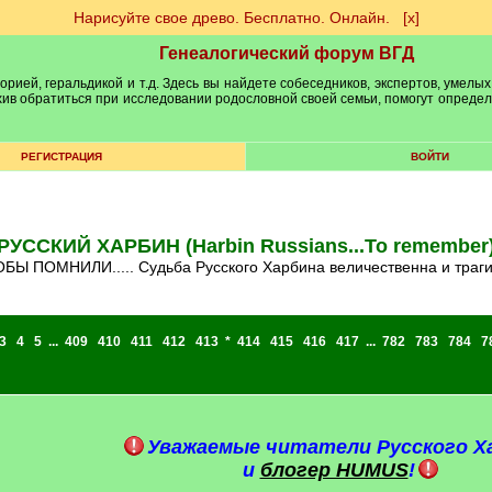
Нарисуйте свое древо. Бесплатно. Онлайн.
[х]
Генеалогический форум ВГД
рией, геральдикой и т.д. Здесь вы найдете собеседников, экспертов, умелых
рхив обратиться при исследовании родословной своей семьи, помогут опреде
РЕГИСТРАЦИЯ
ВОЙТИ
РУССКИЙ ХАРБИН (Harbin Russians...To remember
ТОБЫ ПОМНИЛИ..... Судьба Русского Харбина величественна и траг
3
4
5
...
409
410
411
412
413
*
414
415
416
417
...
782
783
784
7
Уважаемые читатели Русского Х
и
блогер HUMUS
!