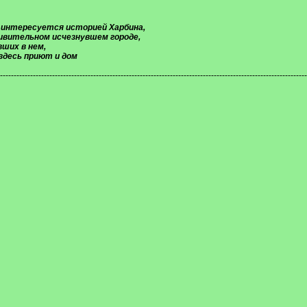
 интересуется историей Харбина,
дивительном исчезнувшем городе,
ших в нем,
здесь приют и дом
----------------------------------------------------------------------------------------------------------------