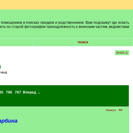
 помощников в поисках предков и родственников. Вам подскажут где искать
лить по старой фотографии принадлежность к воинским частям, ведомствам
ПОИСК
ВНИЗ ⇊
)
ична
85
786
787
Вперед →
Наверх
##
арбина