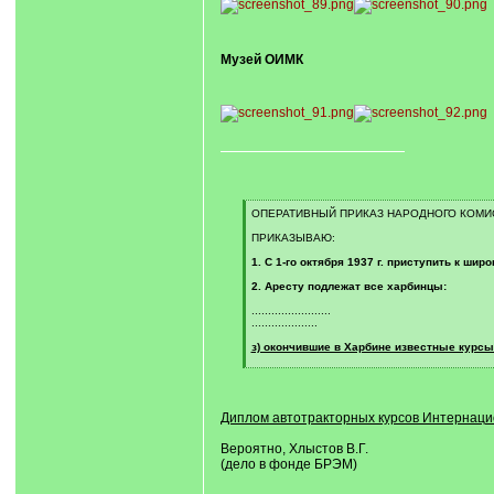
Музей ОИМК
[
ОПЕРАТИВНЫЙ ПРИКАЗ НАРОДНОГО КОМИС
q
]
ПРИКАЗЫВАЮ:
1. С 1-го октября 1937 г. приступить к ш
2. Аресту подлежат все харбинцы:
........................
....................
з) окончившие в Харбине известные курс
[
/
q
]
Диплом автотракторных курсов Интернаци
Вероятно, Хлыстов В.Г.
(дело в фонде БРЭМ)