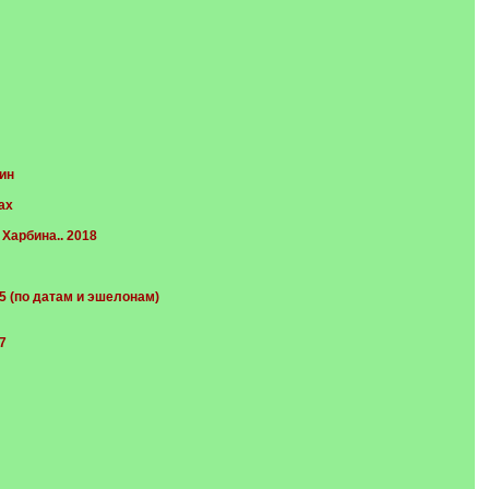
ин
ах
Харбина.. 2018
 (по датам и эшелонам)
7