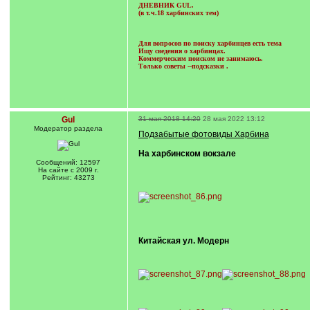
ДНЕВНИК GUL.
(в т.ч.18 харбинских тем)
Для вопросов по поиску харбинцев есть тема
Ищу сведения о харбинцах.
Коммерческим поиском не занимаюсь.
Только советы --подсказки
.
Gul
31 мая 2018 14:20
28 мая 2022 13:12
Модератор раздела
Подзабытые фотовиды Харбина
На харбинском вокзале
Сообщений: 12597
На сайте с 2009 г.
Рейтинг: 43273
Китайская ул. Модерн