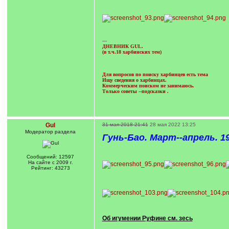
---
ДНЕВНИК GUL.
(в т.ч.18 харбинских тем)
Для вопросов по поиску харбинцев есть тема
Ищу сведения о харбинцах.
Коммерческим поиском не занимаюсь.
Только советы --подсказки
.
Gul
31 мая 2018 21:41
28 мая 2022 13:25
Модератор раздела
Гунь-Бао. Март--апрель. 1
Сообщений: 12597
На сайте с 2009 г.
Рейтинг: 43273
Об игумении Руфине см. зесь