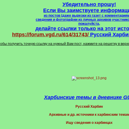
Убедительно прошу!
Если Вы заимствуете информац
из постов (даже вырезки из газет с комментариям
сведения и фотографии из личных архивов участник
пожалуйста,
делайте ссылки только на этот ист
https://forum.vgd.ru/614/31743/
Русский Харбин
тобы получить точную ссылку на нужный Вам пост, нажмите на решетку в вер
Харбинские темы в дневнике G
Русский Харбин
Архивные и др. источники к харбинским тема
Ищу сведения о харбинцах