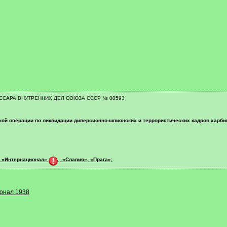
САРА ВНУТРЕННИХ ДЕЛ СОЮЗА СССР № 00593
ирокой операции по ликвидации диверсионно-шпионских и террористических кадров харб
ы «Интернационал»
, «Славия», «Прага»;
онал 1938