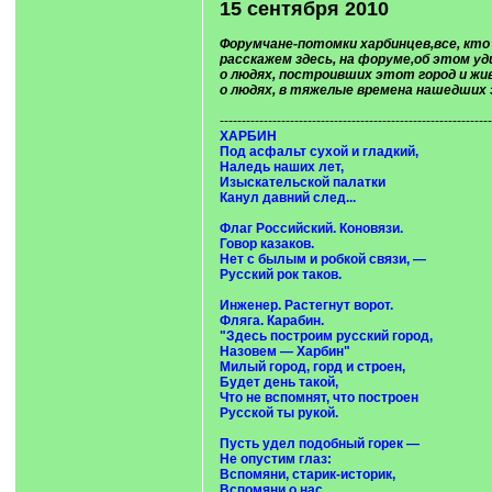
15 сентября 2010
Форумчане-потомки харбинцев,все, кто
расскажем здесь, на форуме,об этом у
о людях, построивших этот город и жив
о людях, в тяжелые времена нашедших 
--------------------------------------------------------------
ХАРБИН
Под асфальт сухой и гладкий,
Наледь наших лет,
Изыскательской палатки
Канул давний след...
Флаг Российский. Коновязи.
Говор казаков.
Нет с былым и робкой связи, —
Русский рок таков.
Инженер. Растегнут ворот.
Фляга. Карабин.
"Здесь построим русский город,
Назовем — Харбин"
Милый город, горд и строен,
Будет день такой,
Что не вспомнят, что построен
Русской ты рукой.
Пусть удел подобный горек —
Не опустим глаз:
Вспомяни, старик-историк,
Вспомяни о нас.