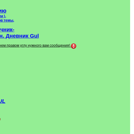
ию
и ),
ов темы,
очник-
. Дневник Gul
хнем правом углу нужного вам сообщения!
UL
м