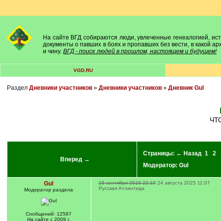
На сайте ВГД собираются люди, увлеченные генеалогией, исто
документы о павших в боях и пропавших без вести, в какой а
и чину.
ВГД - поиск людей в прошлом, настоящем и будущем!
VGD.RU
Раздел
Дневники участников
»
Дневники участников
»
Дневник Gul
Ч
Страницы:
← Назад
1
2
Вперед →
Модератор:
Gul
Gul
15 сентября 2010 22:19
24 августа 2025 11:07
Русская Атлантида
Модератор раздела
Сообщений: 12597
На сайте с 2009 г.