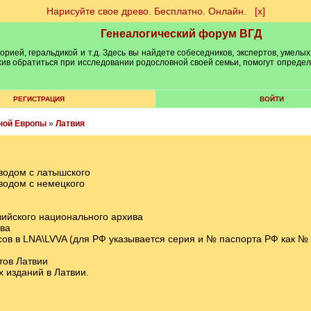
Нарисуйте свое древо. Бесплатно. Онлайн.
[х]
Генеалогический форум ВГД
рией, геральдикой и т.д. Здесь вы найдете собеседников, экспертов, умелых
рхив обратиться при исследовании родословной своей семьи, помогут опреде
РЕГИСТРАЦИЯ
ВОЙТИ
ной Европы
»
Латвия
водом с латышского
водом с немецкого
ийского национального архива
ива
ов в LNA\LVVA (для РФ указывается серия и № паспорта РФ как № 
тов Латвии
 изданий в Латвии.