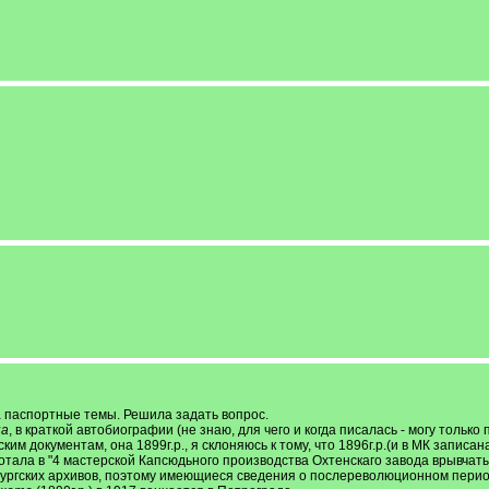
 паспортные темы. Решила задать вопрос.
на
, в краткой автобиографии (не знаю, для чего и когда писалась - могу тольк
ским документам, она 1899г.р., я склоняюсь к тому, что 1896г.р.(и в МК запис
аботала в "4 мастерской Капсюдьного производства Охтенскаго завода врывча
бургских архивов, поэтому имеющиеся сведения о послереволюционном перио