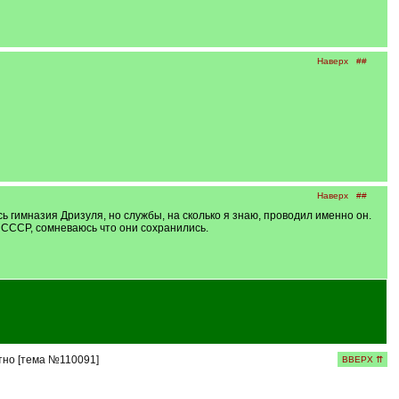
Наверх
##
Наверх
##
ь гимназия Дризуля, но службы, на сколько я знаю, проводил именно он.
в СССР, сомневаюсь что они сохранились.
но [тема №110091]
ВВЕРХ ⇈