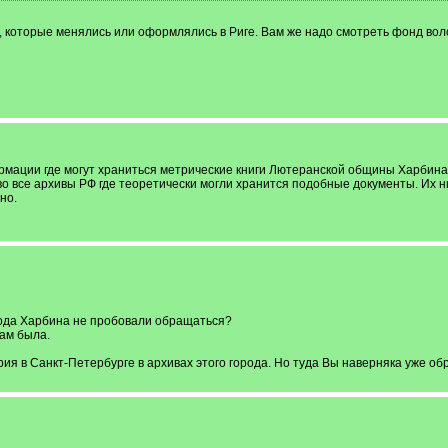
, которые менялись или оформлялись в Риге. Вам же надо смотреть фонд вол
рмации где могут храниться метрические книги Лютеранской общины Харбина 
о все архивы РФ где теоретически могли хранится подобные документы. Их ни
но.
ода Харбина не пробовали обращаться?
там была.
ия в Санкт-Петербурге в архивах этого города. Но туда Вы наверняка уже об