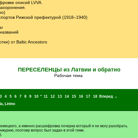
цифровке описей LVVA.
захоронения.
но)
спортов Рижской префектурой (1918–1940)
ты
 названий
ки) от Baltic Ancestors
ПЕРЕСЕЛЕНЦЫ из Латвии и обратно
Рабочая тема.
3
4
5
6
7
8
9
10
*
11
12
13
14
15
16
17
18
Вперед →
la
,
Linino
 немецкого, а именно расшифровка почерка который я не могу разобрать.
чжурию, поэтому вопрос был задан в этой теме.
).