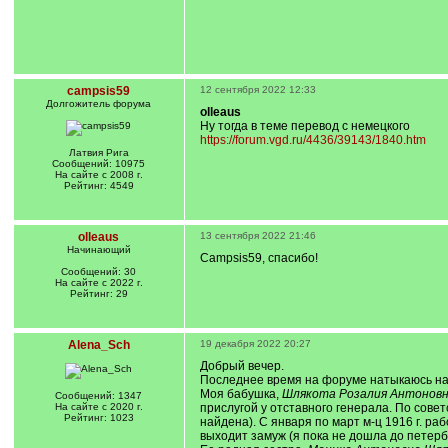
campsis59
12 сентября 2022 12:33
Долгожитель форума
olleaus
Ну тогда в теме перевод с немецкого
https://forum.vgd.ru/4436/39143/1840.htm
Латвия Рига
Сообщений: 10975
На сайте с 2008 г.
Рейтинг: 4549
olleaus
13 сентября 2022 21:46
Начинающий
Campsis59, спасибо!
Сообщений: 30
На сайте с 2022 г.
Рейтинг: 29
Alena_Sch
19 декабря 2022 20:27
Добрый вечер.
Последнее время на форуме натыкаюсь на
Моя бабушка,
Шлякота Розалия Антонов
Сообщений: 1347
На сайте с 2020 г.
прислугой у отставного генерала. По совет
Рейтинг: 1023
найдена). С января по март м-ц 1916 г. р
выходит замуж (я пока не дошла до петер