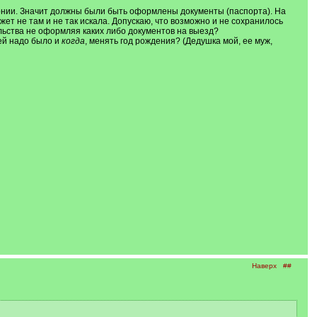
ернии. Значит должны были быть оформлены документы (паспорта). На
жет не там и не так искала. Допускаю, что возможно и не сохранилось
льства не оформляя каких либо документов на выезд?
й надо было и
когда
, менять год рождения? (Дедушка мой, ее муж,
Наверх
##