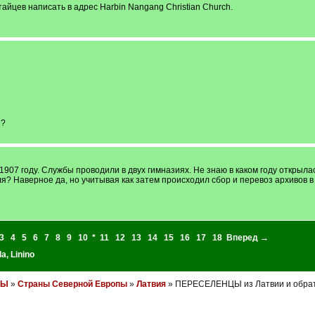
тайцев написать в адрес Harbin Nangang Christian Church.
и?
907 году. Службы проводили в двух гимназиях. Не знаю в каком году открылас
ля? Наверное да, но учитывая как затем происходил сбор и перевоз архивов 
3
4
5
6
7
8
9
10
*
11
12
13
14
15
16
17
18
Вперед →
la
,
Linino
НЫ
»
Cтраны Северной Европы
»
Латвия
» ПЕРЕСЕЛЕНЦЫ из Латвии и обрат