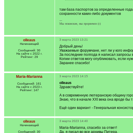
]
/
q
там база паспортов за определенные года
]
сохранности каких-либо документов
---
Мы псковские, мы прорвемся (с)
olleaus
3 марта 2023 13:21
Начинающий
Добрый день!
Уважаемые форумчане, нет ли у кого инфо
Сообщений: 30
На сайте с 2022 г.
За последние полгода я написал запросы в
Рейтинг: 29
Копии ответов могу опубликовать, если нуж
Заранее спасибо!
Maria-Marianna
3 марта 2023 14:15
olleaus
Сообщений: 161
Здравствуйте!
На сайте с 2023 г.
Рейтинг: 147
А в современную лютеранскую общину гор
Знаю, что в начале XXI века она вроде бы 
Ещё один вариант - Генеральная консистор
olleaus
3 марта 2023 14:40
Начинающий
Maria-Marianna, спасибо за ответ!
Да, я писал во все архивы Питера.
Сообщений: 30