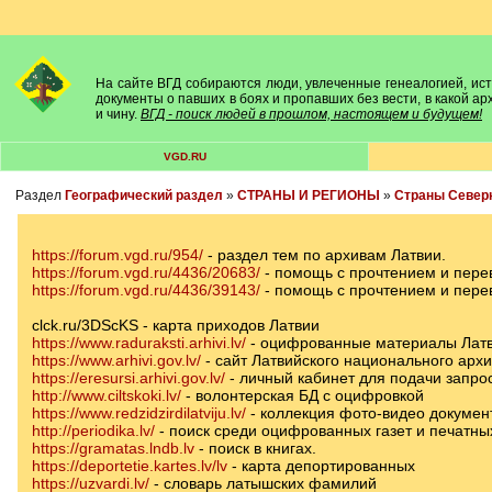
На сайте ВГД собираются люди, увлеченные генеалогией, исто
документы о павших в боях и пропавших без вести, в какой а
и чину.
ВГД - поиск людей в прошлом, настоящем и будущем!
VGD.RU
Раздел
Географический раздел
»
СТРАНЫ И РЕГИОНЫ
»
Cтраны Север
https://forum.vgd.ru/954/
- раздел тем по архивам Латвии.
https://forum.vgd.ru/4436/20683/
- помощь с прочтением и пере
https://forum.vgd.ru/4436/39143/
- помощь с прочтением и пере
clck.ru/3DScKS - карта приходов Латвии
https://www.raduraksti.arhivi.lv/
- оцифрованные материалы Латв
https://www.arhivi.gov.lv/
- сайт Латвийского национального арх
https://eresursi.arhivi.gov.lv/
- личный кабинет для подачи запрос
http://www.ciltskoki.lv/
- волонтерская БД с оцифровкой
https://www.redzidzirdilatviju.lv/
- коллекция фото-видео докумен
http://periodika.lv/
- поиск среди оцифрованных газет и печатных
https://gramatas.lndb.lv
- поиск в книгах.
https://deportetie.kartes.lv/lv
- карта депортированных
https://uzvardi.lv/
- словарь латышских фамилий