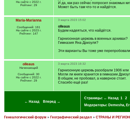
На сайте с 2022 г.
И да, как раз сейчас попросил знакомых ки
Рейтинг: 29
Может быть там что-то и найдётся.
Maria-Marianna
3 марта 2023 15:02
olleaus
Сообщений: 161
Будем надеяться, что найдётся.
На сайте с 2023 г.
Рейтинг: 147
Гарнизонная церковь в военных архивах?
Гимназия Яна Дризуля?
Эти варианты Вы тоже уже перепробовал
olleaus
3 марта 2023 16:32
Начинающий
Гарнизонную церковь разобрали 1906 или 1
Могли ли книги хранится в гимназии Дризу
Сообщений: 30
На сайте с 2022 г.
В общем, не пробовал, а наверное стоит.
Рейтинг: 29
Спасибо ещё раз!
Страницы:
← Назад
1
2
← Назад
Вперед →
Модераторы:
Demesha
,
Er
Генеалогический форум
»
Географический раздел
»
СТРАНЫ И РЕГИО