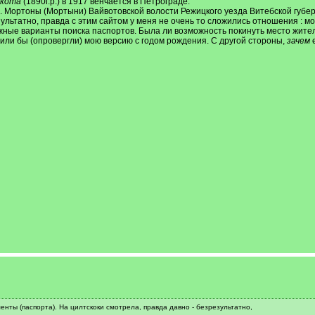
якота
(1890г.р.) в 1917 венчается в Петрограде.
дер. Мортоны (Мортыни) Вайвотовской волости Режицкого уезда Витебской губ
ультатно, правда с этим сайтом у меня не очень то сложились отношения : мо
ожные варианты поиска паспортов. Была ли возможность покинуть место жите
и бы (опровергли) мою версию с годом рождения. С другой стороны,
зачем
е
ты (паспорта). На цилтскоки смотрела, правда давно - безрезультатно,