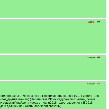
Наверх
##
Наверх
##
Наверх
##
о предполагать) отмечала, что в Петербург приехала в 1912 г и работала
ана под другим именем) (Перепись и МК на Радураксти изучены, семья
тых веществ" (найдена
копия
от июля1918г. удостоверения ). В 1918г.
де и дальнейшей жизни логически связаны)