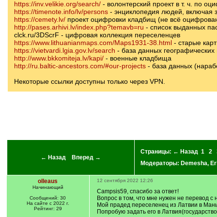
https://inv.velikie.org/search/
- волонтерский проект в т. ч. по о
https://timenote.info/lv/persons
- энциклопедия людей, включая 
https://cemety.lv/
проект оцифровки кладбищ (не всё оцифрова
http://pases.arhivi.lv/index.php?temavb=ru
- список выданных па
clck.ru/3DScrF - цифровая коллекция переселенцев
https://www.lithuanianmaps.com/Maps1931-38.html
- старые кар
https://vietvardi.lgia.gov.lv/search
- база данных географических
http://www.bkkomiteja.lv/kapi/
- военные кладбища
http://ru.baltic-ancestors.com/#our-projects
- база данных (наработ
Некоторые ссылки доступны только через VPN.
Страницы:
← Назад
1
2
← Назад
Вперед →
Модераторы:
Demesha
,
Er
olleaus
12 сентября 2022 12:26
Начинающий
Campsis59, спасибо за ответ!
Вопрос в том, что мне нужен не перевод с
Сообщений: 30
На сайте с 2022 г.
Мой прадед переселенец из Латвии в Мань
Рейтинг: 29
Попробую задать его в Латвия(государство