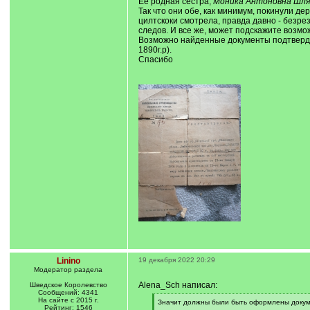
Ее родная сестра,
Моника Антоновна Шл
Так что они обе, как минимум, покинули 
цилтскоки смотрела, правда давно - безрез
следов. И все же, может подскажите возм
Возможно найденные документы подтвердил
1890г.р).
Спасибо
Linino
19 декабря 2022 20:29
Модератор раздела
Alena_Sch написал:
Шведское Королевство
Сообщений: 4341
На сайте с 2015 г.
[
Значит должны были быть оформлены докумен
Рейтинг: 1546
q
[