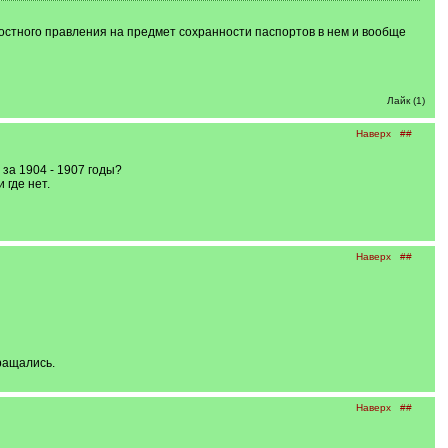
остного правления на предмет сохранности паспортов в нем и вообще
Лайк (1)
Наверх
##
за 1904 - 1907 годы?
 где нет.
Наверх
##
ращались.
Наверх
##