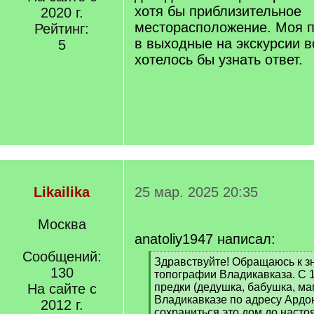
хотя бы приблизительное
2020 г.
месторасположение. Моя 
Рейтинг:
в выходные на экскурсии в
5
хотелось бы узнать ответ.
Likailika
25 мар. 2025 20:35
Москва
anatoliy1947 написал:
Сообщений:
[
Здравствуйте! Обращаюсь к з
130
q
топографии Владикавказа. С 1
]
На сайте с
предки (дедушка, бабушка, ма
Владикавказе по адресу Ардон
2012 г.
сохраниться это дом до насто