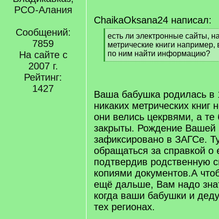
РСО-Алания
ChaikaOksana24 написал:
Сообщений:
[
есть ли электронные сайты, 
7859
q
метрические книги например, в
]
На сайте с
по ним найти информацию?
[
2007 г.
/
Рейтинг:
q
1427
]
Ваша бабушка родилась в 1
никаких метрических книг н
они велись цекрвями, а те
закрыты. Рождение Вашей
зафиксировано в ЗАГСе. Т
обращаться за справкой о 
подтвердив родственную с
копиями документов.А что
ещё дальше, Вам надо знат
когда ваши бабушки и деду
тех регионах.