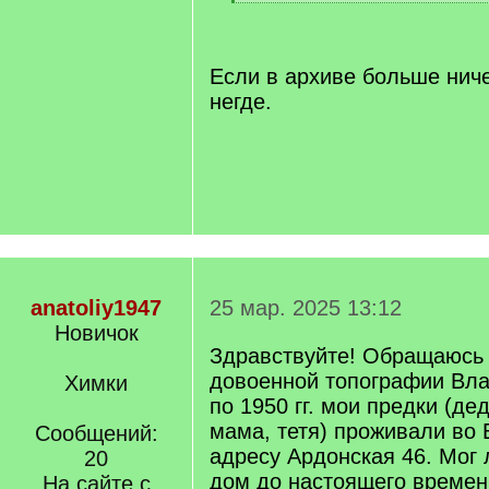
[
/
q
]
Если в архиве больше ничег
негде.
anatoliy1947
25 мар. 2025 13:12
Новичок
Здравствуйте! Обращаюсь 
довоенной топографии Вла
Химки
по 1950 гг. мои предки (де
мама, тетя) проживали во 
Сообщений:
адресу Ардонская 46. Мог 
20
дом до настоящего времени
На сайте с