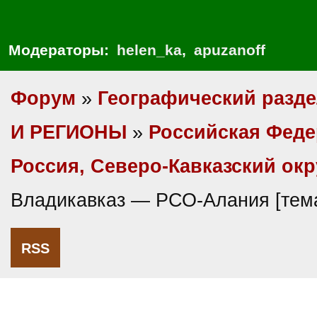
Модераторы:
helen_ka
,
apuzanoff
Форум
»
Географический разд
И РЕГИОНЫ
»
Российская Фед
Россия, Северо-Кавказский окр
Владикавказ — РСО-Алания [тем
RSS