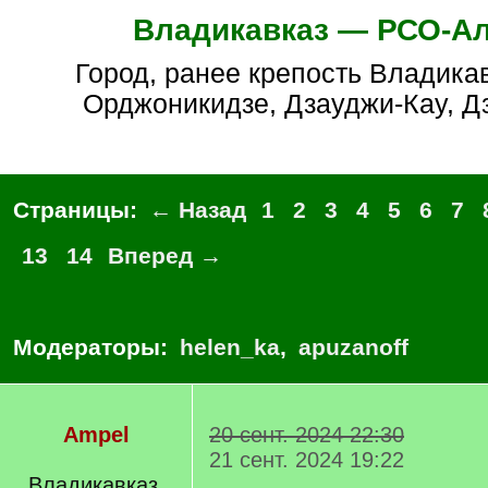
Владикавказ — РСО-А
город, ранее крепость Владикавказ, также
Орджоникидзе, Дзауджи-Кау, Д
Страницы:
← Назад
1
2
3
4
5
6
7
13
14
Вперед →
Модераторы:
helen_ka
,
apuzanoff
Ampel
20 сент. 2024 22:30
21 сент. 2024 19:22
Владикавказ,