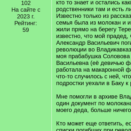
кто то знает и остались как
102
родственники там и есть ли
На сайте с
Известно только из рассказ
2023 г.
семья была из молокан и и
Рейтинг:
жили прямо на берегу Тере
59
известно, что мой прадед,
Александр Васильевич пог
революции во Владикавказе
моя прабабушка Соловова
Васильевна (её девичью ф
работала на макаронной ф
что-то случилось с ней, что
подростки уехали в Баку к
Мне помогли в архиве Вла
один документ по молокана
моего деда, больше ничего
Кто может еще ответить, ес
списки погибших при рево