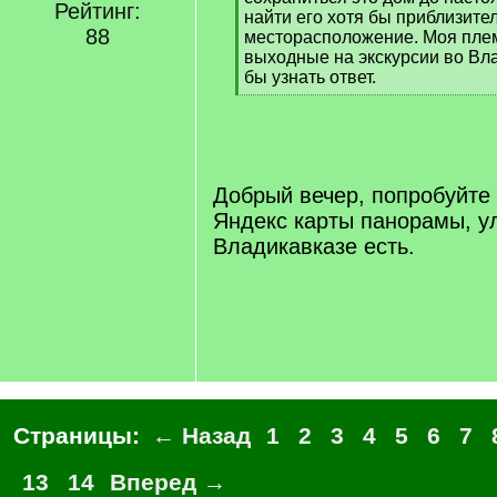
Рейтинг:
найти его хотя бы приблизите
88
месторасположение. Моя плем
выходные на экскурсии во Вла
бы узнать ответ.
[
/
q
]
Добрый вечер, попробуйте
Яндекс карты панорамы, у
Владикавказе есть.
Страницы:
← Назад
1
2
3
4
5
6
7
13
14
Вперед →