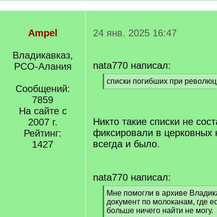
Ampel
24 янв. 2025 16:47
Владикавказ,
nata770 написал:
РСО-Алания
[
списки погибших при революц
Сообщений:
q
[
]
7859
/
q
На сайте с
]
Никто такие списки не сос
2007 г.
фиксировали в церковных к
Рейтинг:
всегда и было.
1427
nata770 написал:
[
Мне помогли в архиве Владик
q
документ по молоканам, где е
]
больше ничего найти не могу.