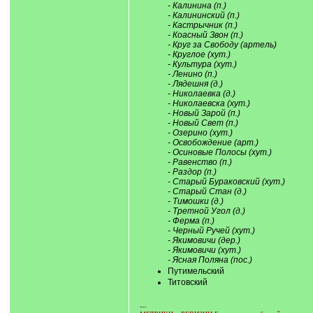
- Калинина (п.)
- Калининский (п.)
- Кастрычник (п.)
- Коасный Звон (п.)
- Круг за Свободу (артель)
- Круглое (хут.)
- Культура (хут.)
- Ленино (п.)
- Лядешня (д.)
- Николаевка (д.)
- Николаевска (хут.)
- Новый Зарой (п.)
- Новый Свет (п.)
- Озерино (хут.)
- Освобождение (арт.)
- Осиновые Полосы (хут.)
- Равенство (п.)
- Раздор (п.)
- Старый Бураковский (хут.)
- Старый Стан (д.)
- Тимошки (д.)
- Третной Угол (д.)
- Ферма (п.)
- Черный Ручей (хут.)
- Якимовичи (дер.)
- Якимовичи (хут.)
- Ясная Поляна (пос.)
Путимельский
Титовский
---