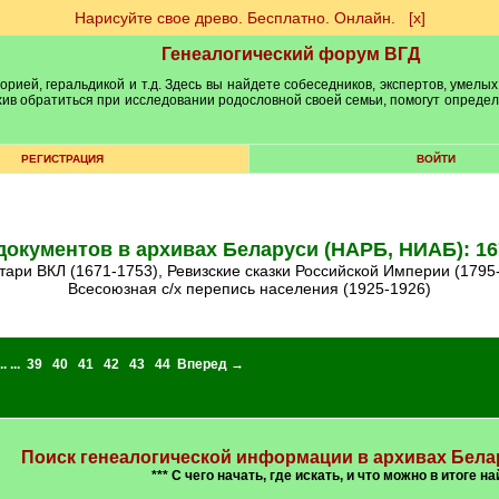
Нарисуйте свое древо. Бесплатно. Онлайн.
[х]
Генеалогический форум ВГД
рией, геральдикой и т.д. Здесь вы найдете собеседников, экспертов, умелых
рхив обратиться при исследовании родословной своей семьи, помогут опреде
РЕГИСТРАЦИЯ
ВОЙТИ
документов в архивах Беларуси (НАРБ, НИАБ): 16
нтари ВКЛ (1671-1753), Ревизские сказки Российской Империи (1795
Всесоюзная с/х перепись населения (1925-1926)
.. ...
39
40
41
42
43
44
Вперед →
Поиск генеалогической информации в архивах Бела
*** С чего начать, где искать, и что можно в итоге на