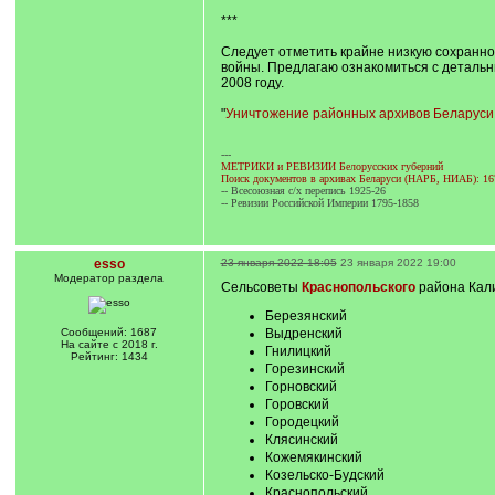
***
Следует отметить крайне низкую сохранно
войны. Предлагаю ознакомиться с детальн
2008 году.
"
Уничтожение районных архивов Беларуси в
---
МЕТРИКИ и РЕВИЗИИ Белорусских губерний
Поиск документов в архивах Беларуси (НАРБ, НИАБ): 16
-- Всесоюзная с/х перепись 1925-26
-- Ревизии Российской Империи 1795-1858
esso
23 января 2022 18:05
23 января 2022 19:00
Модератор раздела
Сельсоветы
Краснопольского
района Кали
Березянский
Сообщений: 1687
Выдренский
На сайте с 2018 г.
Гнилицкий
Рейтинг: 1434
Горезинский
Горновский
Горовский
Городецкий
Клясинский
Кожемякинский
Козельско-Будский
Краснопольский