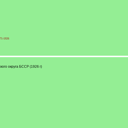
71-1926
ого округа БССР (1926 г)