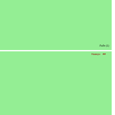
Лайк (1)
Наверх
##