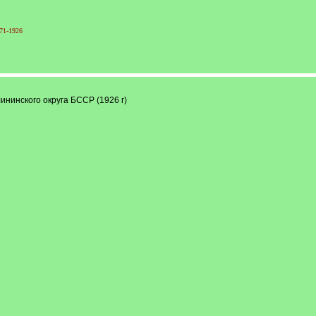
71-1926
нинского округа БССР (1926 г)