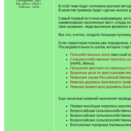
Сообщений: 1687
На сайте с 2018 г.
В этой теме будет изложена краткая мето
Рейтинг: 1434
В качестве примера будет сделан анализ 
Самый первый источник информации, котор
наименование населенных мест, откуда он
свое название, люди выезжали временно н
Все это, в итоге, создало большую путаниц
Если территория поиска уже определена, 
Последовательность шагов, которые старт
Похозяйственные книги
(местный се
Сельскохозяйственная перепись насе
(НАРБ, Минск)
Прошения крестьян на переезд в С
Выкупные дела по крестьянским зе
Ревизские сказки Российской Импер
Ревизия деревень Кричевского графс
Ревизии (инвентари) деревень Крич
Еще несколько ревизий населения проводи
Первая всеобщая перепись населени
Всероссийская сельскохозяйственна
Всероссийская сельскохозяйственна
Всероссийская сельскохозяйственна
Всесоюзная городская (промышленн