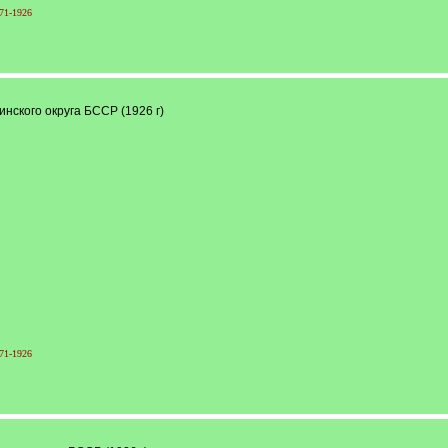
71-1926
нского округа БССР (1926 г)
71-1926