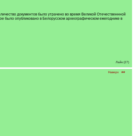
количество документов было утрачено во время Великой Отечественнной
ое было опубликовано в Белорусском археографическом ежегоднике в
Лайк (27)
Наверх
##