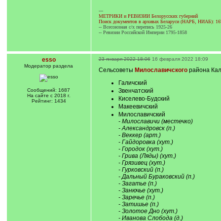
---
МЕТРИКИ и РЕВИЗИИ Белорусских губерний
Поиск документов в архивах Беларуси (НАРБ, НИАБ): 16
-- Всесоюзная с/х перепись 1925-26
-- Ревизии Российской Империи 1795-1858
esso
23 января 2022 18:06
16 февраля 2022 18:09
Модератор раздела
Сельсоветы
Милославичского
района Кали
Галичский
Сообщений: 1687
Звенчатский
На сайте с 2018 г.
Киселево-Будский
Рейтинг: 1434
Макеевичский
Милославичский
- Милославичи (местечко)
- Александровск (п.)
- Веккер (арт.)
- Гайдоровка (хут.)
- Городок (хут.)
- Грива (Ляды) (хут.)
- Грязивец (хут.)
- Гурковский (п.)
- Дальный Бураковский (п.)
- Загатье (п.)
- Занючье (хут.)
- Заречье (п.)
- Затишье (п.)
- Золотое Дно (хут.)
- Иванова Слобода (д.)