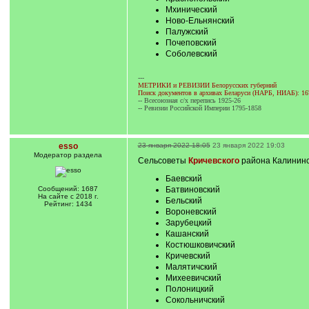
Мхинический
Ново-Ельнянский
Палужский
Почеповский
Соболевский
---
МЕТРИКИ и РЕВИЗИИ Белорусских губерний
Поиск документов в архивах Беларуси (НАРБ, НИАБ): 16
-- Всесоюзная с/х перепись 1925-26
-- Ревизии Российской Империи 1795-1858
esso
23 января 2022 18:05
23 января 2022 19:03
Модератор раздела
Сельсоветы
Кричевского
района Калининск
Баевский
Сообщений: 1687
Батвиновский
На сайте с 2018 г.
Бельский
Рейтинг: 1434
Вороневский
Зарубецкий
Кашанский
Костюшковичский
Кричевский
Малятичский
Михеевичский
Полоницкий
Сокольничский