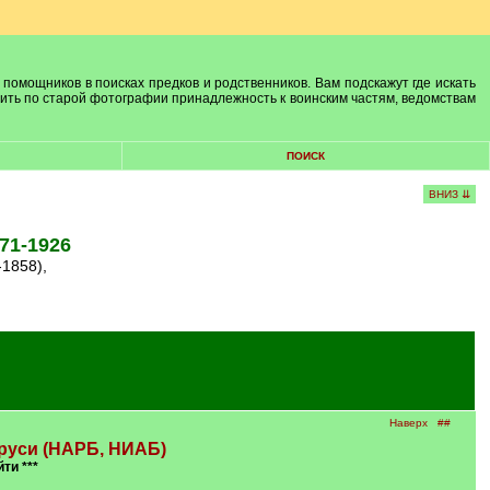
 помощников в поисках предков и родственников. Вам подскажут где искать
лить по старой фотографии принадлежность к воинским частям, ведомствам
ПОИСК
ВНИЗ ⇊
71-1926
-1858),
Наверх
##
руси (НАРБ, НИАБ)
йти ***