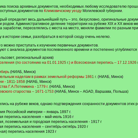
дика поиска архивных документов, необходимых любому исследователю прошл
доступных документов по
Климовичскому уезду
Могилевской губернии.
ый определит весь дальнейший путь – это, безусловно, оригинальные докум
и родом. Административное деление территории на рубеже XIX и XX веков ме
а заработки, переселялись с места на место, меняли фамилии по разным пр
у в истории семьи, разобраться в которой сходу очень нелегко.
то можно приступать к изучению первичных документов.
уют с анализа документов послевоенного времени и постепенно углубляются
льсовет, региональный архив)
ления (по состоянию на 01.01.1925 г.) и Всесоюзная перепись – 17.12.1926 г
ибирь
(НИАБ, Минск)
мельным наделам в рамках земельной реформы 1861 г.
(НИАБ, Минск)
ии - 1811-1858
(НИАБ, Минск)
тва Г.А.Потемкина - 1779 г.
(НИАБ, Минск)
евского староства – 1671-1753
(НИАБ, Минск – AGAD, Варшава, Польша)
лись на рубеже веков, однако подтверждения сохранности документов этих р
я Российской империи – январь 1897 г.
я перепись населения – май-июль 1916 г
я, поземельная и городская перепись населения - 1917 г
я перепись населения – сентябрь-октябрь 1920 г
ая) перепись населения 1923 г