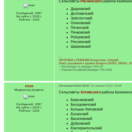
Сельсоветы
Рясненского
района Калининск
Дедневский
Сообщений: 1687
Долговичский
На сайте с 2018 г.
Заболотский
Рейтинг: 1434
Осиновский
Печенский
Пячковский
Робцевский
Ряснянский
Ширковский
---
МЕТРИКИ и РЕВИЗИИ Белорусских губерний
Поиск документов в архивах Беларуси (НАРБ, НИАБ): 16
-- Всесоюзная с/х перепись 1925-26
-- Ревизии Российской Империи 1795-1858
esso
23 января 2022 18:07
23 января 2022 19:08
Модератор раздела
Сельсоветы
Хотимского
района Калининско
Березковский
Сообщений: 1687
Беседовичский
На сайте с 2018 г.
Больше-Липовский
Рейтинг: 1434
Боханский
Василевский
Дубровский
Екатеринпольский