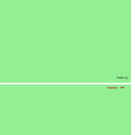
Лайк (1)
Наверх
##