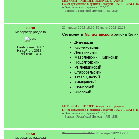
МЕТРИКИ и РЕВИЗИИ Белорусских губерний
Поиск документов в архивах Беларуси (НАРБ, НИАБ): 16
-- Всесоюзная с/х перепись 1925-26
-- Ревизии Российской Империи 1795-1858
esso
23 января 2022 18:06
25 июня 2022 12:28
Модератор раздела
Сельсоветы
Мстиславского
района Калини
Дудчицкий
Сообщений: 1687
Курмановский
На сайте с 2018 г.
Лопатинский
Рейтинг: 1434
Мазоловский = Клинский
Поцолтовский
Рыловщинский
Старосельский
Татарщинский
Хлыщевский
Шамовский
Яновский
---
МЕТРИКИ и РЕВИЗИИ Белорусских губерний
Поиск документов в архивах Беларуси (НАРБ, НИАБ): 16
-- Всесоюзная с/х перепись 1925-26
-- Ревизии Российской Империи 1795-1858
esso
23 января 2022 18:07
23 января 2022 19:07
Модератор раздела