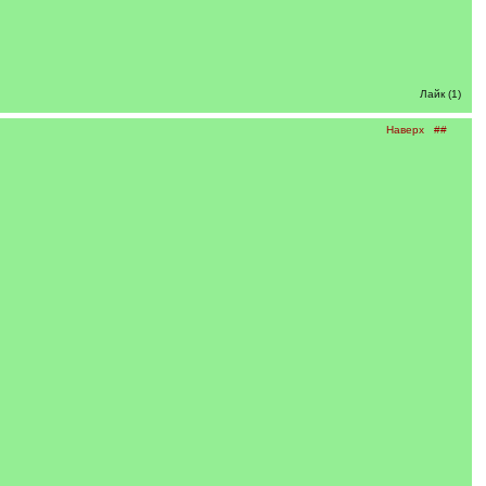
Лайк (1)
Наверх
##