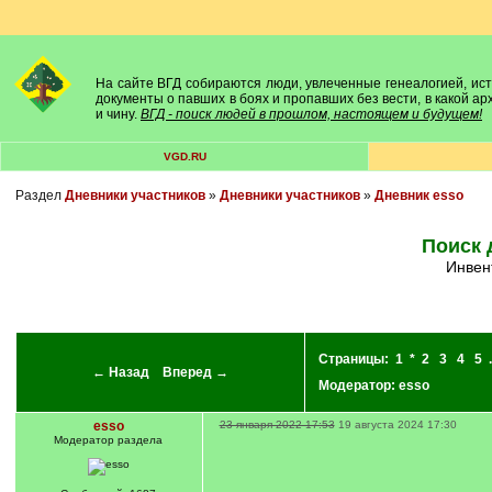
На сайте ВГД собираются люди, увлеченные генеалогией, исто
документы о павших в боях и пропавших без вести, в какой а
и чину.
ВГД - поиск людей в прошлом, настоящем и будущем!
VGD.RU
Раздел
Дневники участников
»
Дневники участников
»
Дневник esso
Поиск 
Инве
Страницы:
1
*
2
3
4
5
.
← Назад
Вперед →
Модератор:
esso
esso
23 января 2022 17:53
19 августа 2024 17:30
Модератор раздела