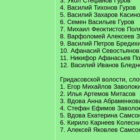
3. Укол Стефанов Гуров
4. Василий Тихонов Гуров
5. Василий Захаров Касин
6. Семен Васильев Гуров
7. Михаил Феоктистов Пол
8. Варфоломей Алексеев 
9. Василий Петров Бредих
10. Афанасий Севостьянов
11. Никифор Афанасьев П
12. Василий Иванов Бледн
Гридасовской волости, сл
1. Егор Михайлов Заволок
2. Илья Артемов Митасов
3. Вдова Анна Абраменков
4. Стефан Ефимов Заволо
5. Вдова Екатерина Самсо
6. Кирило Карнеев Колесн
7. Алексей Яковлев Самсо