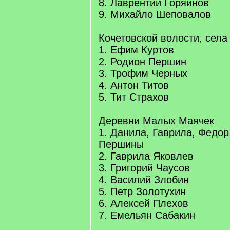
8. Лаврентий Горяинов
9. Михайло Шеповалов
Кочетовской волости, сел
1. Ефим Куртов
2. Родион Першин
3. Трофим Черных
4. Антон Титов
5. Тит Страхов
Деревни Малых Маячек
1. Данила, Гаврила, Федо
Першины
2. Гаврила Яковлев
3. Григорий Чаусов
4. Василий Злобин
5. Петр Золотухин
6. Алексей Плехов
7. Емельян Сабакин