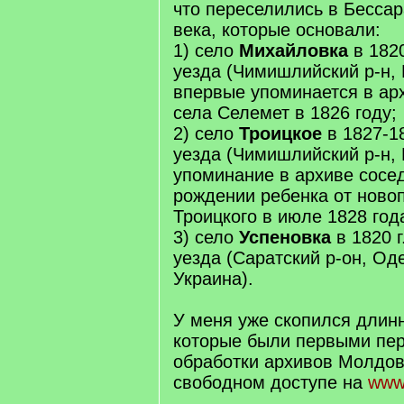
что переселились в Бессар
века, которые основали:
1) селo
Михайловка
в 1820
уезда (Чимишлийский р-н,
впервые упоминается в ар
села Селемет в 1826 году;
2) селo
Троицкое
в 1827-18
уезда (Чимишлийский р-н,
упоминание в архиве сосед
рождении ребенка от ново
Троицкого в июле 1828 год
3) селo
Успеновка
в 1820 г
уезда (Саратский р-он, Оде
Украина).
У меня уже скопился длин
которые были первыми пе
обработки архивов Молдов
свободном доступе на
www.