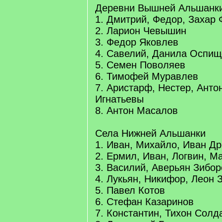
Деревни Вышней Альшанк
1. Дмитрий, Федор, Захар
2. Ларион Чевышин
3. Федор Яковлев
4. Савелий, Данила Оспи
5. Семен Поволяев
6. Тимофей Муравлев
7. Аристарф, Нестер, Анто
Игнатьевы
8. Антон Масалов
Села Нижней Альшанки
1. Иван, Михайло, Иван Д
2. Ермил, Иван, Логвин, М
3. Василий, Аверьян Зибо
4. Лукьян, Никифор, Леон 
5. Павел Котов
6. Стефан Казаринов
7. Константин, Тихон Солд