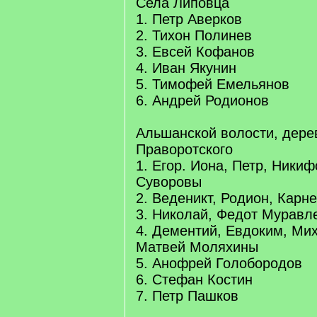
Села Липовца
1. Петр Аверков
2. Тихон Полинев
3. Евсей Кофанов
4. Иван Якунин
5. Тимофей Емельянов
6. Андрей Родионов
Альшанской волости, дере
Праворотского
1. Егор. Иона, Петр, Ники
Суворовы
2. Веденикт, Родион, Карн
3. Николай, Федот Муравл
4. Дементий, Евдоким, Мих
Матвей Моляхины
5. Анофрей Голобородов
6. Стефан Костин
7. Петр Пашков