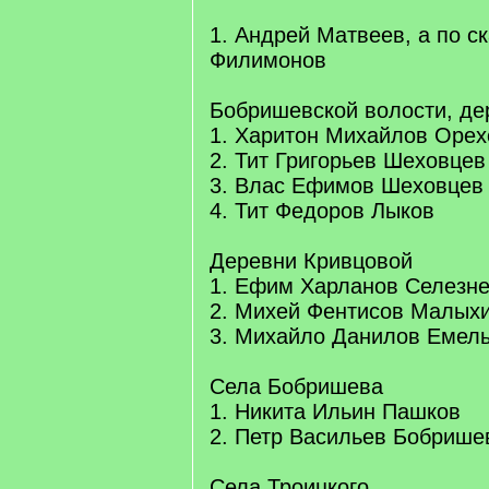
1. Андрей Матвеев, а по с
Филимонов
Бобришевской волости, де
1. Харитон Михайлов Орех
2. Тит Григорьев Шеховцев
3. Влас Ефимов Шеховцев
4. Тит Федоров Лыков
Деревни Кривцовой
1. Ефим Харланов Селезн
2. Михей Фентисов Малых
3. Михайло Данилов Емел
Села Бобришева
1. Никита Ильин Пашков
2. Петр Васильев Бобрише
Села Троицкого