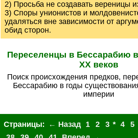
2) Просьба не создавать вереницы из
3) Споры унионистов и молдовенист
удаляться вне зависимости от аргуме
обид сторон.
Переселенцы в Бессарабию в 
XX веков
Поиск происхождения предков, переселившихся в
Бессарабию в годы существовани
империи
Страницы:
← Назад
1
2
3
*
4
5
38
39
40
41
Вперед →