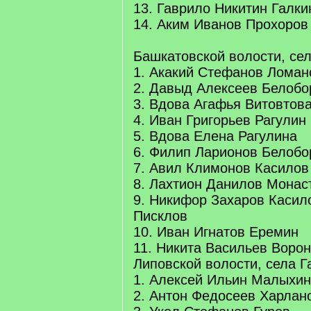
13. Гаврило Никитин Галки
14. Аким Иванов Прохоров
Башкатовской волости, се
1. Акакий Стефанов Ломан
2. Давыд Алексеев Белобо
3. Вдова Агафья Витовтов
4. Иван Григорьев Рагулин
5. Вдова Елена Рагулина
6. Филип Ларионов Белобо
7. Авил Климонов Касилов
8. Лахтион Данилов Монас
9. Никифор Захаров Касило
Писклов
10. Иван Игнатов Еремин
11. Никита Васильев Воро
Липовской волости, села Г
1. Алексей Ильин Малыхин
2. Антон Федосеев Харлан