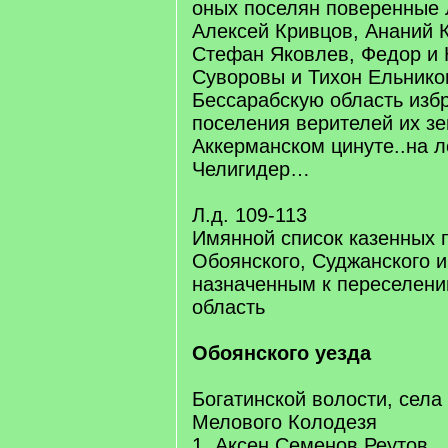
оных поселян поверенные 
Алексей Кривцов, Ананий 
Стефан Яковлев, Федор и 
Суворовы и Тихон Ельнико
Бессарабскую область изб
поселения верителей их з
Аккерманском цинуте..на 
Челигидер…
Л.д. 109-113
Имянной список казенных 
Обоянского, Суджанского и
назначенным к переселени
область
Обоянского уезда
Богатинской волости, села
Мелового Колодезя
1. Аксен Семенов Реутов