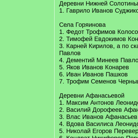
Деревни Нижней Солотины
1. Гаврило Иванов Суджик
Села Горяинова
1. Федот Трофимов Колос
2. Тимофей Евдокимов Ко
3. Карней Кирилов, а по с
Павлов
4. Дементий Минеев Павл
5. Яков Иванов Конарев
6. Иван Иванов Пашков
7. Трофим Семенов Черн
Деревни Афанасьевой
1. Максим Антонов Леонид
2. Василий Дорофеев Афа
3. Влас Иванов Афанасьев
4. Вдова Василиса Леонид
5. Николай Егоров Переве