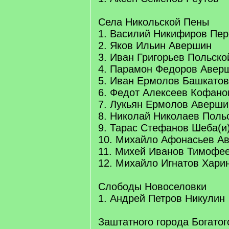
Села Никольской Пены
1. Василий Никифиров Пер
2. Яков Ильин Авершин
3. Иван Григорьев Польско
4. Парамон Федоров Авер
5. Иван Ермолов Башкатов
6. Федот Алексеев Кофано
7. Лукьян Ермолов Аверши
8. Николай Николаев Поль
9. Тарас Стефанов Шеба(и
10. Михайло Афонасьев А
11. Михей Иванов Тимофе
12. Михайло Игнатов Хари
Слободы Новоселовки
1. Андрей Петров Никулин
Заштатного города Богатог