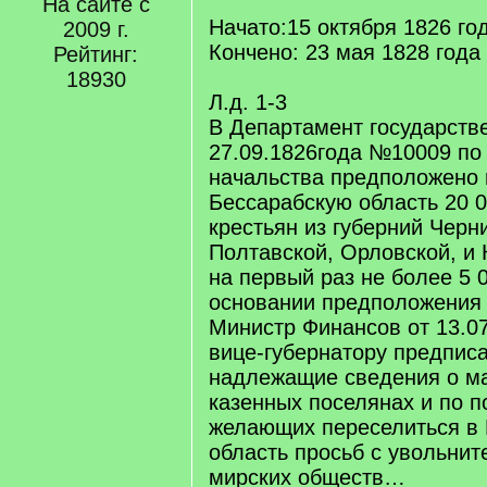
На сайте с
Начато:15 октября 1826 го
2009 г.
Кончено: 23 мая 1828 года
Рейтинг:
18930
Л.д. 1-3
В Департамент государств
27.09.1826года №10009 по
начальства предположено 
Бессарабскую область 20 
крестьян из губерний Черн
Полтавской, Орловской, и 
на первый раз не более 5 
основании предположения 
Министр Финансов от 13.07
вице-губернатору предписа
надлежащие сведения о м
казенных поселянах и по п
желающих переселиться в
область просьб с увольнит
мирских обществ…