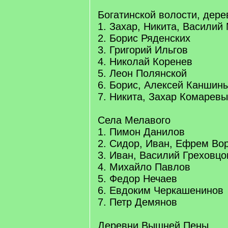
Богатинской волости, дер
1. Захар, Никита, Василий
2. Борис Ряденских
3. Григорий Ильгов
4. Николай Коренев
5. Леон Полянской
6. Борис, Алексей Каншин
7. Никита, Захар Комаревы
Села Мелавого
1. Пимон Данилов
2. Сидор, Иван, Ефрем Во
3. Иван, Василий Греховц
4. Михайло Павлов
5. Федор Нечаев
6. Евдоким Черкашенинов
7. Петр Демянов
Деревни Вышней Пены