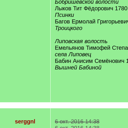
Бобришевской волости
Лыков Тит Фёдорович 1780 
Псинки
Багов Ермолай Григорьевич
Троицкого
Липовская волость
Емельянов Тимофей Степан
села Липовец
Бабин Анисим Семёнович 1
Вышней Бабиной
serggnl
6 окт. 2016 14:38