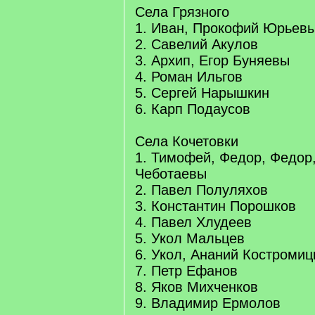
Села Грязного
1. Иван, Прокофий Юрьев
2. Савелий Акулов
3. Архип, Егор Буняевы
4. Роман Ильгов
5. Сергей Нарышкин
6. Карп Подаусов
Села Кочетовки
1. Тимофей, Федор, Федор
Чеботаевы
2. Павел Полуляхов
3. Константин Порошков
4. Павел Хлудеев
5. Укол Мальцев
6. Укол, Ананий Костромиц
7. Петр Ефанов
8. Яков Михченков
9. Владимир Ермолов