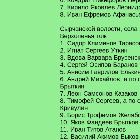
6. Кондрат Никифоров Пер
7. Кирило Яковлев Леонид
8. Иван Ефремов Афанась
Сырчанской волости, села
Верхопенья тож
1. Сидор Клименов Тарасо
2. Игнат Сергеев Уткин
3. Вдова Варвара Брусенс
4. Сергей Осипов Баранов
5. Анисим Гаврилов Ельки
6. Андрей Михайлов, а по 
Брыткин
7. Леон Самсонов Казаков
8. Тимофей Сергеев, а по 
Кривулин
9. Борис Трофимов Желяб
10. Яков Фандеев Брытков
11. Иван Титов Атанов
12. Василий Акимов Быков