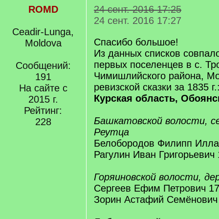
ROMD
24 сент. 2016 17:25
24 сент. 2016 17:27
Ceadir-Lunga,
Спасибо большое!
Moldova
Из данных списков совпал
первых поселенцев в с. Тр
Сообщений:
Чимишлийского района, М
191
ревизской сказки за 1835 г.
На сайте с
Курская область, Обоянс
2015 г.
Рейтинг:
Башкатовской волости, с
228
Реутца
Белобородов Филипп Иллар
Рагулин Иван Григорьевич 1
Горяиновской волости, де
Сергеев Ефим Петрович 175
Зорин Астафий Семёнович 1