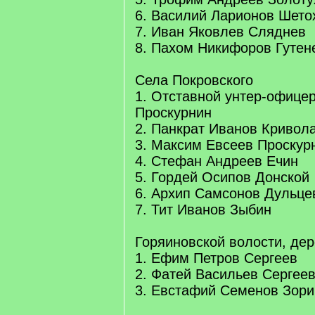
6. Василий Ларионов Шето
7. Иван Яковлев Сляднев
8. Пахом Никифоров Гутен
Села Покровского
1. Отставной унтер-офицер
Проскурнин
2. Панкрат Иванов Кривол
3. Максим Евсеев Проскур
4. Стефан Андреев Ечин
5. Гордей Осипов Донской
6. Архип Самсонов Дульце
7. Тит Иванов Зыбин
Горяиновской волости, де
1. Ефим Петров Сергеев
2. Фатей Васильев Сергее
3. Евстафий Семенов Зори