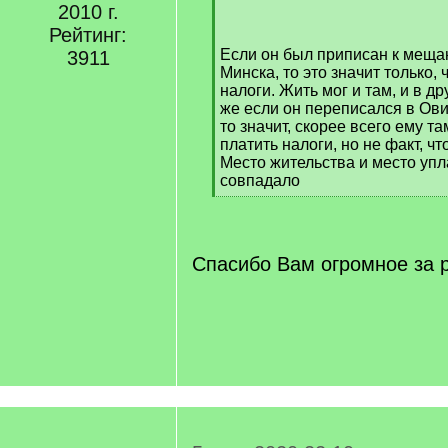
[
2010 г.
/
Рейтинг:
q
Если он был приписан к меща
3911
]
Минска, то это значит только, 
налоги. Жить мог и там, и в др
же если он переписался в Ов
то значит, скорее всего ему т
платить налоги, но не факт, что
Место жительства и место упл
совпадало
[
/
q
]
Спасибо Вам огромное за 