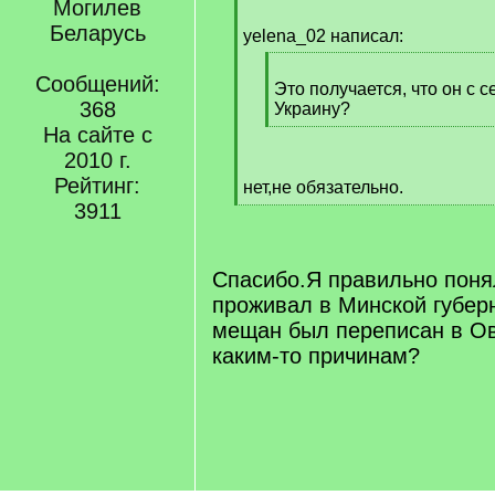
Могилев
[
Беларусь
q
yelena_02 написал:
]
[
Сообщений:
q
Это получается, что он с 
368
]
Украину?
[
На сайте с
/
2010 г.
q
Рейтинг:
нет,не обязательно.
]
[
3911
/
q
]
Спасибо.Я правильно поня
проживал в Минской губер
мещан был переписан в О
каким-то причинам?