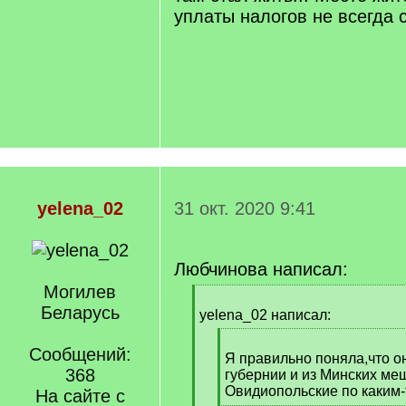
уплаты налогов не всегда 
yelena_02
31 окт. 2020 9:41
Любчинова написал:
Могилев
[
Беларусь
q
yelena_02 написал:
]
[
Сообщений:
q
Я правильно поняла,что о
368
]
губернии и из Минских ме
Овидиопольские по каким
На сайте с