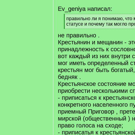
Ev_geniya написал:
[
правильно ли я понимаю, что
q
статусе и почему так могло п
]
[
не правильно .
/
q
Крестьянин и мещанин - это
]
принадлежность к сословн
вот каждый из них внутри 
мог иметь определенный ст
крестьян мог быть богатый
бедняк .
Крестьянское состояние м
приобрести несколькими с
- приписаться к крестьянс
конкретного населенного п
приемный Приговор , прете
мирской (общественный ) 
право голоса на сходе;
- приписатья к крестьянско