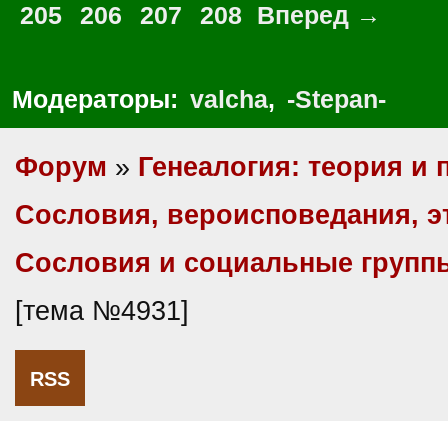
205
206
207
208
Вперед →
Модераторы:
valcha
,
-Stepan-
Форум
»
Генеалогия: теория и 
Сословия, вероисповедания, 
Сословия и социальные групп
[тема №4931]
RSS