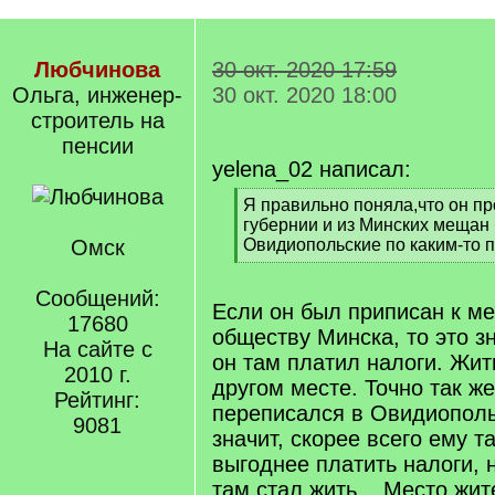
Любчинова
30 окт. 2020 17:59
Ольга, инженер-
30 окт. 2020 18:00
строитель на
пенсии
yelena_02 написал:
[
Я правильно поняла,что он п
q
губернии и из Минских мещан
]
Омск
Овидиопольские по каким-то 
[
/
Сообщений:
q
Если он был приписан к м
17680
]
обществу Минска, то это зн
На сайте с
он там платил налоги. Жить
2010 г.
другом месте. Точно так же
Рейтинг:
переписался в Овидиополь
9081
значит, скорее всего ему т
выгоднее платить налоги, н
там стал жить... Место жит