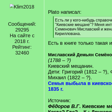
Plato написал:
[
Есть ли у кого-нибудь справо
Сообщений:
q
"Киевские мещане"? Меня ин
]
29295
Семенович Миславский и жен
Кириллована.
На сайте с
[
2018 г.
Есть в книге только такая
/
Рейтинг:
q
]
32460
Миславский Демьян Семёно
(1788 – ?)
Киевский мещанин.
Дети: Григорий (1812 – ?), 
Михаил (1822 – ?).
Семья выбыла в киевско
1835 г.
Источник:
Фёдоров В.Г
. Киевские м