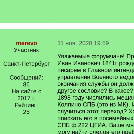
merevo
11 ноя. 2020 19:59
Участник
Уважаемые форумчане! Пр
Иван Иванович 1841г рожд
Санкт-Петербург
писарем в Главном интенд
управлении Военного ведо
Сообщений:
окончания службы он долж
86
другое сословие? В какое? 
На сайте с
1898 году числились меща
2017 г.
Колпино СПБ (это из МК). 
Рейтинг:
случиться этот переход? Х
25
поискать его в посемейны
СПБ ф.222 ЦГИА. Ваше мне
могу найти следов его пре