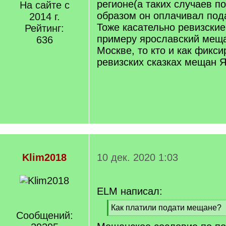
регионе(а таких случаев по
На сайте с
образом он оплачивал под
2014 г.
Тоже касательно ревизские 
Рейтинг:
примеру ярославский меща
636
Москве, то кто и как фикси
ревизских сказках мещан 
Klim2018
10 дек. 2020 1:03
ELM написал:
[
Как платили подати мещане?
Сообщений:
q
[
]
/