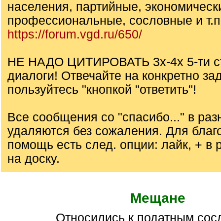
населения, партийные, экономическ
профессиональные, сословные и т.п.
https://forum.vgd.ru/650/
НЕ НАДО ЦИТИРОВАТЬ 3х-4х 5-ти с
диалоги! Отвечайте на конкретно за
пользуйтесь "кнопкой "ответить"!
Все сообщения со "спасибо..." в ра
удаляются без сожаления. Для благ
помощь есть след. опции: лайк, + в р
на доску.
Мещане
Относились к податным со