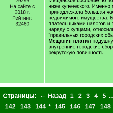
Мещанское сословие по п
29295
q
ниже купеческого. Именно
На сайте с
]
принадлежала большая час
2018 г.
недвижимого имущества. 
Рейтинг:
плательщиками налогов и 
32460
наряду с купцами, относил
"правильных городских обы
Мещанин платил
подушну
внутренние городские сбо
рекрутскую повинность.
Страницы:
← Назад
1
2
3
4
5
..
142
143
144
*
145
146
147
148