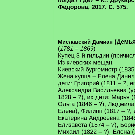
Когда? Где? – К.: Друкар
Фёдорова, 2017. С. 575.
(Демь
Миславский Дамиан
(
1781 – 1869
)
Купец 3-й гильдии (причисле
Из киевских мещан.
Киевский бургомистр (1835 г
Жена купца – Елена Данило
дети: Григорий (1811 – ?, е
Александра Васильевна (у
1828 – ?), их дети: Марья (
Ольга (1846 – ?), Людмила 
Елена); Филипп (1817 – ?, 
Екатерина Андреевна (1845 
Елизавета (1874 – ?), Борис
Михаил (1822 – ?), Елена (