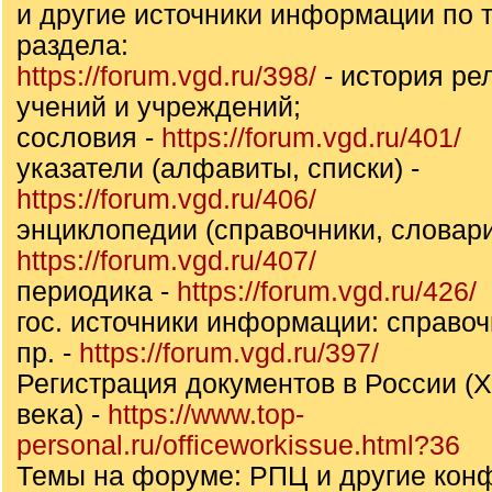
и другие источники информации по т
раздела:
https://forum.vgd.ru/398/
- история ре
учений и учреждений;
сословия -
https://forum.vgd.ru/401/
указатели (алфавиты, списки) -
https://forum.vgd.ru/406/
энциклопедии (справочники, словари
https://forum.vgd.ru/407/
периодика -
https://forum.vgd.ru/426/
гос. источники информации: справоч
пр. -
https://forum.vgd.ru/397/
Регистрация документов в России (X
века) -
https://www.top-
personal.ru/officeworkissue.html?36
Темы на форуме: РПЦ и другие конф