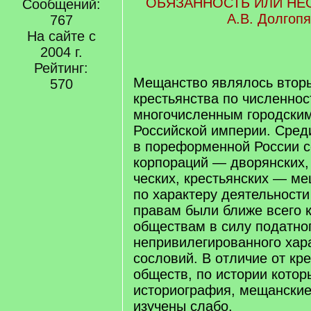
ОБЯЗАННОСТЬ ИЛИ Н
Сообщений:
А.В. Долгопя
767
На сайте с
2004 г.
Рейтинг:
Мещанство являлось втор
570
крестьянства по численно
многочисленным городски
Российской империи. Сре
в пореформенной России 
корпораций — дворянских, 
ческих, крестьянских — м
по характеру деятельност
правам были ближе всего к
обществам в силу податног
непривилегированного хар
сословий. В отличие от кр
обществ, по истории кото
историография, мещански
изучены слабо.