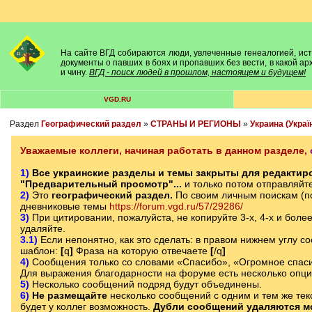
На сайте ВГД собираются люди, увлеченные генеалогией, исто
документы о павших в боях и пропавших без вести, в какой а
и чину.
ВГД - поиск людей в прошлом, настоящем и будущем!
VGD.RU
Раздел
Географический раздел
»
СТРАНЫ И РЕГИОНЫ
»
Украина (Украї
Уважаемые коллеги, начиная работать в данном разделе,
1)
Все украинские разделы и темы закрыты для редактиро
"Предварительный просмотр"...
и только потом отправляйт
2)
Это
географический раздел.
По своим личным поискам (п
дневниковые темы
https://forum.vgd.ru/57/29286/
3)
При цитировании, пожалуйста, не копируйте 3-х, 4-х и боле
удаляйте.
3.1)
Если непонятно, как это сделать: в правом нижнем углу с
шаблон:
[
q
]
Фраза на которую отвечаете
[
/q
]
4)
Сообщения только со словами «Спасибо», «Огромное спаси
Для выражения благодарности на форуме есть несколько опц
5)
Несколько сообщений подряд будут объединены.
6)
Не размещайте
несколько сообщений с одним и тем же текс
будет у коллег возможность.
Дубли сообщений удаляются м