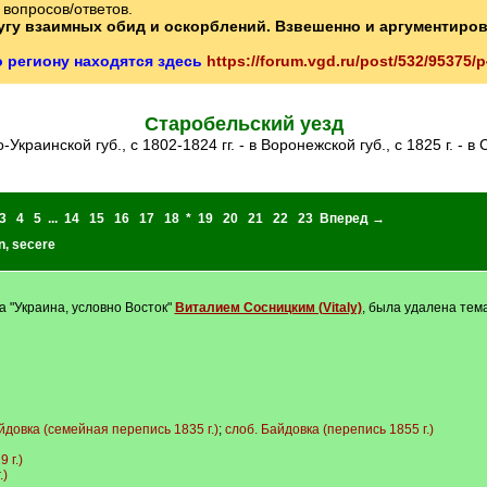
вопросов/ответов.
ругу взаимных обид и оскорблений. Взвешенно и аргументиро
о региону находятся здесь
https://forum.vgd.ru/post/532/95375
Старобельский уезд
ко-Украинской губ., с 1802-1824 гг. - в Воронежской губ., с 1825 г. - в
3
4
5
...
14
15
16
17
18
*
19
20
21
22
23
Вперед →
n
,
secere
"Украина, условно Восток"
Виталием Сосницким (Vitaly)
, была удалена тема
йдовка (семейная перепись 1835 г.)
;
слоб. Байдовка (перепись 1855 г.)
 г.)
.)