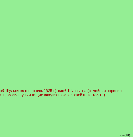
об. Шульгинка (перепись 1825 г.)
;
слоб. Шульгинка (семейная перепись
 г.)
;
слоб. Шульгинка (исповедка Николаевской ц-ви. 1860 г.)
Лайк (13)