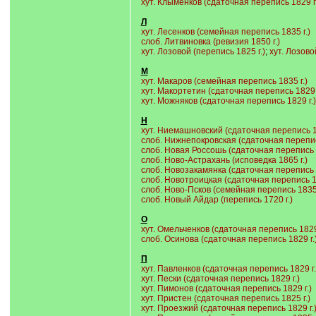
хут. Клыменков (сдаточная перепись 1829 г.
Л
хут. Лесенков (семейная перепись 1835 г.)
слоб. Литвиновка (ревизия 1850 г.)
хут. Лозовой (перепись 1825 г.)
;
хут. Лозово
М
хут. Макаров (семейная перепись 1835 г.)
хут. Макортетин (сдаточная перепись 1829 г
хут. Можняков (сдаточная перепись 1829 г.)
Н
хут. Ниемашновский (сдаточная перепись 18
слоб. Нижнепокровская (сдаточная перепись
слоб. Новая Россошь (сдаточная перепись 1
слоб. Ново-Астрахань (исповедка 1865 г.)
слоб. Новозакамянка (сдаточная перепись 1
слоб. Новотроицкая (сдаточная перепись 18
слоб. Ново-Псков (семейная перепись 1835 г
слоб. Новый Айдар (перепись 1720 г.)
О
хут. Омельченков (сдаточная перепись 1829 
слоб. Осинова (сдаточная перепись 1829 г.
П
хут. Павленков (сдаточная перепись 1829 г.
хут. Пески (сдаточная перепись 1829 г.)
хут. Пимонов (сдаточная перепись 1829 г.)
хут. Пристен (сдаточная перепись 1825 г.)
хут. Проезжий (сдаточная перепись 1829 г.