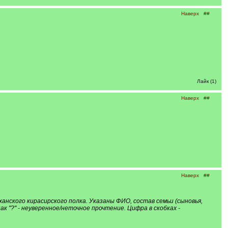
Наверх
##
Лайк (1)
Наверх
##
Наверх
##
нского кирасирского полка. Указаны ФИО, состав семьи (сыновья,
нак "?" - неуверенное/неточное прочтение. Цифра в скобках -