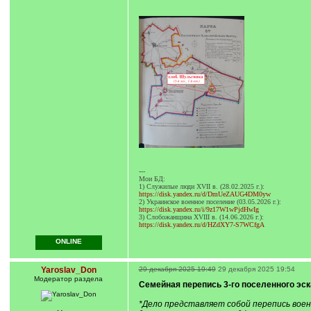
---
Мои БД:
1) Служилые люди XVII в. (28.02.2025 г.):
https://disk.yandex.ru/d/DmUeZAUG4DM0yw
2) Украинское военное поселение (03.05.2026 г.):
https://disk.yandex.ru/i/9z17W1wPjdHwIg
3) Слобожанщина XVIII в. (14.06.2026 г.):
https://disk.yandex.ru/d/HZdXY7-S7WCfgA
ONLINE
Yaroslav_Don
29 декабря 2025 19:49
29 декабря 2025 19:54
Модератор раздела
Семейная перепись 3-го поселенного эска
*Дело представляет собой перепись воен