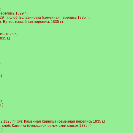
;
ерепись 1829 г.)
9 г.)
;
слоб. Булавиновка (семейная перепись 1835 г.)
т. Бутков (семейная перепись 1835 г.)
ь 1825 г.)
35 г.)
)
.)
)
.)
 1825 г.)
;
хут. Каменная Криница (семейная перепись 1835 г.)
)
;
слоб. Камянка (очередной рекрутский список 1835 г.)
.)