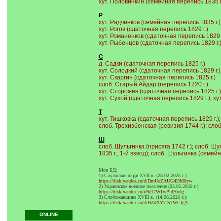
хут. Половинкин (семейная перепись 1835 г
Р
хут. Радченков (семейная перепись 1835 г.)
хут. Рогов (сдаточная перепись 1829 г.)
хут. Романенков (сдаточная перепись 1829 г
хут. Рыбенцов (сдаточная перепись 1829 г.
С
д. Садки (сдаточная перепись 1825 г.)
хут. Солодкий (сдаточная перепись 1829 г.)
хут. Скаргин (сдаточная перепись 1825 г.)
слоб. Старый Айдар (перепись 1720 г.)
хут. Сторожев (сдаточная перепись 1825 г.)
хут. Сухой (сдаточная перепись 1829 г.)
;
ху
Т
хут. Тишковка (сдаточная перепись 1829 г.)
слоб. Трехизбенская (ревизия 1744 г.)
;
слоб
Ш
слоб. Шульгинка (присяга 1742 г.)
;
слоб. Шул
1835 г., 1-й взвод)
;
слоб. Шульгинка (семейна
---
Мои БД:
1) Служилые люди XVII в. (28.02.2025 г.):
https://disk.yandex.ru/d/DmUeZAUG4DM0yw
2) Украинское военное поселение (03.05.2026 г.):
https://disk.yandex.ru/i/9z17W1wPjdHwIg
3) Слобожанщина XVIII в. (14.06.2026 г.):
https://disk.yandex.ru/d/HZdXY7-S7WCfgA
ONLINE