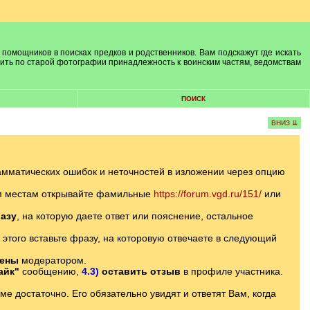
 помощников в поисках предков и родственников. Вам подскажут где искать
лить по старой фотографии принадлежность к воинским частям, ведомствам
ПОИСК
ВНИЗ ⇊
амматических ошибок и неточностей в изложении через опцию
ым местам открывайте фамильные
https://forum.vgd.ru/151/
или
азу
, на которую даете ответ или пояснение, остальное
 этого вставьте фразу, на которовую отвечаете в следующий
лены
модератором.
айк"
сообщению,
4.3)
оставить отзыв
в профиле участника.
 достаточно. Его обязательно увидят и ответят Вам, когда