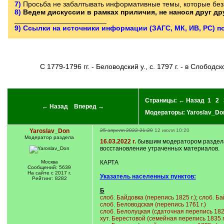
7)
Просьба не забалтывать информативные темы, которые без 
8)
Ведем дискуссии в рамках приличия, не нанося друг д
_______________________
9) Ссылки на источники информации (ЗАГС, МК, ИВ, РС) п
С 1779-1796 гг. - Беловодский у., с. 1797 г. - в Слободс
Страницы:
← Назад
1
2
← Назад
Вперед →
Модераторы:
Yaroslav_Do
Yaroslav_Don
25 апреля 2022 21:29
12 июля 10:20
Модератор раздела
16.03.2022 г.
бывшим модератором раздела 
восстановление утраченных материалов.
Москва
КАРТА
Сообщений: 5639
На сайте с 2017 г.
Указатель населенных пунктов:
Рейтинг: 8282
Б
слоб. Байдовка (перепись 1825 г.)
;
слоб. Ба
слоб. Беловодская (перепись 1761 г.)
слоб. Белолуцкая (сдаточная перепись 1829
хут. Берестовой (семейная перепись 1835 г