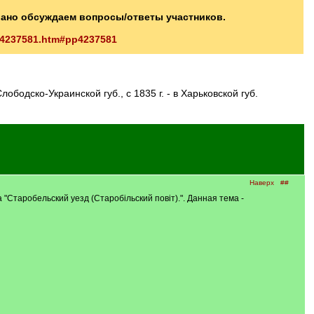
вано обсуждаем вопросы/ответы участников.
/p4237581.htm#pp4237581
 Слободско-Украинской губ., с 1835 г. - в Харьковской губ.
Наверх
##
 "Старобельский уезд (Старобiльский повiт).". Данная тема -