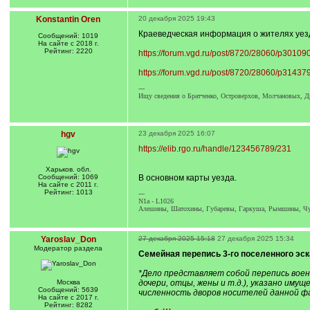
Konstantin Oren
20 декабря 2025 19:43
Краеведческая информация о жителях уез
Сообщений: 1019
На сайте с 2018 г.
Рейтинг: 2220
https://forum.vgd.ru/post/8720/28060/p301
https://forum.vgd.ru/post/8720/28060/p314
---
Ищу сведения о Братченко, Островерхов, Молчановых, Д
hgv
23 декабря 2025 16:07
https://elib.rgo.ru/handle/123456789/231
Харьков. обл.
Сообщений: 1069
В основном карты уезда.
На сайте с 2011 г.
Рейтинг: 1013
---
N1a - L1026
Алешины, Шатохины, Губаревы, Гаркуша, Рымшины, Чу
Yaroslav_Don
27 декабря 2025 15:18
27 декабря 2025 15:34
Модератор раздела
Семейная перепись 3-го поселенного эска
*Дело представляет собой перепись воен
Москва
дочери, отцы, жены и т.д.), указано имущ
Сообщений: 5639
численность дворов носителей данной ф
На сайте с 2017 г.
Рейтинг: 8282