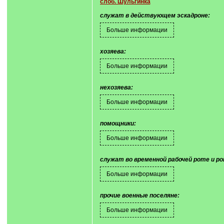
слоб. Шульгинка
служат в действующем эскадроне:
хозяева:
нехозяева:
помощники:
служат во временной рабочей роте и р
прочие военные поселяне: