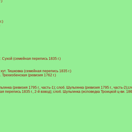
.)
.)
)
т. Сухой (семейная перепись 1835 г.)
;
хут. Тишковка (семейная перепись 1835 г.)
. Трехизбенская (ревизия 1762 г.)
ьгинка (ревизия 1795 г., часть-1)
;
слоб. Шульгинка (ревизия 1795 г., часть-2)
;
сл
я перепись 1835 г., 2-й взвод)
;
слоб. Шульгинка (исповедка Троицкой ц-ви. 1860