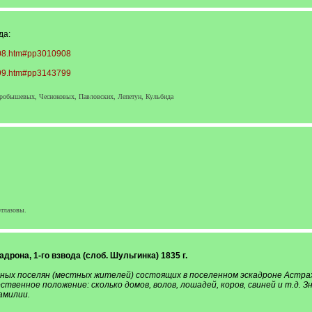
да:
0908.htm#pp3010908
3799.htm#pp3143799
робышевых, Чесноковых, Павловских, Лепетун, Кульбида
глазовы.
дрона, 1-го взвода (слоб. Шульгинка) 1835 г.
ных поселян (местных жителей) состоящих в поселенном эскадроне Астраха
ественное положение: сколько домов, волов, лошадей, коров, свиней и т.д. З
амилии.