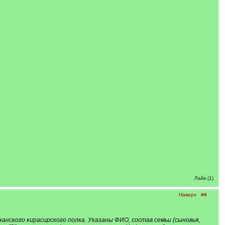
Лайк (1)
Наверх
##
нского кирасирского полка. Указаны ФИО, состав семьи (сыновья,