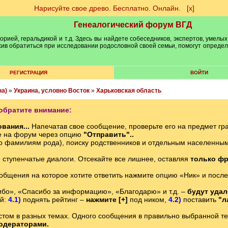
Нарисуйте свое древо. Бесплатно. Онлайн.
[х]
Генеалогический форум ВГД
рией, геральдикой и т.д. Здесь вы найдете собеседников, экспертов, умелых
рхив обратиться при исследовании родословной своей семьи, помогут опреде
РЕГИСТРАЦИЯ
ВОЙТИ
на)
»
Украина, условно Восток
»
Харьковская область
обратите внимание:
вания...
Напечатав свое сообщение, проверьте его на предмет гр
е на форум через опцию
"Отправить"..
о фамилиям рода), поиску родственников и отдельным населенн
е ступенчатые диалоги. Отсекайте все лишнее, оставляя
только фр
ообщения на которое хотите ответить нажмите опцию «Ник» и после
бо», «Спасибо за информацию», «Благодарю» и т.д. –
будут уда
ий:
4.1)
поднять рейтинг –
нажмите [+]
под ником,
4.2)
поставить
"л
том в разных темах. Одного сообщения в правильно выбранной теме
одераторами.