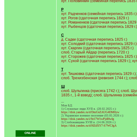
хут. Половинкин (семейная перепись 1835 г
Р
хут. Радченков (семейная перепись 1835 г.)
хут. Рогов (сдаточная перепись 1829 г.)
хут. Романенков (сдаточная перепись 1829 г
хут. Рыбенцов (сдаточная перепись 1829 г.
С
д. Садки (сдаточная перепись 1825 г.)
хут. Солодкий (сдаточная перепись 1829 г.)
хут. Скаргин (сдаточная перепись 1825 г.)
слоб. Старый Айдар (перепись 1720 г.)
хут. Сторожев (сдаточная перепись 1825 г.)
хут. Сухой (сдаточная перепись 1829 г.)
;
ху
Т
хут. Тишковка (сдаточная перепись 1829 г.)
слоб. Трехизбенская (ревизия 1744 г.)
;
слоб
Ш
слоб. Шульгинка (присяга 1742 г.)
;
слоб. Шул
1835 г., 1-й взвод)
;
слоб. Шульгинка (семейна
---
Мои БД:
1) Служилые люди XVII в. (28.02.2025 г.):
https://disk.yandex.ru/d/DmUeZAUG4DM0yw
2) Украинское военное поселение (03.05.2026 г.):
https://disk.yandex.ru/i/9z17W1wPjdHwIg
3) Слобожанщина XVIII в. (14.06.2026 г.):
https://disk.yandex.ru/d/HZdXY7-S7WCfgA
ONLINE