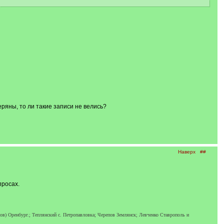
ряны, то ли такие записи не велись?
Наверх
##
просах.
в) Оренбург.; Теплянский с. Петропавловка; Черепов Землянск; Левченко Ставрополь и