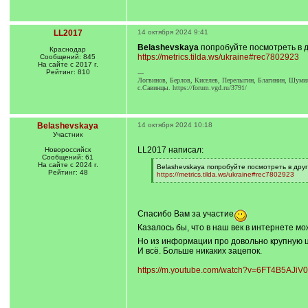
LL2017
14 октября 2024 9:41
Belashevskaya
попробуйте посмотреть в д
Краснодар
https://metrics.tilda.ws/ukraine#rec7802923
Сообщений: 845
На сайте с 2017 г.
Рейтинг: 810
---
Логвинов, Берлов, Киселев, Перелыгин, Благинин, Шумил
с.Савинцы. https://forum.vgd.ru/3791/
Belashevskaya
14 октября 2024 10:18
Участник
LL2017 написал:
Новороссийск
Сообщений: 61
На сайте с 2024 г.
[
Belashevskaya попробуйте посмотреть в друг
Рейтинг: 48
q
https://metrics.tilda.ws/ukraine#rec7802923
]
[
/
q
]
Спасибо Вам за участие
Казалось бы, что в наш век в интернете м
Но из информации про довольно крупную ц
И всё. Больше никаких зацепок.
https://m.youtube.com/watch?v=6FT4B5AJiV0