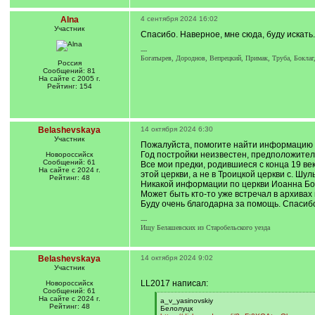
Alna
4 сентября 2024 16:02
Участник
Спасибо. Наверное, мне сюда, буду искать.
---
Богатырев, Дороднов, Вепрецкий, Примак, Труба, Боклаг
Россия
Сообщений: 81
На сайте с 2005 г.
Рейтинг: 154
Belashevskaya
14 октября 2024 6:30
Участник
Пожалуйста, помогите найти информацию п
Год постройки неизвестен, предположитель
Новороссийск
Сообщений: 61
Все мои предки, родившиеся с конца 19 век
На сайте с 2024 г.
этой церкви, а не в Троицкой церкви с. Шу
Рейтинг: 48
Никакой информации по церкви Иоанна Бого
Может быть кто-то уже встречал в архивах
Буду очень благодарна за помощь. Спасиб
---
Ищу Белашевских из Старобельского уезда
Belashevskaya
14 октября 2024 9:02
Участник
LL2017 написал:
Новороссийск
Сообщений: 61
На сайте с 2024 г.
[
a_v_yasinovskiy
Рейтинг: 48
q
Белолуцк