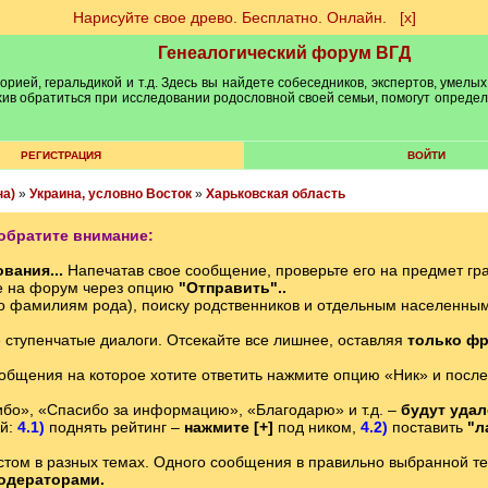
Нарисуйте свое древо. Бесплатно. Онлайн.
[х]
Генеалогический форум ВГД
рией, геральдикой и т.д. Здесь вы найдете собеседников, экспертов, умелых
рхив обратиться при исследовании родословной своей семьи, помогут опреде
РЕГИСТРАЦИЯ
ВОЙТИ
на)
»
Украина, условно Восток
»
Харьковская область
обратите внимание:
вания...
Напечатав свое сообщение, проверьте его на предмет гр
е на форум через опцию
"Отправить"..
о фамилиям рода), поиску родственников и отдельным населенн
е ступенчатые диалоги. Отсекайте все лишнее, оставляя
только фр
ообщения на которое хотите ответить нажмите опцию «Ник» и после
бо», «Спасибо за информацию», «Благодарю» и т.д. –
будут уда
ий:
4.1)
поднять рейтинг –
нажмите [+]
под ником,
4.2)
поставить
"л
том в разных темах. Одного сообщения в правильно выбранной теме
одераторами.