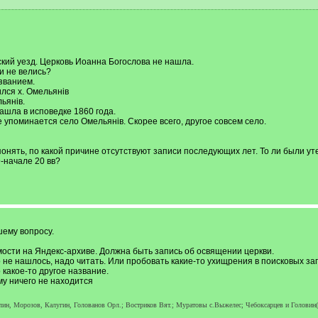
ий уезд. Церковь Иоанна Богослова не нашла.
ви не велись?
званием.
лся х. Омельянiв
ьянiв.
ашла в исповедке 1860 года.
 упоминается село Омельянiв. Скорее всего, другое совсем село.
онять, по какой причине отсутствуют записи последующих лет. То ли были уте
9-начале 20 вв?
ему вопросу.
сти на Яндекс-архиве. Должна быть запись об освящении церкви.
 не нашлось, надо читать. Или пробовать какие-то ухищрения в поисковых за
 какое-то другое название.
му ничего не находится
ин, Морозов, Калугин, Голованов Орл.; Востриков Вят.; Муратовы с.Выжелес; Чебоксарцев и Головин(о