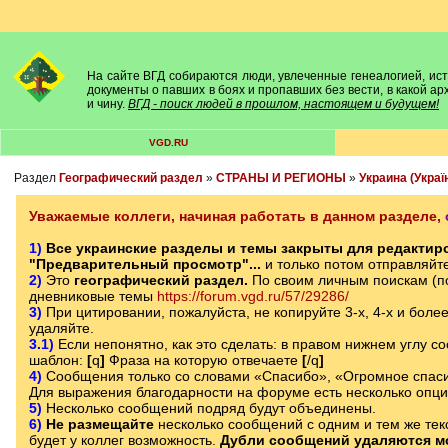
На сайте ВГД собираются люди, увлеченные генеалогией, исто
документы о павших в боях и пропавших без вести, в какой а
и чину.
ВГД - поиск людей в прошлом, настоящем и будущем!
VGD.RU
Раздел
Географический раздел
»
СТРАНЫ И РЕГИОНЫ
»
Украина (Украї
Уважаемые коллеги, начиная работать в данном разделе,
1)
Все украинские разделы и темы закрыты для редактиро
"Предварительный просмотр"...
и только потом отправляйт
2)
Это
географический раздел.
По своим личным поискам (п
дневниковые темы
https://forum.vgd.ru/57/29286/
3)
При цитировании, пожалуйста, не копируйте 3-х, 4-х и боле
удаляйте.
3.1)
Если непонятно, как это сделать: в правом нижнем углу с
шаблон:
[
q
]
Фраза на которую отвечаете
[
/q
]
4)
Сообщения только со словами «Спасибо», «Огромное спаси
Для выражения благодарности на форуме есть несколько опц
5)
Несколько сообщений подряд будут объединены.
6)
Не размещайте
несколько сообщений с одним и тем же текс
будет у коллег возможность.
Дубли сообщений удаляются м