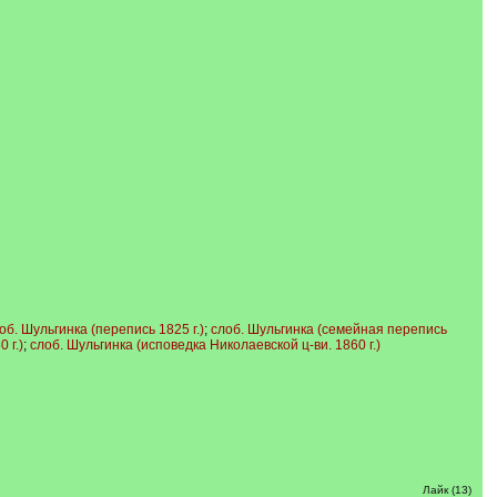
об. Шульгинка (перепись 1825 г.)
;
слоб. Шульгинка (семейная перепись
 г.)
;
слоб. Шульгинка (исповедка Николаевской ц-ви. 1860 г.)
Лайк (13)