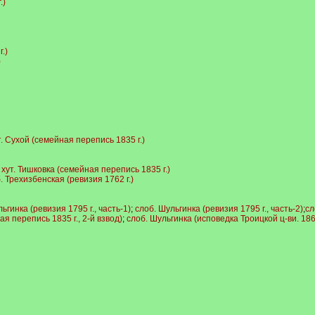
.)
.)
)
т. Сухой (семейная перепись 1835 г.)
;
хут. Тишковка (семейная перепись 1835 г.)
. Трехизбенская (ревизия 1762 г.)
ьгинка (ревизия 1795 г., часть-1)
;
слоб. Шульгинка (ревизия 1795 г., часть-2)
;
сл
я перепись 1835 г., 2-й взвод)
;
слоб. Шульгинка (исповедка Троицкой ц-ви. 1860