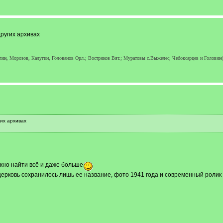
ругих архивах
ин, Морозов, Калугин, Голованов Орл.; Востриков Вят.; Муратовы с.Выжелес; Чебоксарцев и Головин(о
их архивах
ожно найти всё и даже больше
ерковь сохранилось лишь ее название, фото 1941 года и современный ролик 