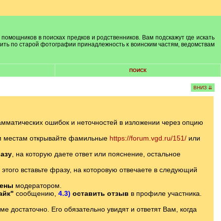
 помощников в поисках предков и родственников. Вам подскажут где искать
лить по старой фотографии принадлежность к воинским частям, ведомствам
ПОИСК
ВНИЗ ⇊
амматических ошибок и неточностей в изложении через опцию
ым местам открывайте фамильные
https://forum.vgd.ru/151/
или
азу
, на которую даете ответ или пояснение, остальное
 этого вставьте фразу, на которовую отвечаете в следующий
лены
модератором.
айк"
сообщению,
4.3)
оставить отзыв
в профиле участника.
 достаточно. Его обязательно увидят и ответят Вам, когда