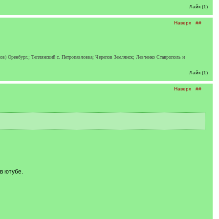
Лайк (1)
Наверх
##
в) Оренбург.; Теплянский с. Петропавловка; Черепов Землянск; Левченко Ставрополь и
Лайк (1)
Наверх
##
в ютубе.