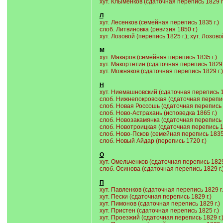
хут. Клыменков (сдаточная перепись 1829 г.
Л
хут. Лесенков (семейная перепись 1835 г.)
слоб. Литвиновка (ревизия 1850 г.)
хут. Лозовой (перепись 1825 г.)
;
хут. Лозово
М
хут. Макаров (семейная перепись 1835 г.)
хут. Макортетин (сдаточная перепись 1829 г
хут. Можняков (сдаточная перепись 1829 г.)
Н
хут. Ниемашновский (сдаточная перепись 18
слоб. Нижнепокровская (сдаточная перепись
слоб. Новая Россошь (сдаточная перепись 1
слоб. Ново-Астрахань (исповедка 1865 г.)
слоб. Новозакамянка (сдаточная перепись 1
слоб. Новотроицкая (сдаточная перепись 18
слоб. Ново-Псков (семейная перепись 1835 г
слоб. Новый Айдар (перепись 1720 г.)
О
хут. Омельченков (сдаточная перепись 1829 
слоб. Осинова (сдаточная перепись 1829 г.
П
хут. Павленков (сдаточная перепись 1829 г.
хут. Пески (сдаточная перепись 1829 г.)
хут. Пимонов (сдаточная перепись 1829 г.)
хут. Пристен (сдаточная перепись 1825 г.)
хут. Проезжий (сдаточная перепись 1829 г.