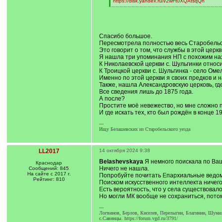
]
https://disk.yandex.ru/i/2wFt0XQAtsqQh
[
/
q
]
Спасибо большое.
Пересмотрела полностью весь Старобельск
Это говорит о том, что службы в этой церк
Я нашла три упоминания НП с похожим на
К Николаевской церкви с. Шульгинки относи
К Троицкой церкви с. Шульгинка - село Омел
Именно по этой церкви я своих предков и н
Также, нашла Александровскую церковь, где
Все сведения лишь до 1875 года.
А после?
Простите моё невежество, но мне сложно п
И где искать тех, кто был рождён в конце 1
---
Ищу Белашевских из Старобельского уезда
LL2017
14 октября 2024 9:38
Belashevskaya
Я немного поискала по Ваш
Краснодар
Ничего не нашла.
Сообщений: 845
На сайте с 2017 г.
Попробуйте почитать Епархиальные ведомо
Рейтинг: 810
Поиском искусственного интеллекта ничего
Есть вероятность, что у села существовало
Но могли МК вообще не сохраниться, пото
---
Логвинов, Берлов, Киселев, Перелыгин, Благинин, Шумил
с.Савинцы. https://forum.vgd.ru/3791/