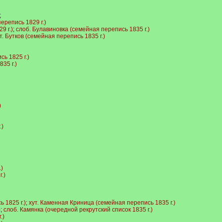
;
ерепись 1829 г.)
9 г.)
;
слоб. Булавиновка (семейная перепись 1835 г.)
т. Бутков (семейная перепись 1835 г.)
ь 1825 г.)
35 г.)
)
.)
)
.)
 1825 г.)
;
хут. Каменная Криница (семейная перепись 1835 г.)
)
;
слоб. Камянка (очередной рекрутский список 1835 г.)
.)