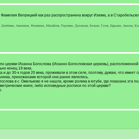
 Фамилия Веприцкий как раз распространена вокруг Изюма, а в Старобельском 
, Дзюбенко, Анисимов, Филиппов, Михайлов, Радченко, Дуплякин, Белкин, Гусев, Царьков, Авилов, Кло
о церкви Иоанна Богослова (Иоанно-Богословская церковь), расположенной 
но конец 19 века.
а и до 30-х годов 20 века, проживали в этом селе, поэтому, думаю, что имее
льгинка, прихожанами которой они ранее являлись.
слова в с. Омельково я не нашла, кроме ролика в ютубе, где показана эта п
 метрические книги, либо исповедные росписи по этой церкви?
о.