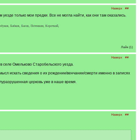
Наверх
##
уезде только мои предки. Все не могла найти, как они там оказались.
буков, Бабков, Басов, Потемкин, Короткий,
Лайк (1)
Наверх
##
в селе Омельково Старобельского уезда.
т смысл искать сведения о их рождении/венчании/смерти именно в записях
олуразрушенная церковь уже в наше время.
Наверх
##