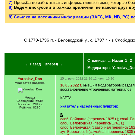
7)
Просьба не забалтывать информативные темы, которые без 
8)
Ведем дискуссии в рамках приличия, не нанося друг д
_______________________
9) Ссылки на источники информации (ЗАГС, МК, ИВ, РС) п
С 1779-1796 гг. - Беловодский у., с. 1797 г. - в Слободс
Страницы:
← Назад
1
2
← Назад
Вперед →
Модераторы:
Yaroslav_Do
Yaroslav_Don
25 апреля 2022 21:29
12 июля 10:20
Модератор раздела
16.03.2022 г.
бывшим модератором раздела 
восстановление утраченных материалов.
Москва
КАРТА
Сообщений: 5639
На сайте с 2017 г.
Указатель населенных пунктов:
Рейтинг: 8280
Б
слоб. Байдовка (перепись 1825 г.)
;
слоб. Ба
слоб. Беловодская (перепись 1761 г.)
слоб. Белолуцкая (сдаточная перепись 1829
хут. Берестовой (семейная перепись 1835 г