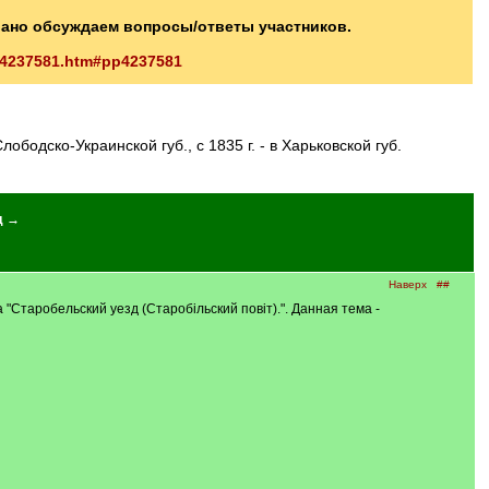
вано обсуждаем вопросы/ответы участников.
/p4237581.htm#pp4237581
 Слободско-Украинской губ., с 1835 г. - в Харьковской губ.
д →
Наверх
##
 "Старобельский уезд (Старобiльский повiт).". Данная тема -