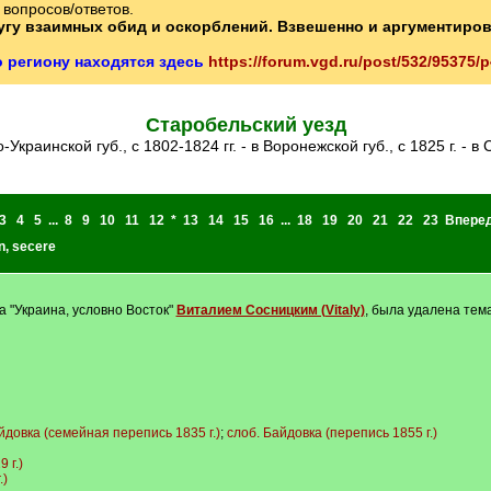
вопросов/ответов.
ругу взаимных обид и оскорблений. Взвешенно и аргументиро
о региону находятся здесь
https://forum.vgd.ru/post/532/95375
Старобельский уезд
ко-Украинской губ., с 1802-1824 гг. - в Воронежской губ., с 1825 г. - в
3
4
5
...
8
9
10
11
12
*
13
14
15
16
...
18
19
20
21
22
23
Впере
n
,
secere
"Украина, условно Восток"
Виталием Сосницким (Vitaly)
, была удалена тема
йдовка (семейная перепись 1835 г.)
;
слоб. Байдовка (перепись 1855 г.)
 г.)
.)