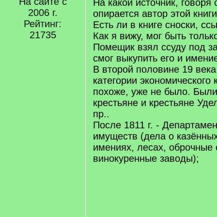
На сайте с
На какой источник, говоря 
2006 г.
опирается автор этой книг
Рейтинг:
Есть ли в книге сноски, сс
21735
Как я вижу, мог быть тольк
Помещик взял ссуду под за
смог выкупить его и имени
В второй половине 19 века
категории экономического 
похоже, уже не было. Был
крестьяне и крестьяне Уде
пр..
После 1811 г. - Департаме
имуществ (дела о казённых
имениях, лесах, оброчные 
винокуренные заводы);