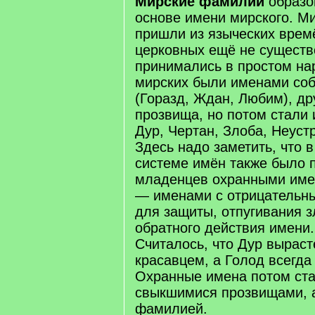
Мирские фамилии
образо
основе имени мирского. М
пришли из языческих времё
церковных ещё не существ
принимались в простом на
мирских были именами со
(Горазд, Ждан, Любим), др
прозвища, но потом стали
Дур, Чертан, Злоба, Неустр
Здесь надо заметить, что 
системе имён также было 
младенцев охранными име
— именами с отрицательн
для защиты, отпугивания з
обратного действия имени.
Считалось, что Дур выраст
красавцем, а Голод всегда
Охранные имена потом ст
свыкшимися прозвищами, 
фамилией.