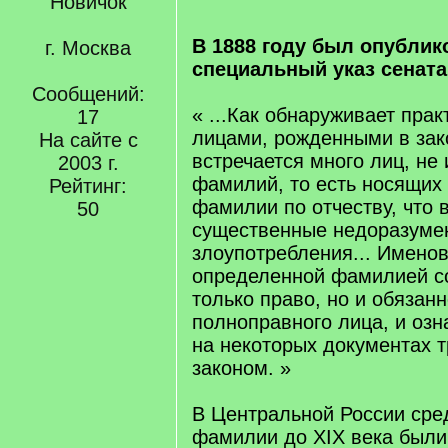
Новичок
В 1888 году был опублик
г. Москва
специальный указ сената
Сообщений:
« ...Как обнаруживает прак
17
лицами, рожденными в зак
На сайте с
встречается много лиц, н
2003 г.
фамилий, то есть носящих
Рейтинг:
фамилии по отчеству, что 
50
существенные недоразумен
злоупотребления... Имено
определенной фамилией с
только право, но и обязанн
полноправного лица, и оз
на некоторых документах 
законом. »
В Центральной России сре
фамилии до XIX века были