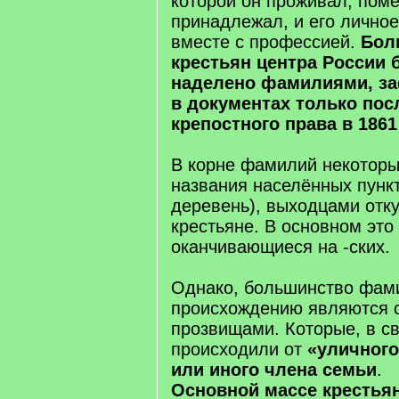
которой он проживал, поме
принадлежал, и его личное
вместе с профессией.
Бол
крестьян центра России
наделено фамилиями, з
в документах только по
крепостного права в 1861
В корне фамилий некотор
названия населённых пункт
деревень), выходцами отк
крестьяне. В основном это
оканчивающиеся на -ских.
Однако, большинство фам
происхождению являются
прозвищами. Которые, в с
происходили от
«уличного
или иного члена семьи
.
Основной массе крестьян