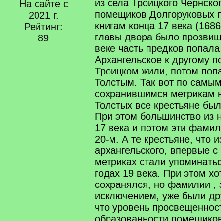
из села Троицкого Чернско
На сайте с
помещиков Долгоруковых 
2021 г.
книгам конца 17 века (1686
Рейтинг:
главы двора было прозвищ
89
веке часть предков попала
Архангельское к другому по
Троицком жили, потом поп
Толстым. Так вот по самы
сохранившимся метрикам н
Толстых все крестьяне бы
При этом большинство из н
17 века и потом эти фамил
20-м. А те крестьяне, что и
архангельского, впервые 
метриках стали упоминатьс
годах 19 века. При этом хо
сохранялся, но фамилии , 
исключением, уже были др
что уровень просвещеннос
образованности помещиков