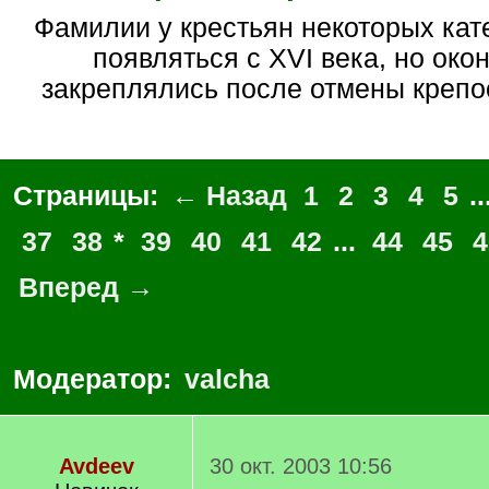
Фамилии у крестьян некоторых категорий начали
появляться с XVI века, но око
закреплялись после отмены крепо
Страницы:
← Назад
1
2
3
4
5
..
37
38
*
39
40
41
42
...
44
45
4
Вперед →
Модератор:
valcha
Avdeev
30 окт. 2003 10:56