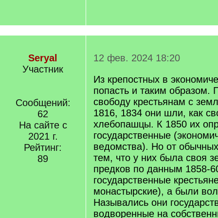
Seryal
12 фев. 2024 18:20
Участник
Из крепостных в экономич
попасть и таким образом.
свободу крестьянам с зем
Сообщений:
1816, 1834 они шли, как с
62
хлебопашцы. К 1850 их оп
На сайте с
государственные (экономи
2021 г.
ведомства). Но от обычных
Рейтинг:
тем, что у них была своя з
89
предков по данным 1858-60 
государственные крестьян
монастырские), а были во
Назывались они государст
водворенные на собственн