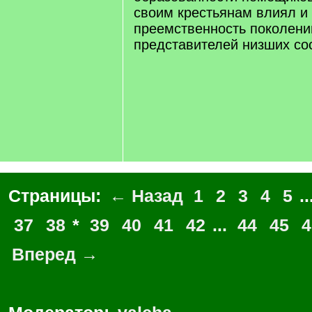
своим крестьянам влиял и
преемственность поколени
представителей низших со
Страницы:
← Назад
1
2
3
4
5
..
37
38
*
39
40
41
42
...
44
45
4
Вперед →