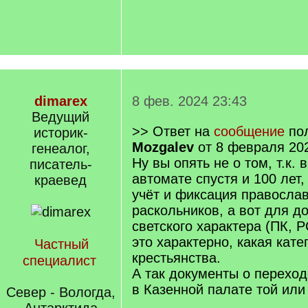
dimarex
8 фев. 2024 23:43
Ведущий
>> Ответ на
сообщение
пол
историк-
Mozgalev
от 8 февраля 202
генеалог,
Ну вы опять не о том, т.к. 
писатель-
автомате спустя и 100 лет,
краевед
учёт и фиксация православ
раскольников, а вот для д
светского характера (ПК, РС
это характерно, какая кате
Частный
крестьянства.
специалист
А так документы о перехо
в Казенной палате той или
Север - Вологда,