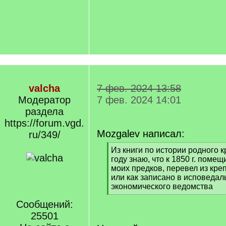
valcha
7 фев. 2024 13:58
Модератор
7 фев. 2024 14:01
раздела
https://forum.vgd.
Mozgalev написал:
ru/349/
[
Из книги по истории родного 
q
году знаю, что к 1850 г. помещ
]
моих предков, перевел из кре
или как записано в исповедал
экономического ведомства
[
Сообщений:
/
q
25501
]