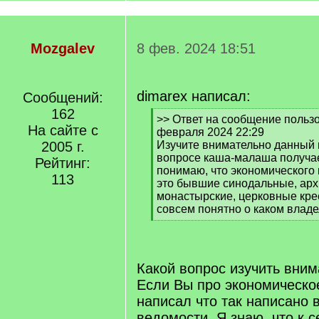
Mozgalev
8 фев. 2024 18:51
dimarex написал:
Сообщений:
162
[
>> Ответ на сообщение пользо
На сайте с
q
февраля 2024 22:29
]
2005 г.
Изучите внимательно данный в
вопросе каша-малаша получае
Рейтинг:
понимаю, что экономического 
113
это бывшие синодальные, арх
монастырские, церковные кре
совсем понятно о каком владе
[
/
q
]
Какой вопрос изучить вни
Если Вы про экономическое
написал что так написано 
ведомости. Я знаю, что к 