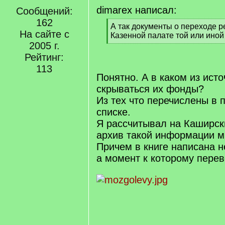
dimarex написал:
Сообщений:
162
[
А так документы о переходе р
На сайте с
q
Казенной палате той или иной
]
2005 г.
[
/
Рейтинг:
q
113
]
Понятно. А в каком из исто
скрываться их фонды?
Из тех что перечислены в
списке.
Я рассчитывал на Каширски
архив такой информации м
Причем в книге написана н
а момент к которому перев