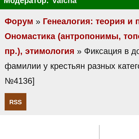
Модератор:
valcha
Форум
»
Генеалогия: теория и 
Ономастика (антропонимы, то
пр.), этимология
» Фиксация в д
фамилии у крестьян разных катег
№4136]
RSS