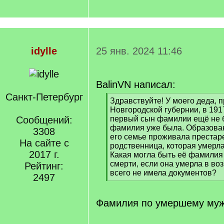
idylle
25 янв. 2024 11:46
BalinVN написал:
Санкт-Петербург
[
Здравствуйте! У моего деда, 
q
Новгородской губернии, в 1917
]
Сообщений:
первый сын фамилии ещё не б
фамилия уже была. Образован
3308
его семье проживала престар
На сайте с
родственница, которая умерла
2017 г.
Какая могла быть её фамилия
смерти, если она умерла в воз
Рейтинг:
всего не имела документов?
2497
[
/
q
Фамилия по умершему муж
]