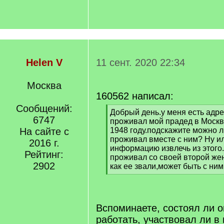
Helen V
11 сент. 2020 22:34
Москва
160562 написал:
Сообщений:
[
Добрый день.у меня есть адре
6747
q
проживал мой прадед в Москв
]
На сайте с
1948 году.подскажите можно ли
проживал вместе с ним? Ну ил
2016 г.
информацию извлечь из этого
Рейтинг:
проживал со своей второй жен
2902
как ее звали,может быть с ним
[
/
q
]
Вспоминаете, состоял ли он
работать, участвовал ли в 