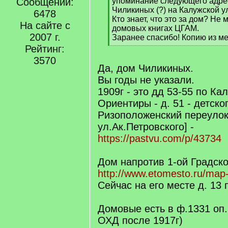
]
Сообщений:
упоминание следующего адреса
Чиликиных (?) на Калужской у
6478
Кто знает, что это за дом? Не 
На сайте с
домовых книгах ЦГАМ.
2007 г.
Заранее спасибо! Копию из ме
[
Рейтинг:
/
3570
q
Да, дом Чиликиных.
]
Вы годы не указали.
1909г - это дд 53-55 по Ка
Ориентиры - д. 51 - детског
Ризоположенский переулок
ул.Ак.Петровского] -
https://pastvu.com/p/43734
Дом напротив 1-ой Градско
http://www.etomesto.ru/ma
Сейчас на его месте д. 13 
Домовые есть в ф.1331 оп
ОХД после 1917г)