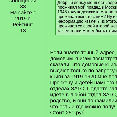
Сообщений:
[
Добрый день.у меня есть адре
33
q
проживал мой прадед в Москв
]
На сайте с
1948 году.подскажите можно ли
проживал вместе с ним? Ну ил
2019 г.
информацию извлечь из этого
Рейтинг:
проживал со своей второй жен
13
как ее звали,может быть с ним
[
/
q
]
Если знаете точный адрес,
домовым книгам посмотрет
сказали, что домовые книг
выдают только по запросу и
книги за 1919-1920 мне по
Про жену и детей намного 
отделах ЗАГС. Подаёте за
идёте в любой отдел ЗАГС
родство, и они по фамилии
что есть и где можно получ
Стоит 250 руб