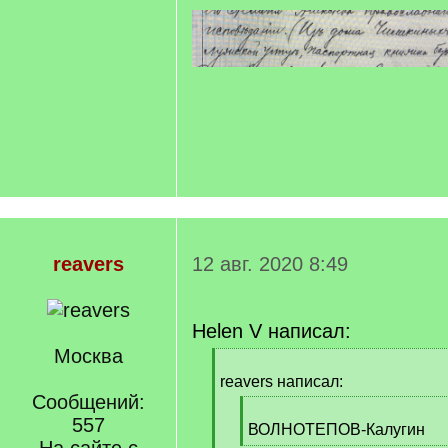
reavers
12 авг. 2020 8:49
Helen V написал:
Москва
[
q
reavers написал:
]
Сообщений:
[
557
q
ВОЛНОТЕПОВ-Калугин
]
[