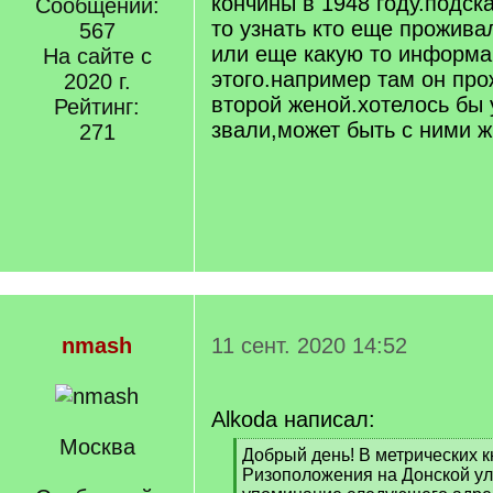
кончины в 1948 году.подск
Сообщений:
то узнать кто еще прожива
567
или еще какую то информа
На сайте с
этого.например там он про
2020 г.
второй женой.хотелось бы 
Рейтинг:
звали,может быть с ними ж
271
nmash
11 сент. 2020 14:52
Alkoda написал:
Москва
[
Добрый день! В метрических к
q
Ризоположения на Донской у