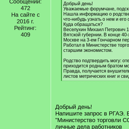
Сообщений:
[
Добрый день!
472
q
Уважаемые форумчане, подск
]
На сайте с
Нашла информацию о родстве
что-нибудь узнать о нем и его
2016 г.
Куда обращаться?
Рейтинг:
Веселухин Михаил Петрович 19
409
Вятской губернии. В конце 40
Москве на 3-ем Гончарном пер
Работал в Министерстве торгов
старшим экономистом.
Родство подтвердить могу: о
приходится родным братом м
Правда, получается внушител
листов метрических книг и св
[
/
q
]
Добрый день!
Напишите запрос в РГАЭ. 
"Министерство торговли С
личные дела работников