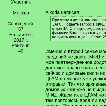
Участник
Alkoda написал:
Москва
[
Про жену и детей намного про
Сообщений:
q
ЗАГС. Подаёте запрос в МФЦ 
]
57
отдел ЗАГС, подтверждаете ро
фамилии Вам сразу скажут, чт
На сайте с
получить день в день. Стоит 2
2017 г.
[
Рейтинг:
/
q
40
Именно о второй семье мо
]
сведений не дают...МФЦ и 
моё подтвержденное родст
дает мне право знать о его
сейчас и домовые книги и
ЦГАМ,во многих уже упако
отправки. Так что архивны
домовых книг уже не выда
МФЦ. Ждем их в ЦГАМ,но 
там,повторюсь,вряд ли дад
семью. Печально,но вот та