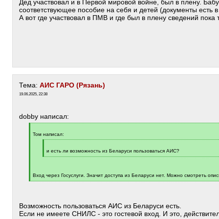
Дед участвовал и в Первой мировой войне, был в плену. Баб
соответствующее пособие на себя и детей (документы есть в
А вот где участвовал в ПМВ и где был в плену сведений пока 
Тема:
АИС ГАРО (Рязань)
19.06.2025, 22:38
dobby написал:
[
q
Том написал:
]
[
q
и есть ли возможность из Беларуси пользоваться АИС?
]
[
/
q
]
Вход через Госуслуги. Значит доступа из Беларуси нет. Можно смотреть опис
[
/
q
]
Возможность пользоваться АИС из Беларуси есть.
Если не имеете СНИЛС - это гостевой вход. И это, действите