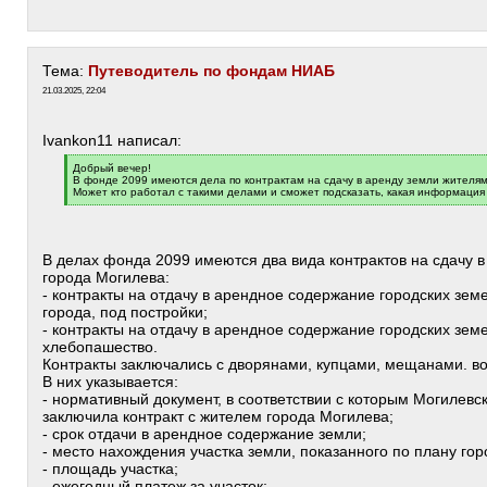
Тема:
Путеводитель по фондам НИАБ
21.03.2025, 22:04
Ivankon11 написал:
[
Добрый вечер!
q
В фонде 2099 имеются дела по контрактам на сдачу в аренду земли жителям 
]
Может кто работал с такими делами и сможет подсказать, какая информация 
[
/
q
]
В делах фонда 2099 имеются два вида контрактов на сдачу 
города Могилева:
- контракты на отдачу в арендное содержание городских земе
города, под постройки;
- контракты на отдачу в арендное содержание городских зем
хлебопашество.
Контракты заключались с дворянами, купцами, мещанами. в
В них указывается:
- нормативный документ, в соответствии с которым Могилевс
заключила контракт с жителем города Могилева;
- срок отдачи в арендное содержание земли;
- место нахождения участка земли, показанного по плану го
- площадь участка;
- ежегодный платеж за участок;