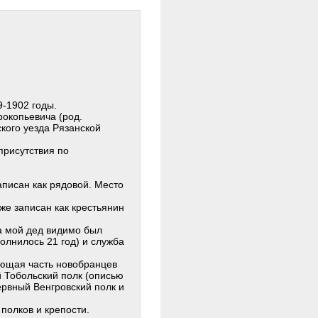
9-1902 годы.
окопьевича (род.
ского уезда Рязанской
присутствия по
записан как рядовой. Место
уже записан как крестьянин
а мой дед видимо был
сполнилось 21 год) и служба
яющая часть новобранцев
й Тобольский полк (описью
ервный Венгровский полк и
полков и крепости.