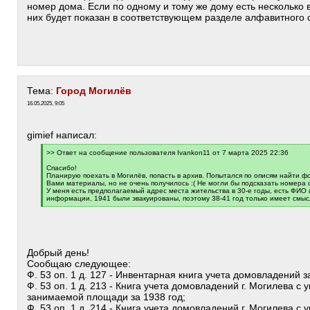
номер дома. Если по одному и тому же дому есть несколько 
них будет показан в соответствующем разделе алфавитного 
Тема:
Город Могилёв
16.05.2025, 9:05
gimief написал:
[
>> Ответ на сообщение пользователя Ivankon11 от 7 марта 2025 22:36
q
]
Спасибо!
Планирую поехать в Могилёв, попасть в архив. Попытался по описям найти ф
Вами материалы, но не очень получилось :( Не могли бы подсказать номера
У меня есть предполагаемый адрес места жительства в 30-е годы, есть ФИО 
информации, 1941 были эвакуированы, поэтому 38-41 год только имеет смысл
[
/
q
]
Добрый день!
Сообщаю следующее:
Ф. 53 оп. 1 д. 127 - Инвентарная книга учета домовладений з
Ф. 53 оп. 1 д. 213 - Книга учета домовладений г. Могилева с 
занимаемой площади за 1938 год;
Ф. 53 оп. 1 д. 214 - Книга учета домовладений г. Могилева с 