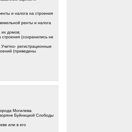
ренты и налога на строения
 земельной ренты и налога
а их домов;
на строения (сохранились не
 - Учетно- регистрационные
троений (приведены
орода Могилева.
дворяне Буйницкой Слободы
еве или в его