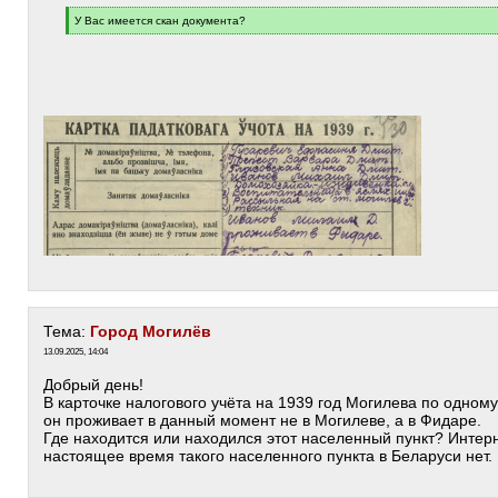
[
У Вас имеется скан документа?
q
[
]
/
q
]
Тема:
Город Могилёв
13.09.2025, 14:04
Добрый день!
В карточке налогового учёта на 1939 год Могилева по одному
он проживает в данный момент не в Могилеве, а в Фидаре.
Где находится или находился этот населенный пункт? Интерн
настоящее время такого населенного пункта в Беларуси нет.