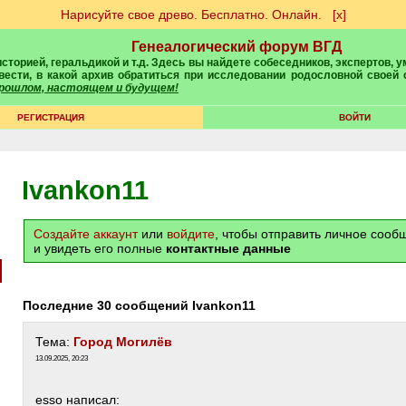
Нарисуйте свое древо. Бесплатно. Онлайн.
[х]
Генеалогический форум ВГД
вести, в какой архив обратиться при исследовании родословной своей
 прошлом, настоящем и будущем!
РЕГИСТРАЦИЯ
ВОЙТИ
Ivankon11
Создайте аккаунт
или
войдите
, чтобы отправить личное соо
и увидеть его полные
контактные данные
Последние 30 сообщений Ivankon11
Тема:
Город Могилёв
13.09.2025, 20:23
esso написал: