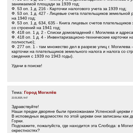
занимаемой площади за 1939 год;
Ф. 53 оп. 1 д. 216 - Карточки налогового учета за 1939 год;
Ф. 53 оп. 1 д. 427 - Лицевые счета плательщиков земельной 
на 1940 год;
Ф. 53 оп. 1 д. 634, 635 - Книга лицевых счетов плательщиков
со строений на 1941 год;
Ф. 418 оп. 1 д. 2 - Списки домовладений г. Могилева и адрес
Ф. 418 оп. 1 д. 4 - Инвентаризационо-технические карточки 
полностью);
Ф. 277 оп. 1 - там множество дел в разрезе улиц г. Могилева
карточки на плательщиков земельного налога и налога со с
сведения с 1939 по 1943 годы).
Удачи в поиске!
Тема:
Город Могилёв
22.03.2025, 9:47
Здравствуйте!
Наши предки дворяне были прихожанами Успенской церкви г
В исповедных ведомостях по этой церкви они записаны как 
Горки.
Подскажите, пожалуйста, где находится эта Слобода: в Могил
окрестностях?