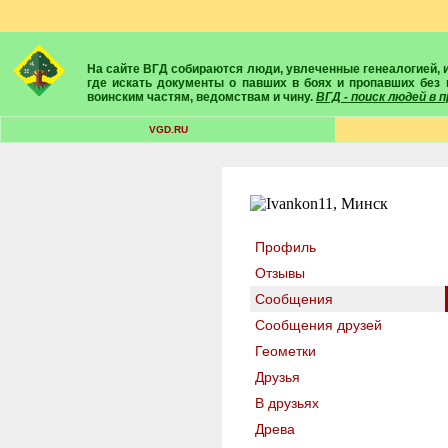
На сайте ВГД собираются люди, увлеченные генеалогией, историей, геральдикой и т.д. Здесь вы найдете собеседников, экспертов, умелых помощников в поисках предков и родственников. Вам подскажут
где искать документы о павших в боях и пропавших без 
воинским частям, ведомствам и чину.
ВГД - поиск людей в
VGD.RU
Профиль
Отзывы
Сообщения
Сообщения друзей
Геометки
Друзья
В друзьях
Древа