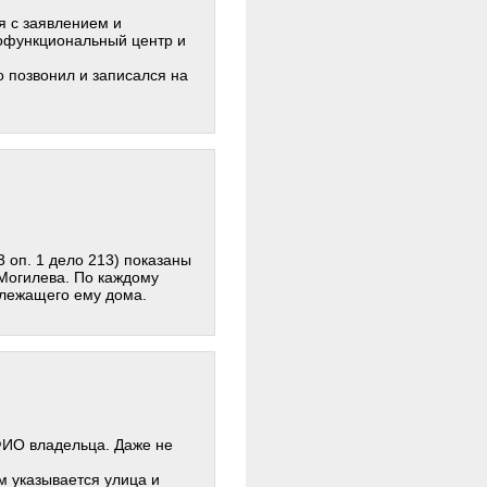
я с заявлением и
офункциональный центр и
 позвонил и записался на
3 оп. 1 дело 213) показаны
Могилева. По каждому
длежащего ему дома.
 ФИО владельца. Даже не
ом указывается улица и