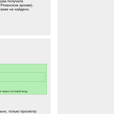
ушка получала
 Рязанском архиве).
также не найдено.
и через гостевой вход.
льно, только просмотр