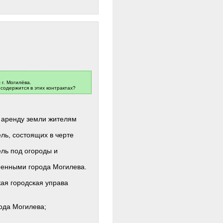
г. Могилёва.
содержится в этих контрактах?
в аренду земли жителям
ль, состоящих в черте
ель под огороды и
оенными города Могилева.
кая городская управа
рода Могилева;