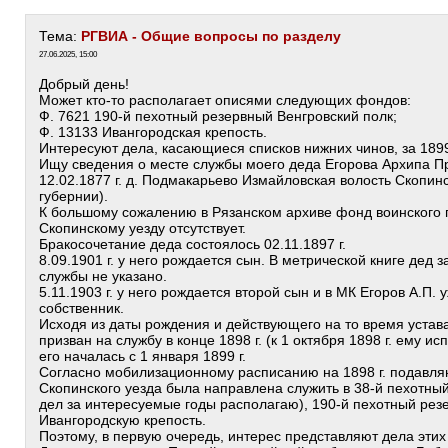
Тема:
РГВИА - Общие вопросы по разделу
27.06.2025, 15:00
Добрый день!
Может кто-то располагает описями следующих фондов:
Ф. 7621 190-й пехотный резервный Венгровский полк;
Ф. 13133 Ивангородская крепость.
Интересуют дела, касающиеся списков нижних чинов, за 189
Ищу сведения о месте службы моего деда Егорова Архипа Пр
12.02.1877 г. д. Подмакарьево Измайловская волость Скопин
губернии).
К большому сожалению в Рязанском архиве фонд воинского 
Скопинскому уезду отсутствует.
Бракосочетание деда состоялось 02.11.1897 г.
8.09.1901 г. у него рождается сын. В метрической книге дед 
службы не указано.
5.11.1903 г. у него рождается второй сын и в МК Егоров А.П. 
собственник.
Исходя из даты рождения и действующего на то время устав
призван на службу в конце 1898 г. (к 1 октября 1898 г. ему и
его началась с 1 января 1899 г.
Согласно мобилизационному расписанию на 1898 г. подавл
Скопинского уезда была направлена служить в 38-й пехотны
дел за интересуемые годы располагаю), 190-й пехотный рез
Ивангородскую крепость.
Поэтому, в первую очередь, интерес представляют дела этих 