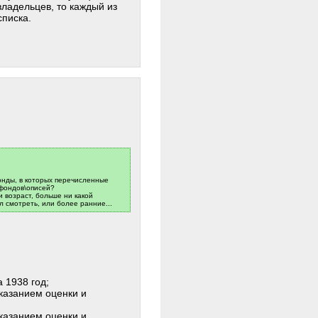
владельцев, то каждый из
списка.
онды, в которых перечисленные
 фондов\описей?
и возраст, больше ни какой
 смотреть, или более ранние...
а 1938 год;
указанием оценки и
указанием оценки и