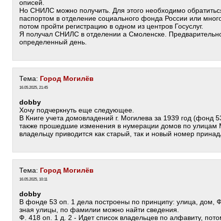
описей.
Но СНИЛС можно получить. Для этого необходимо обратитьс
паспортом в отделение социального фонда России или мног
потом пройти регистрацию в одном из центров Госуслуг.
Я получал СНИЛС в отделении а Смоленске. Предварительно
определенный день.
Тема:
Город Могилёв
16.05.2025, 21:45
dobby
Хочу подчеркнуть еще следующее.
В Книге учета домовладений г. Могилева за 1939 год (фонд 5
также прошедшие изменения в нумерации домов по улицам 
владельцу приводится как старый, так и новый номер прина
Тема:
Город Могилёв
16.05.2025, 10:11
dobby
В фонде 53 оп. 1 дела построены по принципу: улица, дом,
зная улицы, по фамилии можно найти сведения.
Ф. 418 оп. 1 д. 2 - Идет список владельцев по алфавиту, пот