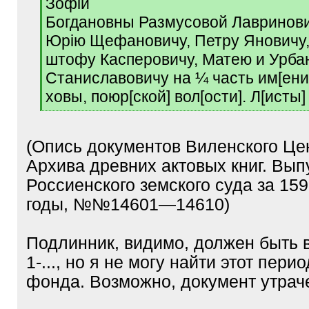
Зофiи
]
Богдановны Размусовой Лавринови
Юрiю Щефановичу, Петру Яновичу,
штофу Касперовичу, Матею и Урба
Станиславовичу на ¼ часть им[ени
ховы, поюр[ской] вол[ости]. Л[исты
[
/
q
(Опись документов Виленского Це
]
Архива древних актовых книг. Выпу
Россиенского земского суда за 1
годы, №№14601—14610)
Подлинник, видимо, должен быть 
1-..., но я не могу найти этот пери
фонда. Возможно, документ утрач