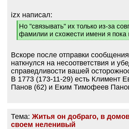
izx написал:
[
Но "связывать" их только из-за со
q
фамилии и схожести имени я пока н
]
[
/
q
Вскоре после отправки сообщения 
]
наткнулся на несоответствия и уб
справедливости вашей осторожно
В 1773 (173-11-29) есть Климент 
Панов (62) и Еким Тимофеев Панов
Тема:
Житья он добраго, в домо
своем неленивый