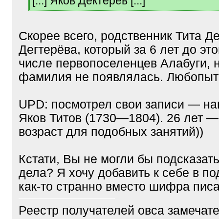
[...] Яков Дектерев [...]
[
/
q
Скорее всего, родственник Тита Д
]
Дегтерёва, который за 6 лет до это
числе первопоселенцев Алабуги, н
фамилия не появлялась. Любопыт
UPD: посмотрел свои записи — на
Яков Титов (1730—1804). 26 лет 
возраст для подобных занятий))
Кстати, Вы не могли бы подсказа
дела? Я хочу добавить к себе в по
как-то странно вместо шифра пис
Реестр получателей овса замечате