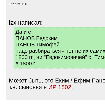
8.12.2024, 1:36
izx написал:
[
Да и с
q
ПАНОВ Евдоким
]
ПАНОВ Тимофей
надо разбираться - нет не их самих
1800 гг., ни "Евдокимовичей" с "Т
в 1800 г.
[
/
q
Может быть, это Еким / Ефим Панов
]
т.ч. сыновья в
ИР 1802
.