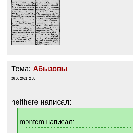
Тема:
Абызовы
26.06.2021, 2:35
neithere написал:
[
q
montem написал:
]
[