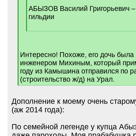
q
АБЫЗОВ Василий Григорьевич – 
]
гильдии
[
/
q
]
Интересно! Похоже, его дочь была
инженером Михиным, который при
году из Камышина отправился по р
(строительство ж/д) на Урал.
[
/
q
Дополнение к моему очень старо
]
(аж 2014 года):
По семейной легенде у купца Абы
даже пароходы. Моя прабабушка 