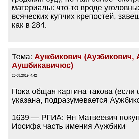
материалы: что-то вроде уголовных
всяческих купчих крепостей, завещ
как в 284.
Тема:
Аужбикович (Аузбикович, A
Аушбикавичюс)
20.08.2019, 4:42
Пока общая картина такова (если
указана, подразумевается Аужбико
1639 — РГИА: Ян Матвеевич покуп
Иосифа часть имения Аужбики