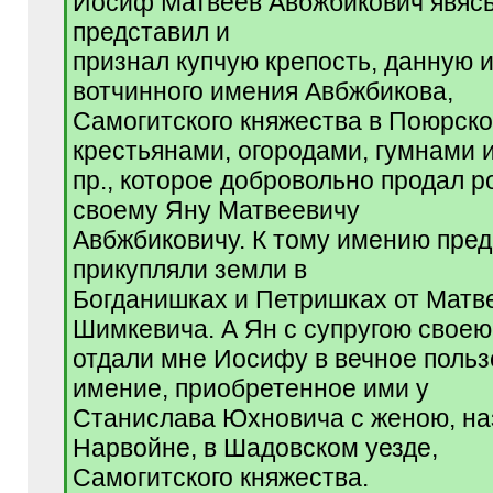
Иосиф Матвеев Авбжбикович явясь 
q
представил и
]
признал купчую крепость, данную и
вотчинного имения Авбжбикова,
Самогитского княжества в Поюрско
крестьянами, огородами, гумнами 
пр., которое добровольно продал 
своему Яну Матвеевичу
Авбжбиковичу. К тому имению пре
прикупляли земли в
Богданишках и Петришках от Матв
Шимкевича. А Ян с супругою своею
отдали мне Иосифу в вечное поль
имение, приобретенное ими у
Станислава Юхновича с женою, н
Нарвойне, в Шадовском уезде,
Самогитского княжества.