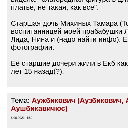
платье, не такая, как все".
Старшая дочь Михиных Тамара (Т
воспитанницей моей прабабушки Л
Лида, Нина и (надо найти инфо). Е
фотографии.
Её старшие дочери жили в Екб ка
лет 15 назад(?).
Тема:
Аужбикович (Аузбикович, A
Аушбикавичюс)
6.06.2021, 4:52