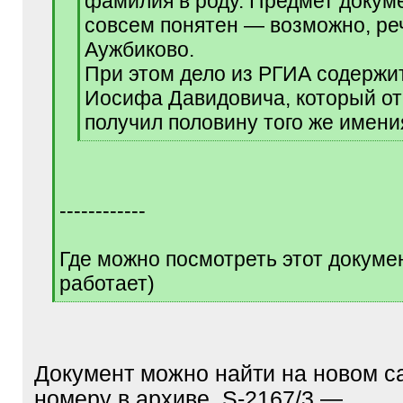
фамилия в роду. Предмет докум
совсем понятен — возможно, ре
Аужбиково.
При этом дело из РГИА содержи
Иосифа Давидовича, который от
получил половину того же имени
[
/
q
]
------------
Где можно посмотреть этот докумен
работает)
[
/
q
]
Документ можно найти на новом са
номеру в архиве, S-2167/3 —