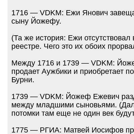
1716 — VDKM: Ежи Янович завещ
сыну Йожефу.
(Та же история: Ежи отсутствовал
реестре. Чего это их обоих прорва
Между 1716 и 1739 — VDKM: Йож
продает Аужбики и приобретает по
Бурни.
1739 — VDKM: Йожеф Ежевич раз
между младшими сыновьями. (Да
потомки там еще не один век будут
1775 — РГИА: Матвей Иосифов пр