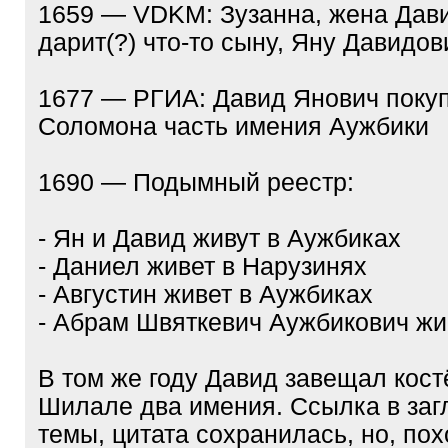
1659 — VDKM: Зузанна, жена Дав
дарит(?) что-то сыну, Яну Давидов
1677 — РГИА: Давид Янович покуп
Соломона часть имения Аужбики
1690 — Подымный реестр:
- Ян и Давид живут в Аужбиках
- Даниел живет в Нарузинях
- Августин живет в Аужбиках
- Абрам Швяткевич Аужбикович жи
В том же году Давид завещал кост
Шилале два имения. Ссылка в заг
темы, цитата сохранилась, но, пох