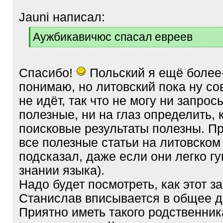
Jauni написал:
[
Аужбикавичюс спасал евреев
q
[
]
/
q
Спасибо!
Польский я ещё более
]
понимаю, но литовский пока ну со
не идёт, так что не могу ни запрос
полезные, ни на глаз определить, 
поисковые результаты полезны. П
все полезные статьи на литовском 
подсказал, даже если они легко гу
знании языка).
Надо будет посмотреть, как этот 
Станислав вписывается в общее д
Приятно иметь такого родственник