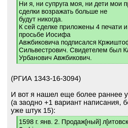
Ни я, ни супруга моя, ни дети мои 
сделки возражать больше не
будут никогда.
К сей сделке приложены 4 печати и
просьбе Иосифа
Авжбиковича подписался Кржишто
Сильвестрович. Свидетелем был 
Урбанович Авжбикович.
[
/
q
(РГИА 1343-16-3094)
]
И вот я нашел еще более раннее 
(а заодно +1 вариант написания, б
уже штук 15):
[
1598 г. янв. 2. Продаж[ный] л[итовс
q