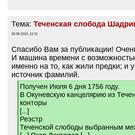
Тема:
Теченская слобода Шадрин
28.09.2019, 12:31
Спасибо Вам за публикации! Очен
И машина времени с возможностью
именно на то, как жили предки; и
источник фамилий.
[
Получен Июля 6 дня 1756 году.
q
В Окуневскую канцелярию из Тече
]
конторы
[...]
Реэстр
Теченской слободы выбранным м