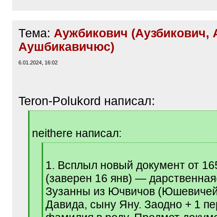
Тема:
Аужбикович (Аузбикович, A
Аушбикавичюс)
6.01.2024, 16:02
Teron-Polukord написал:
[
q
neithere написал:
]
[
q
1. Всплыл новый документ от 16
]
(заверен 16 янв) — дарственная(
Зузанны из Ючвичов (Юшевичей
Давида, сыну Яну. Заодно + 1 пе