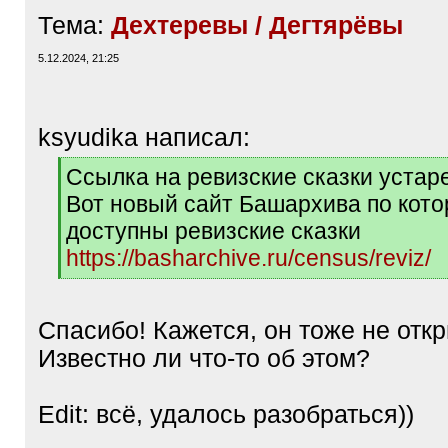
Тема:
Дехтеревы / Дегтярёвы
5.12.2024, 21:25
ksyudika написал:
[
Ссылка на ревизские сказки устар
q
Вот новый сайт Башархива по кот
]
доступны ревизские сказки
https://basharchive.ru/census/reviz/
[
/
q
Спасибо! Кажется, он тоже не отк
]
Известно ли что-то об этом?
Edit: всё, удалось разобраться))