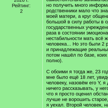
2026 г.
но получить много информа
Рейтинг:
родственники мало что зна
2
моей матери, а круг общен
большой в силу работы в 
государственных учрежден
раза в состоянии эмоцион
нестабильности мать всё 
человека... Но это были 2 
и принадлежащие реальны
потом нашёл по базе, коих
полно).
С обоими я тогда же, 23 го
мне было ещё 18 лет, уви
человеку, назовём его Y, я
ничего рассказывать, у нег
что я просто оценил обстан
лучше не ворошить старое,
я уехал. Второй человек, н