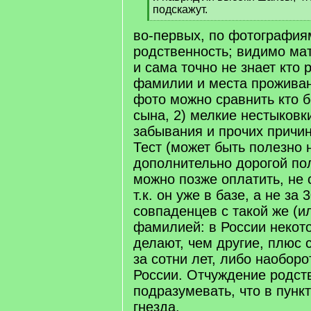
q
подскажут.
]
[
во-первых, по фотография
/
q
родственность; видимо ма
]
и сама точно не знает кто 
фамилии и места проживан
фото можно сравнить кто 
сына, 2) мелкие нестыковки
забывания и прочих причин 
Тест (может быть полезно н
дополнительно дорогой п
можно позже оплатить, не 
т.к. он уже в базе, а не за
совпаденцев с такой же (и
фамилией: в России некот
делают, чем другие, плюс 
за сотни лет, либо наоборо
России. Отчуждение родст
подразумевать, что в пунк
гнезда.