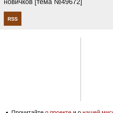
новичков [тема №49672]
RSS
Прочитайте
о проекте
и о
нашей мис