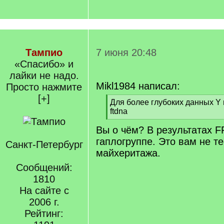
Тампио
7 июня 20:48
«Спасибо» и
лайки не надо.
Mikl1984 написал:
Просто нажмите
[+]
[
Для более глубоких данных Y 
q
ftdna
]
[
Вы о чём? В результатах F
/
q
гаплогруппе. Это вам не те
Санкт-Петербург
]
майхеритажа.
Сообщений:
1810
На сайте с
2006 г.
Рейтинг: