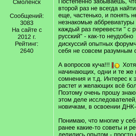
Постепенно забываешь, что
Смоленск
второй раз не всегда найти
еще, частенько, и понять 
Сообщений:
незнакомые аббревиатуры и
3083
каждый раз перевести " с р
На сайте с
русский" - как-то неудобно
2012 г.
Рейтинг:
дискуссий опытных форумч
2640
себя не совсем разумным 
А вопросов куча!!!
Хотя,
начинающих, одни и те же
сомнения и т.д. Интерес к 
растет и желающих всё бо
Поэтому очень прошу знаю
этом деле исследователей
новичкам, в освоении ДНК
Понимаю, что многие у се
ранее какие-то советы и р
делились опытом - просто 