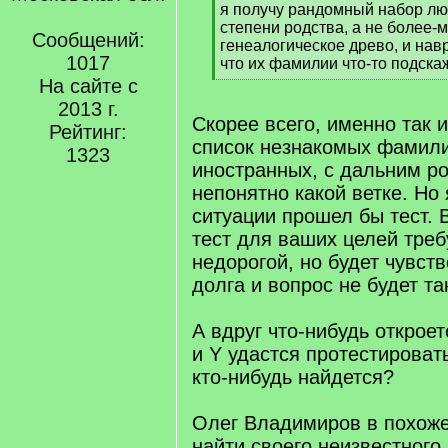
я получу рандомный набор лю
степени родства, а не более-
Сообщений:
генеалогическое древо, и нав
1017
что их фамилии что-то подска
[
На сайте с
/
2013 г.
q
Скорее всего, именно так 
Рейтинг:
]
список незнакомых фамили
1323
иностранных, с дальним р
непонятно какой ветке. Но
ситуации прошел бы тест. 
тест для ваших целей треб
недорогой, но будет чувст
долга и вопрос не будет та
А вдруг что-нибудь откроет
и Y удастся протестироват
кто-нибудь найдется?
Олег Владимиров в похоже
найти своего неизвестного