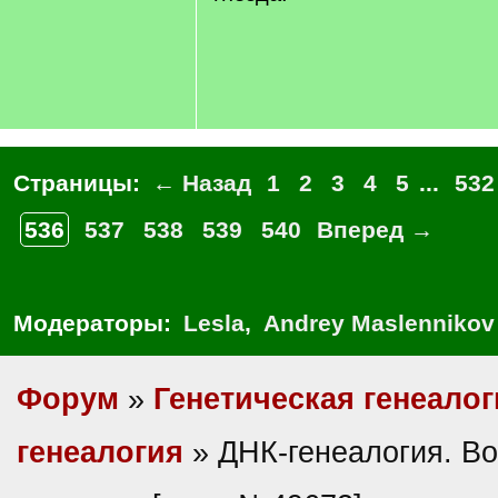
Страницы:
← Назад
1
2
3
4
5
...
532
536
537
538
539
540
Вперед →
Модераторы:
Lesla
,
Andrey Maslennikov
Форум
»
Генетическая генеалог
генеалогия
» ДНК-генеалогия. В