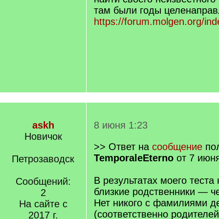
там были годы целенаправ
https://forum.molgen.org/in
askh
8 июня 1:23
Новичок
>> Ответ на
сообщение
пол
TemporaleEterno
от 7 июня
Петрозаводск
В результатах моего теста
Сообщений:
близкие родственники — ч
2
Нет никого с фамилиями д
На сайте с
(соответственно родителей
2017 г.