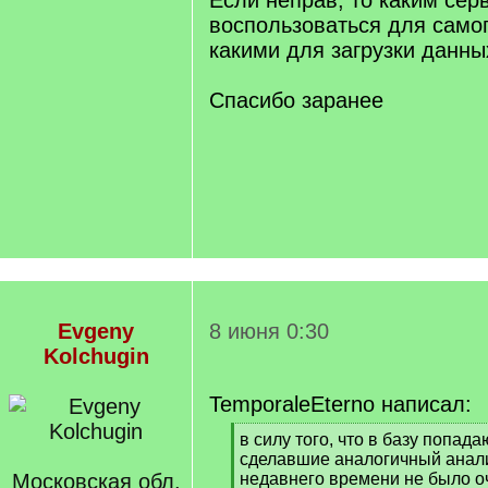
Если неправ, то каким сер
воспользоваться для самог
какими для загрузки данны
Спасибо заранее
Evgeny
8 июня 0:30
Kolchugin
TemporaleEterno написал:
[
в силу того, что в базу попада
q
сделавшие аналогичный анализ
]
Московская обл.
недавнего времени не было о