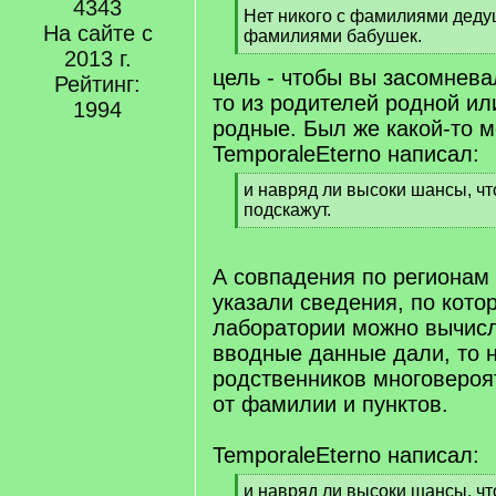
4343
[
Нет никого с фамилиями деду
На сайте с
q
фамилиями бабушек.
]
2013 г.
[
цель - чтобы вы засомневал
/
Рейтинг:
q
то из родителей родной ил
1994
]
родные. Был же какой-то м
TemporaleEterno написал:
[
и навряд ли высоки шансы, чт
q
подскажут.
]
[
/
q
А совпадения по регионам -
]
указали сведения, по кото
лаборатории можно вычисл
вводные данные дали, то 
родственников многовероя
от фамилии и пунктов.
TemporaleEterno написал:
[
и навряд ли высоки шансы, чт