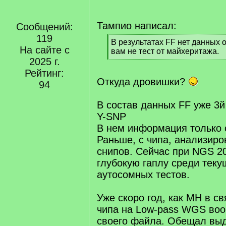
Тампио написал:
Сообщений:
119
[
В результатах FF нет данных о
На сайте с
q
вам не тест от майхеритажа.
]
2025 г.
[
/
Рейтинг:
q
Откуда дровишки?
94
]
В состав данных FF уже 3й
Y-SNP
В нем информация только 
Раньше, с чипа, анализиро
снипов. Сейчас при NGS 2
глубокую гаплу среди тек
аутосомных тестов.
Уже скоро год, как MH в св
чипа на Low-pass WGS воо
своего файла. Обещал выд