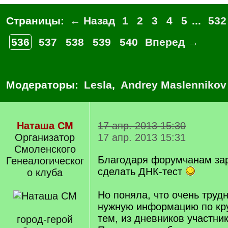
Страницы:
← Назад
1
2
3
4
5
...
532
536
537
538
539
540
Вперед →
Модераторы:
Lesla
,
Andrey Maslennikov
Наташа СМ
17 апр. 2013 15:30
Организатор
17 апр. 2013 15:31
Смоленского
Благодаря форумчанам за
Генеалогическог
сделать ДНК-тест
о клуба
Но поняла, что очень труд
нужную информацию по кр
тем, из дневников участник
город-герой