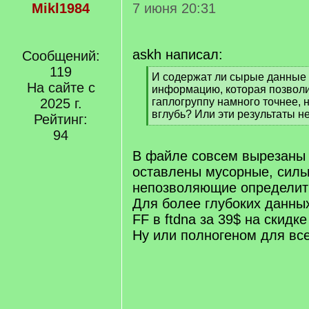
Mikl1984
7 июня 20:31
askh написал:
Сообщений:
119
[
И содержат ли сырые данные 
На сайте с
q
информацию, которая позвол
]
2025 г.
гаплогруппу намного точнее, 
вглубь? Или эти результаты н
Рейтинг:
[
94
/
q
В файле совсем вырезаны 
]
оставлены мусорные, силь
непозволяющие определит
Для более глубоких данны
FF в ftdna за 39$ на скидке
Ну или полногеном для все