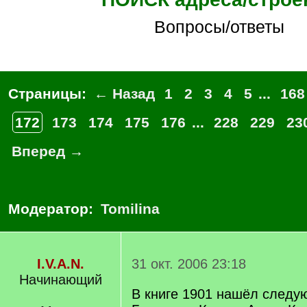
Вопросы/ответы
Страницы:
← Назад
1
2
3
4
5
...
168
172
173
174
175
176
...
228
229
23
Вперед →
Модератор:
Tomilina
I.V.A.N.
31 окт. 2006 23:18
Начинающий
В книге 1901 нашёл след