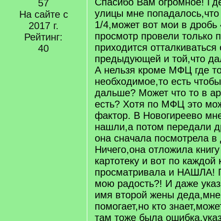
Спасибо Вам огромное! Где
57
улицы мне попадалось,что
На сайте с
1/4,может вот мои в дробь 
2017 г.
просмотр провели только п
Рейтинг:
приходится отталкиваться 
40
предыдующей и той,что дал
А нельзя кроме МФЦ где то
необходимое,то есть чтобы
дальше? Может что то в а
есть? Хотя по МФЦ это мо
фактор. В Новогиреево мн
нашли,а потом передали д
она сначала посмотрела в 
Ничего,она отложила книгу
картотеку и вот по каждой 
просматривала и НАШЛА! 
мою радость?! И даже ука
имя второй жены деда,мне 
помогает,но кто знает,може
там тоже была ошибка,указ