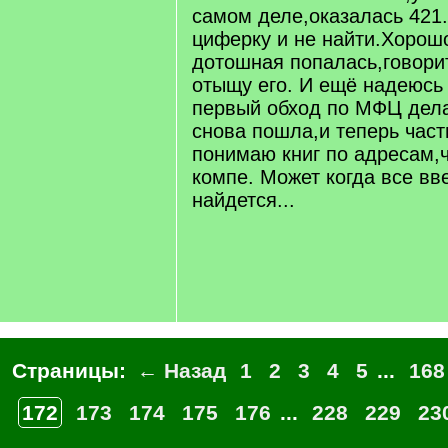
самом деле,оказалась 421
циферку и не найти.Хорош
дотошная попалась,говорит
отыщу его. И ещё надеюсь
первый обход по МФЦ дела
снова пошла,и теперь част
понимаю книг по адресам,ч
компе. Может когда все вве
найдется...
Страницы:
← Назад
1
2
3
4
5
...
168
172
173
174
175
176
...
228
229
23