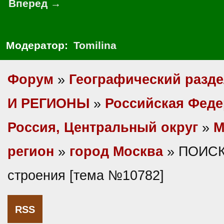
Вперед →
Модератор:
Tomilina
Форум
»
Географический разд
И РЕГИОНЫ
»
Российская Фед
Россия, Центральный округ
»
М
регион
»
город Москва
» ПОИСК
строения [тема №10782]
RSS