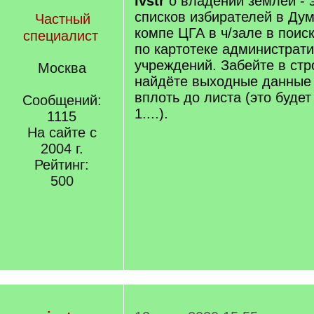
ivstr
о владении землёй - э
списков избирателей в Дум
Частный
компе ЦГА в ч/зале в поис
специалист
по картотеке администрат
учреждений. Забейте в стр
Москва
найдёте выходные данные 
вплоть до листа (это будет
Сообщений:
1....).
1115
На сайте с
2004 г.
Рейтинг:
500