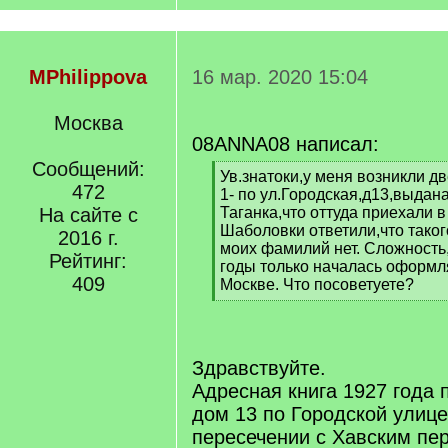
MPhilippova
16 мар. 2020 15:04
Москва
08ANNA08 написал:
Сообщений:
[
Ув.знатоки,у меня возникли д
472
q
1- по ул.Городская,д13,выда
]
На сайте с
Таганка,что оттуда приехали в
Шаболовки ответили,что такого
2016 г.
моих фамилий нет. Сложность,
Рейтинг:
годы только началась оформл
409
Москве. Что посоветуете?
[
/
q
]
Здравствуйте.
Адресная книга 1927 года 
дом 13 по Городской улице
пересечении с Хавским пе