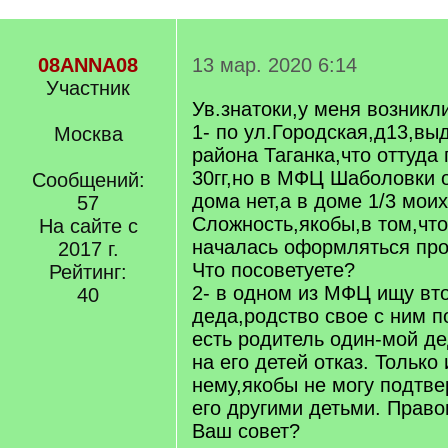
08ANNA08
13 мар. 2020 6:14
Участник
Ув.знатоки,у меня возник
1- по ул.Городская,д13,в
Москва
района Таганка,что оттуда
30гг,но в МФЦ Шаболовки о
Сообщений:
дома нет,а в доме 1/3 мои
57
Сложность,якобы,в том,что
На сайте с
началась оформляться про
2017 г.
Что посоветуете?
Рейтинг:
2- в одном из МФЦ ищу вт
40
деда,родство свое с ним 
есть родитель один-мой де
на его детей отказ. Только
нему,якобы не могу подтве
его другими детьми. Право
Ваш совет?