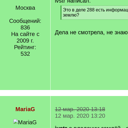
ivstr написал:
Москва
[
Это в деле 288 есть информац
q
землю?
]
Сообщений:
[
/
836
q
Дела не смотрела, не знаю
На сайте с
]
2009 г.
Рейтинг:
532
MariaG
12 мар. 2020 13:18
12 мар. 2020 13:20