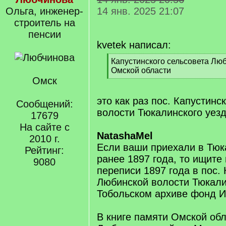
Ольга, инженер-
14 янв. 2025 21:07
строитель на
пенсии
kvetek написал:
[
Капустинского сельсовета Лю
q
Омской области
]
Омск
[
/
q
это как раз пос. Капустин
Сообщений:
]
волости Тюкалинского уез
17679
На сайте с
NatashaMel
2010 г.
Если ваши приехали в Тюк
Рейтинг:
ранее 1897 года, то ищите
9080
переписи 1897 года в пос.
Любинской волости Тюкали
Тобольском архиве фонд И
В книге памяти Омской обл