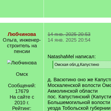
Любчинова
14 янв. 2025 20:53
Ольга, инженер-
14 янв. 2025 20:54
строитель на
пенсии
NatashaMel написал:
[
Омская обл.д.Капустино
q
[
]
Омск
/
q
д. Васютино оно же Капуст
]
Москаленской волости Омс
Сообщений:
Акмолинской области
17679
пос. Капустинский (Капуст
На сайте с
Большемогильной волости
2010 г.
уезда Тобольской губернии
Рейтинг: