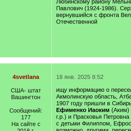
Любинскому району Мельн
Павлович (1924-1986). Сер
вернувшийся с фронта Вел
Отечественной
4svetlana
18 янв. 2025 8:52
ищу информацию о пересе
США- штат
Акмолинскую область, Атба
Вашингтон
1907 году пришли в Сибирь
Ефименко Иаоким
(Аким)
Сообщений:
г.р.) и Прасковья Петровна 
177
с детьми Филиппом, Ефрос
На сайте с
возможно, другими, перес
2018 г.