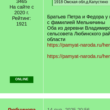
3465
q
1918 Омская обл.д.Капустино
]
На сайте с
[
/
2020 г.
q
Братьев Петра и Федора у 
Рейтинг:
]
с фамилией Мельничины
1921
Оба из деревни Владимиро
сельсовета Любинского ра
области
https://pamyat-naroda.ru/h
https://pamyat-naroda.ru/h
ONLINE
Любчинова
14 янв. 2025 20:56