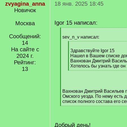
zvyagina_anna
18 янв. 2025 18:45
Новичок
Igor 15 написал:
Москва
[
Сообщений:
q
sev_n_v написал:
]
14
[
На сайте с
q
Здравствуйте Igor 15
2024 г.
]
Нашел в Вашем списке д
Вахнован Дмитрий Василь
Рейтинг:
Хотелось бы узнать где он
13
[
/
q
]
Вахнован Дмитрий Васильев 
Омского уезда. По нему есть
список полного состава его се
[
/
q
]
Добрый день!