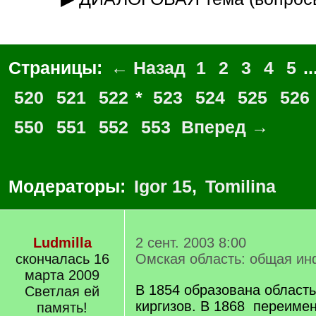
Страницы:
← Назад
1
2
3
4
5
..
520
521
522
*
523
524
525
526
550
551
552
553
Вперед →
Модераторы:
Igor 15
,
Tomilina
Ludmilla
2 сент. 2003 8:00
скончалась 16
Омская область: общая и
марта 2009
В 1854 образована область
Светлая ей
киргизов. В 1868 переиме
память!