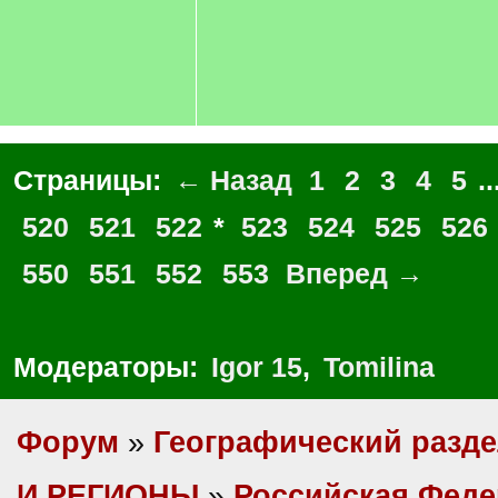
Страницы:
← Назад
1
2
3
4
5
..
520
521
522
*
523
524
525
526
550
551
552
553
Вперед →
Модераторы:
Igor 15
,
Tomilina
Форум
»
Географический разд
И РЕГИОНЫ
»
Российская Фед