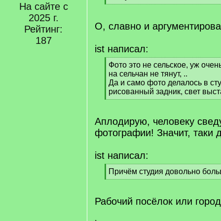
]
На сайте с
[
/
2025 г.
q
О, славно и аргументиров
Рейтинг:
]
187
ist написал:
[
Фото это не сельское, уж оче
q
на сельчан не тянут, ..
]
Да и само фото делалось в сту
рисованный задник, свет выст
[
/
q
Аплодирую, человеку свед
]
фотографии! Значит, таки 
ist написал:
[
Причём студия довольно больша
q
[
]
/
q
Рабочий посёлок или город
]