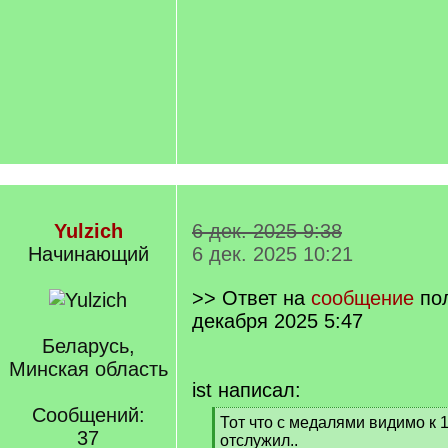
Yulzich
6 дек. 2025 9:38
Начинающий
6 дек. 2025 10:21
>> Ответ на
сообщение
по
декабря 2025 5:47
Беларусь,
Минская область
ist написал:
Сообщений:
[
Тот что с медалями видимо к 
37
q
отслужил..