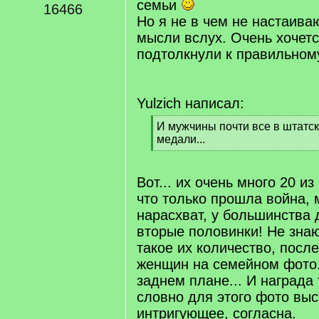
семьи
16466
Но я не в чем не настаиваю
мысли вслух. Очень хочетс
подтолкнули к правильном
Yulzich написал:
[
И мужчины почти все в штатск
q
медали...
]
[
/
q
Вот... их очень много 20 из
]
что только прошла война,
нарасхват, у большинства
вторые половинки! Не зна
такое их количество, посл
женщин на семейном фото.
заднем плане... И награда 
словно для этого фото вы
интригующее, согласна.