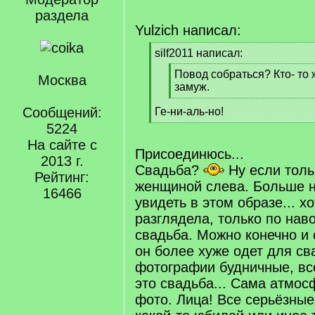
раздела
Yulzich написал:
[
silf2011 написал:
q
[
Повод собраться? Кто- то
]
Москва
q
замуж.
]
[
Сообщений:
Ге-ни-аль-но!
/
[
q
5224
/
]
На сайте с
q
Присоединюсь...
2013 г.
]
Свадьба?
Ну если толь
Рейтинг:
женщиной слева. Больше н
16466
увидеть в этом образе... хо
разглядела, только по нав
свадьба. Можно конечно и 
он более хуже одет для св
фотографии будничные, все
это свадьба... Сама атмос
фото. Лица! Все серьёзные