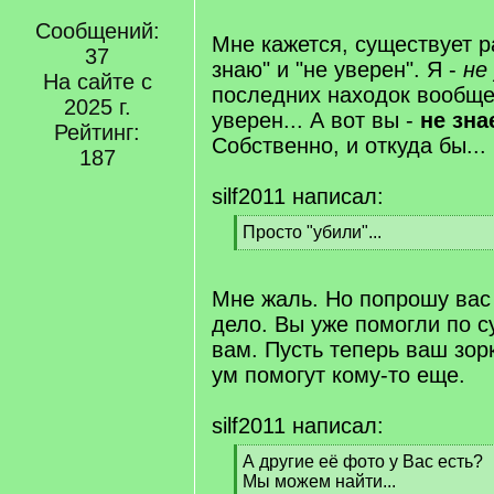
/
Сообщений:
q
Мне кажется, существует р
37
]
знаю" и "не уверен". Я -
не
На сайте с
последних находок вообще
2025 г.
уверен... А вот вы -
не зна
Рейтинг:
Собственно, и откуда бы...
187
silf2011 написал:
[
Просто "убили"...
q
[
]
/
q
Мне жаль. Но попрошу вас 
]
дело. Вы уже помогли по с
вам. Пусть теперь ваш зор
ум помогут кому-то еще.
silf2011 написал:
[
А другие её фото у Вас есть?
q
Мы можем найти...