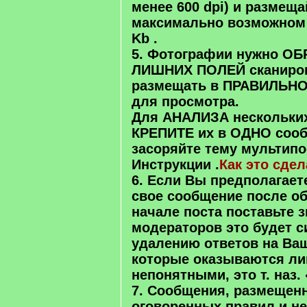
менее 600 dpi
) и размеща
максимально возможном 
Kb .
5. Фотографии нужно ОБ
ЛИШНИХ ПОЛЕЙ сканиров
размещать в ПРАВИЛЬ
для просмотра.
Для АНАЛИЗА нескольки
КРЕПИТЕ их в ОДНО сооб
засоряйте тему мультипо
Инструкции .
Как это сдел
6. Если Вы предполагает
свое сообщение после об
начале поста поставьте 
модераторов это будет
с
удалению ответов на Ва
которые оказываются л
непонятными, это т. наз.
7. Сообщения, размещен
оговоренных правил и не