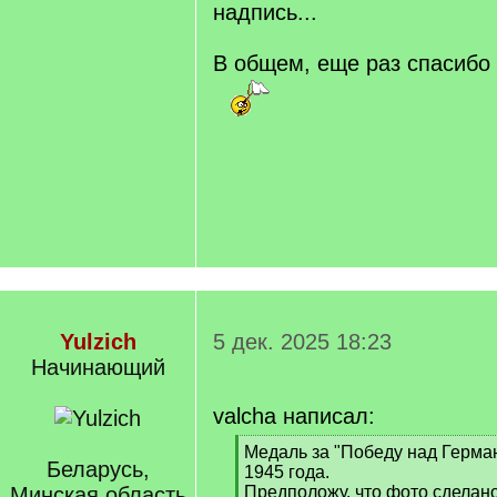
надпись...
В общем, еще раз спасибо в
Yulzich
5 дек. 2025 18:23
Начинающий
valcha написал:
[
Медаль за "Победу над Герма
Беларусь,
q
1945 года.
]
Минская область
Предположу, что фото сделано