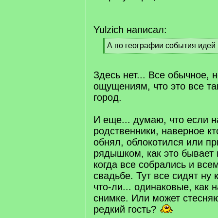
Yulzich написал:
[
А по географии события идей 
q
[
]
/
q
Здесь нет... Все обычное, н
]
ощущениям, что это все так
город.
И еще... думаю, что если 
родственники, наверное кто
обнял, облокотился или п
рядышком, как это бывает
когда все собрались и все
свадьбе. Тут все сидят ну
что-ли... одинаковые, как
снимке. Или может стесня
редкий гость?