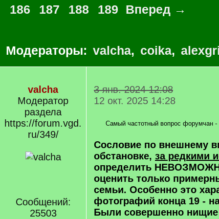
186
187
188
189
Вперед →
Модераторы:
valcha
,
coika
,
alexgr
valcha
3 янв. 2024 12:08
Модератор
12 окт. 2025 14:28
раздела
https://forum.vgd.
Самый частотный вопрос форумчан 
ru/349/
Сословие по внешнему ви
обстановке,
за редкими 
определить НЕВОЗМОЖН
оценить только примерн
семьи. Особенно это хар
фотографий конца 19 - на
Сообщений:
Были совершенно нищие
25503