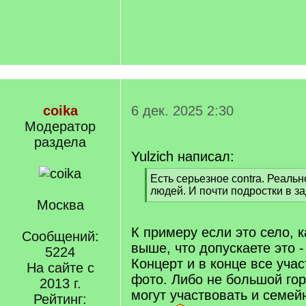
coika
6 дек. 2025 2:30
Модератор
раздела
Yulzich написал:
[
Есть серьезное contra. Реаль
q
людей. И почти подростки в за
]
Москва
[
/
q
К примеру если это село, 
Сообщений:
]
выше, что допускаете это -
5224
Концерт и в конце все уча
На сайте с
фото. Либо не большой гор
2013 г.
могут участвовать и семей
Рейтинг: