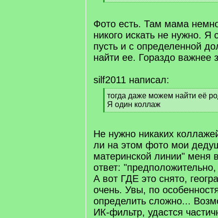
]
[
/
q
Фото есть. Там мама немн
]
никого искать не нужно. Я 
пусть и с определенной до
найти ее. Гораздо важнее з
silf2011 написал:
[
тогда даже можем найти её ро
q
Я один коллаж
]
[
/
q
Не нужно никаких коллажей
]
ли на этом фото мои деду
материнской линии" меня 
ответ: "предположительно, 
А вот ГДЕ это снято, геогр
очень. Увы, по особенност
определить сложно... Возм
ИК-фильтр, удастся частич