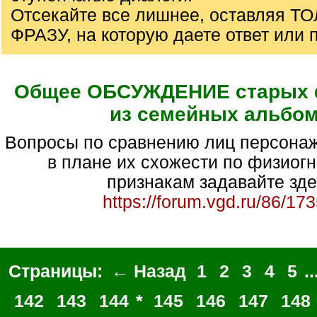
Отсекайте все лишнее, оставляя Т
ФРАЗУ, на которую даете ответ или 
Общее ОБСУЖДЕНИЕ старых 
из семейных альбо
Вопросы по сравнению лиц персонажей фотографий
в плане их схожести по физиог
признакам задавайте зде
https://forum.vgd.ru/86/17
Страницы:
← Назад
1
2
3
4
5
..
142
143
144
*
145
146
147
148