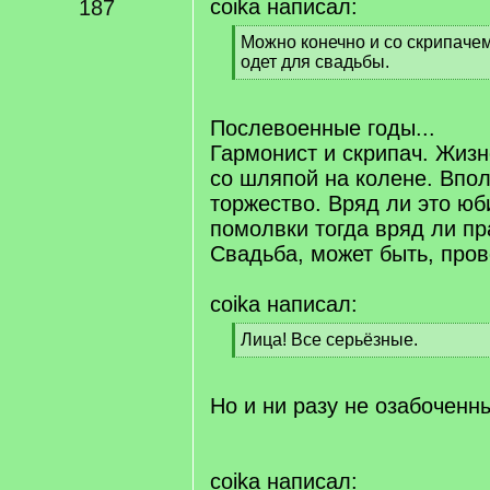
coika написал:
187
[
Можно конечно и со скрипачем
q
одет для свадьбы.
]
[
/
q
Послевоенные годы...
]
Гармонист и скрипач. Жиз
со шляпой на колене. Впол
торжество. Вряд ли это юб
помолвки тогда вряд ли пр
Свадьба, может быть, пров
coika написал:
[
Лица! Все серьёзные.
q
[
]
/
q
Но и ни разу не озабоченны
]
coika написал: