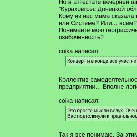
Но в аттестате вечерней 
"Кураховгрэс Донецкой обл
Кому из нас мама сказала 
или Системе? Или... всем
Понимаете мою географич
озабоченность?
coika написал:
[
Концерт и в конце все участни
q
[
]
/
q
Коллектив самодеятельнос
]
предприятии... Вполне лог
coika написал:
[
Это просто мысли вслух. Очень
q
Вас подтолкнули к правильно
]
[
/
q
Так я всё понимаю. За эти