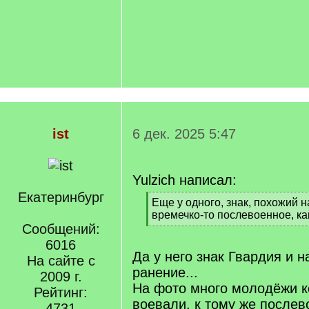
ist
6 дек. 2025 5:47
Yulzich написал:
Екатеринбург
[
Еще у одного, знак, похожий на
q
времечко-то послевоенное, как
]
Сообщений:
[
/
6016
q
Да у него знак Гвардия и 
На сайте с
]
ранение...
2009 г.
На фото много молодёжи к
Рейтинг:
воевали, к тому же после
4731