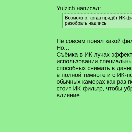
Yulzich написал:
[
Возможно, когда придёт ИК-фи
q
разобрать надпись.
]
[
/
q
Не совсем понял какой фил
]
Но...
Съёмка в ИК лучах эффект
использовании специальны
способных снимать в данно
в полной темноте и с ИК-п
обычных камерах как раз 
стоит ИК-фильтр, чтобы уб
влияние...