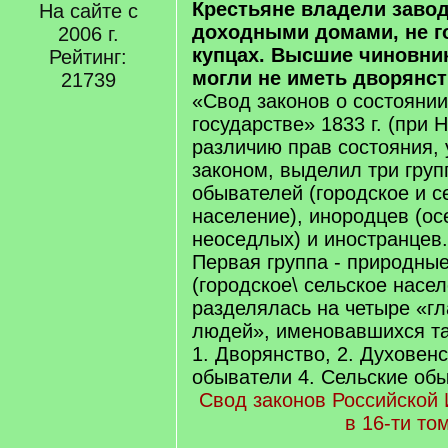
Крестьяне владели заво
На сайте с
доходными домами, не г
2006 г.
купцах. Высшие чиновни
Рейтинг:
могли не иметь дворянст
21739
«Свод законов о состояни
государстве» 1833 г. (при Н
различию прав состояния,
законом, выделил три гру
обывателей (городское и с
население), инородцев (ос
неоседлых) и иностранцев.
Первая группа - природны
(городское\ сельское насел
разделялась на четыре «г
людей», именовавшихся та
1. Дворянство, 2. Духовенс
обыватели 4. Сельские об
Свод законов Российской
в 16-ти то