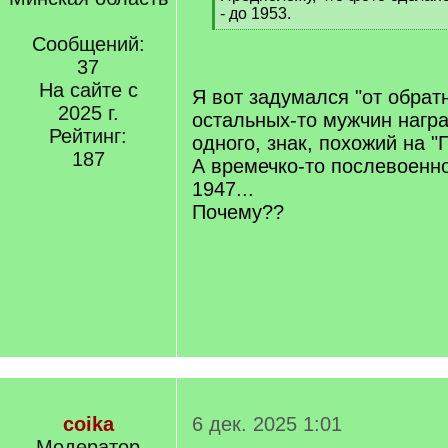
- до 1953.
[
Сообщений:
/
37
q
]
На сайте с
Я вот задумался "от обратн
2025 г.
остальных-то мужчин нагр
Рейтинг:
одного, знак, похожий на "Г
187
А времечко-то послевоенно
1947...
Почему??
coika
6 дек. 2025 1:01
Модератор