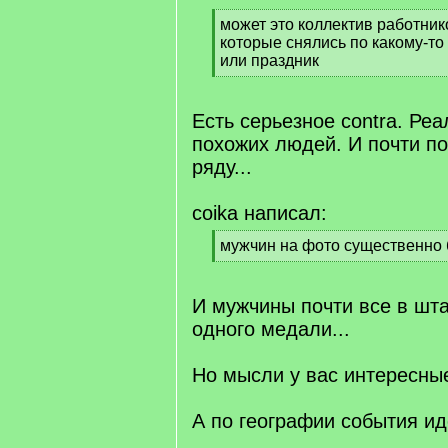
[
может это коллектив работник
q
которые снялись по какому-то
]
или праздник
[
/
q
Есть серьезное contra. Ре
]
похожих людей. И почти п
ряду...
coika написал:
[
мужчин на фото существенно
q
[
]
/
q
И мужчины почти все в шта
]
одного медали...
Но мысли у вас интересны
А по географии события ид