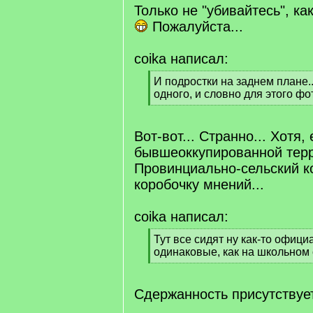
]
Только не "убивайтесь", как
Пожалуйста...
coika написал:
[
И подростки на заднем плане..
q
одного, и словно для этого ф
]
[
/
q
Вот-вот... Странно... Хотя,
]
бывшеоккупированной терр
Провинциально-сельский к
коробочку мнений...
coika написал:
[
Тут все сидят ну как-то официа
q
одинаковые, как на школьном 
]
[
/
q
Сдержанность присутствует
]