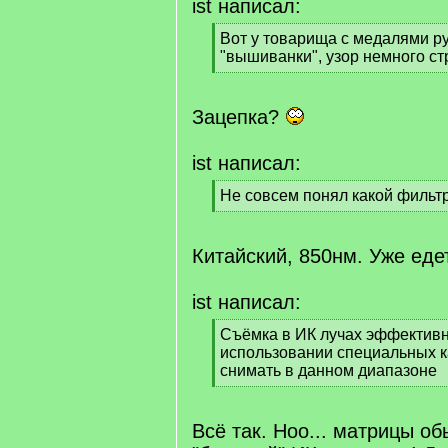
ist написал:
[
Вот у товарища с медалями ру
q
"вышиванки", узор немного ст
]
[
/
q
Зацепка?
]
ist написал:
[
Не совсем понял какой фильтр
q
[
]
/
q
Китайский, 850нм. Уже еде
]
ist написал:
[
Съёмка в ИК лучах эффективн
q
использовании специальных 
]
снимать в данном диапазоне
[
/
q
Всё так. Ноо... матрицы о
]