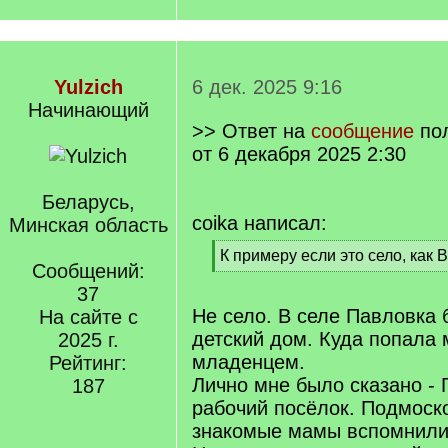
Yulzich
6 дек. 2025 9:16
Начинающий
>> Ответ на
сообщение
по
от 6 декабря 2025 2:30
Беларусь,
coika написал:
Минская область
[
К примеру если это село, как
Сообщений:
q
[
]
37
/
q
Не село. В селе Павловка 
На сайте с
]
детский дом. Куда попала 
2025 г.
младенцем.
Рейтинг:
Лично мне было сказано - 
187
рабочий посёлок. Подмоск
знакомые мамы вспомнили