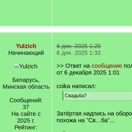
Yulzich
6 дек. 2025 1:25
Начинающий
6 дек. 2025 1:32
>> Ответ на
сообщение
по
от 6 декабря 2025 1:01
Беларусь,
coika написал:
Минская область
[
Свадьба?
Сообщений:
q
[
]
37
/
q
Затёртая надпись на обор
На сайте с
]
похожа на "Св...ба"...
2025 г.
Рейтинг: