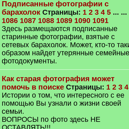
Подписанные фотографии с
барахолок
Страницы:
1
2
3
4
5
... ...
1086
1087
1088
1089
1090
1091
Здесь размещаются подписанные
старинные фотографии, взятые с
сетевых барахолок. Может, кто-то та
образом найдет утерянные семейны
фотодокументы.
Как старая фотография может
помочь в поиске
Страницы:
1
2
3
4
Истории о том, что интересного с ее
помощью Вы узнали о жизни своей
семьи.
ВОПРОСЫ по фото здесь НЕ
ОСТАВЛЯТЬ!!!