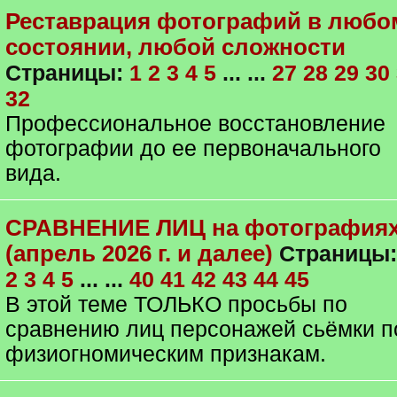
Реставрация фотографий в любо
состоянии, любой сложности
Страницы:
1
2
3
4
5
... ...
27
28
29
30
32
Профессиональное восстановление
фотографии до ее первоначального
вида.
СРАВНЕНИЕ ЛИЦ на фотография
(апрель 2026 г. и далее)
Страницы
2
3
4
5
... ...
40
41
42
43
44
45
В этой теме ТОЛЬКО просьбы по
сравнению лиц персонажей сьёмки п
физиогномическим признакам.