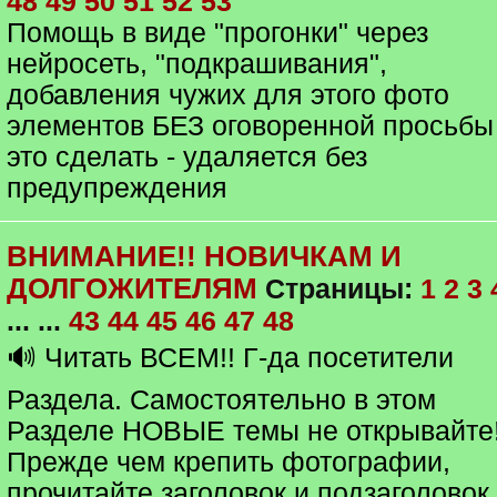
48
49
50
51
52
53
Помощь в виде "прогонки" через
нейросеть, "подкрашивания",
добавления чужих для этого фото
элементов БЕЗ оговоренной просьбы
это сделать - удаляется без
предупреждения
ВНИМАНИЕ!! НОВИЧКАМ И
ДОЛГОЖИТЕЛЯМ
Страницы:
1
2
3
... ...
43
44
45
46
47
48
🔊 Читать ВСЕМ!! Г-да посетители
Раздела. Самостоятельно в этом
Разделе НОВЫЕ темы не открывайте
Прежде чем крепить фотографии,
прочитайте заголовок и подзаголовок