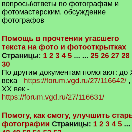
вопросы\ответы по фотографам и
фотомастерским, обсуждение
фотографов
Помощь в прочтении угасшего
текста на фото и фотооткрытках
Страницы:
1
2
3
4
5
... ...
25
26
27
28
30
По другим документам помогают: до
века -
https://forum.vgd.ru/27/116642/
,
ХХ век -
https://forum.vgd.ru/27/116631/
Помогу, как смогу, улучшить стар
фотографии
Страницы:
1
2
3
4
5
... 