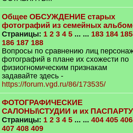
Общее ОБСУЖДЕНИЕ старых
фотографий из семейных альбом
Страницы:
1
2
3
4
5
... ...
183
184
185
186
187
188
Вопросы по сравнению лиц персона
фотографий в плане их схожести по
физиогномическим признакам
задавайте здесь -
https://forum.vgd.ru/86/173535/
ФОТОГРАФИЧЕСКИЕ
САЛОНЫ\СТУДИИ и их ПАСПАРТУ
Страницы:
1
2
3
4
5
... ...
404
405
406
407
408
409